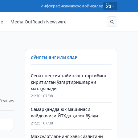
Инфографика
Махсус лойиҳалар
Ўз
нё
Media OutReach Newswire
СЎНГГИ ЯНГИЛИКЛАР
Сенат пенсия тайинлаш тартибига
киритилган ўзгартиришларни
маъқуллади
21:30 · 07/08
0 views
Самарқандда юк машинаси
ҳайдовчиси ЙТҲда ҳалок бўлди
21:25 · 07/08
Маҳсулотларнинг хавфсизлигини