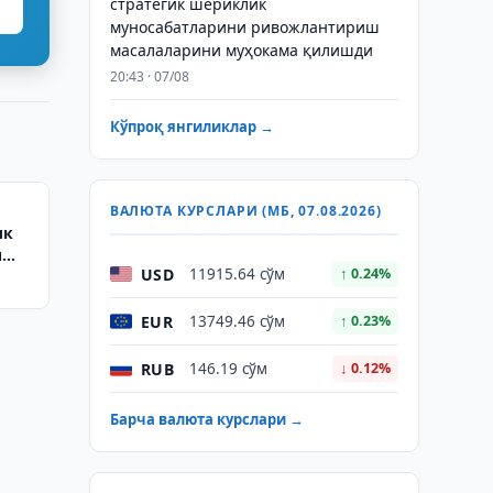
стратегик шериклик
муносабатларини ривожлантириш
масалаларини муҳокама қилишди
20:43 · 07/08
Кўпроқ янгиликлар →
ВАЛЮТА КУРСЛАРИ (МБ, 07.08.2026)
лк
и
USD
11915.64 сўм
↑ 0.24%
EUR
13749.46 сўм
↑ 0.23%
RUB
146.19 сўм
↓ 0.12%
Барча валюта курслари →