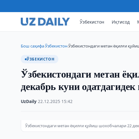
Ўзбекистон
Иқтисод
Бош саҳифа
Ўзбекистон
Ўзбекистондаги метан ёқилғи қуйи
›
›
ЎЗБЕКИСТОН
Ўзбекистондаги метан ёқ
декабрь куни одатдагидек
UzDaily
·
22.12.2025
·
15:42
Ўзбекистондаги метан ёқилғи қуйиш шохобчалари 22 де