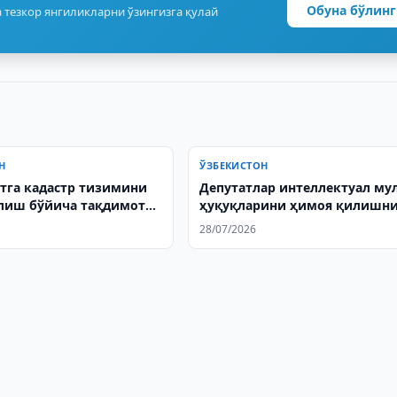
Обуна бўлинг
 тезкор янгиликларни ўзингизга қулай
Н
ЎЗБЕКИСТОН
тга кадастр тизимини
Депутатлар интеллектуал му
лиш бўйича тақдимот
ҳуқуқларини ҳимоя қилишн
муҳокама қилишди
28/07/2026