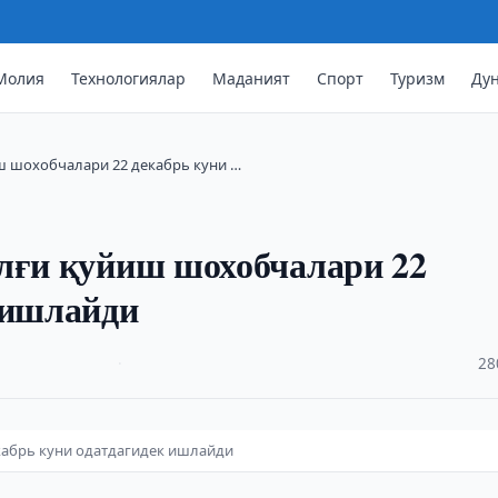
Молия
Технологиялар
Маданият
Спорт
Туризм
Ду
ш шохобчалари 22 декабрь куни …
илғи қуйиш шохобчалари 22
 ишлайди
·
28
кабрь куни одатдагидек ишлайди