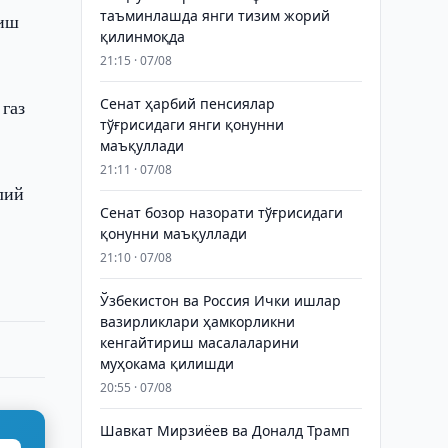
таъминлашда янги тизим жорий
йиш
қилинмоқда
21:15 · 07/08
Сенат ҳарбий пенсиялар
 газ
тўғрисидаги янги қонунни
маъқуллади
21:11 · 07/08
лий
Сенат бозор назорати тўғрисидаги
қонунни маъқуллади
21:10 · 07/08
Ўзбекистон ва Россия Ички ишлар
вазирликлари ҳамкорликни
кенгайтириш масалаларини
муҳокама қилишди
20:55 · 07/08
Шавкат Мирзиёев ва Доналд Трамп