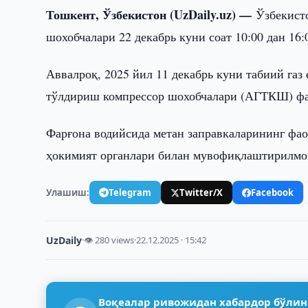
Тошкент, Ўзбекистон (UzDaily.uz) —
Ўзбекист
шохобчалари 22 декабрь куни соат 10:00 дан 16
Аввалроқ, 2025 йил 11 декабрь куни табиий газ
тўлдириш компрессор шохобчалари (АГТКШ) фао
Фарғона водийсида метан заправкаларининг фао
ҳокимият органлари билан мувофиқлаштирилмо
Улашиш:
Telegram
Twitter/X
Facebook
UzDaily
·
👁 280 views
·
22.12.2025 · 15:42
Воқеалар ривожидан хабардор бўлин