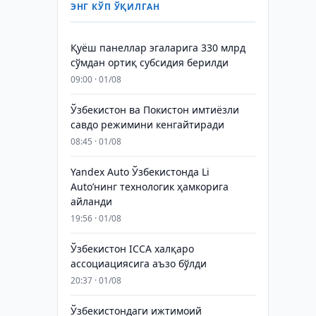
ЭНГ КЎП ЎҚИЛГАН
Қуёш панеллар эгаларига 330 млрд
сўмдан ортиқ субсидия берилди
09:00 · 01/08
Ўзбекистон ва Покистон имтиёзли
савдо режимини кенгайтиради
08:45 · 01/08
Yandex Auto Ўзбекистонда Li
Auto’нинг технологик ҳамкорига
айланди
19:56 · 01/08
Ўзбекистон ICCA халқаро
ассоциациясига аъзо бўлди
20:37 · 01/08
Ўзбекистондаги ижтимоий