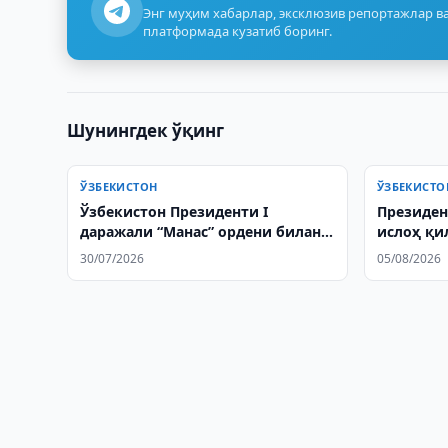
Энг муҳим хабарлар, эксклюзив репортажлар ва
платформада кузатиб боринг.
Шунингдек ўқинг
ЎЗБЕКИСТОН
ЎЗБЕКИСТО
Ўзбекистон Президенти I
Президен
даражали “Манас” ордени билан
ислоҳ қи
тақдирланди
қилинди
30/07/2026
05/08/2026