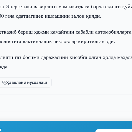
он Энергетика вазирлиги мамлакатдаги барча ёқилғи қу
:00 гача одатдагидек ишлашини эълон қилди.
 етказиб бериш ҳажми камайгани сабабли автомобилларга
лиятига вақтинчалик чекловлар киритилган эди.
лияти газ босими даражасини ҳисобга олган ҳолда маҳал
қда.
Ҳаволани нусхалаш
г