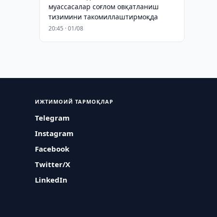
муассасалар соғлом овқатланиш
тизимини такомиллаштирмоқда
20:45 · 01/08
ИЖТИМОИЙ ТАРМОҚЛАР
Telegram
Instagram
Facebook
Twitter/X
LinkedIn