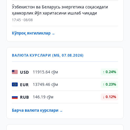
Ўзбекистон ва Беларусь энергетика соҳасидаги
ҳамкорлик йўл харитасини ишлаб чиқади
17:45 · 08/08
Кўпроқ янгиликлар →
ВАЛЮТА КУРСЛАРИ (МБ, 07.08.2026)
USD
11915.64 сўм
↑ 0.24%
EUR
13749.46 сўм
↑ 0.23%
RUB
146.19 сўм
↓ 0.12%
Барча валюта курслари →