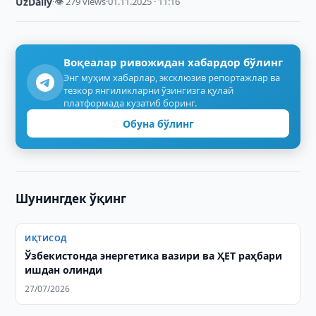
UzDaily
·
👁 279 views
·
01.11.2025 · 11:16
Воқеалар ривожидан хабардор бўлинг
Энг муҳим хабарлар, эксклюзив репортажлар ва
тезкор янгиликларни ўзингизга қулай
платформада кузатиб боринг.
Обуна бўлинг
Шунингдек ўқинг
ИҚТИСОД
Ўзбекистонда энергетика вазири ва ҲЕТ раҳбари
ишдан олинди
27/07/2026