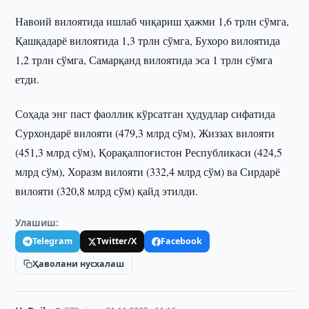
Навоий вилоятида ишлаб чиқариш ҳажми 1,6 трлн сўмга,
Қашқадарё вилоятида 1,3 трлн сўмга, Бухоро вилоятида
1,2 трлн сўмга, Самарқанд вилоятида эса 1 трлн сўмга
етди.
Соҳада энг паст фаоллик кўрсатган ҳудудлар сифатида
Сурхондарё вилояти (479,3 млрд сўм), Жиззах вилояти
(451,3 млрд сўм), Қорақалпоғистон Республикаси (424,5
млрд сўм), Хоразм вилояти (332,4 млрд сўм) ва Сирдарё
вилояти (320,8 млрд сўм) қайд этилди.
Улашиш:
Telegram
Twitter/X
Facebook
Ҳаволани нусхалаш