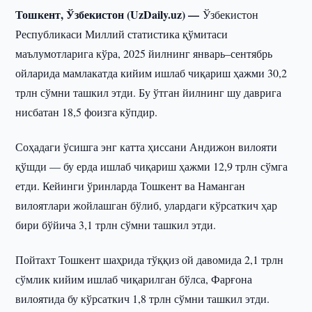
Тошкент, Ўзбекистон (UzDaily.uz) —
Ўзбекистон
Республикаси Миллий статистика қўмитаси
маълумотларига кўра, 2025 йилнинг январь–сентябрь
ойларида мамлакатда кийим ишлаб чиқариш ҳажми 30,2
трлн сўмни ташкил этди. Бу ўтган йилнинг шу даврига
нисбатан 18,5 фоизга кўпдир.
Соҳадаги ўсишга энг катта ҳиссани Андижон вилояти
қўшди — бу ерда ишлаб чиқариш ҳажми 12,9 трлн сўмга
етди. Кейинги ўринларда Тошкент ва Наманган
вилоятлари жойлашган бўлиб, улардаги кўрсаткич ҳар
бири бўйича 3,1 трлн сўмни ташкил этди.
Пойтахт Тошкент шаҳрида тўққиз ой давомида 2,1 трлн
сўмлик кийим ишлаб чиқарилган бўлса, Фарғона
вилоятида бу кўрсаткич 1,8 трлн сўмни ташкил этди.