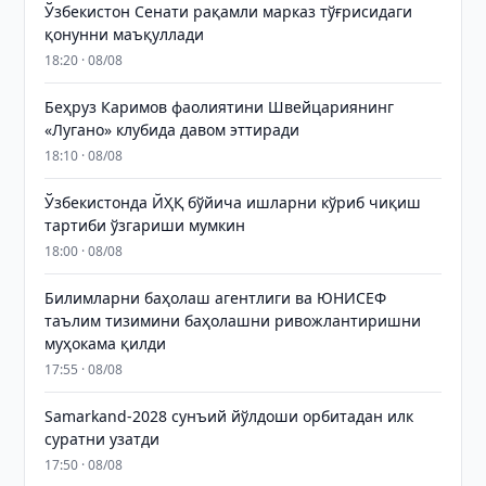
Ўзбекистон Сенати рақамли марказ тўғрисидаги
қонунни маъқуллади
18:20 · 08/08
Беҳруз Каримов фаолиятини Швейцариянинг
«Лугано» клубида давом эттиради
18:10 · 08/08
Ўзбекистонда ЙҲҚ бўйича ишларни кўриб чиқиш
тартиби ўзгариши мумкин
18:00 · 08/08
Билимларни баҳолаш агентлиги ва ЮНИСЕФ
таълим тизимини баҳолашни ривожлантиришни
муҳокама қилди
17:55 · 08/08
Samarkand-2028 сунъий йўлдоши орбитадан илк
суратни узатди
17:50 · 08/08