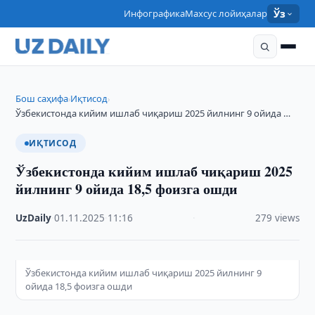
Инфографика
Махсус лойиҳалар
Ўз
Бош саҳифа
Иқтисод
›
›
Ўзбекистонда кийим ишлаб чиқариш 2025 йилнинг 9 ойида …
ИҚТИСОД
Ўзбекистонда кийим ишлаб чиқариш 2025
йилнинг 9 ойида 18,5 фоизга ошди
UzDaily
·
01.11.2025
·
11:16
·
279 views
Ўзбекистонда кийим ишлаб чиқариш 2025 йилнинг 9
ойида 18,5 фоизга ошди