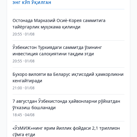
ЭНГ КЎП ЎҚИЛГАН
Остонада Марказий Осиё-Корея саммитига
тайёргарлик муҳокама қилинди
20:55 · 01/08
Ўзбекистон Туркиядаги саммитда ўзининг
инвестиция салоҳиятини тақдим этди
20:55 · 01/08
Бухоро вилояти ва Беларус иқтисодий ҳамкорликни
кенгайтиради
21:00 · 01/08
7 августдан Ўзбекистонда ҳайвонларни рўйхатдан
ўтказиш бошланади
18:45 · 04/08
«ЎзМИЖ»нинг ярим йиллик фойдаси 2,1 триллион
сўмга етди