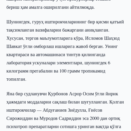
бериш ҳам амалга оширилгани айтилмоқда.
Шунингдек, гуруҳ иштирокчиларининг бир қисми қатъий
тақсимланган вазифаларни бажаргани аниқланган.
Хусусан, тергов маълумотларига кўра, Исломов Шаҳзод
Шавкат ўғли омборлаш ишларига жавоб берган. Унинг
квартираси ва автомашинаси тинтув қилинганда
лаборатория ускуналари элементлари, шунингдек 6
килограмм прегабалин ва 100 грамм тропикамид
топилган.
Яна бир судланувчи Қурбонов Асрор Осим ўғли йирик
ҳажмдаги моддаларни сақлаш билан шуғулланган. Қолган
иштирокчилар — Абдуғаниев Зиёдулла, Ғиёсов
Сирожиддин ва Муродов Садриддин эса 2000 дан ортиқ
психотроп препаратларни сотишга уринган вақтда қўлга