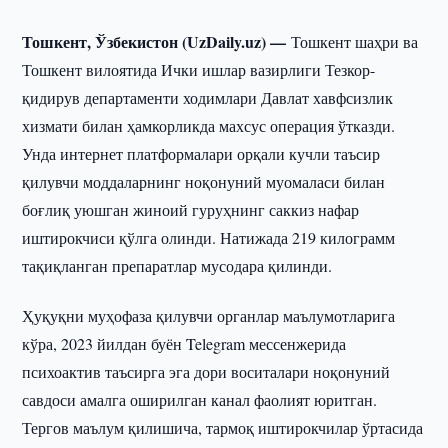
Тошкент, Ўзбекистон (UzDaily.uz) —
Тошкент шаҳри ва
Тошкент вилоятида Ички ишлар вазирлиги Тезкор-
қидирув департаменти ходимлари Давлат хавфсизлик
хизмати билан ҳамкорликда махсус операция ўтказди.
Унда интернет платформалари орқали кучли таъсир
қилувчи моддаларнинг ноқонуний муомаласи билан
боғлиқ уюшган жиноий гуруҳнинг саккиз нафар
иштирокчиси қўлга олинди. Натижада 219 килограмм
тақиқланган препаратлар мусодара қилинди.
Ҳуқуқни муҳофаза қилувчи органлар маълумотларига
кўра, 2023 йилдан буён Telegram мессенжерида
психоактив таъсирга эга дори воситалари ноқонуний
савдоси амалга оширилган канал фаолият юритган.
Тергов маълум қилишича, тармоқ иштирокчилар ўртасида