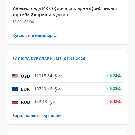
Ўзбекистонда ЙҲҚ бўйича ишларни кўриб чиқиш
тартиби ўзгариши мумкин
18:00 · 08/08
Кўпроқ янгиликлар →
ВАЛЮТА КУРСЛАРИ (МБ, 07.08.2026)
USD
11915.64 сўм
↑ 0.24%
EUR
13749.46 сўм
↑ 0.23%
RUB
146.19 сўм
↓ 0.12%
Барча валюта курслари →