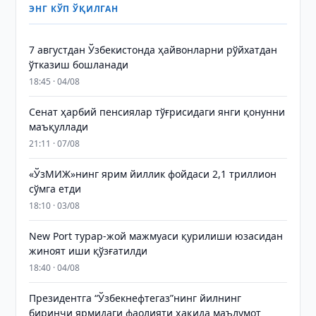
ЭНГ КЎП ЎҚИЛГАН
7 августдан Ўзбекистонда ҳайвонларни рўйхатдан
ўтказиш бошланади
18:45 · 04/08
Сенат ҳарбий пенсиялар тўғрисидаги янги қонунни
маъқуллади
21:11 · 07/08
«ЎзМИЖ»нинг ярим йиллик фойдаси 2,1 триллион
сўмга етди
18:10 · 03/08
New Port турар-жой мажмуаси қурилиши юзасидан
жиноят иши қўзғатилди
18:40 · 04/08
Президентга “Ўзбекнефтегаз”нинг йилнинг
биринчи ярмидаги фаолияти ҳақида маълумот