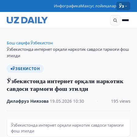
Инфографика
Махсус лойиҳалар
Ўз
Бош саҳифа
Ўзбекистон
›
›
Ўзбекистонда интернет орқали наркотик савдоси тармоғи фош
этилди
ЎЗБЕКИСТОН
Ўзбекистонда интернет орқали наркотик
савдоси тармоғи фош этилди
Дилафруз Ниязова
·
19.05.2026
·
10:30
·
195 views
Ўзбекистонда интернет орқали наркотик савдоси тармоғи
фош этилди