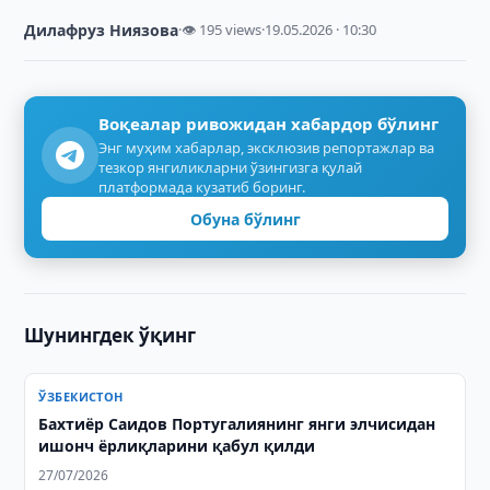
Дилафруз Ниязова
·
👁 195 views
·
19.05.2026 · 10:30
Воқеалар ривожидан хабардор бўлинг
Энг муҳим хабарлар, эксклюзив репортажлар ва
тезкор янгиликларни ўзингизга қулай
платформада кузатиб боринг.
Обуна бўлинг
Шунингдек ўқинг
ЎЗБЕКИСТОН
Бахтиёр Саидов Португалиянинг янги элчисидан
ишонч ёрлиқларини қабул қилди
27/07/2026