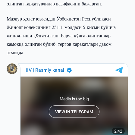
олинган тарқатувчилар вазифасини бажарган.
Мазкур ҳолат юзасидан Ўзбекистон Республикаси
Жиноят кодексининг 251-1-моддаси 5-қисми бўйича
жиноят иши қўзғатилган. Барча қўлга олинганлар
қамоққа олинган бўлиб, тергов ҳаракатлари давом
этмоқда.