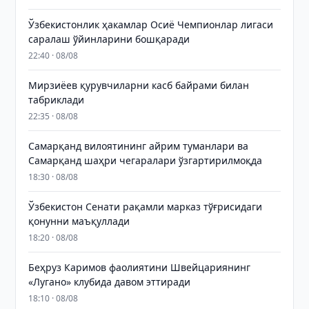
Ўзбекистонлик ҳакамлар Осиё Чемпионлар лигаси
саралаш ўйинларини бошқаради
22:40 · 08/08
Мирзиёев қурувчиларни касб байрами билан
табриклади
22:35 · 08/08
Самарқанд вилоятининг айрим туманлари ва
Самарқанд шаҳри чегаралари ўзгартирилмоқда
18:30 · 08/08
Ўзбекистон Сенати рақамли марказ тўғрисидаги
қонунни маъқуллади
18:20 · 08/08
Беҳруз Каримов фаолиятини Швейцариянинг
«Лугано» клубида давом эттиради
18:10 · 08/08