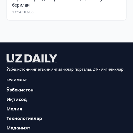
берилди
17:54 · 03/08
Ўзбекистоннинг етакчи янгиликлар порталы. 24/7 янгиликлар.
БЎЛИМЛАР
Ўзбекистон
Иқтисод
Молия
Технологиялар
Маданият