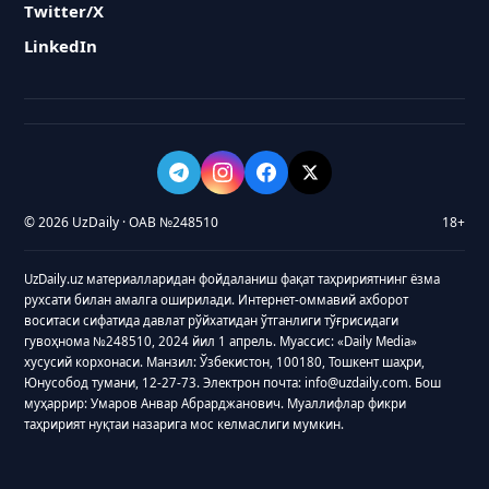
Twitter/X
LinkedIn
© 2026 UzDaily · ОАВ №248510
18+
UzDaily.uz материалларидан фойдаланиш фақат таҳририятнинг ёзма
рухсати билан амалга оширилади. Интернет-оммавий ахборот
воситаси сифатида давлат рўйхатидан ўтганлиги тўғрисидаги
гувоҳнома №248510, 2024 йил 1 апрель. Муассис: «Daily Media»
хусусий корхонаси. Манзил: Ўзбекистон, 100180, Тошкент шаҳри,
Юнусобод тумани, 12-27-73. Электрон почта: info@uzdaily.com. Бош
муҳаррир: Умаров Анвар Абрарджанович. Муаллифлар фикри
таҳририят нуқтаи назарига мос келмаслиги мумкин.