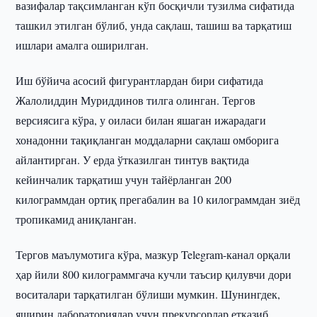
вазифалар тақсимланган кўп босқичли тузилма сифатида
ташкил этилган бўлиб, унда сақлаш, ташиш ва тарқатиш
ишлари амалга оширилган.
Иш бўйича асосий фигурантлардан бири сифатида
Жалолиддин Муриддинов тилга олинган. Тергов
версиясига кўра, у оиласи билан яшаган ижарадаги
хонадонни тақиқланган моддаларни сақлаш омборига
айлантирган. У ерда ўтказилган тинтув вақтида
кейинчалик тарқатиш учун тайёрланган 200
килограммдан ортиқ прегабалин ва 10 килограммдан зиёд
тропикамид аниқланган.
Тергов маълумотига кўра, мазкур Telegram-канал орқали
ҳар йили 800 килограммгача кучли таъсир қилувчи дори
воситалари тарқатилган бўлиши мумкин. Шунингдек,
яширин лабораториялар учун прекурсорлар етказиб