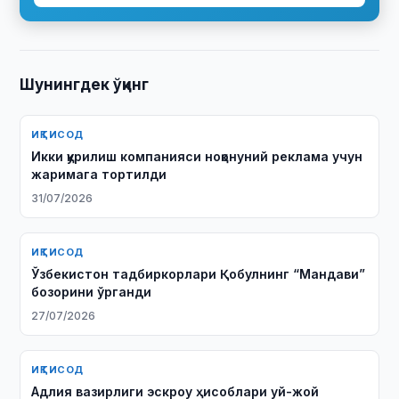
Шунингдек ўқинг
ИҚТИСОД
Икки қурилиш компанияси ноқонуний реклама учун
жаримага тортилди
31/07/2026
ИҚТИСОД
Ўзбекистон тадбиркорлари Қобулнинг “Мандави”
бозорини ўрганди
27/07/2026
ИҚТИСОД
Адлия вазирлиги эскроу ҳисоблари уй-жой