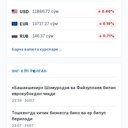
USD
11886.72 сўм
↓ 0.46%
EUR
13717.27 сўм
↓ 0.19%
RUB
146.37 сўм
↓ 0.71%
Барча валюта курслари →
ЭНГ КЎП ЎҚИЛГАН
«Башакшехир» Шомуродов ва Файзуллаев билан
еврокубокдан чиқди
23:59 · 30/07
Тошкентда кичик бизнесга бино ва ер бепул
берилади
23:07 · 31/07