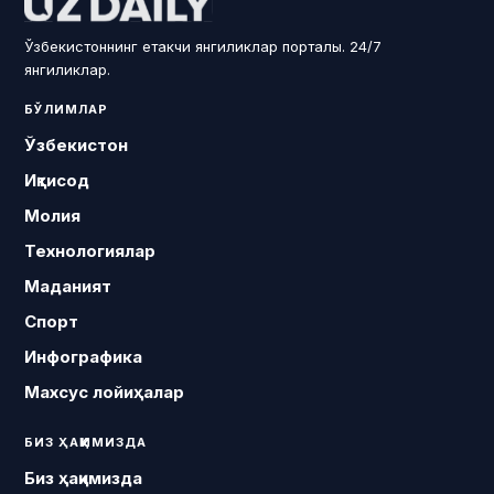
Ўзбекистоннинг етакчи янгиликлар порталы. 24/7
янгиликлар.
БЎЛИМЛАР
Ўзбекистон
Иқтисод
Молия
Технологиялар
Маданият
Спорт
Инфографика
Махсус лойиҳалар
БИЗ ҲАҚИМИЗДА
Биз ҳақимизда