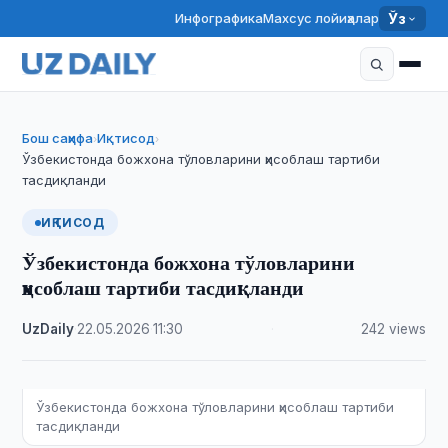
Инфографика
Махсус лойиҳалар
Ўз
Бош саҳифа
Иқтисод
›
›
Ўзбекистонда божхона тўловларини ҳисоблаш тартиби
тасдиқланди
ИҚТИСОД
Ўзбекистонда божхона тўловларини
ҳисоблаш тартиби тасдиқланди
UzDaily
·
22.05.2026
·
11:30
·
242 views
Ўзбекистонда божхона тўловларини ҳисоблаш тартиби
тасдиқланди