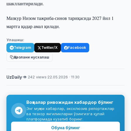
шакллантирилади.
Мазкур Низом тажриба-синов тариқасида 2027 йил 1
мартга қадар амал қилади.
Улашиш:
Telegram
Twitter/X
Facebook
Ҳаволани нусхалаш
UzDaily
·
👁 242 views
·
22.05.2026 · 11:30
Воқеалар ривожидан хабардор бўлинг
Энг муҳим хабарлар, эксклюзив репортажлар
ва тезкор янгиликларни ўзингизга қулай
платформада кузатиб боринг.
Обуна бўлинг