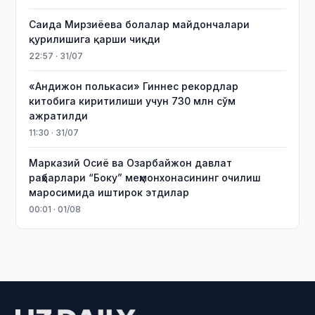
Саида Мирзиёева болалар майдончалари
қурилишига қарши чиқди
22:57 · 31/07
«Андижон полькаси» Гиннес рекордлар
китобига киритилиши учун 730 млн сўм
ажратилди
11:30 · 31/07
Марказий Осиё ва Озарбайжон давлат
раҳбарлари “Боку” меҳмонхонасининг очилиш
маросимида иштирок этдилар
00:01 · 01/08