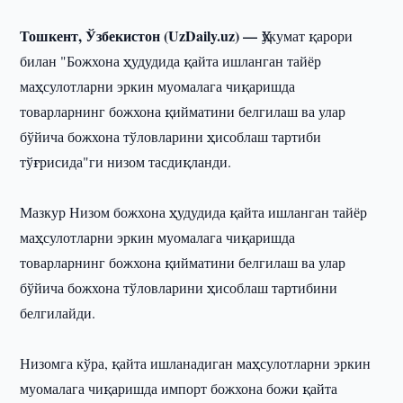
Тошкент, Ўзбекистон (UzDaily.uz) —
Ҳукумат қарори
билан "Божхона ҳудудида қайта ишланган тайёр
маҳсулотларни эркин муомалага чиқаришда
товарларнинг божхона қийматини белгилаш ва улар
бўйича божхона тўловларини ҳисоблаш тартиби
тўғрисида"ги низом тасдиқланди.
Мазкур Низом божхона ҳудудида қайта ишланган тайёр
маҳсулотларни эркин муомалага чиқаришда
товарларнинг божхона қийматини белгилаш ва улар
бўйича божхона тўловларини ҳисоблаш тартибини
белгилайди.
Низомга кўра, қайта ишланадиган маҳсулотларни эркин
муомалага чиқаришда импорт божхона божи қайта