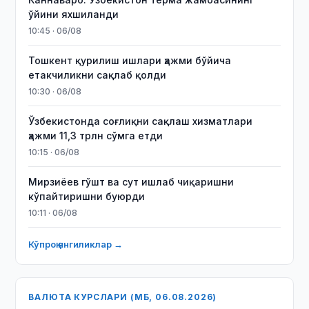
ўйини яхшиланди
10:45 · 06/08
Тошкент қурилиш ишлари ҳажми бўйича
етакчиликни сақлаб қолди
10:30 · 06/08
Ўзбекистонда соғлиқни сақлаш хизматлари
ҳажми 11,3 трлн сўмга етди
10:15 · 06/08
Мирзиёев гўшт ва сут ишлаб чиқаришни
кўпайтиришни буюрди
10:11 · 06/08
Кўпроқ янгиликлар →
ВАЛЮТА КУРСЛАРИ (МБ, 06.08.2026)