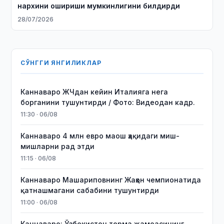
нархини ошириши мумкинлигини билдирди
28/07/2026
СЎНГГИ ЯНГИЛИКЛАР
Каннаваро ЖЧдан кейин Италияга нега
борганини тушунтирди / Фото: Видеодан кадр.
11:30 · 06/08
Каннаваро 4 млн евро маош ҳақидаги миш-
мишларни рад этди
11:15 · 06/08
Каннаваро Машариповнинг Жаҳон чемпионатида
қатнашмагани сабабини тушунтирди
11:00 · 06/08
Каннаваро: Ўзбекистон терма жамоасининг