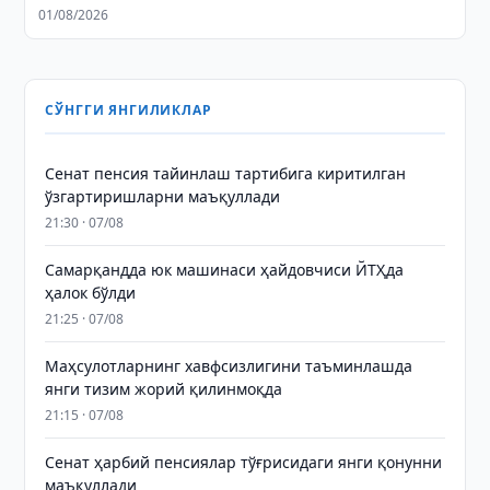
01/08/2026
СЎНГГИ ЯНГИЛИКЛАР
Сенат пенсия тайинлаш тартибига киритилган
ўзгартиришларни маъқуллади
21:30 · 07/08
Самарқандда юк машинаси ҳайдовчиси ЙТҲда
ҳалок бўлди
21:25 · 07/08
Маҳсулотларнинг хавфсизлигини таъминлашда
янги тизим жорий қилинмоқда
21:15 · 07/08
Сенат ҳарбий пенсиялар тўғрисидаги янги қонунни
маъқуллади