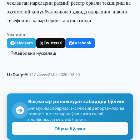
чекланган нархларни расмий реестр орқали текшириш ва
эҳтимолий қонунбузарликлар ҳақида идоранинг ишонч
телефонига хабар бериш тавсия этилди.
Улашиш:
Telegram
Twitter/X
Facebook
Ҳаволани нусхалаш
UzDaily
·
👁 147 views
·
21.05.2026 · 18:40
Воқеалар ривожидан хабардор бўлинг
Энг муҳим хабарлар, эксклюзив репортажлар ва
тезкор янгиликларни ўзингизга қулай
платформада кузатиб боринг.
Обуна бўлинг