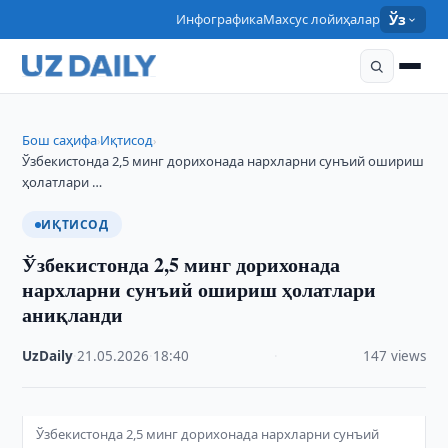
Инфографика
Махсус лойиҳалар
Ўз
Бош саҳифа
Иқтисод
›
›
Ўзбекистонда 2,5 минг дорихонада нархларни сунъий ошириш
ҳолатлари …
ИҚТИСОД
Ўзбекистонда 2,5 минг дорихонада
нархларни сунъий ошириш ҳолатлари
аниқланди
UzDaily
·
21.05.2026
·
18:40
·
147 views
Ўзбекистонда 2,5 минг дорихонада нархларни сунъий