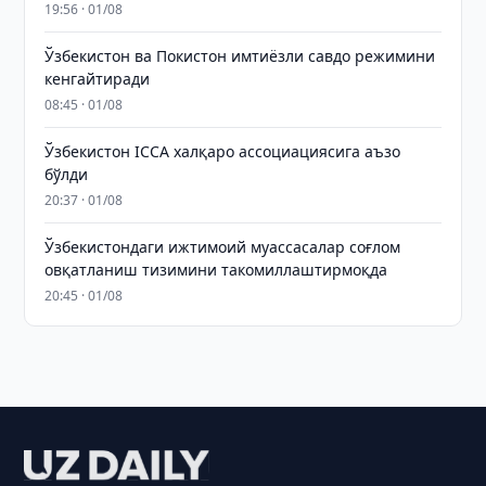
19:56 · 01/08
Ўзбекистон ва Покистон имтиёзли савдо режимини
кенгайтиради
08:45 · 01/08
Ўзбекистон ICCA халқаро ассоциациясига аъзо
бўлди
20:37 · 01/08
Ўзбекистондаги ижтимоий муассасалар соғлом
овқатланиш тизимини такомиллаштирмоқда
20:45 · 01/08