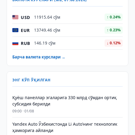
USD
11915.64 сўм
↑ 0.24%
EUR
13749.46 сўм
↑ 0.23%
RUB
146.19 сўм
↓ 0.12%
Барча валюта курслари →
ЭНГ КЎП ЎҚИЛГАН
Қуёш панеллар эгаларига 330 млрд сўмдан ортиқ
субсидия берилди
09:00 · 01/08
Yandex Auto Ўзбекистонда Li Auto’нинг технологик
ҳамкорига айланди