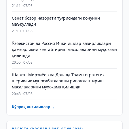
21:11 · 07/08
Сенат бозор назорати тўғрисидаги қонунни
маъқуллади
21:10 · 07/08
Ўзбекистон ва Россия Ички ишлар вазирликлари
ҳамкорликни кенгайтириш масалаларини муҳокама
қилишди
20:55 · 07/08
Шавкат Мирзиёев ва Доналд Трамп стратегик
шериклик муносабатларини ривожлантириш
масалаларини муҳокама қилишди
20:43 · 07/08
Кўпроқ янгиликлар →
ВАЛЮТА КУРСЛАРИ (МБ, 07.08.2026)