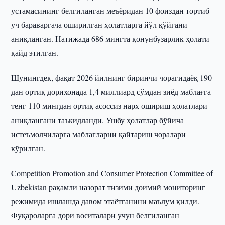
устамасининг белгиланган меъёридан 10 фоиздан тортиб
уч бараваргача оширилган ҳолатларга йўл қўйгани
аниқланган. Натижада 686 мингта қонунбузарлик ҳолати
қайд этилган.
Шунингдек, фақат 2026 йилнинг биринчи чорагидаёқ 190
дан ортиқ дорихонада 1,4 миллиард сўмдан зиёд маблағга
тенг 110 мингдан ортиқ асоссиз нарх ошириш ҳолатлари
аниқлангани таъкидланди. Ушбу ҳолатлар бўйича
истеъмолчиларга маблағларни қайтариш чоралари
кўрилган.
Competition Promotion and Consumer Protection Committee of
Uzbekistan рақамли назорат тизими доимий мониторинг
режимида ишлашда давом этаётганини маълум қилди.
Фуқароларга дори воситалари учун белгиланган