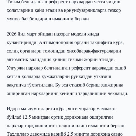
Тизим белгиланган референт нархлардан четга чиқиш
ҳолатларини қайд этади ва қонунбузарликларга тезкор
муносабат билдириш имконини беради.
2026 йил март ойидан назорат модели янада
кучайтирилди. Антимонополия органи таклифига кўра,
солиқ органлари томонидан ҳисобварақ-фактураларни
автоматик валидация қилиш тизими жорий этилди.
Улгуржи нархлар белгиланган референт даражадан ошиб
кетган ҳолларда ҳужжатларни рўйхатдан ўтказиш
вақтинча тўхтатилади. Бу эса етказиб бериш занжирида
оширилган нархларнинг кейинги тарқалишини чеклайди.
Идора маълумотларига кўра, янги чоралар мамлакат
бўйлаб 12,5 мингдан ортиқ дорихонада оширилган
нархлар тарқалишининг олдини олиш имконини берган.
Таҳлиллар давомида қарийб 2,5 мингта дорихона савдо