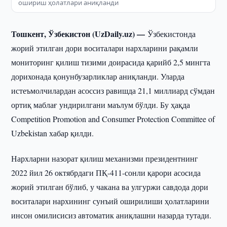
ошириш ҳолатлари аниқланди
Тошкент, Ўзбекистон (UzDaily.uz) —
Ўзбекистонда
жорий этилган дори воситалари нархларини рақамли
мониторинг қилиш тизими доирасида қарийб 2,5 мингта
дорихонада қонунбузарликлар аниқланди. Уларда
истеъмолчилардан асоссиз равишда 21,1 миллиард сўмдан
ортиқ маблағ ундирилгани маълум бўлди. Бу ҳақда
Competition Promotion and Consumer Protection Committee of
Uzbekistan хабар қилди.
Нархларни назорат қилиш механизми президентнинг
2022 йил 26 октябрдаги ПҚ-411-сонли қарори асосида
жорий этилган бўлиб, у чакана ва улгуржи савдода дори
воситалари нархининг сунъий оширилиши ҳолатларини
инсон омилисисиз автоматик аниқлашни назарда тутади.