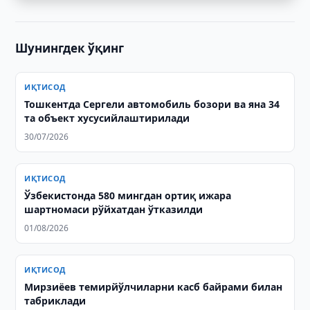
Шунингдек ўқинг
ИҚТИСОД
Тошкентда Сергели автомобиль бозори ва яна 34
та объект хусусийлаштирилади
30/07/2026
ИҚТИСОД
Ўзбекистонда 580 мингдан ортиқ ижара
шартномаси рўйхатдан ўтказилди
01/08/2026
ИҚТИСОД
Мирзиёев темирйўлчиларни касб байрами билан
табриклади