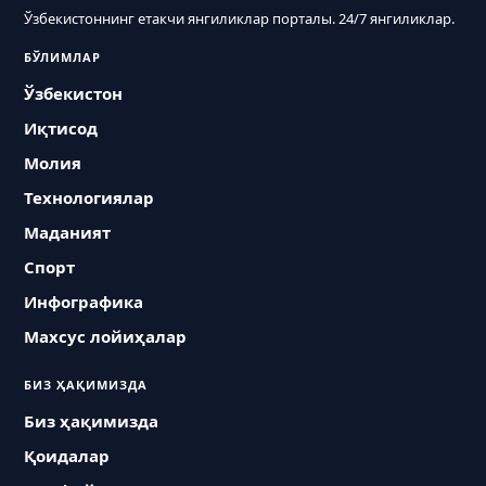
Ўзбекистоннинг етакчи янгиликлар порталы. 24/7 янгиликлар.
БЎЛИМЛАР
Ўзбекистон
Иқтисод
Молия
Технологиялар
Маданият
Спорт
Инфографика
Махсус лойиҳалар
БИЗ ҲАҚИМИЗДА
Биз ҳақимизда
Қоидалар