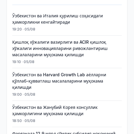
Ўзбекистон ва Италия қурилиш соҳасидаги
ҳамкорликни кенгайтиради
19:20 · 05/08
Қишлоқ хўжалиги вазирлиги ва ACIR қишлоқ
хўжалиги инновацияларини ривожлантириш
масалаларини муҳокама қилишди
19:10 · 05/08
Ўзбекистон ва Harvard Growth Lab аёлларни
қўллаб-қувватлаш масалаларини муҳокама
қилишди
19:00 · 05/08
Ўзбекистон ва Жанубий Корея консуллик
ҳамкорлигини муҳокама қилишди
18:50 · 05/08
Фарғонада 12,9 млрд сўмлик субсидия ноқонуний