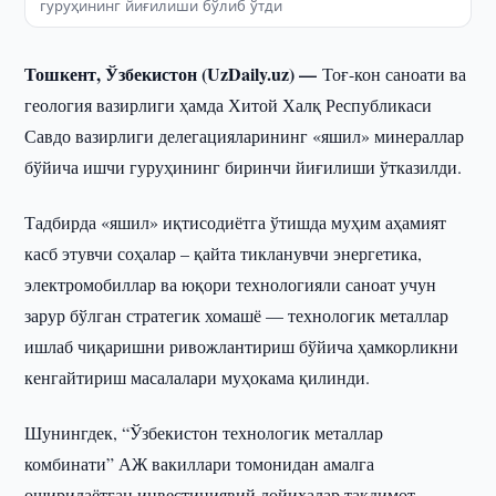
гуруҳининг йиғилиши бўлиб ўтди
Тошкент, Ўзбекистон (UzDaily.uz) —
Тоғ-кон саноати ва
геология вазирлиги ҳамда Хитой Халқ Республикаси
Савдо вазирлиги делегацияларининг «яшил» минераллар
бўйича ишчи гуруҳининг биринчи йиғилиши ўтказилди.
Тадбирда «яшил» иқтисодиётга ўтишда муҳим аҳамият
касб этувчи соҳалар – қайта тикланувчи энергетика,
электромобиллар ва юқори технологияли саноат учун
зарур бўлган стратегик хомашё — технологик металлар
ишлаб чиқаришни ривожлантириш бўйича ҳамкорликни
кенгайтириш масалалари муҳокама қилинди.
Шунингдек, “Ўзбекистон технологик металлар
комбинати” АЖ вакиллари томонидан амалга
оширилаётган инвестициявий лойиҳалар тақдимот