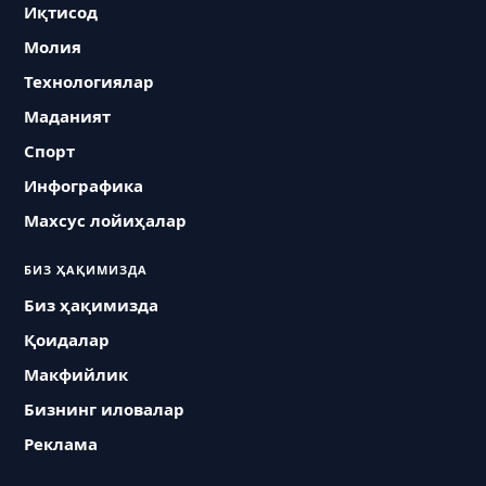
Иқтисод
Молия
Технологиялар
Маданият
Спорт
Инфографика
Махсус лойиҳалар
БИЗ ҲАҚИМИЗДА
Биз ҳақимизда
Қоидалар
Макфийлик
Бизнинг иловалар
Реклама