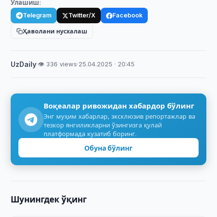
Улашиш:
Telegram
Twitter/X
Facebook
Ҳаволани нусхалаш
UzDaily
·
👁 336 views
·
25.04.2025 · 20:45
Воқеалар ривожидан хабардор бўлинг
Энг муҳим хабарлар, эксклюзив репортажлар ва
тезкор янгиликларни ўзингизга қулай
платформада кузатиб боринг.
Обуна бўлинг
Шунингдек ўқинг