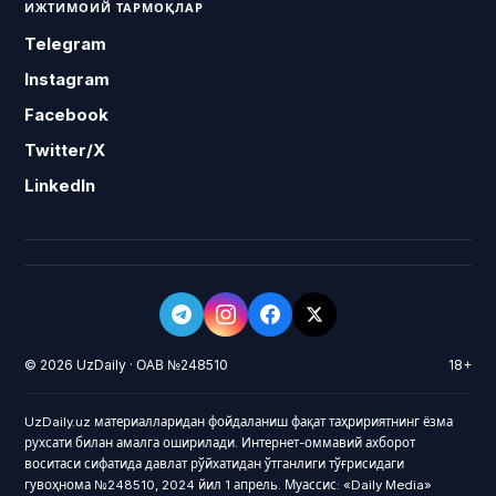
ИЖТИМОИЙ ТАРМОҚЛАР
Telegram
Instagram
Facebook
Twitter/X
LinkedIn
© 2026 UzDaily · ОАВ №248510
18+
UzDaily.uz материалларидан фойдаланиш фақат таҳририятнинг ёзма
рухсати билан амалга оширилади. Интернет-оммавий ахборот
воситаси сифатида давлат рўйхатидан ўтганлиги тўғрисидаги
гувоҳнома №248510, 2024 йил 1 апрель. Муассис: «Daily Media»