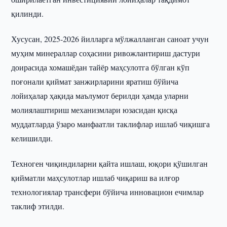
қилинди.
Хусусан, 2025-2026 йилларга мўлжалланган саноат учун
муҳим минераллар соҳасини ривожлантириш дастури
доирасида хомашёдан тайёр маҳсулотга бўлган кўп
поғонали қиймат занжирларини яратиш бўйича
лойиҳалар ҳақида маълумот берилди ҳамда уларни
молиялаштириш механизмлари юзасидан қисқа
муддатларда ўзаро манфаатли таклифлар ишлаб чиқишга
келишилди.
Техноген чиқиндиларни қайта ишлаш, юқори қўшилган
қийматли маҳсулотлар ишлаб чиқариш ва илғор
технологиялар трансфери бўйича инновацион ечимлар
таклиф этилди.