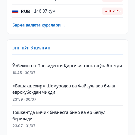
RUB
146.37 сўм
↓ 0.71%
Барча валюта курслари →
ЭНГ КЎП ЎҚИЛГАН
Ўзбекистон Президенти Қирғизистонга жўнаб кетди
10:45 · 30/07
«Башакшехир» Шомуродов ва Файзуллаев билан
еврокубокдан чиқди
23:59 · 30/07
Тошкентда кичик бизнесга бино ва ер бепул
берилади
23:07 · 31/07