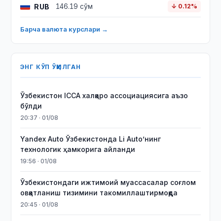
RUB
146.19 сўм
↓ 0.12%
Барча валюта курслари →
ЭНГ КЎП ЎҚИЛГАН
Ўзбекистон ICCA халқаро ассоциациясига аъзо
бўлди
20:37 · 01/08
Yandex Auto Ўзбекистонда Li Auto’нинг
технологик ҳамкорига айланди
19:56 · 01/08
Ўзбекистондаги ижтимоий муассасалар соғлом
овқатланиш тизимини такомиллаштирмоқда
20:45 · 01/08