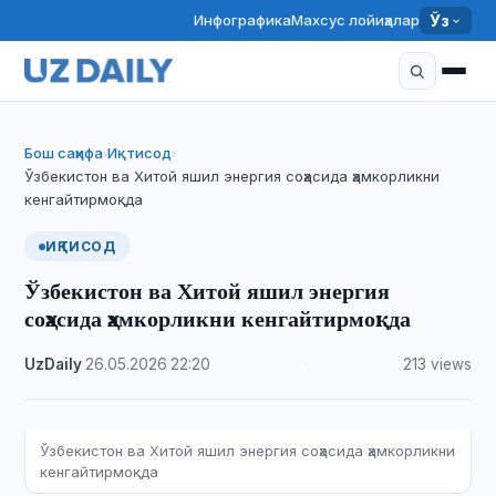
Инфографика
Махсус лойиҳалар
Ўз
Бош саҳифа
Иқтисод
›
›
Ўзбекистон ва Хитой яшил энергия соҳасида ҳамкорликни
кенгайтирмоқда
ИҚТИСОД
Ўзбекистон ва Хитой яшил энергия
соҳасида ҳамкорликни кенгайтирмоқда
UzDaily
·
26.05.2026
·
22:20
·
213 views
Ўзбекистон ва Хитой яшил энергия соҳасида ҳамкорликни
кенгайтирмоқда