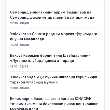
Самарқанд вилоятининг айрим туманлари ва
Самарқанд шаҳри чегаралари ўзгартирилмоқда
18:30 · 08/08
Ўзбекистон Сенати рақамли марказ тўғрисидаги
қонунни маъқуллади
18:20 · 08/08
Беҳруз Каримов фаолиятини Швейцариянинг
«Лугано» клубида давом эттиради
18:10 · 08/08
Ўзбекистонда ЙҲҚ бўйича ишларни кўриб чиқиш
тартиби ўзгариши мумкин
18:00 · 08/08
Билимларни баҳолаш агентлиги ва ЮНИСЕФ
таълим тизимини баҳолашни ривожлантиришни
муҳокама қилди