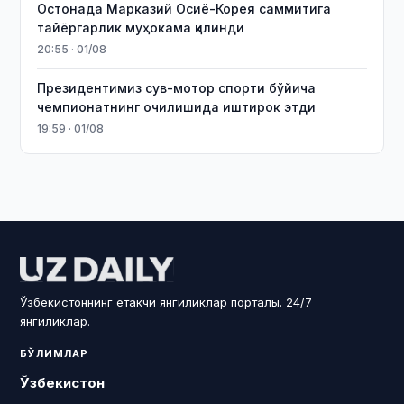
Остонада Марказий Осиё-Корея саммитига
тайёргарлик муҳокама қилинди
20:55 · 01/08
Президентимиз сув-мотор спорти бўйича
чемпионатнинг очилишида иштирок этди
19:59 · 01/08
Ўзбекистоннинг етакчи янгиликлар порталы. 24/7
янгиликлар.
БЎЛИМЛАР
Ўзбекистон