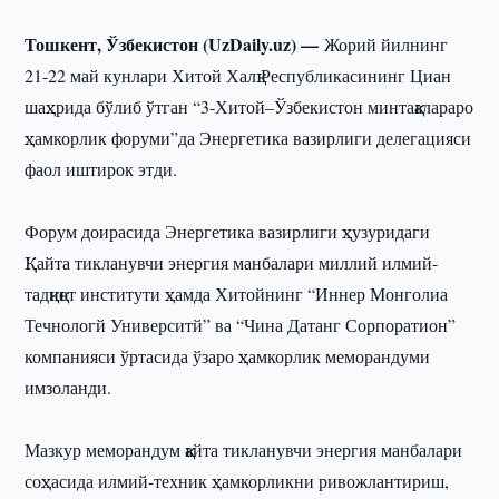
Тошкент, Ўзбекистон (UzDaily.uz) —
Жорий йилнинг
21-22 май кунлари Хитой Халқ Республикасининг Циан
шаҳрида бўлиб ўтган “3-Хитой–Ўзбекистон минтақалараро
ҳамкорлик форуми”да Энергетика вазирлиги делегацияси
фаол иштирок этди.
Форум доирасида Энергетика вазирлиги ҳузуридаги
Қайта тикланувчи энергия манбалари миллий илмий-
тадқиқот институти ҳамда Хитойнинг “Иннер Монголиа
Течнологй Университй” ва “Чина Датанг Сорпоратион”
компанияси ўртасида ўзаро ҳамкорлик меморандуми
имзоланди.
Мазкур меморандум қайта тикланувчи энергия манбалари
соҳасида илмий-техник ҳамкорликни ривожлантириш,