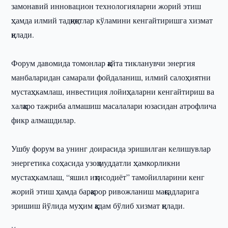
замонавий инновацион технологияларни жорий этиш
ҳамда илмий тадқиқотлар кўламини кенгайтиришга хизмат
қилади.
Форум давомида томонлар қайта тикланувчи энергия
манбаларидан самарали фойдаланиш, илмий салоҳиятни
мустаҳкамлаш, инвестиция лойиҳаларни кенгайтириш ва
халқаро тажриба алмашиш масалалари юзасидан атрофлича
фикр алмашдилар.
Ушбу форум ва унинг доирасида эришилган келишувлар
энергетика соҳасида узоқ муддатли ҳамкорликни
мустаҳкамлаш, “яшил иқтисодиёт” тамойилларини кенг
жорий этиш ҳамда барқарор ривожланиш мақсадларига
эришиш йўлида муҳим қадам бўлиб хизмат қилади.