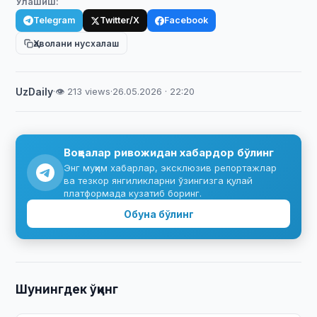
Улашиш:
Telegram
Twitter/X
Facebook
Ҳаволани нусхалаш
UzDaily
·
👁 213 views
·
26.05.2026 · 22:20
Воқеалар ривожидан хабардор бўлинг
Энг муҳим хабарлар, эксклюзив репортажлар
ва тезкор янгиликларни ўзингизга қулай
платформада кузатиб боринг.
Обуна бўлинг
Шунингдек ўқинг