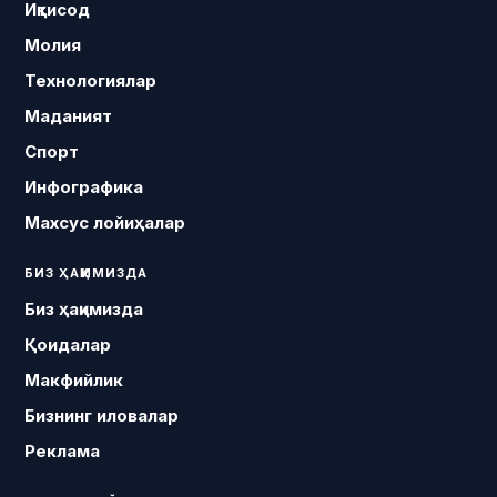
Иқтисод
Молия
Технологиялар
Маданият
Спорт
Инфографика
Махсус лойиҳалар
БИЗ ҲАҚИМИЗДА
Биз ҳақимизда
Қоидалар
Макфийлик
Бизнинг иловалар
Реклама