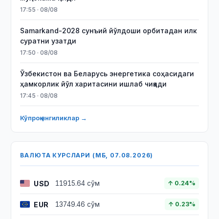
17:55 · 08/08
Samarkand-2028 сунъий йўлдоши орбитадан илк
суратни узатди
17:50 · 08/08
Ўзбекистон ва Беларусь энергетика соҳасидаги
ҳамкорлик йўл харитасини ишлаб чиқади
17:45 · 08/08
Кўпроқ янгиликлар →
ВАЛЮТА КУРСЛАРИ (МБ, 07.08.2026)
USD
11915.64 сўм
↑ 0.24%
EUR
13749.46 сўм
↑ 0.23%