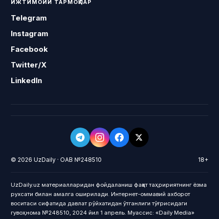
ИЖТИМОИЙ ТАРМОҚЛАР
Telegram
Instagram
Facebook
Twitter/X
LinkedIn
© 2026 UzDaily · ОАВ №248510
18+
UzDaily.uz материалларидан фойдаланиш фақат таҳририятнинг ёзма
рухсати билан амалга оширилади. Интернет-оммавий ахборот
воситаси сифатида давлат рўйхатидан ўтганлиги тўғрисидаги
гувоҳнома №248510, 2024 йил 1 апрель. Муассис: «Daily Media»