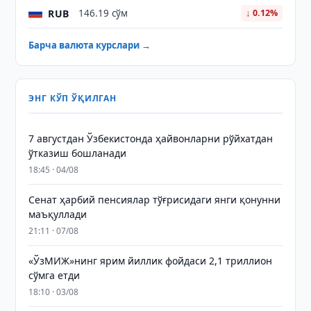
RUB
146.19 сўм
↓ 0.12%
Барча валюта курслари →
ЭНГ КЎП ЎҚИЛГАН
7 августдан Ўзбекистонда ҳайвонларни рўйхатдан
ўтказиш бошланади
18:45 · 04/08
Сенат ҳарбий пенсиялар тўғрисидаги янги қонунни
маъқуллади
21:11 · 07/08
«ЎзМИЖ»нинг ярим йиллик фойдаси 2,1 триллион
сўмга етди
18:10 · 03/08