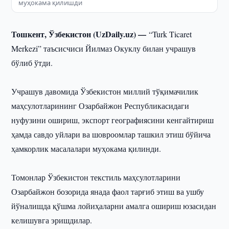
муҳокама қилишди
Тошкент, Ўзбекистон (UzDaily.uz) —
“Turk Ticaret
Merkezi” таъсисчиси Йилмаз Окуклу билан учрашув
бўлиб ўтди.
Учрашув давомида Ўзбекистон миллий тўқимачилик
маҳсулотларининг Озарбайжон Республикасидаги
нуфузини ошириш, экспорт географиясини кенгайтириш
ҳамда савдо уйлари ва шовроомлар ташкил этиш бўйича
ҳамкорлик масалалари муҳокама қилинди.
Томонлар Ўзбекистон текстиль маҳсулотларини
Озарбайжон бозорида янада фаол тарғиб этиш ва ушбу
йўналишда қўшма лойиҳаларни амалга ошириш юзасидан
келишувга эришдилар.