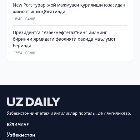
New Port турар-жой мажмуаси қурилиши юзасидан
жиноят иши қўзғатилди
18:40 · 04/08
Президентга “Ўзбекнефтегаз”нинг йилнинг
биринчи ярмидаги фаолияти ҳақида маълумот
берилди
17:54 · 03/08
Ўзбекистоннинг етакчи янгиликлар порталы. 24/7 янгиликлар.
БЎЛИМЛАР
Ўзбекистон