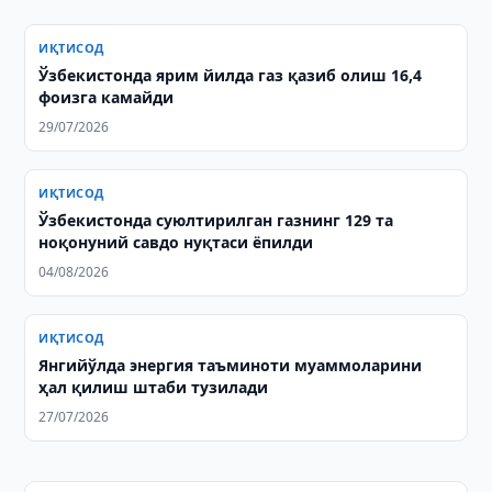
ИҚТИСОД
Ўзбекистонда ярим йилда газ қазиб олиш 16,4
фоизга камайди
29/07/2026
ИҚТИСОД
Ўзбекистонда суюлтирилган газнинг 129 та
ноқонуний савдо нуқтаси ёпилди
04/08/2026
ИҚТИСОД
Янгийўлда энергия таъминоти муаммоларини
ҳал қилиш штаби тузилади
27/07/2026