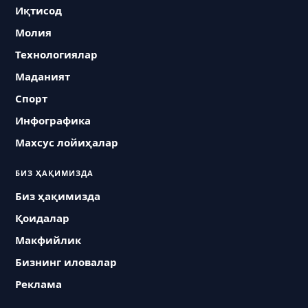
Иқтисод
Молия
Технологиялар
Маданият
Спорт
Инфографика
Махсус лойиҳалар
БИЗ ҲАҚИМИЗДА
Биз ҳақимизда
Қоидалар
Макфийлик
Бизнинг иловалар
Реклама