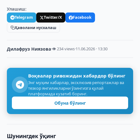
Улашиш:
Telegram
Twitter/X
Facebook
Ҳаволани нусхалаш
Дилафруз Ниязова
·
👁 234 views
·
11.06.2026 · 13:30
Воқеалар ривожидан хабардор бўлинг
Энг муҳим хабарлар, эксклюзив репортажлар ва
тезкор янгиликларни ўзингизга қулай
платформада кузатиб боринг.
Обуна бўлинг
Шунингдек ўқинг