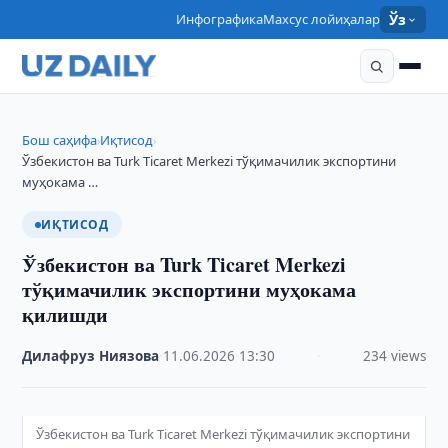
Инфографика
Махсус лойиҳалар
Ўз
Бош саҳифа
Иқтисод
›
›
Ўзбекистон ва Turk Ticaret Merkezi тўқимачилик экспортини
муҳокама …
ИҚТИСОД
Ўзбекистон ва Turk Ticaret Merkezi
тўқимачилик экспортини муҳокама
қилишди
Дилафруз Ниязова
·
11.06.2026
·
13:30
·
234 views
Ўзбекистон ва Turk Ticaret Merkezi тўқимачилик экспортини