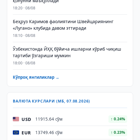
қонунни маъқуллади
18:20 · 08/08
Беҳруз Каримов фаолиятини Швейцариянинг
«Лугано» клубида давом эттиради
18:10 · 08/08
Ўзбекистонда ЙҲҚ бўйича ишларни кўриб чиқиш
тартиби ўзгариши мумкин
18:00 · 08/08
Кўпроқ янгиликлар →
ВАЛЮТА КУРСЛАРИ (МБ, 07.08.2026)
USD
11915.64 сўм
↑ 0.24%
EUR
13749.46 сўм
↑ 0.23%