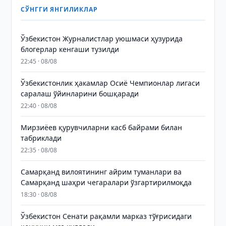
СЎНГГИ ЯНГИЛИКЛАР
Ўзбекистон Журналистлар уюшмаси ҳузурида
блогерлар кенгаши тузилди
22:45 · 08/08
Ўзбекистонлик ҳакамлар Осиё Чемпионлар лигаси
саралаш ўйинларини бошқаради
22:40 · 08/08
Мирзиёев қурувчиларни касб байрами билан
табриклади
22:35 · 08/08
Самарқанд вилоятининг айрим туманлари ва
Самарқанд шаҳри чегаралари ўзгартирилмоқда
18:30 · 08/08
Ўзбекистон Сенати рақамли марказ тўғрисидаги