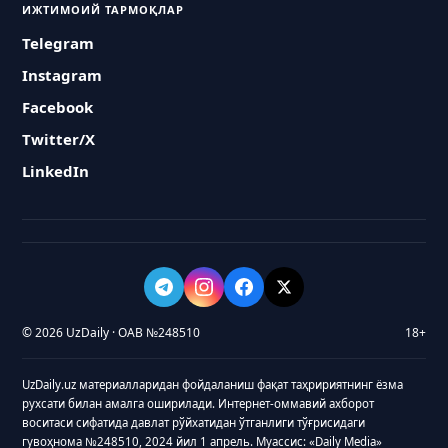
ИЖТИМОИЙ ТАРМОҚЛАР
Telegram
Instagram
Facebook
Twitter/X
LinkedIn
© 2026 UzDaily · ОАВ №248510
18+
UzDaily.uz материалларидан фойдаланиш фақат таҳририятнинг ёзма
рухсати билан амалга оширилади. Интернет-оммавий ахборот
воситаси сифатида давлат рўйхатидан ўтганлиги тўғрисидаги
гувоҳнома №248510, 2024 йил 1 апрель. Муассис: «Daily Media»