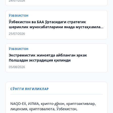
24/07/2026
ЎЗБЕКИСТОН
Ўзбекистон ва БАА ўртасидаги стратегик
шериклик муносабатларини янада мустаҳкамлаш
масалалари муҳокама қилинди
25/07/2026
ЎЗБЕКИСТОН
Экстремистик жиноятда айбланган эркак
Полшадан экстрадиция қилинди
05/08/2026
СЎНГГИ ЯНГИЛИКЛАР
NAQD-EX, ИЛМА, крипто-дўкон, криптоактивлар,
лицензия, криптовалюта, Ўзбекистон,