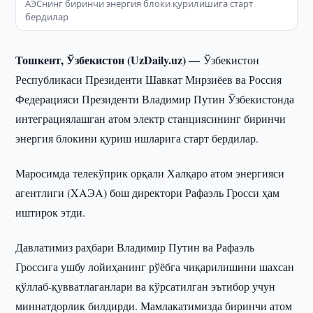
АЭСнинг биринчи энергия блоки қурилишига старт
бердилар
Тошкент, Ўзбекистон (UzDaily.uz) —
Ўзбекистон
Республикаси Президенти Шавкат Мирзиёев ва Россия
Федерацияси Президенти Владимир Путин Ўзбекистонда
интеграциялашган атом электр станциясининг биринчи
энергия блокини қуриш ишларига старт бердилар.
Маросимда телекўприк орқали Халқаро атом энергияси
агентлиги (XAЭA) бош директори Рафаэль Гросси ҳам
иштирок этди.
Давлатимиз раҳбари Владимир Путин ва Рафаэль
Гроссига ушбу лойиҳанинг рўёбга чиқарилишини шахсан
қўллаб-қувватлаганлари ва кўрсатилган эътибор учун
миннатдорлик билдирди. Мамлакатимизда биринчи атом