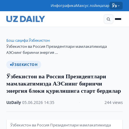
Инфографика
Махсус лойиҳалар
Ўз
Бош саҳифа
Ўзбекистон
›
›
Ўзбекистон ва Россия Президентлари мамлакатимизда
АЭСнинг биринчи энергия …
ЎЗБЕКИСТОН
Ўзбекистон ва Россия Президентлари
мамлакатимизда АЭСнинг биринчи
энергия блоки қурилишига старт бердилар
UzDaily
·
05.06.2026
·
14:35
·
244 views
Ўзбекистон ва Россия Президентлари мамлакатимизда