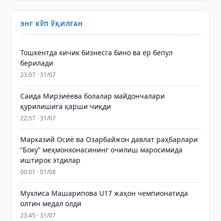
ЭНГ КЎП ЎҚИЛГАН
Тошкентда кичик бизнесга бино ва ер бепул
берилади
23:07 · 31/07
Саида Мирзиёева болалар майдончалари
қурилишига қарши чиқди
22:57 · 31/07
Марказий Осиё ва Озарбайжон давлат раҳбарлари
“Боку” меҳмонхонасининг очилиш маросимида
иштирок этдилар
00:01 · 01/08
Мухлиса Машарипова U17 жаҳон чемпионатида
олтин медал олди
23:45 · 31/07