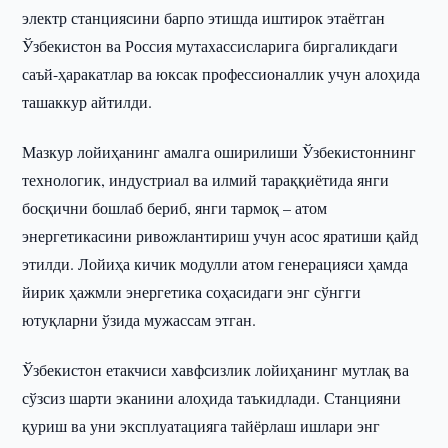
электр станциясини барпо этишда иштирок этаётган
Ўзбекистон ва Россия мутахассисларига биргаликдаги
саъй-ҳаракатлар ва юксак профессионаллик учун алоҳида
ташаккур айтилди.
Мазкур лойиҳанинг амалга оширилиши Ўзбекистоннинг
технологик, индустриал ва илмий тараққиётида янги
босқични бошлаб бериб, янги тармоқ – атом
энергетикасини ривожлантириш учун асос яратиши қайд
этилди. Лойиҳа кичик модулли атом генерацияси ҳамда
йирик ҳажмли энергетика соҳасидаги энг сўнгги
ютуқларни ўзида мужассам этган.
Ўзбекистон етакчиси хавфсизлик лойиҳанинг мутлақ ва
сўзсиз шарти эканини алоҳида таъкидлади. Станцияни
қуриш ва уни эксплуатацияга тайёрлаш ишлари энг