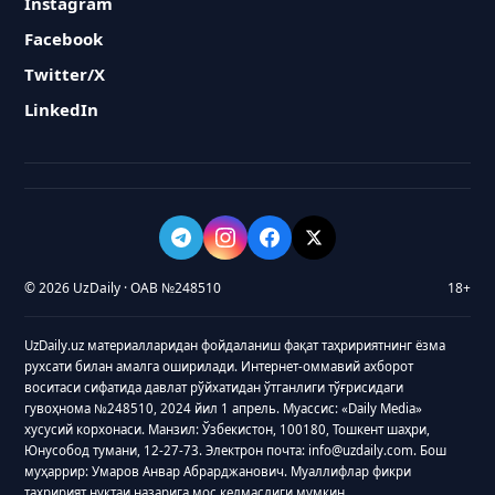
Instagram
Facebook
Twitter/X
LinkedIn
© 2026 UzDaily · ОАВ №248510
18+
UzDaily.uz материалларидан фойдаланиш фақат таҳририятнинг ёзма
рухсати билан амалга оширилади. Интернет-оммавий ахборот
воситаси сифатида давлат рўйхатидан ўтганлиги тўғрисидаги
гувоҳнома №248510, 2024 йил 1 апрель. Муассис: «Daily Media»
хусусий корхонаси. Манзил: Ўзбекистон, 100180, Тошкент шаҳри,
Юнусобод тумани, 12-27-73. Электрон почта: info@uzdaily.com. Бош
муҳаррир: Умаров Анвар Абрарджанович. Муаллифлар фикри
таҳририят нуқтаи назарига мос келмаслиги мумкин.