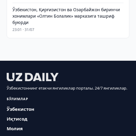
Ўзбекистон, Қирғизистон ва Озарбайжон биринчи
хонимлари «Олтин Болалик» марказига ташриф
буюрди
23:01 · 31/07
Ўзбекистоннинг етакчи янгиликлар порталы. 24/7 янгиликлар.
БЎЛИМЛАР
Ўзбекистон
Иқтисод
Молия