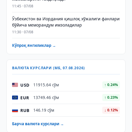
11:45 · 07/08
Ўзбекистон ва Иордания қишлоқ хўжалиги фанлари
бўйича меморандум имзоладилар
11:30 · 07/08
Кўпроқ янгиликлар →
ВАЛЮТА КУРСЛАРИ (МБ, 07.08.2026)
USD
11915.64 сўм
↑ 0.24%
EUR
13749.46 сўм
↑ 0.23%
RUB
146.19 сўм
↓ 0.12%
Барча валюта курслари →