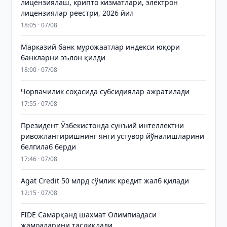
лицензиялаш, крипто хизматлари, электрон
лицензиялар реестри, 2026 йил
18:05 · 07/08
Марказий банк мурожаатлар индекси юқори
банкларни эълон қилди
18:00 · 07/08
Чорвачилик соҳасида субсидиялар ажратилади
17:55 · 07/08
Президент Ўзбекистонда сунъий интеллектни
ривожлантиришнинг янги устувор йўналишларини
белгилаб берди
17:46 · 07/08
Agat Credit 50 млрд сўмлик кредит жалб қилади
12:15 · 07/08
FIDE Самарқанд шахмат Олимпиадаси
жамоаларини тасдиқлади