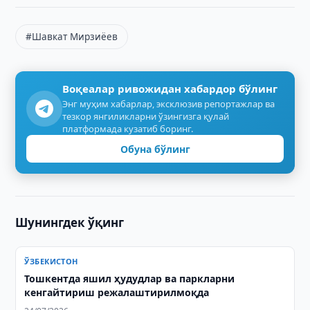
#Шавкат Мирзиёев
Воқеалар ривожидан хабардор бўлинг
Энг муҳим хабарлар, эксклюзив репортажлар ва
тезкор янгиликларни ўзингизга қулай
платформада кузатиб боринг.
Обуна бўлинг
Шунингдек ўқинг
ЎЗБЕКИСТОН
Тошкентда яшил ҳудудлар ва паркларни
кенгайтириш режалаштирилмоқда