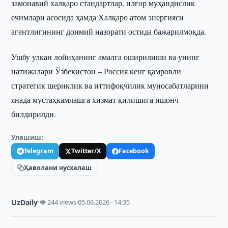
замонавий халқаро стандартлар, илғор муҳандислик
ечимлари асосида ҳамда Халқаро атом энергияси
агентлигининг доимий назорати остида бажарилмоқда.
Ушбу улкан лойиҳанинг амалга оширилиши ва унинг
натижалари Ўзбекистон – Россия кенг қамровли
стратегик шериклик ва иттифоқчилик муносабатларини
янада мустаҳкамлашга хизмат қилишига ишонч
билдирилди.
Улашиш:
Telegram
Twitter/X
Facebook
Ҳаволани нусхалаш
UzDaily
·
👁 244 views
·
05.06.2026 · 14:35