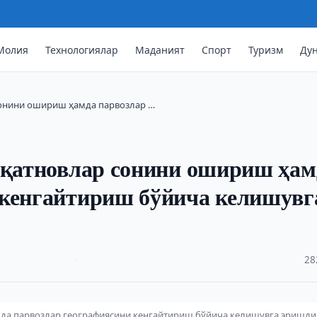
Молия
Технологиялар
Маданият
Спорт
Туризм
Ду
 сонини ошириш ҳамда парвозлар …
иақатновлар сонини ошириш ҳам
 кенгайтириш бўйича келишувг
·
28
мда парвозлар географиясини кенгайтириш бўйича келишувга эришди