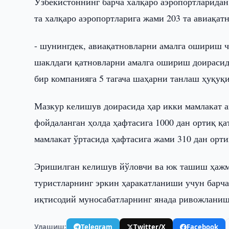
Ўзбекистоннинг барча халқаро аэропортларидан
та халқаро аэропортларига жами 203 та авиақ
- шунингдек, авиақатновларни амалга ошириш ч
шаклдаги қатновларни амалга ошириш доирасида
бир компанияга 5 тагача шаҳарни танлаш ҳуқу
Мазкур келишув доирасида ҳар икки мамлакат 
фойдаланган ҳолда ҳафтасига 1000 дан ортиқ қа
мамлакат ўртасида ҳафтасига жами 310 дан орт
Эришилган келишув йўловчи ва юк ташиш ҳажм
туристларнинг эркин ҳаракатланиши учун барча
иқтисодий муносабатларнинг янада ривожланиш
Улашиш:
Telegram
Twitter/X
Facebook