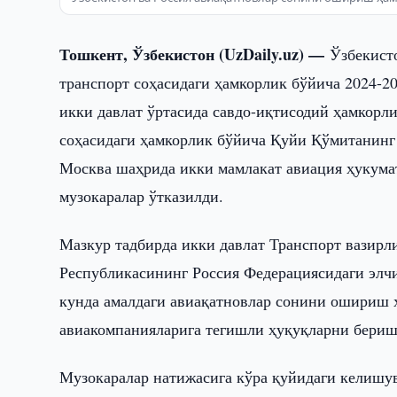
Тошкент, Ўзбекистон (UzDaily.uz) —
Ўзбекист
транспорт соҳасидаги ҳамкорлик бўйича 2024-2
икки давлат ўртасида савдо-иқтисодий ҳамкорл
соҳасидаги ҳамкорлик бўйича Қуйи Қўмитанинг
Москва шаҳрида икки мамлакат авиация ҳукума
музокаралар ўтказилди.
Мазкур тадбирда икки давлат Транспорт вазирл
Республикасининг Россия Федерациясидаги элчи
кунда амалдаги авиақатновлар сонини ошириш 
авиакомпанияларига тегишли ҳуқуқларни бериш
Музокаралар натижасига кўра қуйидаги келишу