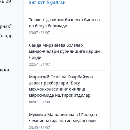
ик 29
ЭНГ КЎП ЎҚИЛГАН
Тошкентда кичик бизнесга бино ва
урчак”
ер бепул берилади
23:07 · 31/07
б, ҳар
Саида Мирзиёева болалар
майдончалари қурилишига қарши
чиқди
22:57 · 31/07
икки
Марказий Осиё ва Озарбайжон
давлат раҳбарлари “Боку”
меҳмонхонасининг очилиш
маросимида иштирок этдилар
00:01 · 01/08
Мухлиса Машарипова U17 жаҳон
чемпионатида олтин медал олди
23:45 · 31/07