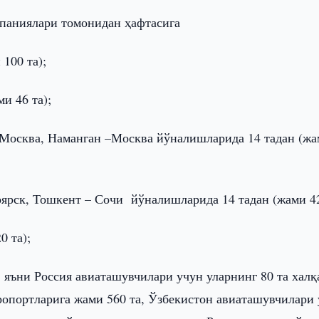
мпаниялари томонидан ҳафтасига
100 та);
и 46 та);
– Москва, Наманган –Москва йўналишларида 14 тадан (ж
оярск, Тошкент – Сочи йўналишларида 14 тадан (жами 42
0 та);
 яъни Россия авиаташувчилари учун уларнинг 80 та халқ
ропортларига жами 560 та, Ўзбекистон авиаташувчилари