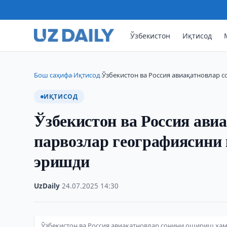
Ўзбекистон
Иқтисод
Бош саҳифа
Иқтисод
Ўзбекистон ва Россия авиақатновлар
›
›
ИҚТИСОД
Ўзбекистон ва Россия ав
парвозлар географиясини
эришди
UzDaily
·
24.07.2025
·
14:30
Ўзбекистон ва Россия авиақатновлар сонини ошириш ҳа