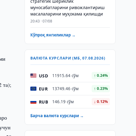
стратегик шериклик
муносабатларини ривожлантириш
масалаларини муҳокама қилишди
20:43 · 07/08
Кўпроқ янгиликлар →
ами
ВАЛЮТА КУРСЛАРИ (МБ, 07.08.2026)
USD
11915.64 сўм
↑ 0.24%
 та);
EUR
13749.46 сўм
↑ 0.23%
RUB
146.19 сўм
↓ 0.12%
Барча валюта курслари →
аро
 учун