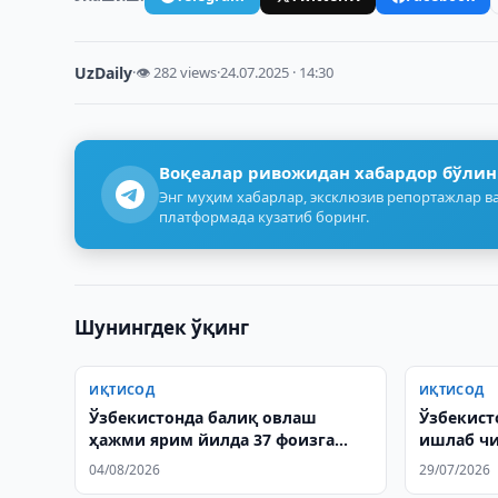
UzDaily
·
👁 282 views
·
24.07.2025 · 14:30
Воқеалар ривожидан хабардор бўлин
Энг муҳим хабарлар, эксклюзив репортажлар ва
платформада кузатиб боринг.
Шунингдек ўқинг
ИҚТИСОД
ИҚТИСОД
Ўзбекистонда балиқ овлаш
Ўзбекист
ҳажми ярим йилда 37 фоизга
ишлаб чи
ошди
04/08/2026
29/07/2026