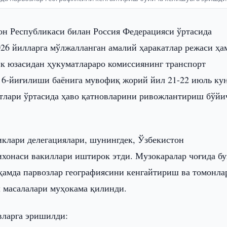
он Республикаси билан Россия Федерацияси ўртасида
026 йилларга мўлжалланган амалий ҳаракатлар режаси ҳа
ик юзасидан ҳукуматлараро комиссиянинг транспорт
 6-йиғилиши баёнига мувофиқ жорий йил 21-22 июль ку
тлари ўртасида ҳаво қатновларини ривожлантириш бўйи
иклари делегациялари, шунингдек, Ўзбекистон
хонаси вакиллари иштирок этди. Музокаралар чоғида бу
ҳамда парвозлар географиясини кенгайтириш ва томонла
 масалалари муҳокама қилинди.
вларга эришилди: