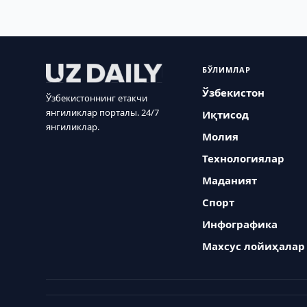
БЎЛИМЛАР
Ўзбекистон
Ўзбекистоннинг етакчи
янгиликлар порталы. 24/7
Иқтисод
янгиликлар.
Молия
Технологиялар
Маданият
Спорт
Инфографика
Махсус лойиҳалар