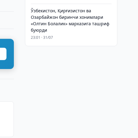
Ўзбекистон, Қирғизистон ва
Озарбайжон биринчи хонимлари
«Олтин Болалик» марказига ташриф
буюрди
23:01 · 31/07