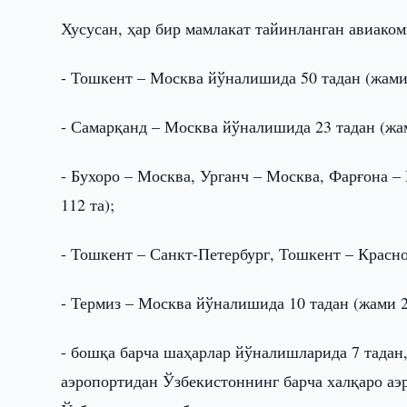
Хусусан, ҳар бир мамлакат тайинланган авиако
- Тошкент – Москва йўналишида 50 тадан (жами 
- Самарқанд – Москва йўналишида 23 тадан (жам
- Бухоро – Москва, Урганч – Москва, Фарғона 
112 та);
- Тошкент – Санкт-Петербург, Тошкент – Красн
- Термиз – Москва йўналишида 10 тадан (жами 2
- бошқа барча шаҳарлар йўналишларида 7 тадан,
аэропортидан Ўзбекистоннинг барча халқаро аэ