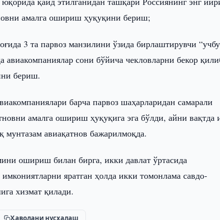
 юқорида қайд этилганидан ташқари Россиянинг энг йир
атновни амалга ошириш ҳуқуқини бериш;
оғида 3 та парвоз манзилини ўзида бирлаштирувчи “учб
 авиакомпаниялар сони бўйича чекловларни бекор қили
қини бериш.
авиакомпаниялари барча парвоз шаҳарларидан самарали
тновни амалга ошириш ҳуқуқига эга бўлди, айни вақтда 
иқ мунтазам авиақатнов бажарилмоқда.
ини ошириш билан бирга, икки давлат ўртасида
 имкониятларни яратган ҳолда икки томонлама савдо-
ига хизмат қилади.
Ҳаволани нусхалаш