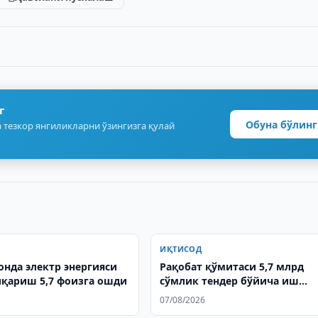
г
Обуна бўлинг
 тезкор янгиликларни ўзингизга қулай
ИҚТИСОД
онда электр энергияси
Рақобат қўмитаси 5,7 млрд
қариш 5,7 фоизга ошди
сўмлик тендер бўйича иш
қўзғатди
07/08/2026