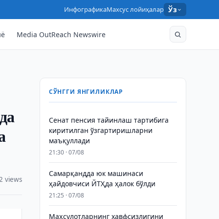
Инфографика
Махсус лойиҳалар
Ўз
нё
Media OutReach Newswire
СЎНГГИ ЯНГИЛИКЛАР
да
Сенат пенсия тайинлаш тартибига
а
киритилган ўзгартиришларни
маъқуллади
21:30 · 07/08
Самарқандда юк машинаси
2 views
ҳайдовчиси ЙТҲда ҳалок бўлди
21:25 · 07/08
Маҳсулотларнинг хавфсизлигини