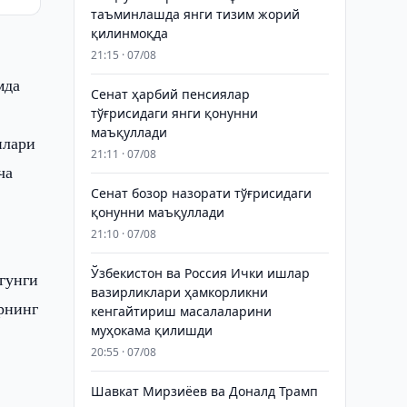
таъминлашда янги тизим жорий
қилинмоқда
21:15 · 07/08
мда
Сенат ҳарбий пенсиялар
тўғрисидаги янги қонунни
маъқуллади
нлари
21:11 · 07/08
ча
Сенат бозор назорати тўғрисидаги
қонунни маъқуллади
21:10 · 07/08
Ўзбекистон ва Россия Ички ишлар
гунги
вазирликлари ҳамкорликни
рнинг
кенгайтириш масалаларини
муҳокама қилишди
20:55 · 07/08
Шавкат Мирзиёев ва Доналд Трамп