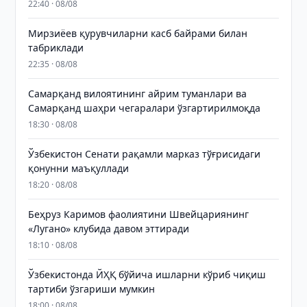
22:40 · 08/08
Мирзиёев қурувчиларни касб байрами билан
табриклади
22:35 · 08/08
Самарқанд вилоятининг айрим туманлари ва
Самарқанд шаҳри чегаралари ўзгартирилмоқда
18:30 · 08/08
Ўзбекистон Сенати рақамли марказ тўғрисидаги
қонунни маъқуллади
18:20 · 08/08
Беҳруз Каримов фаолиятини Швейцариянинг
«Лугано» клубида давом эттиради
18:10 · 08/08
Ўзбекистонда ЙҲҚ бўйича ишларни кўриб чиқиш
тартиби ўзгариши мумкин
18:00 · 08/08