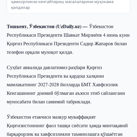
ҳамкорликни кенгайтириш масалаларини муҳокама
қилдилар
Тошкент, Ўзбекистон (UzDaily.uz) —
Ўзбекистон
Республикаси Президенти Шавкат Мирзиёев 4 июнь куни
Қирғиз Республикаси Президенти Садир Жапаров билан
телефон орқали мулоқот қилди.
Суҳбат аввалида давлатимиз раҳбари Қирғиз
Республикаси Президенти ва қардош халқини
мамлакатнинг 2027-2028 йилларда БМТ Хавфсизлик
Кенгашининг доимий бўлмаган аъзоси этиб сайлангани
муносабати билан самимий табриклади.
Ўзбекистон етакчиси мазкур муваффақият
Қирғизистоннинг фаол ташқи сиёсати ҳамда минтақавий
барқарорлик ва хавфсизликни таъминлашга қўшаётган