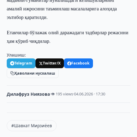
амалий ижросини таъминлаш масалаларига алоҳида
эътибор қаратилди.
Етакчилар бўлажак олий даражадаги тадбирлар режасини
ҳам кўриб чиқдилар.
Улашиш:
Telegram
Twitter/X
Facebook
Ҳаволани нусхалаш
Дилафруз Ниязова
·
👁 195 views
·
04.06.2026 · 17:30
#Шавкат Мирзиёев