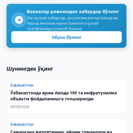
Воқеалар ривожидан хабардор бўлинг
Энг муҳим хабарлар, эксклюзив репортажлар ва
тезкор янгиликларни ўзингизга қулай
платформада кузатиб боринг.
Обуна бўлинг
Шунингдек ўқинг
ЎЗБЕКИСТОН
Ўзбекистонда ярим йилда 195 та инфратузилма
объекти фойдаланишга топширилди
05/08/2026
ЎЗБЕКИСТОН
Самарқанд вилоятининг айрим туманлари ва