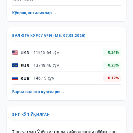
Кўпроқ янгиликлар →
ВАЛЮТА КУРСЛАРИ (МБ, 07.08.2026)
USD
11915.64 сўм
↑ 0.24%
EUR
13749.46 сўм
↑ 0.23%
RUB
146.19 сўм
↓ 0.12%
Барча валюта курслари →
ЭНГ КЎП ЎҚИЛГАН
7 августдан Ўзбекистонда ҳайвонларни рўйхатдан