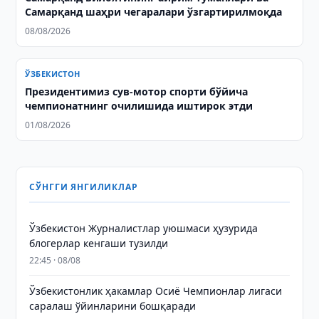
Самарқанд шаҳри чегаралари ўзгартирилмоқда
08/08/2026
ЎЗБЕКИСТОН
Президентимиз сув-мотор спорти бўйича
чемпионатнинг очилишида иштирок этди
01/08/2026
СЎНГГИ ЯНГИЛИКЛАР
Ўзбекистон Журналистлар уюшмаси ҳузурида
блогерлар кенгаши тузилди
22:45 · 08/08
Ўзбекистонлик ҳакамлар Осиё Чемпионлар лигаси
саралаш ўйинларини бошқаради