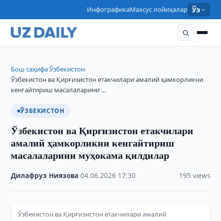
Инфографика
Махсус лойиҳалар
Ўз
Бош саҳифа
Ўзбекистон
›
›
Ўзбекистон ва Қирғизистон етакчилари амалий ҳамкорликни
кенгайтириш масалаларини …
ЎЗБЕКИСТОН
Ўзбекистон ва Қирғизистон етакчилари
амалий ҳамкорликни кенгайтириш
масалаларини муҳокама қилдилар
Дилафруз Ниязова
·
04.06.2026
·
17:30
·
195 views
Ўзбекистон ва Қирғизистон етакчилари амалий