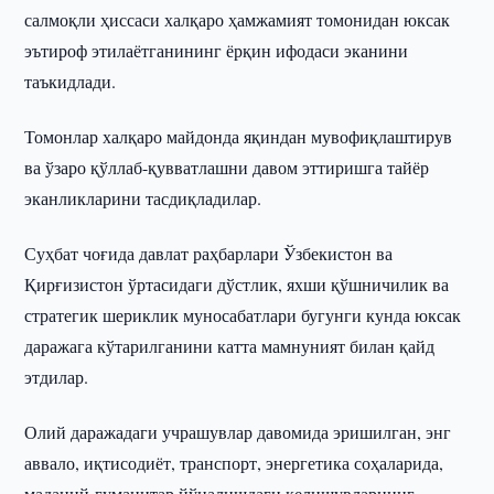
салмоқли ҳиссаси халқаро ҳамжамият томонидан юксак
эътироф этилаётганининг ёрқин ифодаси эканини
таъкидлади.
Томонлар халқаро майдонда яқиндан мувофиқлаштирув
ва ўзаро қўллаб-қувватлашни давом эттиришга тайёр
эканликларини тасдиқладилар.
Суҳбат чоғида давлат раҳбарлари Ўзбекистон ва
Қирғизистон ўртасидаги дўстлик, яхши қўшничилик ва
стратегик шериклик муносабатлари бугунги кунда юксак
даражага кўтарилганини катта мамнуният билан қайд
этдилар.
Олий даражадаги учрашувлар давомида эришилган, энг
аввало, иқтисодиёт, транспорт, энергетика соҳаларида,
маданий-гуманитар йўналишдаги келишувларнинг