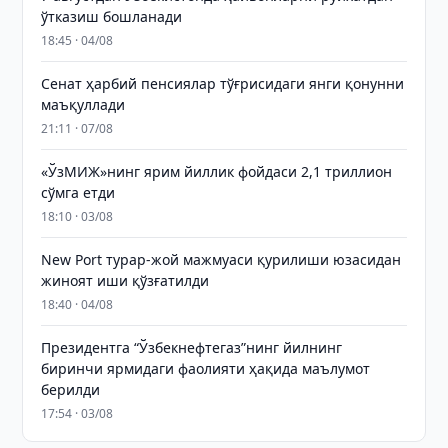
ўтказиш бошланади
18:45 · 04/08
Сенат ҳарбий пенсиялар тўғрисидаги янги қонунни
маъқуллади
21:11 · 07/08
«ЎзМИЖ»нинг ярим йиллик фойдаси 2,1 триллион
сўмга етди
18:10 · 03/08
New Port турар-жой мажмуаси қурилиши юзасидан
жиноят иши қўзғатилди
18:40 · 04/08
Президентга “Ўзбекнефтегаз”нинг йилнинг
биринчи ярмидаги фаолияти ҳақида маълумот
берилди
17:54 · 03/08