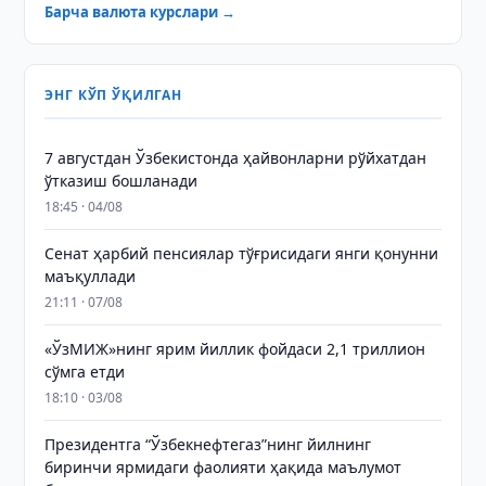
Барча валюта курслари →
ЭНГ КЎП ЎҚИЛГАН
7 августдан Ўзбекистонда ҳайвонларни рўйхатдан
ўтказиш бошланади
18:45 · 04/08
Сенат ҳарбий пенсиялар тўғрисидаги янги қонунни
маъқуллади
21:11 · 07/08
«ЎзМИЖ»нинг ярим йиллик фойдаси 2,1 триллион
сўмга етди
18:10 · 03/08
Президентга “Ўзбекнефтегаз”нинг йилнинг
биринчи ярмидаги фаолияти ҳақида маълумот