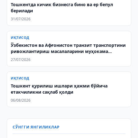
Тошкентда кичик бизнесга бино ва ер бепул
берилади
31/07/2026
ИҚТИСОД
Ўзбекистон ва Афғонистон транзит транспортини
ривожлантириш масалаларини муҳокама
қилишди
27/07/2026
ИҚТИСОД
Тошкент қурилиш ишлари ҳажми бўйича
етакчиликни сақлаб қолди
06/08/2026
СЎНГГИ ЯНГИЛИКЛАР