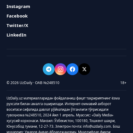
Instagram
Facebook
Twitter/X
LinkedIn
© 2026 UzDaily · ОАВ №248510
18+
UzDaily.uz материалларидан фойдаланиш фақат таҳририятнинг ёзма
рухсати билан амалга оширилади. Интернет-оммавий ахборот
воситаси сифатида давлат рўйхатидан ўтганлиги тўғрисидаги
гувоҳнома №248510, 2024 йил 1 апрель. Муассис: «Daily Media»
хусусий корхонаси. Манзил: Ўзбекистон, 100180, Тошкент шаҳри,
Юнусобод тумани, 12-27-73. Электрон почта: info@uzdaily.com. Бош
муҳаррир: Умаров Анвар Абрарджанович. Муаллифлар фикри