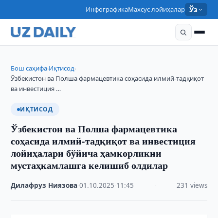
Инфографика
Махсус лойиҳалар
Ўз
Бош саҳифа
Иқтисод
›
›
Ўзбекистон ва Полша фармацевтика соҳасида илмий-тадқиқот
ва инвестиция …
ИҚТИСОД
Ўзбекистон ва Полша фармацевтика
соҳасида илмий-тадқиқот ва инвестиция
лойиҳалари бўйича ҳамкорликни
мустаҳкамлашга келишиб олдилар
Дилафруз Ниязова
·
01.10.2025
·
11:45
·
231 views