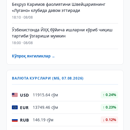
Беҳруз Каримов фаолиятини Швейцариянинг
«Лугано» клубида давом эттиради
18:10 · 08/08
Ўзбекистонда ЙҲҚ бўйича ишларни кўриб чиқиш
тартиби ўзгариши мумкин
18:00 · 08/08
Кўпроқ янгиликлар →
ВАЛЮТА КУРСЛАРИ (МБ, 07.08.2026)
USD
11915.64 сўм
↑ 0.24%
EUR
13749.46 сўм
↑ 0.23%
RUB
146.19 сўм
↓ 0.12%