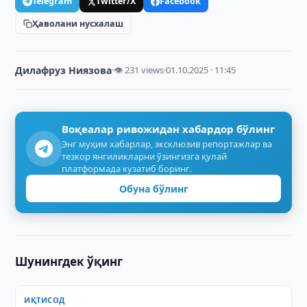
Telegram
Twitter/X
Facebook
Ҳаволани нусхалаш
Дилафруз Ниязова
·
👁 231 views
·
01.10.2025 · 11:45
Воқеалар ривожидан хабардор бўлинг
Энг муҳим хабарлар, эксклюзив репортажлар ва
тезкор янгиликларни ўзингизга қулай
платформада кузатиб боринг.
Обуна бўлинг
Шунингдек ўқинг
ИҚТИСОД