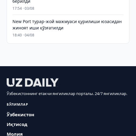
берилди
17:54 · 03/08
New Port турар-жой мажмуаси қурилиши юзасидан
жиноят иши қўзғатилди
18:40 · 04/08
Ўзбекистоннинг етакчи янгиликлар порталы. 24/7 янгиликлар.
БЎЛИМЛАР
Ўзбекистон
Иқтисод
Молия