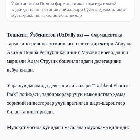
Ўзбекистон ва Полша фармацевтика соҳасида илмий-
тадқиқот ва инвестиция лойиҳалари бўйича ҳамкорликни
мустаҳкамлашга келишиб олдилар
Тошкент, Ўзбекистон (UzDaily.uz) —
Фармацевтика
тармоғини ривожлантириш агентлиги директори Абдулла
Азизов Полша Республикасининг Мазовия воеводалиги
маршали Адам Струзик бошчилигидаги делегацияни
қабул қилди.
Учрашув давомида делегация аъзолари “Tashkent Pharma
Park” лойиҳаси, тадбиркорлар учун имкониятлар ҳамда
хорижий инвесторлар учун яратилган шарт-шароитлар
билан таништирилди.
Мулоқот чоғида қуйидаги масалалар муҳокама қилинди: