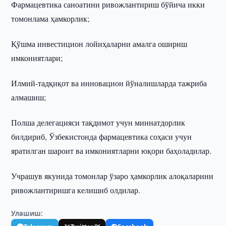
Фармацевтика саноатини ривожлантириш бўйича икки
томонлама ҳамкорлик;
Қўшма инвестицион лойиҳаларни амалга ошириш
имкониятлари;
Илмий-тадқиқот ва инновацион йўналишларда тажриба
алмашиш;
Полша делегацияси тақдимот учун миннатдорлик
билдириб, Ўзбекистонда фармацевтика соҳаси учун
яратилган шароит ва имкониятларни юқори баҳоладилар.
Учрашув якунида томонлар ўзаро ҳамкорлик алоқаларини
ривожлантиришга келишиб олдилар.
Улашиш: