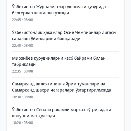
Ўзбекистон Журналистлар уюшмаси ҳузурида
блогерлар кенгаши тузилди
22:45 · 08/08
Ўзбекистонлик ҳакамлар Осиё Чемпионлар лигаси
саралаш ўйинларини бошқаради
22:40 · 08/08
Мирзиёев қурувчиларни касб байрами билан
табриклади
22:35 · 08/08
Самарқанд вилоятининг айрим туманлари ва
Самарқанд шаҳри чегаралари ўзгартирилмоқда
18:30 · 08/08
Ўзбекистон Сенати рақамли марказ тўғрисидаги
қонунни маъқуллади
18:20 · 08/08