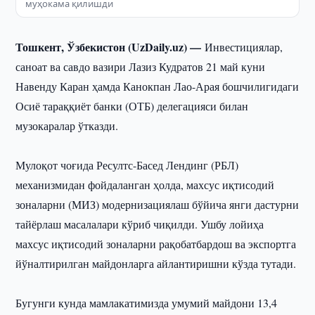
муҳокама қилишди
Тошкент, Ўзбекистон (UzDaily.uz) —
Инвестициялар,
саноат ва савдо вазири Лазиз Кудратов 21 май куни
Навенду Каран ҳамда Канокпан Лао-Арая бошчилигидаги
Осиё тараққиёт банки (ОТБ) делегацияси билан
музокаралар ўтказди.
Мулоқот чоғида Ресултс-Басед Лендинг (РБЛ)
механизмидан фойдаланган ҳолда, махсус иқтисодий
зоналарни (МИЗ) модернизациялаш бўйича янги дастурни
тайёрлаш масалалари кўриб чиқилди. Ушбу лойиҳа
махсус иқтисодий зоналарни рақобатбардош ва экспортга
йўналтирилган майдонларга айлантиришни кўзда тутади.
Бугунги кунда мамлакатимизда умумий майдони 13,4