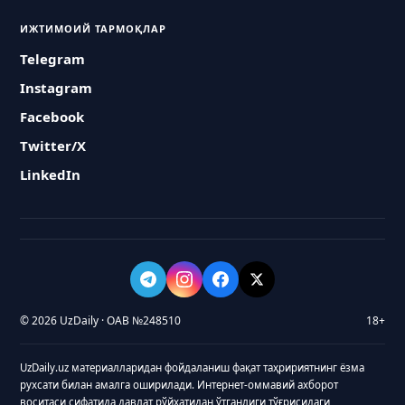
ИЖТИМОИЙ ТАРМОҚЛАР
Telegram
Instagram
Facebook
Twitter/X
LinkedIn
© 2026 UzDaily · ОАВ №248510
18+
UzDaily.uz материалларидан фойдаланиш фақат таҳририятнинг ёзма
рухсати билан амалга оширилади. Интернет-оммавий ахборот
воситаси сифатида давлат рўйхатидан ўтганлиги тўғрисидаги