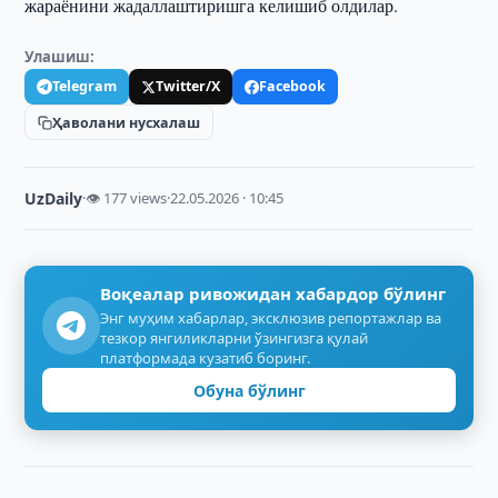
жараёнини жадаллаштиришга келишиб олдилар.
Улашиш:
Telegram
Twitter/X
Facebook
Ҳаволани нусхалаш
UzDaily
·
👁 177 views
·
22.05.2026 · 10:45
Воқеалар ривожидан хабардор бўлинг
Энг муҳим хабарлар, эксклюзив репортажлар ва
тезкор янгиликларни ўзингизга қулай
платформада кузатиб боринг.
Обуна бўлинг