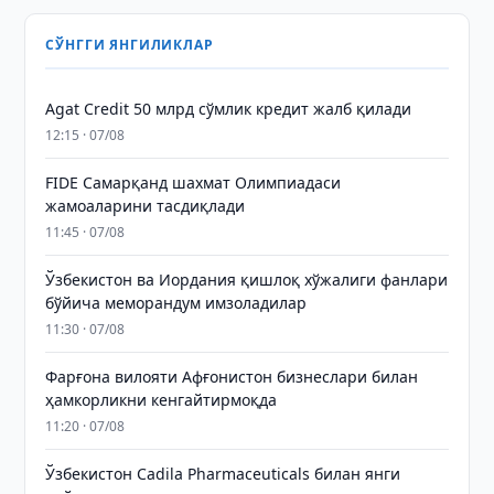
СЎНГГИ ЯНГИЛИКЛАР
Agat Credit 50 млрд сўмлик кредит жалб қилади
12:15 · 07/08
FIDE Самарқанд шахмат Олимпиадаси
жамоаларини тасдиқлади
11:45 · 07/08
Ўзбекистон ва Иордания қишлоқ хўжалиги фанлари
бўйича меморандум имзоладилар
11:30 · 07/08
Фарғона вилояти Афғонистон бизнеслари билан
ҳамкорликни кенгайтирмоқда
11:20 · 07/08
Ўзбекистон Cadila Pharmaceuticals билан янги