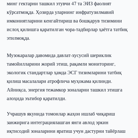
минг гектарни ташкил этувчи 47 та ЭИЗ фаолият
кўрсатмоқда. Ҳозирда уларнинг инфратузилмавий
имкониятларини кенгайтириш ва бошқарув тизимини
ислоҳ қилишга қаратилган чора-тадбирлар ҳаётга татбиқ
этилмоқда.
Музокаралар давомида давлат-хусусий шериклик
тамойилларини жорий этиш, рақамли мониторинг,
экологик стандартлар ҳамда ЭСГ тизимларини татбиқ
қилиш масалалари атрофлича муҳокама қилинди.
Айниқса, энергия тежамкор зоналарни ташкил этишга
алоҳида эътибор қаратилди.
Учрашув якунида томонлар жаҳон ишлаб чиқариш
занжирига интеграциялашган янги авлод эркин
иқтисодий зоналарини яратиш учун дастурни тайёрлаш