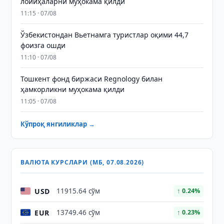
лойиҳаларни муҳокама қилди
11:15 · 07/08
Ўзбекистондан Вьетнамга туристлар оқими 44,7
фоизга ошди
11:10 · 07/08
Тошкент фонд биржаси Regnology билан
ҳамкорликни муҳокама қилди
11:05 · 07/08
Кўпроқ янгиликлар →
ВАЛЮТА КУРСЛАРИ (МБ, 07.08.2026)
USD
11915.64 сўм
↑ 0.24%
EUR
13749.46 сўм
↑ 0.23%