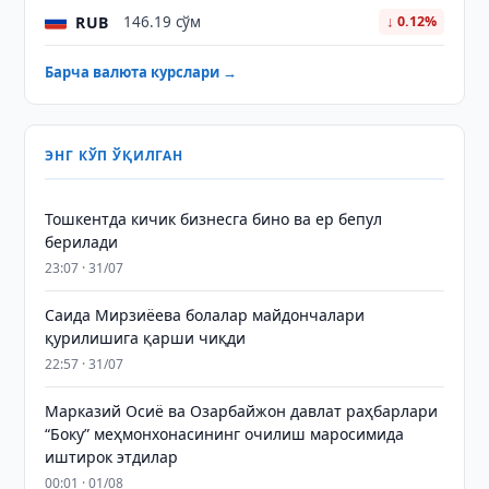
RUB
146.19 сўм
↓ 0.12%
Барча валюта курслари →
ЭНГ КЎП ЎҚИЛГАН
Тошкентда кичик бизнесга бино ва ер бепул
берилади
23:07 · 31/07
Саида Мирзиёева болалар майдончалари
қурилишига қарши чиқди
22:57 · 31/07
Марказий Осиё ва Озарбайжон давлат раҳбарлари
“Боку” меҳмонхонасининг очилиш маросимида
иштирок этдилар
00:01 · 01/08