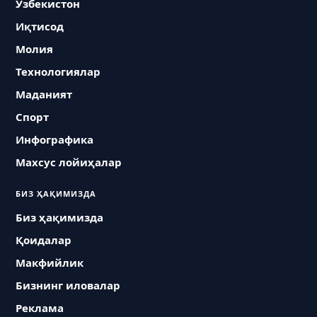
Ўзбекистон
Иқтисод
Молия
Технологиялар
Маданият
Спорт
Инфографика
Махсус лойиҳалар
БИЗ ҲАҚИМИЗДА
Биз ҳақимизда
Қоидалар
Макфийлик
Бизнинг иловалар
Реклама