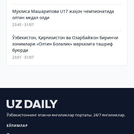
Мухлиса Машарипова U17 жаҳон чемпионатида
олтин медал олди
23:45 · 31/07
Ўзбекистон, Қирғизистон ва Озарбайжон биринчи
хонимлари «Олтин Болалик» марказига ташриф
буюрди
23:01 · 31/07
Ўзбекистоннинг етакчи янгиликлар порталы. 24/7 янгиликлар.
БЎЛИМЛАР