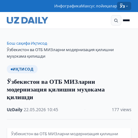
Инфографика
Махсус лойиҳалар
Ўз
Бош саҳифа
Иқтисод
›
›
Ўзбекистон ва ОТБ МИЗларни модернизация қилишни
муҳокама қилишди
ИҚТИСОД
Ўзбекистон ва ОТБ МИЗларни
модернизация қилишни муҳокама
қилишди
UzDaily
·
22.05.2026
·
10:45
·
177 views
Ўзбекистон ва ОТБ МИЗларни модернизация қилишни