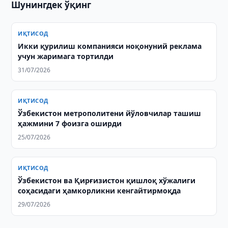
Шунингдек ўқинг
ИҚТИСОД
Икки қурилиш компанияси ноқонуний реклама
учун жаримага тортилди
31/07/2026
ИҚТИСОД
Ўзбекистон метрополитени йўловчилар ташиш
ҳажмини 7 фоизга оширди
25/07/2026
ИҚТИСОД
Ўзбекистон ва Қирғизистон қишлоқ хўжалиги
соҳасидаги ҳамкорликни кенгайтирмоқда
29/07/2026