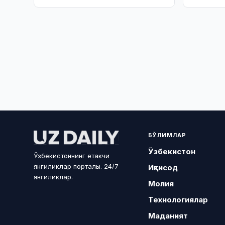
БЎЛИМЛАР
Ўзбекистон
Ўзбекистоннинг етакчи
янгиликлар порталы. 24/7
Иқтисод
янгиликлар.
Молия
Технологиялар
Маданият