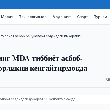
Молия
Технологиялар
Маданият
Спорт
Туризм
 тиббиёт асбоб-ускуналари соҳасидаги ҳамкорликни …
инг MDA тиббиёт асбоб-
мкорликни кенгайтирмоқда
·
24
алари соҳасидаги ҳамкорликни кенгайтирмоқда