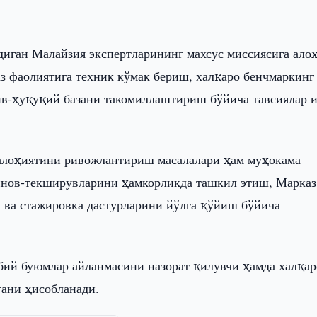
диган Малайзия экспертларининг махсус миссиясига ало
з фаолиятига техник кўмак бериш, халқаро бенчмаркинг
ив-ҳуқуқий базани такомиллаштириш бўйича тавсиялар 
салоҳиятини ривожлантириш масалалари ҳам муҳокама
инов-текширувларини ҳамкорликда ташкил этиш, Марказ
 ва стажировка дастурларини йўлга қўйиш бўйича
ббий буюмлар айланмасини назорат қилувчи ҳамда халқар
гани ҳисобланади.