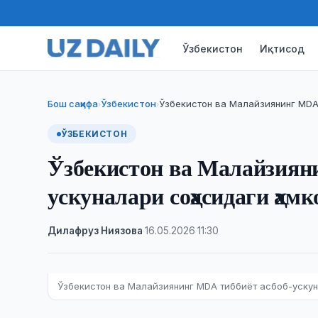
Ўзбекистон
Иқтисод
Бош саҳифа
Ўзбекистон
Ўзбекистон ва Малайзиянинг MDA
›
›
ЎЗБЕКИСТОН
Ўзбекистон ва Малайзиян
ускуналари соҳасидаги ҳа
Дилафруз Ниязова
·
16.05.2026
·
11:30
Ўзбекистон ва Малайзиянинг MDA тиббиёт асбоб-ускун