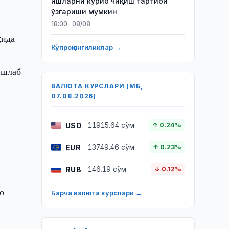
ишларни кўриб чиқиш тартиби
ўзгариши мумкин
18:00 · 08/08
ҳида
Кўпроқ янгиликлар →
ишлаб
ВАЛЮТА КУРСЛАРИ (МБ,
07.08.2026)
USD
11915.64 сўм
↑ 0.24%
EUR
13749.46 сўм
↑ 0.23%
RUB
146.19 сўм
↓ 0.12%
о
Барча валюта курслари →