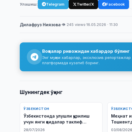
Улашиш:
Telegram
Twitter/X
Facebook
Дилафруз Ниязова
·
👁 245 views
·
16.05.2026 · 11:30
Воқеалар ривожидан хабардор бўлинг
Энг муҳим хабарлар, эксклюзив репортажлар 
платформада кузатиб боринг.
Шунингдек ўқинг
ЎЗБЕКИСТОН
ЎЗБЕКИСТ
Ўзбекистонда улушли қурилиш
Меҳнат и
учун янги қоидалар таклиф
Тошкентд
қилинди
ҳодисани
28/07/2026
03/08/202