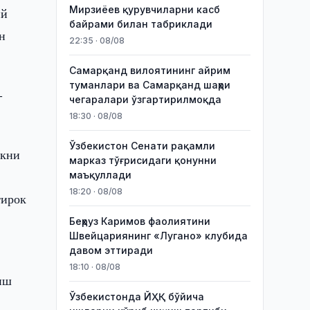
Мирзиёев қурувчиларни касб
ий
байрами билан табриклади
н
22:35 · 08/08
Самарқанд вилоятининг айрим
туманлари ва Самарқанд шаҳри
-
чегаралари ўзгартирилмоқда
18:30 · 08/08
Ўзбекистон Сенати рақамли
икни
марказ тўғрисидаги қонунни
маъқуллади
18:20 · 08/08
тирок
Беҳруз Каримов фаолиятини
Швейцариянинг «Лугано» клубида
давом эттиради
18:10 · 08/08
иш
Ўзбекистонда ЙҲҚ бўйича