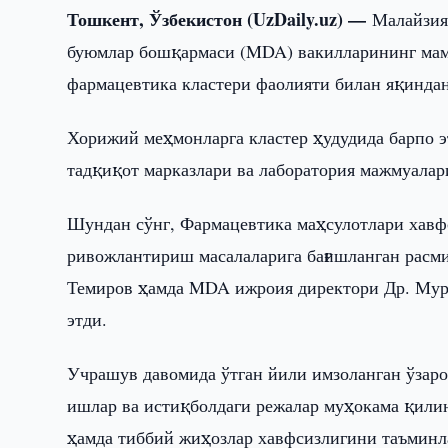
Тошкент, Ўзбекистон (UzDaily.uz) —
Малайзия
буюмлар бошқармаси (MDA) вакилларининг мамл
фармацевтика кластери фаолияти билан яқинд
Хорижий меҳмонларга кластер ҳудудида барпо 
тадқиқот марказлари ва лаборатория мажмуалар
Шундан сўнг, Фармацевтика маҳсулотлари хавф
ривожлантириш масалаларига бағишланган расм
Темиров ҳамда MDA ижроия директори Др. Мур
этди.
Учрашув давомида ўтган йили имзоланган ўзар
ишлар ва истиқболдаги режалар муҳокама қили
ҳамда тиббий жиҳозлар хавфсизлигини таъминл