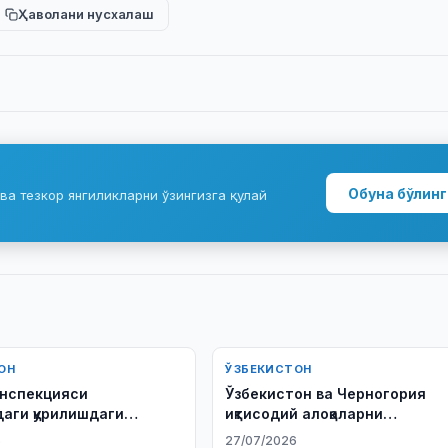
Ҳаволани нусхалаш
Обуна бўлинг
ва тезкор янгиликларни ўзингизга қулай
ОН
ЎЗБЕКИСТОН
нспекцияси
Ўзбекистон ва Черногория
аги қурилишдаги
иқтисодий алоқаларни
 текширмоқда
ривожлантириш масалалари
6
27/07/2026