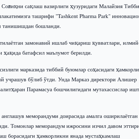
 Соғлиқни сақлаш вазирлиги ҳузуридаги Малайзия Тибб
акатимизга ташрифи "Tashkent Pharma Park" инновацио
ан танишишдан бошланди.
этилаётган замонавий ишлаб чиқариш қувватлари, илмий
и ҳақида батафсил маълумот берилди.
сизлиги марказида тиббий буюмлар соҳасидаги ҳамкорл
ий учрашув бўлиб ўтди. Унда Марказ директори Алишер
алитҳаран Парамасуа бошчилигидаги мутахассислар иш
о англашув меморандуми доирасида амалга оширилаётган
нди. Томонлар меморандум ижросини изчил давом эттир
аш борасидаги ҳамкорликни янада мустаҳкамлаш