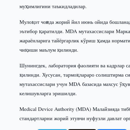
муҳимлигини таъкидладилар.
Мулоқот чоғида жорий йил июнь ойида бошлана
эътибор қаратилди. MDA мутахассислари Марка
жараёнларига тайёргарлик кўриш ҳамда нормат
чиқиши маълум қилинди.
Шунингдек, лаборатория фаолияти ва кадрлар 
қилинди. Хусусан, тармоқлараро солиштирма с
мутахассислари учун MDA базасида махсус ўқув
келишувларга эришилди.
Medical Device Authority (MDA) Малайзияда ти
стандартларни жорий этувчи нуфузли давлат ор