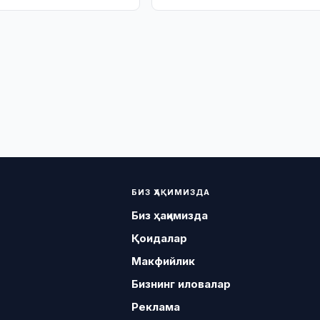
муҳокама қилишди
БИЗ ҲАҚИМИЗДА
Биз ҳақимизда
Қоидалар
Макфийлик
Бизнинг иловалар
Реклама