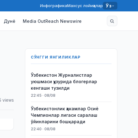
Инфографика
Махсус лойиҳалар
Ўз
Дунё
Media OutReach Newswire
СЎНГГИ ЯНГИЛИКЛАР
Ўзбекистон Журналистлар
уюшмаси ҳузурида блогерлар
кенгаши тузилди
22:45 · 08/08
5 views
Ўзбекистонлик ҳакамлар Осиё
Чемпионлар лигаси саралаш
ўйинларини бошқаради
22:40 · 08/08