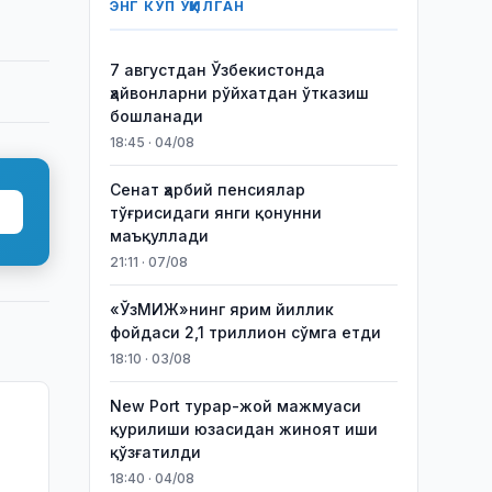
ЭНГ КЎП ЎҚИЛГАН
7 августдан Ўзбекистонда
ҳайвонларни рўйхатдан ўтказиш
бошланади
18:45 · 04/08
Сенат ҳарбий пенсиялар
тўғрисидаги янги қонунни
маъқуллади
21:11 · 07/08
«ЎзМИЖ»нинг ярим йиллик
фойдаси 2,1 триллион сўмга етди
18:10 · 03/08
New Port турар-жой мажмуаси
қурилиши юзасидан жиноят иши
қўзғатилди
ни
18:40 · 04/08