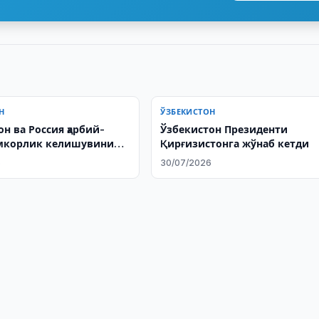
Н
ЎЗБЕКИСТОН
н ва Россия ҳарбий-
Ўзбекистон Президенти
амкорлик келишувини
Қирғизистонга жўнаб кетди
ади
6
30/07/2026