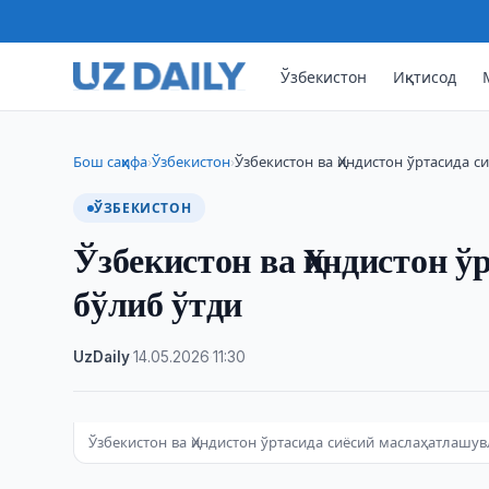
Ўзбекистон
Иқтисод
Бош саҳифа
Ўзбекистон
Ўзбекистон ва Ҳиндистон ўртасида 
›
›
ЎЗБЕКИСТОН
Ўзбекистон ва Ҳиндистон 
бўлиб ўтди
UzDaily
·
14.05.2026
·
11:30
Ўзбекистон ва Ҳиндистон ўртасида сиёсий маслаҳатлашу