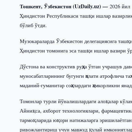
Тошкент, Ўзбекистон (UzDaily.uz) —
2026 йил 
Ҳиндистон Республикаси ташқи ишлар вазирликл
бўлиб ўтди.
Музокараларда Ўзбекистон делегациясига ташқ
Ҳиндистон томонига эса ташқи ишлар вазири 
Дўстона ва конструктив руҳда ўтган учрашув да
муносабатларининг бугунги ҳолати атрофлича та
маданий-гуманитар соҳалардаги ҳамкорликни яна
Томонлар турли йўналишлардаги алоқалар кўлам
Айниқса, ахборот технологиялари, фармацевтика
тармоқларида юқори натижаларга эришилаётгани
ривожлантириш учун мавжуд қулай имкониятлар 