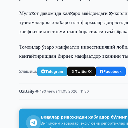
Мулоқот давомида халқаро майдондаги ҳамкорлик
тузилмалар ва халқаро платформалар доирасида
хавфсизликни таъминлаш борасидаги саъй-ҳара
Томонлар ўзаро манфаатли инвестициявий лойи
кенгайтиришдан бирдек манфаатдор эканини та
Улашиш:
Telegram
Twitter/X
Facebook
UzDaily
·
👁 193 views
·
14.05.2026 · 11:30
Воқеалар ривожидан хабардор бўлинг
Энг муҳим хабарлар, эксклюзив репортажлар в