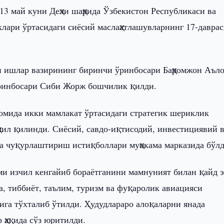
13 май куни Деҳли шаҳрида Ўзбекистон Республикаси ва
ари ўртасидаги сиёсий маслаҳатлашувларнинг 17-давра
и ишлар вазирининг биринчи ўринбосари Баҳромжон Аъло
ўринбосари Сиби Жорж бошчилик қилди.
вомида икки мамлакат ўртасидаги стратегик шериклик
ҳлил қилинди. Сиёсий, савдо-иқтисодий, инвестициявий 
да чуқурлаштириш истиқболлари муҳокама марказида бўлд
и изчил кенгайиб бораётганини мамнуният билан қайд э
, тиббиёт, таълим, туризм ва фуқаролик авиацияси
га тўхталиб ўтилди. Ҳудудлараро алоқаларни янада
ҳақида сўз юритилди.