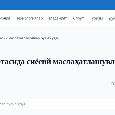
Молия
Технологиялар
Маданият
Спорт
Туризм
Ду
сиёсий маслаҳатлашувлар бўлиб ўтди
ўртасида сиёсий маслаҳатлашув
·
19
влар бўлиб ўтди