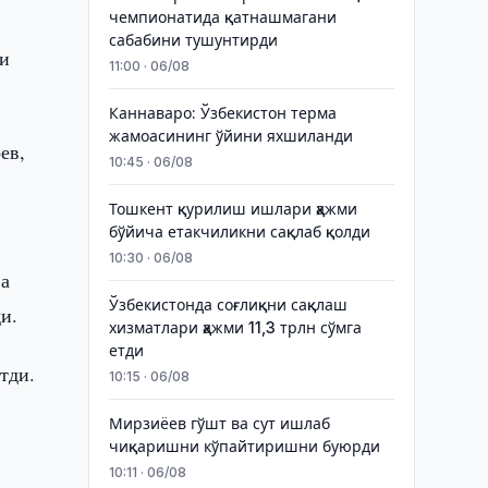
чемпионатида қатнашмагани
сабабини тушунтирди
си
11:00 · 06/08
Каннаваро: Ўзбекистон терма
жамоасининг ўйини яхшиланди
ев,
10:45 · 06/08
Тошкент қурилиш ишлари ҳажми
бўйича етакчиликни сақлаб қолди
10:30 · 06/08
ва
Ўзбекистонда соғлиқни сақлаш
и.
хизматлари ҳажми 11,3 трлн сўмга
етди
тди.
10:15 · 06/08
Мирзиёев гўшт ва сут ишлаб
чиқаришни кўпайтиришни буюрди
10:11 · 06/08