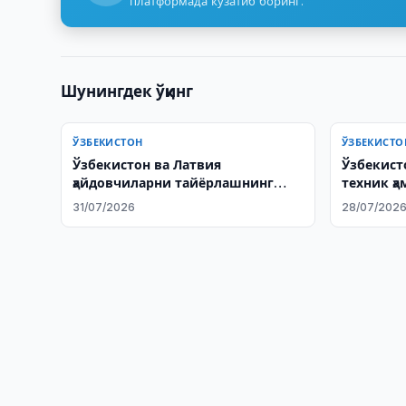
платформада кузатиб боринг.
Шунингдек ўқинг
ЎЗБЕКИСТОН
ЎЗБЕКИСТО
Ўзбекистон ва Латвия
Ўзбекисто
ҳайдовчиларни тайёрлашнинг
техник ҳ
янги тизимини тайёрламоқда
ўзгартир
31/07/2026
28/07/202