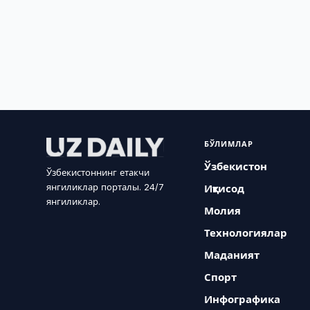
БЎЛИМЛАР
Ўзбекистон
Ўзбекистоннинг етакчи
янгиликлар порталы. 24/7
Иқтисод
янгиликлар.
Молия
Технологиялар
Маданият
Спорт
Инфографика