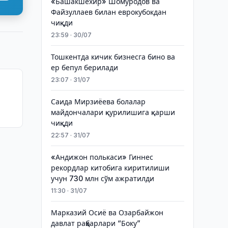
«Башакшехир» Шомуродов ва
Файзуллаев билан еврокубокдан
чиқди
23:59 · 30/07
Тошкентда кичик бизнесга бино ва
ер бепул берилади
23:07 · 31/07
Саида Мирзиёева болалар
майдончалари қурилишига қарши
чиқди
22:57 · 31/07
«Андижон полькаси» Гиннес
рекордлар китобига киритилиши
учун 730 млн сўм ажратилди
11:30 · 31/07
Марказий Осиё ва Озарбайжон
давлат раҳбарлари “Боку”