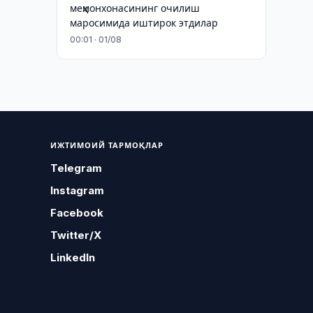
меҳмонхонасининг очилиш
маросимида иштирок этдилар
00:01 · 01/08
ИЖТИМОИЙ ТАРМОҚЛАР
Telegram
Instagram
Facebook
Twitter/X
LinkedIn