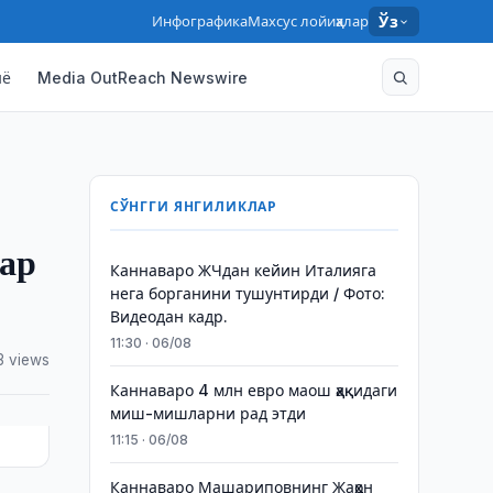
Инфографика
Махсус лойиҳалар
Ўз
нё
Media OutReach Newswire
СЎНГГИ ЯНГИЛИКЛАР
лар
Каннаваро ЖЧдан кейин Италияга
нега борганини тушунтирди / Фото:
Видеодан кадр.
11:30 · 06/08
3 views
Каннаваро 4 млн евро маош ҳақидаги
миш-мишларни рад этди
11:15 · 06/08
Каннаваро Машариповнинг Жаҳон