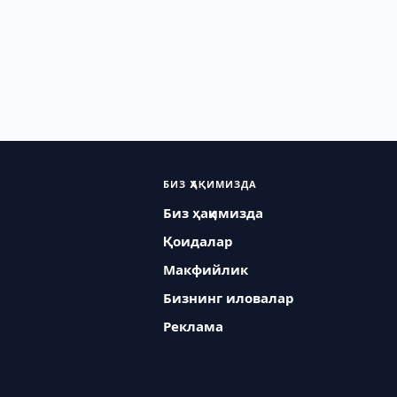
БИЗ ҲАҚИМИЗДА
Биз ҳақимизда
Қоидалар
Макфийлик
Бизнинг иловалар
Реклама