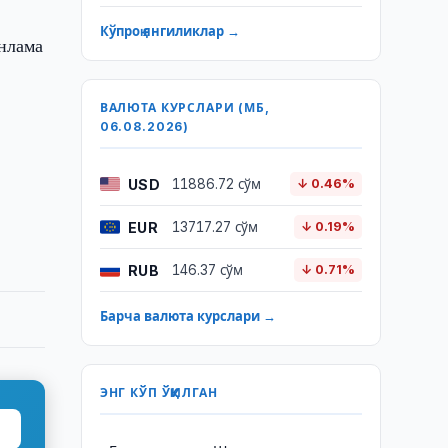
Кўпроқ янгиликлар →
онлама
ВАЛЮТА КУРСЛАРИ (МБ,
06.08.2026)
USD
11886.72 сўм
↓ 0.46%
EUR
13717.27 сўм
↓ 0.19%
RUB
146.37 сўм
↓ 0.71%
Барча валюта курслари →
ЭНГ КЎП ЎҚИЛГАН