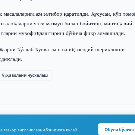
 масалаларига ҳам эътибор қаратилди. Хусусан, кўп том
ги алоқаларни янги мазмун билан бойитиш, минтақавий
катларни мувофиқлаштириш бўйича фикр алмашилди.
ҳаларни қўллаб-қувватлаш ва иқтисодий шерикликни
сдиқлади.
Ҳаволани нусхалаш
Обуна бўлинг
а тезкор янгиликларни ўзингизга қулай