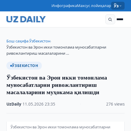
Инфографика
Махсус лойиҳалар
Ўз
Бош саҳифа
Ўзбекистон
›
›
Ўзбекистон ва Эрон икки томонлама муносабатларни
ривожлантириш масалаларини …
ЎЗБЕКИСТОН
Ўзбекистон ва Эрон икки томонлама
муносабатларни ривожлантириш
масалаларини муҳокама қилишди
UzDaily
·
11.05.2026
·
23:35
·
276 views
Ўзбекистон ва Эрон икки томонлама муносабатларни