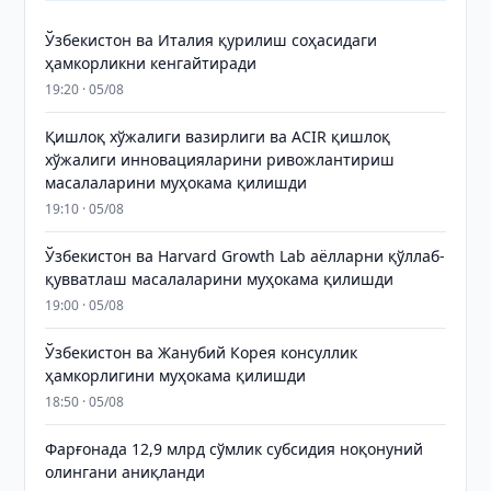
Ўзбекистон ва Италия қурилиш соҳасидаги
ҳамкорликни кенгайтиради
19:20 · 05/08
Қишлоқ хўжалиги вазирлиги ва ACIR қишлоқ
хўжалиги инновацияларини ривожлантириш
масалаларини муҳокама қилишди
19:10 · 05/08
Ўзбекистон ва Harvard Growth Lab аёлларни қўллаб-
қувватлаш масалаларини муҳокама қилишди
19:00 · 05/08
Ўзбекистон ва Жанубий Корея консуллик
ҳамкорлигини муҳокама қилишди
18:50 · 05/08
Фарғонада 12,9 млрд сўмлик субсидия ноқонуний
олингани аниқланди