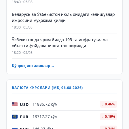
18:40 · 05/08
Беларусь ва Ўзбекистон июль ойидаги келишувлар
ижросини муҳокама қилди
18:30 · 05/08
Ўзбекистонда ярим йилда 195 та инфратузилма
объекти фойдаланишга топширилди
18:20 · 05/08
Кўпроқ янгиликлар →
ВАЛЮТА КУРСЛАРИ (МБ, 06.08.2026)
USD
11886.72 сўм
↓ 0.46%
EUR
13717.27 сўм
↓ 0.19%
↓ 0.71%