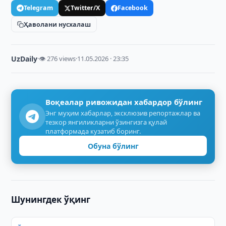
Telegram
Twitter/X
Facebook
Ҳаволани нусхалаш
UzDaily
·
👁 276 views
·
11.05.2026 · 23:35
Воқеалар ривожидан хабардор бўлинг
Энг муҳим хабарлар, эксклюзив репортажлар ва
тезкор янгиликларни ўзингизга қулай
платформада кузатиб боринг.
Обуна бўлинг
Шунингдек ўқинг