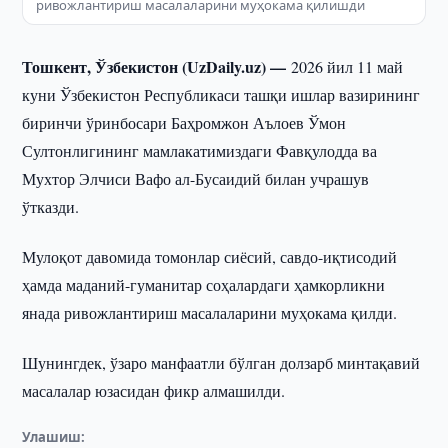
ривожлантириш масалаларини муҳокама қилишди
Тошкент, Ўзбекистон (UzDaily.uz) —
2026 йил 11 май
куни Ўзбекистон Республикаси ташқи ишлар вазирининг
биринчи ўринбосари Баҳромжон Аълоев Ўмон
Султонлигининг мамлакатимиздаги Фавқулодда ва
Мухтор Элчиси Вафо ал-Бусаидий билан учрашув
ўтказди.
Мулоқот давомида томонлар сиёсий, савдо-иқтисодий
ҳамда маданий-гуманитар соҳалардаги ҳамкорликни
янада ривожлантириш масалаларини муҳокама қилди.
Шунингдек, ўзаро манфаатли бўлган долзарб минтақавий
масалалар юзасидан фикр алмашилди.
Улашиш: