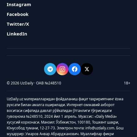
Instagram
Facebook
Twitter/X
LinkedIn
© 2026 UzDaily · ОАВ №248510
18+
UzDaily.uz материалларидан фойдаланиш фақат таҳририятнинг ёзма
рухсати билан амалга оширилади. Интернет-оммавий ахборот
воситаси сифатида давлат рўйхатидан ўтганлиги тўғрисидаги
гувоҳнома №248510, 2024 йил 1 апрель. Муассис: «Daily Media»
хусусий корхонаси. Манзил: Ўзбекистон, 100180, Тошкент шаҳри,
Юнусобод тумани, 12-27-73. Электрон почта: info@uzdaily.com. Бош
муҳаррир: Умаров Анвар Абрарджанович. Муаллифлар фикри