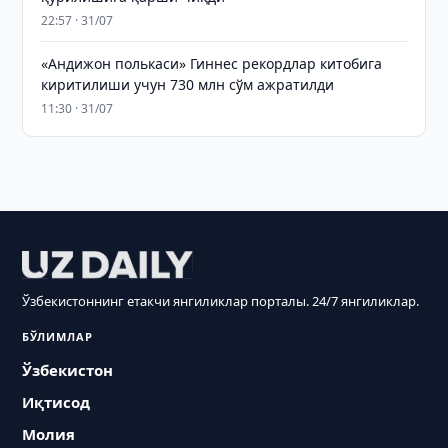
22:57 · 31/07
«Андижон полькаси» Гиннес рекордлар китобига
киритилиши учун 730 млн сўм ажратилди
11:30 · 31/07
Ўзбекистоннинг етакчи янгиликлар порталы. 24/7 янгиликлар.
БЎЛИМЛАР
Ўзбекистон
Иқтисод
Молия