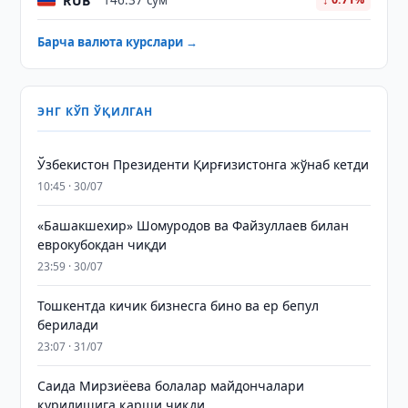
RUB
146.37 сўм
Барча валюта курслари →
ЭНГ КЎП ЎҚИЛГАН
Ўзбекистон Президенти Қирғизистонга жўнаб кетди
10:45 · 30/07
«Башакшехир» Шомуродов ва Файзуллаев билан
еврокубокдан чиқди
23:59 · 30/07
Тошкентда кичик бизнесга бино ва ер бепул
берилади
23:07 · 31/07
Саида Мирзиёева болалар майдончалари
қурилишига қарши чиқди