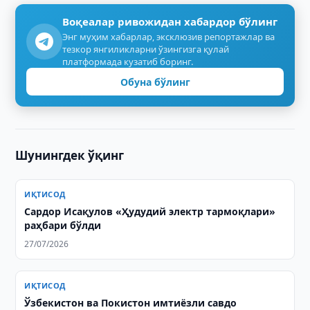
Воқеалар ривожидан хабардор бўлинг
Энг муҳим хабарлар, эксклюзив репортажлар ва
тезкор янгиликларни ўзингизга қулай
платформада кузатиб боринг.
Обуна бўлинг
Шунингдек ўқинг
ИҚТИСОД
Сардор Исақулов «Ҳудудий электр тармоқлари»
раҳбари бўлди
27/07/2026
ИҚТИСОД
Ўзбекистон ва Покистон имтиёзли савдо