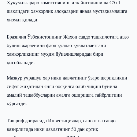
Ҳукуматлараро комиссиянинг илк йиғилиши ва С5+1
шаклидаги ҳамкорлик алоқаларни янада мустаҳкамлашга
хизмат қилади.
Бразилия Ўзбекистоннинг Жаҳон савдо ташкилотига аъзо
бўлиш жараёнини фаол қўллаб-қувватлаётгани
ҳамкорликнинг муҳим йўналишларидан бири
ҳисобланади.
Мазкур учрашув ҳар икки давлатнинг ўзаро шерикликни
сифат жиҳатидан янги босқичга олиб чиқиш бўйича
амалий ташаббусларни амалга оширишга тайёрлигини
кўрсатди.
Ташриф доирасида Инвестициялар, саноат ва савдо
вазирлигида икки давлатнинг 50 дан ортиқ