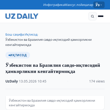
Инфографика
Махсус лойиҳалар
Ўз
Бош саҳифа
Иқтисод
›
›
Ўзбекистон ва Бразилия савдо-иқтисодий ҳамкорликни
кенгайтирмоқда
ИҚТИСОД
Ўзбекистон ва Бразилия савдо-иқтисодий
ҳамкорликни кенгайтирмоқда
UzDaily
·
13.05.2026
·
10:45
·
174 views
Ўзбекистон ва Бразилия савдо-иқтисодий ҳамкорликни
кенгайтирмоқда