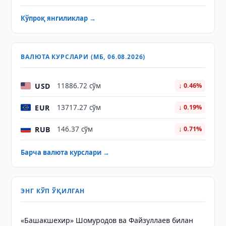
Кўпроқ янгиликлар →
ВАЛЮТА КУРСЛАРИ (МБ, 06.08.2026)
USD
11886.72 сўм
↓ 0.46%
EUR
13717.27 сўм
↓ 0.19%
RUB
146.37 сўм
↓ 0.71%
Барча валюта курслари →
ЭНГ КЎП ЎҚИЛГАН
«Башакшехир» Шомуродов ва Файзуллаев билан