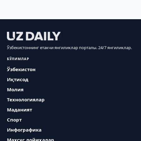
Ўзбекистоннинг етакчи янгиликлар порталы. 24/7 янгиликлар.
БЎЛИМЛАР
Ўзбекистон
Иқтисод
Молия
Технологиялар
Маданият
Спорт
Инфографика
Махсус лойиҳалар