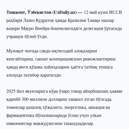
Тошкент, Ўзбекистон (UzDaily.uz) —
12 май куни ИССВ
раҳбари Лазиз Кудратов ҳамда Бразилия Ташқи ишлар
вазири Мауро Виейра бошчилигидаги делегация ўртасида
учрашув бўлиб ўтди.
Мулоқот чоғида савдо-иқтисодий алоқаларни
кенгайтириш, саноат кооперациясини ривожлантириш
ҳамда янги қўшма лойиҳаларни ҳаётга татбиқ этишга
алоҳида эътибор қаратилди.
2025 йил якунларига кўра ўзаро товар айирбошлаш ҳажми
қарийб 300 миллион долларни ташкил этган бўлсада,
томонлар қишлоқ хўжалиги, энергетика, авиация ва
фармацевтика йўналишларида ўсиш учун улкан
имкониятлар мавжудлигини таъкидладилар.