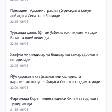
Президент Администрация тўғрисидаги қонун
лойиҳаси Сенатга юборилди
22:15 · 06/08
Туркияда ҳалок бўлган ўзбекистонликнинг жасади
Ватанга олиб келинди
22:10 · 06/08
Хавфли чиқиндиларни бошқариш самарадорлиги
оширилади
22:05 · 06/08
Йўл ҳаракати хавфсизлигини оширишга
қаратилган қонун лойиҳаси Сенатга тақдим этилди
22:00 · 06/08
Фарғонада Корея инвестицияси билан завод ишга
туширилади
21:55 · 06/08