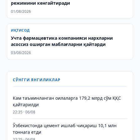
режимини кенгайтиради
01/08/2026
ИҚТИСОД
Учта фармацевтика компанияси нархларни
асоссиз оширган маблағларни қайтарди
03/08/2026
СЎНГГИ ЯНГИЛИКЛАР
Кам таъминланган оилаларга 179,2 млрд сўм ҚҚС
қайтарилди
22:35 · 06/08
Ўзбекистонда цемент ишлаб чиқариш 10,1 млн
тоннага етди
22:25 · 06/08