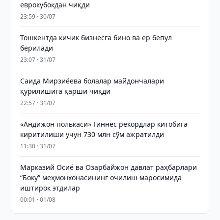
еврокубокдан чиқди
23:59 · 30/07
Тошкентда кичик бизнесга бино ва ер бепул
берилади
23:07 · 31/07
Саида Мирзиёева болалар майдончалари
қурилишига қарши чиқди
22:57 · 31/07
«Андижон полькаси» Гиннес рекордлар китобига
киритилиши учун 730 млн сўм ажратилди
11:30 · 31/07
Марказий Осиё ва Озарбайжон давлат раҳбарлари
“Боку” меҳмонхонасининг очилиш маросимида
иштирок этдилар
00:01 · 01/08