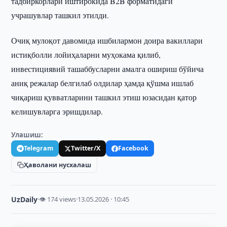
тадбиркорлари иштирокида B2B форматидаги
учрашувлар ташкил этилди.
Очиқ мулоқот давомида ишбилармон доира вакиллари
истиқболли лойиҳаларни муҳокама қилиб,
инвестициявий ташаббусларни амалга ошириш бўйича
аниқ режалар белгилаб олдилар ҳамда қўшма ишлаб
чиқариш қувватларини ташкил этиш юзасидан қатор
келишувларга эришдилар.
Улашиш:
Telegram
Twitter/X
Facebook
Ҳаволани нусхалаш
UzDaily
·
👁 174 views
·
13.05.2026 · 10:45