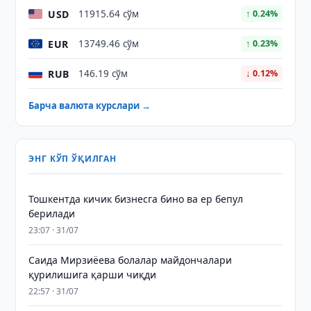
USD
11915.64 сўм
↑ 0.24%
EUR
13749.46 сўм
↑ 0.23%
RUB
146.19 сўм
↓ 0.12%
Барча валюта курслари →
ЭНГ КЎП ЎҚИЛГАН
Тошкентда кичик бизнесга бино ва ер бепул
берилади
23:07 · 31/07
Саида Мирзиёева болалар майдончалари
қурилишига қарши чиқди
22:57 · 31/07