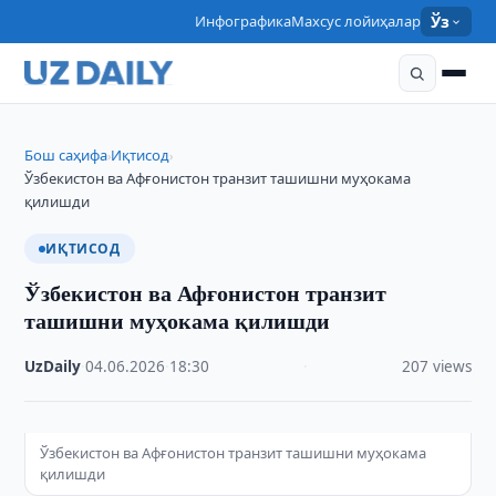
Инфографика
Махсус лойиҳалар
Ўз
Бош саҳифа
Иқтисод
›
›
Ўзбекистон ва Афғонистон транзит ташишни муҳокама
қилишди
ИҚТИСОД
Ўзбекистон ва Афғонистон транзит
ташишни муҳокама қилишди
UzDaily
·
04.06.2026
·
18:30
·
207 views
Ўзбекистон ва Афғонистон транзит ташишни муҳокама
қилишди