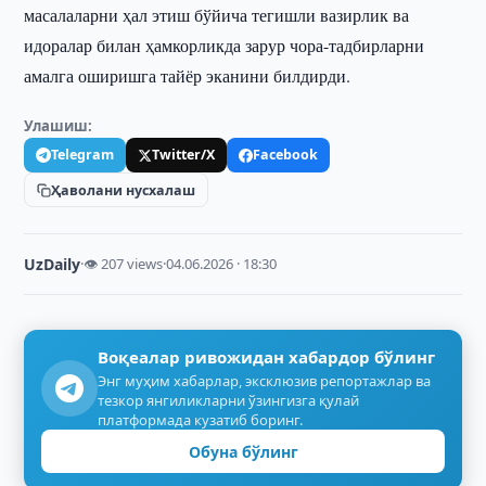
масалаларни ҳал этиш бўйича тегишли вазирлик ва
идоралар билан ҳамкорликда зарур чора-тадбирларни
амалга оширишга тайёр эканини билдирди.
Улашиш:
Telegram
Twitter/X
Facebook
Ҳаволани нусхалаш
UzDaily
·
👁 207 views
·
04.06.2026 · 18:30
Воқеалар ривожидан хабардор бўлинг
Энг муҳим хабарлар, эксклюзив репортажлар ва
тезкор янгиликларни ўзингизга қулай
платформада кузатиб боринг.
Обуна бўлинг