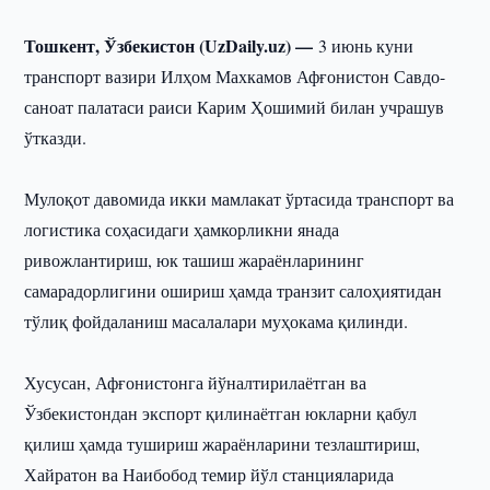
Тошкент, Ўзбекистон (UzDaily.uz) —
3 июнь куни
транспорт вазири Илҳом Махкамов Афғонистон Савдо-
саноат палатаси раиси Карим Ҳошимий билан учрашув
ўтказди.
Мулоқот давомида икки мамлакат ўртасида транспорт ва
логистика соҳасидаги ҳамкорликни янада
ривожлантириш, юк ташиш жараёнларининг
самарадорлигини ошириш ҳамда транзит салоҳиятидан
тўлиқ фойдаланиш масалалари муҳокама қилинди.
Хусусан, Афғонистонга йўналтирилаётган ва
Ўзбекистондан экспорт қилинаётган юкларни қабул
қилиш ҳамда тушириш жараёнларини тезлаштириш,
Хайратон ва Наибобод темир йўл станцияларида