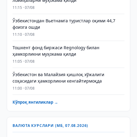
лойиҳаларни муҳокама қилди
11:15 · 07/08
Ўзбекистондан Вьетнамга туристлар оқими 44,7
фоизга ошди
11:10 · 07/08
Тошкент фонд биржаси Regnology билан
ҳамкорликни муҳокама қилди
11:05 · 07/08
Ўзбекистон ва Малайзия қишлоқ хўжалиги
соҳасидаги ҳамкорликни кенгайтирмоқда
11:00 · 07/08
Кўпроқ янгиликлар →
ВАЛЮТА КУРСЛАРИ (МБ, 07.08.2026)