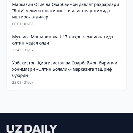
Марказий Осиё ва Озарбайжон давлат раҳбарлари
“Боку” меҳмонхонасининг очилиш маросимида
иштирок этдилар
00:01 · 01/08
Мухлиса Машарипова U17 жаҳон чемпионатида
олтин медал олди
23:45 · 31/07
Ўзбекистон, Қирғизистон ва Озарбайжон биринчи
хонимлари «Олтин Болалик» марказига ташриф
буюрди
23:01 · 31/07