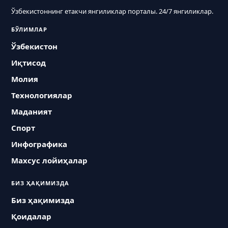
Ўзбекистоннинг етакчи янгиликлар порталы. 24/7 янгиликлар.
БЎЛИМЛАР
Ўзбекистон
Иқтисод
Молия
Технологиялар
Маданият
Спорт
Инфографика
Махсус лойиҳалар
БИЗ ҲАҚИМИЗДА
Биз ҳақимизда
Қоидалар