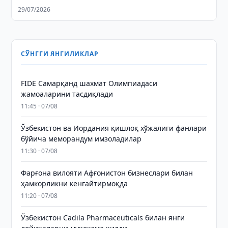
29/07/2026
СЎНГГИ ЯНГИЛИКЛАР
FIDE Самарқанд шахмат Олимпиадаси
жамоаларини тасдиқлади
11:45 · 07/08
Ўзбекистон ва Иордания қишлоқ хўжалиги фанлари
бўйича меморандум имзоладилар
11:30 · 07/08
Фарғона вилояти Афғонистон бизнеслари билан
ҳамкорликни кенгайтирмоқда
11:20 · 07/08
Ўзбекистон Cadila Pharmaceuticals билан янги