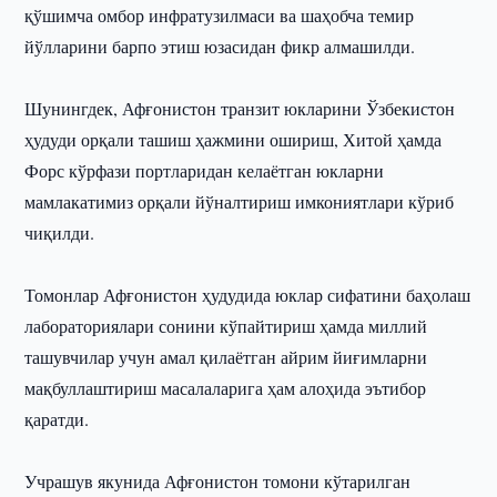
қўшимча омбор инфратузилмаси ва шаҳобча темир
йўлларини барпо этиш юзасидан фикр алмашилди.
Шунингдек, Афғонистон транзит юкларини Ўзбекистон
ҳудуди орқали ташиш ҳажмини ошириш, Хитой ҳамда
Форс кўрфази портларидан келаётган юкларни
мамлакатимиз орқали йўналтириш имкониятлари кўриб
чиқилди.
Томонлар Афғонистон ҳудудида юклар сифатини баҳолаш
лабораториялари сонини кўпайтириш ҳамда миллий
ташувчилар учун амал қилаётган айрим йиғимларни
мақбуллаштириш масалаларига ҳам алоҳида эътибор
қаратди.
Учрашув якунида Афғонистон томони кўтарилган