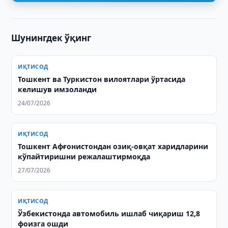
Шунингдек ўқинг
ИҚТИСОД
Тошкент ва Туркистон вилоятлари ўртасида
келишув имзоланди
24/07/2026
ИҚТИСОД
Тошкент Афғонистондан озиқ-овқат харидларини
кўпайтиришни режалаштирмоқда
27/07/2026
ИҚТИСОД
Ўзбекистонда автомобиль ишлаб чиқариш 12,8
фоизга ошди