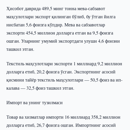
Ҳисобот даврида 489,5 минг тонна мева-сабзавот
маҳсулотлари экспорт қилинган бўлиб, бу ўтган йилга
нисбатан 5,6 фоизга кўпдир. Мева ва сабзавотлар
экспорти 454,5 миллион долларга етган ва 9,5 фоизга
ошган. Уларнинг умумий экспортдаги улуши 4,6 фоизни
ташкил этган.
Текстиль маҳсулотлари экспорти 1 миллиард 9,2 миллион
долларга етиб, 20,2 фоизга ўсган. Экспортнинг асосий
қисмини тайёр текстиль маҳсулотлари — 50,5 фоиз ва ип-
калава — 32,5 фоиз ташкил этган.
Импорт ва унинг тузилмаси
Товар ва хизматлар импорти 16 миллиард 358,2 миллион
долларга етиб, 26,7 фоизга ошган. Импортнинг асосий