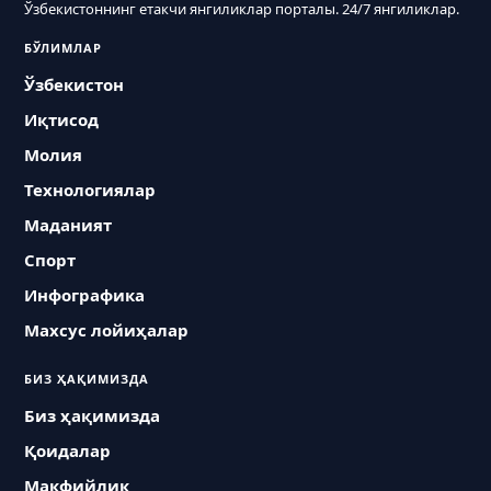
Ўзбекистоннинг етакчи янгиликлар порталы. 24/7 янгиликлар.
БЎЛИМЛАР
Ўзбекистон
Иқтисод
Молия
Технологиялар
Маданият
Спорт
Инфографика
Махсус лойиҳалар
БИЗ ҲАҚИМИЗДА
Биз ҳақимизда
Қоидалар
Макфийлик