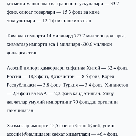
қисмини машиналар ва транспорт ускуналари — 33,7
фоиз, саноат товарлари — 15,3 фоиз ва кимё
маҳсулотлари — 12,4 фоиз ташкил этган.
Товарлар импорти 14 миллиард 727,7 миллион долларга,
хизматлар импорти эса 1 миллиард 630,6 миллион
долларга етган.
Асосий импорт ҳамкорлари сифатида Хитой — 32,4 фоиз,
Россия — 18,8 фоиз, Қозоғистон — 8,5 фоиз, Корея
Республикаси — 3,8 фоиз, Туркия — 3,4 фоиз, Ҳиндистон
— 2,3 фоиз ва БАА — 2,2 фоиз қайд этилган. Ушбу
давлатлар умумий импортнинг 70 фоиздан ортиғини
таъминлаган.
Хизматлар импорти 15,5 фоизга ўсган бўлиб, унинг
асосий йўналишлари саёҳат хизматлари — 46,4 фоиз,