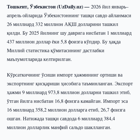
Тошкент, Ўзбекистон (UzDaily.uz) —
2026 йил январь–
апрель ойларида Ўзбекистоннинг ташқи савдо айланмаси
26 миллиард 332 миллион АҚШ долларини ташкил
қилди. Бу 2025 йилнинг шу даврига нисбатан 1 миллиард
437 миллион доллар ёки 5,8 фоизга кўпдир. Бу ҳақда
Миллий статистика қўмитасининг дастлабки
маълумотларида келтирилган.
Кўрсаткичнинг ўсиши импорт ҳажмининг ортиши ва
экспортнинг қисқариши ҳисобига таъминланган. Экспорт
ҳажми 9 миллиард 973,8 миллион долларни ташкил этиб,
ўтган йилга нисбатан 16,8 фоизга камайган. Импорт эса
16 миллиард 358,2 миллион долларга етиб, 26,7 фоизга
ошган. Натижада ташқи савдода 6 миллиард 384,4
миллион долларлик манфий сальдо шаклланган.