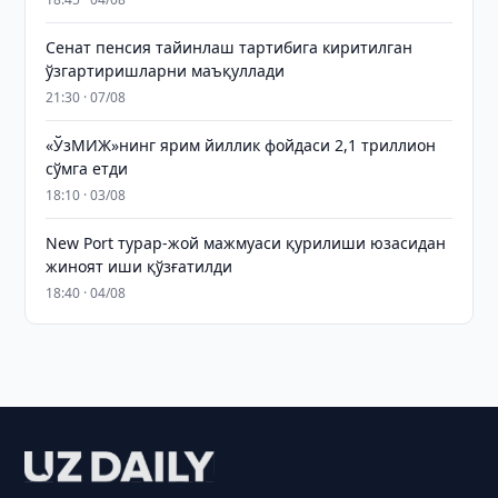
Сенат пенсия тайинлаш тартибига киритилган
ўзгартиришларни маъқуллади
21:30 · 07/08
«ЎзМИЖ»нинг ярим йиллик фойдаси 2,1 триллион
сўмга етди
18:10 · 03/08
New Port турар-жой мажмуаси қурилиши юзасидан
жиноят иши қўзғатилди
18:40 · 04/08