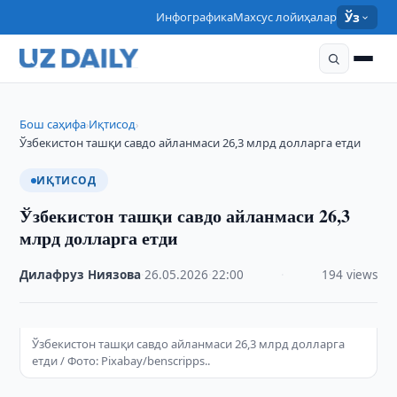
Инфографика
Махсус лойиҳалар
Ўз
Бош саҳифа
Иқтисод
›
›
Ўзбекистон ташқи савдо айланмаси 26,3 млрд долларга етди
ИҚТИСОД
Ўзбекистон ташқи савдо айланмаси 26,3
млрд долларга етди
Дилафруз Ниязова
·
26.05.2026
·
22:00
·
194 views
Ўзбекистон ташқи савдо айланмаси 26,3 млрд долларга
етди / Фото: Pixabay/benscripps..