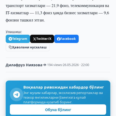
транспорт хизматлари — 21,9 фоиз, телекоммуникация ва
IT-хизматлар — 11,3 фоиз ҳамда бизнес хизматлари — 9,6
фоизни ташкил этган.
Улашиш:
Telegram
Twitter/X
Facebook
Ҳаволани нусхалаш
Дилафруз Ниязова
·
👁 194 views
·
26.05.2026 · 22:00
Воқеалар ривожидан хабардор бўлинг
Энг муҳим хабарлар, эксклюзив репортажлар ва
тезкор янгиликларни ўзингизга қулай
платформада кузатиб боринг.
Обуна бўлинг