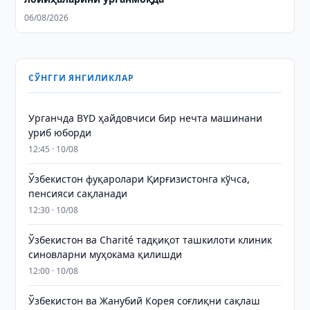
06/08/2026
СЎНГГИ ЯНГИЛИКЛАР
Урганчда BYD ҳайдовчиси бир нечта машинани
уриб юборди
12:45 · 10/08
Ўзбекистон фуқаролари Қирғизистонга кўчса,
пенсияси сақланади
12:30 · 10/08
Ўзбекистон ва Charité тадқиқот ташкилоти клиник
синовларни муҳокама қилишди
12:00 · 10/08
Ўзбекистон ва Жанубий Корея соғлиқни сақлаш