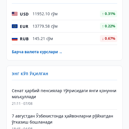
USD
11952.10 сўм
↑ 0.31%
EUR
13779.58 сўм
↑ 0.22%
RUB
145.21 сўм
↓ 0.67%
Барча валюта курслари →
ЭНГ КЎП ЎҚИЛГАН
Сенат ҳарбий пенсиялар тўғрисидаги янги қонунни
маъқуллади
21:11 · 07/08
7 августдан Ўзбекистонда ҳайвонларни рўйхатдан
ўтказиш бошланади
18:45 · 04/08