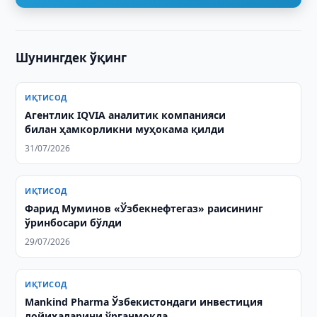
Шунингдек ўқинг
ИҚТИСОД
Агентлик IQVIA аналитик компанияси
билан ҳамкорликни муҳокама қилди
31/07/2026
ИҚТИСОД
Фарид Муминов «Ўзбекнефтегаз» раисининг
ўринбосари бўлди
29/07/2026
ИҚТИСОД
Mankind Pharma Ўзбекистондаги инвестиция
лойиҳаларини ўрганмоқда