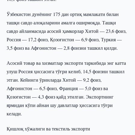
Ўзбекистон дунёнинг 175 дан ортиқ мамлакати билан
ташқи савдо алоқаларини амалга оширмоқда. Ташқи
савдо айланмасида асосий ҳамкорлар Хитой — 23,6 фоиз,
Россия — 17,2 фоиз, Қозоғистон — 6,9 фоиз, Туркия —
3,5 фоиз ва Афғонистон — 2,8 фоизни ташкил қилди.
Асосий товар ва хизматлар экспорти таркибида энг катта
улуш Россия ҳиссасига тўғри келиб, 14,5 фоизни ташкил
этган. Кейинги ўринларда Хитой — 9,2 фоиз,
Афғонистон — 6,5 фоиз, Франция — 5,0 фоиз ва
Қозоғистон — 4,3 фоиз қайд этилган. Экспортнинг
ярмидан кўпи айнан шу давлатлар ҳиссасига тўғри
келади.
Қишлоқ хўжалиги ва текстиль экспорти