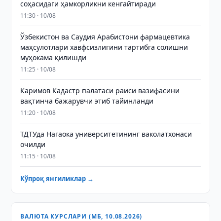
соҳасидаги ҳамкорликни кенгайтиради
11:30 · 10/08
Ўзбекистон ва Саудия Арабистони фармацевтика
маҳсулотлари хавфсизлигини тартибга солишни
муҳокама қилишди
11:25 · 10/08
Каримов Кадастр палатаси раиси вазифасини
вақтинча бажарувчи этиб тайинланди
11:20 · 10/08
ТДТУда Нагаока университетининг ваколатхонаси
очилди
11:15 · 10/08
Кўпроқ янгиликлар →
ВАЛЮТА КУРСЛАРИ (МБ, 10.08.2026)