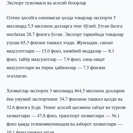
Экспорт тузилмаси ва асосий бозорлар
Олтин ҳисобга олинмаган ҳолда товарлар экспорти 5
миллиард 5,5 миллион долларга тенг бўлиб, ўтган йилга
нисбатан 28,7 фоизга ўсган. Экспорт таркибида товарлар
улуши 65,3 фоизни ташкил этади. Жумладан, саноат
маҳсулотлари — 15,0 фоиз, кимёвий моддалар — 8,1
фоиз, тайёр маҳсулотлар — 7,9 фоиз, озиқ-овқат
маҳсулотлари ва тирик ҳайвонлар — 7,5 фоизни
эгаллаган.
Хизматлар экспорти 3 миллиард 464,5 миллион долларни
ёки умумий экспортнинг 34,7 фоизини ташкил қилди ва
32,6 фоизга ўсди. Унинг асосий қисмини саёҳат ва туризм
хизматлари — 47,8 фоиз, транспорт хизматлари — 36,1
фоиз ҳамда телекоммуникация ва ахборот хизматлари —
10,1 фоиз ташкил этган.