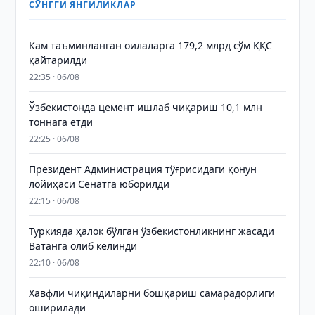
СЎНГГИ ЯНГИЛИКЛАР
Кам таъминланган оилаларга 179,2 млрд сўм ҚҚС
қайтарилди
22:35 · 06/08
Ўзбекистонда цемент ишлаб чиқариш 10,1 млн
тоннага етди
22:25 · 06/08
Президент Администрация тўғрисидаги қонун
лойиҳаси Сенатга юборилди
22:15 · 06/08
Туркияда ҳалок бўлган ўзбекистонликнинг жасади
Ватанга олиб келинди
22:10 · 06/08
Хавфли чиқиндиларни бошқариш самарадорлиги
оширилади