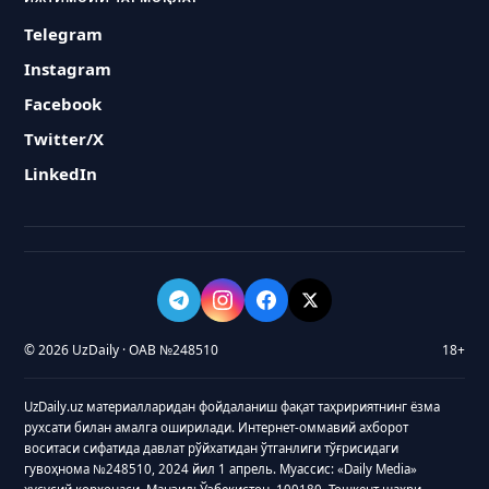
Telegram
Instagram
Facebook
Twitter/X
LinkedIn
© 2026 UzDaily · ОАВ №248510
18+
UzDaily.uz материалларидан фойдаланиш фақат таҳририятнинг ёзма
рухсати билан амалга оширилади. Интернет-оммавий ахборот
воситаси сифатида давлат рўйхатидан ўтганлиги тўғрисидаги
гувоҳнома №248510, 2024 йил 1 апрель. Муассис: «Daily Media»