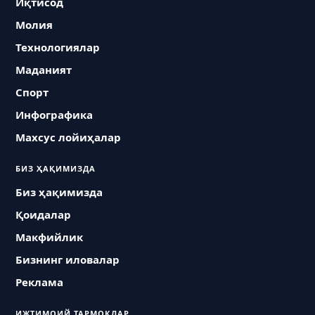
Иқтисод
Молия
Технологиялар
Маданият
Спорт
Инфографика
Махсус лойиҳалар
БИЗ ҲАҚИМИЗДА
Биз ҳақимизда
Қоидалар
Макфийлик
Бизнинг иловалар
Реклама
ИЖТИМОИЙ ТАРМОҚЛАР