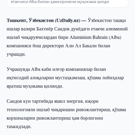
етакчиси Alba билан ҳамкорликни муҳокама қилди
Тошкент, Ўзбекистон (UzDaily.uz) —
Ўзбекистон ташқи
ишлар вазири Бахтиёр Саидов дунёдаги етакчи алюминий
ишлаб чиқарувчилардан бири Aluminium Bahrain (Alba)
компанияси бош директори Али Ал Бакали билан
учрашди.
Учрашувда Alba каби илғор компаниялар билан
иқтисодий алоқаларни мустаҳкамлаш, қўшма лойиҳалар
яратиш муҳокама қилинди.
Саидов кун тартибида яшил энергия, юқори
технологияли ишлаб чиқаришни ривожлантириш, қўшма
корхоналарни ривожлантириш ҳам борлигини
таъкидлади.