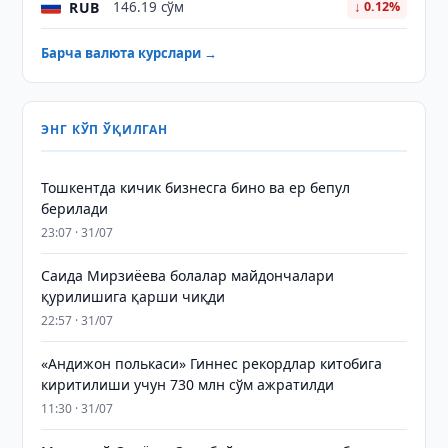
RUB
146.19 сўм
↓ 0.12%
Барча валюта курслари →
ЭНГ КЎП ЎҚИЛГАН
Тошкентда кичик бизнесга бино ва ер бепул
берилади
23:07 · 31/07
Саида Мирзиёева болалар майдончалари
қурилишига қарши чиқди
22:57 · 31/07
«Андижон полькаси» Гиннес рекордлар китобига
киритилиши учун 730 млн сўм ажратилди
11:30 · 31/07