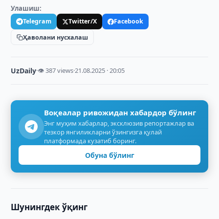
Улашиш:
Telegram
Twitter/X
Facebook
Ҳаволани нусхалаш
UzDaily
·
👁 387 views
·
21.08.2025 · 20:05
Воқеалар ривожидан хабардор бўлинг
Энг муҳим хабарлар, эксклюзив репортажлар ва
тезкор янгиликларни ўзингизга қулай
платформада кузатиб боринг.
Обуна бўлинг
Шунингдек ўқинг