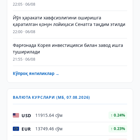
22:05 · 06/08
Йўл ҳаракати хавфсизлигини оширишга
қаратилган қонун лойиҳаси Сенатга тақдим этилди
22:00 · 06/08
Фарғонада Корея инвестицияси билан завод ишга
туширилади
21:55 · 06/08
Кўпроқ янгиликлар →
ВАЛЮТА КУРСЛАРИ (МБ, 07.08.2026)
USD
11915.64 сўм
↑ 0.24%
EUR
13749.46 сўм
↑ 0.23%