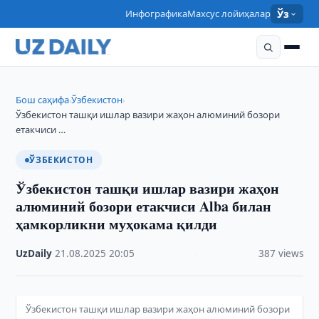
Инфографика
Махсус лойиҳалар
Ўз
Бош саҳифа
Ўзбекистон
›
›
Ўзбекистон ташқи ишлар вазири жаҳон алюминий бозори
етакчиси …
ЎЗБЕКИСТОН
Ўзбекистон ташқи ишлар вазири жаҳон
алюминий бозори етакчиси Alba билан
ҳамкорликни муҳокама қилди
UzDaily
·
21.08.2025
·
20:05
·
387 views
Ўзбекистон ташқи ишлар вазири жаҳон алюминий бозори