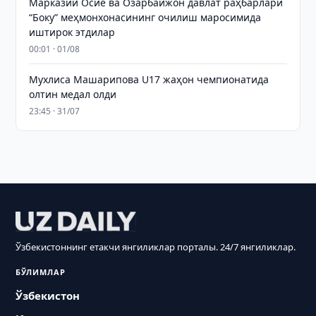
Марказий Осиё ва Озарбайжон давлат раҳбарлари
“Боку” меҳмонхонасининг очилиш маросимида
иштирок этдилар
00:01 · 01/08
Мухлиса Машарипова U17 жаҳон чемпионатида
олтин медал олди
23:45 · 31/07
Ўзбекистоннинг етакчи янгиликлар порталы. 24/7 янгиликлар.
БЎЛИМЛАР
Ўзбекистон