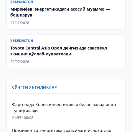
ЎЗБЕКИСТОН
Мирзиёев: энергетикадаги асосий муаммо —
бошқарув
27/07/2026
ЎЗБЕКИСТОН
Toyota Central Asia Орол денгизида саксовул
экишни қўллаб-қувватлади
29/07/2026
СЎНГГИ ЯНГИЛИКЛАР
Фарғонада Корея инвестицияси билан завод ишга
туширилади
21:55 · 06/08
Президентга энергетика соҳасидаги ислоҳотлар