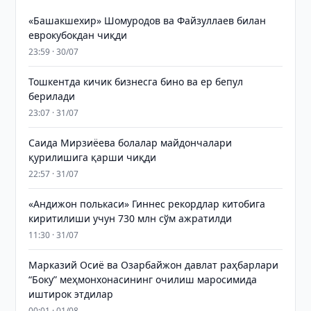
«Башакшехир» Шомуродов ва Файзуллаев билан
еврокубокдан чиқди
23:59 · 30/07
Тошкентда кичик бизнесга бино ва ер бепул
берилади
23:07 · 31/07
Саида Мирзиёева болалар майдончалари
қурилишига қарши чиқди
22:57 · 31/07
«Андижон полькаси» Гиннес рекордлар китобига
киритилиши учун 730 млн сўм ажратилди
11:30 · 31/07
Марказий Осиё ва Озарбайжон давлат раҳбарлари
“Боку” меҳмонхонасининг очилиш маросимида
иштирок этдилар
00:01 · 01/08