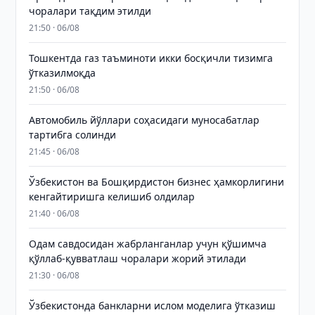
чоралари тақдим этилди
21:50 · 06/08
Тошкентда газ таъминоти икки босқичли тизимга
ўтказилмоқда
21:50 · 06/08
Автомобиль йўллари соҳасидаги муносабатлар
тартибга солинди
21:45 · 06/08
Ўзбекистон ва Бошқирдистон бизнес ҳамкорлигини
кенгайтиришга келишиб олдилар
21:40 · 06/08
Одам савдосидан жабрланганлар учун қўшимча
қўллаб-қувватлаш чоралари жорий этилади
21:30 · 06/08
Ўзбекистонда банкларни ислом моделига ўтказиш