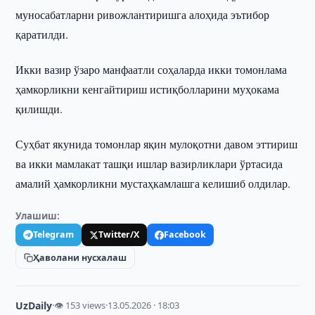
муносабатларни ривожлантиришга алоҳида эътибор
қаратилди.
Икки вазир ўзаро манфаатли соҳаларда икки томонлама
ҳамкорликни кенгайтириш истиқболларини муҳокама
қилишди.
Суҳбат якунида томонлар яқин мулоқотни давом эттириш
ва икки мамлакат ташқи ишлар вазирликлари ўртасида
амалий ҳамкорликни мустаҳкамлашга келишиб олдилар.
Улашиш:
Telegram
Twitter/X
Facebook
Ҳаволани нусхалаш
UzDaily
·
👁 153 views
·
13.05.2026 · 18:03