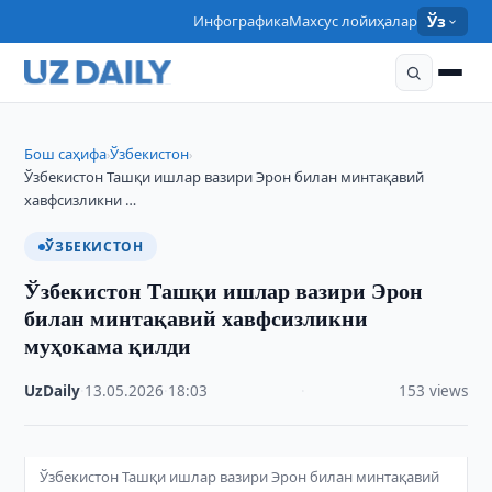
Инфографика
Махсус лойиҳалар
Ўз
Бош саҳифа
Ўзбекистон
›
›
Ўзбекистон Ташқи ишлар вазири Эрон билан минтақавий
хавфсизликни …
ЎЗБЕКИСТОН
Ўзбекистон Ташқи ишлар вазири Эрон
билан минтақавий хавфсизликни
муҳокама қилди
UzDaily
·
13.05.2026
·
18:03
·
153 views
Ўзбекистон Ташқи ишлар вазири Эрон билан минтақавий