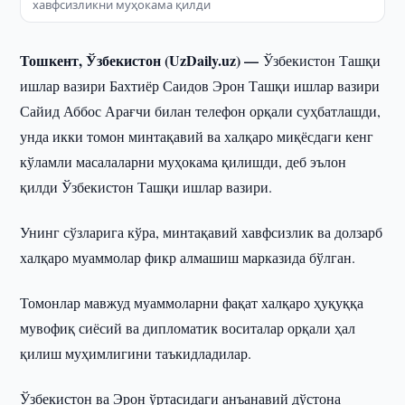
хавфсизликни муҳокама қилди
Тошкент, Ўзбекистон (UzDaily.uz) —
Ўзбекистон Ташқи
ишлар вазири Бахтиёр Саидов Эрон Ташқи ишлар вазири
Сайид Аббос Арағчи билан телефон орқали суҳбатлашди,
унда икки томон минтақавий ва халқаро миқёсдаги кенг
кўламли масалаларни муҳокама қилишди, деб эълон
қилди Ўзбекистон Ташқи ишлар вазири.
Унинг сўзларига кўра, минтақавий хавфсизлик ва долзарб
халқаро муаммолар фикр алмашиш марказида бўлган.
Томонлар мавжуд муаммоларни фақат халқаро ҳуқуққа
мувофиқ сиёсий ва дипломатик воситалар орқали ҳал
қилиш муҳимлигини таъкидладилар.
Ўзбекистон ва Эрон ўртасидаги анъанавий дўстона