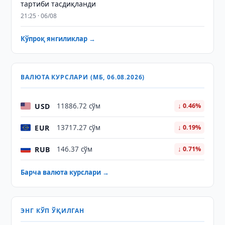
тартиби тасдиқланди
21:25 · 06/08
Кўпроқ янгиликлар →
ВАЛЮТА КУРСЛАРИ (МБ, 06.08.2026)
USD
11886.72 сўм
↓ 0.46%
EUR
13717.27 сўм
↓ 0.19%
RUB
146.37 сўм
↓ 0.71%
Барча валюта курслари →
ЭНГ КЎП ЎҚИЛГАН