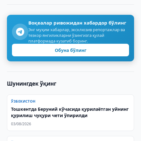
Воқеалар ривожидан хабардор бўлинг
Энг муҳим хабарлар, эксклюзив репортажлар ва
тезкор янгиликларни ўзингизга қулай
платформада кузатиб боринг.
Обуна бўлинг
Шунингдек ўқинг
ЎЗБЕКИСТОН
Тошкентда Беруний кўчасида қурилаётган уйнинг
қурилиш чуқури чети ўпирилди
03/08/2026