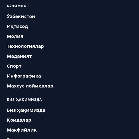
БЎЛИМЛАР
Ўзбекистон
Иқтисод
Молия
Технологиялар
Маданият
Спорт
Инфографика
Махсус лойиҳалар
БИЗ ҲАҚИМИЗДА
Биз ҳақимизда
Қоидалар
Макфийлик