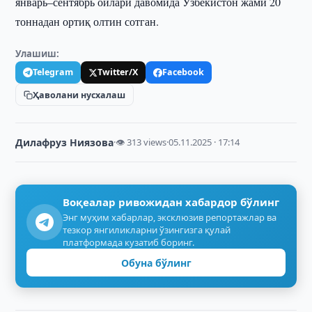
январь–сентябрь ойлари давомида Ўзбекистон жами 20
тоннадан ортиқ олтин сотган.
Улашиш:
Telegram
Twitter/X
Facebook
Ҳаволани нусхалаш
Дилафруз Ниязова
·
👁 313 views
·
05.11.2025 · 17:14
Воқеалар ривожидан хабардор бўлинг
Энг муҳим хабарлар, эксклюзив репортажлар ва
тезкор янгиликларни ўзингизга қулай
платформада кузатиб боринг.
Обуна бўлинг