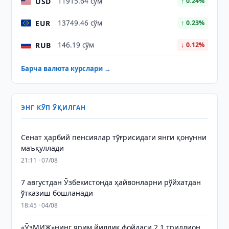
USD
11915.64 сўм
↑ 0.24%
EUR
13749.46 сўм
↑ 0.23%
RUB
146.19 сўм
↓ 0.12%
Барча валюта курслари →
ЭНГ КЎП ЎҚИЛГАН
Сенат ҳарбий пенсиялар тўғрисидаги янги қонунни
маъқуллади
21:11 · 07/08
7 августдан Ўзбекистонда ҳайвонларни рўйхатдан
ўтказиш бошланади
18:45 · 04/08
«ЎзМИЖ»нинг ярим йиллик фойдаси 2,1 триллион