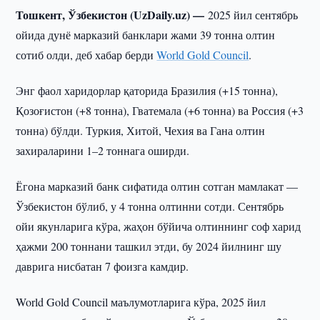
Тошкент, Ўзбекистон (UzDaily.uz) —
2025 йил сентябрь
ойида дунё марказий банклари жами 39 тонна олтин
сотиб олди, деб хабар берди
World Gold Council
.
Энг фаол харидорлар қаторида Бразилия (+15 тонна),
Қозоғистон (+8 тонна), Гватемала (+6 тонна) ва Россия (+3
тонна) бўлди. Туркия, Хитой, Чехия ва Гана олтин
захираларини 1–2 тоннага оширди.
Ёгона марказий банк сифатида олтин сотган мамлакат —
Ўзбекистон бўлиб, у 4 тонна олтинни сотди. Сентябрь
ойи якунларига кўра, жаҳон бўйича олтиннинг соф харид
ҳажми 200 тоннани ташкил этди, бу 2024 йилнинг шу
даврига нисбатан 7 фоизга камдир.
World Gold Council маълумотларига кўра, 2025 йил