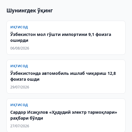
Шунингдек ўқинг
ИҚТИСОД
Ўзбекистон мол гўшти импортини 9,1 фоизга
оширди
06/08/2026
ИҚТИСОД
Ўзбекистонда автомобиль ишлаб чиқариш 12,8
фоизга ошди
29/07/2026
ИҚТИСОД
Сардор Исақулов «Ҳудудий электр тармоқлари»
раҳбари бўлди
27/07/2026