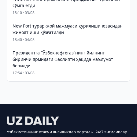
сўмга етди
18:10 · 03/08
New Port турар-жой мажмуаси қурилиши юзасидан
жиноят иши қўзғатилди
18:40 · 04/08
Президентга “Ўзбекнефтегаз”нинг йилнинг
биринчи ярмидаги фаолияти ҳақида маълумот
берилди
17:54 · 03/08
Ўзбекистоннинг етакчи янгиликлар порталы. 24/7 янгиликлар.