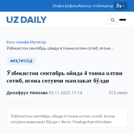
Инфографика
Махсус лойиҳалар
Ўз
Бош саҳифа
Иқтисод
›
›
Ўзбекистон сентябрь ойида 4 тонна олтин сотиб, ягона …
ИҚТИСОД
Ўзбекистон сентябрь ойида 4 тонна олтин
сотиб, ягона сотувчи мамлакат бўлди
Дилафруз Ниязова
·
05.11.2025
·
17:14
·
313 views
Ўзбекистон сентябрь ойида 4 тонна олтин сотиб, ягона
сотувчи мамлакат бўлди / Фото: Pixabay/hamiltonleen.