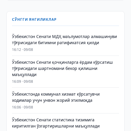
СЎНГГИ ЯНГИЛИКЛАР
Ўзбекистон Сенати МДҲ маълумотлар алмашинуви
тўғрисидаги битимни ратификатсия қилди
16:12 · 09/08
Ўзбекистон Сенати қочқинларга ёрдам кўрсатиш
тўғрисидаги шартномани бекор қилишни
маъқуллади
16:09 · 09/08
Ўзбекистонда коммунал хизмат кўрсатувчи
ходимлар учун унвон жорий этилмоқда
16:06 · 09/08
Ўзбекистон Сенати статистика тизимига
киритилган ўзгартиришларни маъқуллади