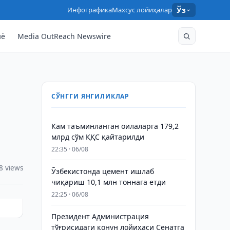
Инфографика
Махсус лойиҳалар
Ўз
нё
Media OutReach Newswire
СЎНГГИ ЯНГИЛИКЛАР
Кам таъминланган оилаларга 179,2
млрд сўм ҚҚС қайтарилди
22:35 · 06/08
8 views
Ўзбекистонда цемент ишлаб
чиқариш 10,1 млн тоннага етди
22:25 · 06/08
Президент Администрация
тўғрисидаги қонун лойиҳаси Сенатга