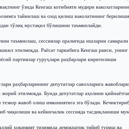
вақтнинг ўзида Кенгаш котибияти мудири ваколатларини
возимга тайинлаш ва озод қилиш ваколатининг берилиш
идан тўлиқ мустақил бўлишини таъминлайди.
ини таъминлаш, сессиялар оралиғида ишларни самарали
шкил этилмоқда. Раёсат таркибига Кенгаш раиси, унинг
иёсий партиялар гуруҳлари раҳбарлари киритилиши
тлари раҳбарларининг депутатлар саволларига жавоблар
 жорий этилмоқда. Бунда депутатлар аҳолини қийнаётга
 тезкор жавоб олиш имкониятига эга бўлади. Кечиктири
риб чиқилиши ва кейинчалик сессияда тасдиқланиши му
аллий ҳокимият тизимида демократик тийиб туриш ва