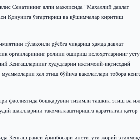
лис Сенатининг ялпи мажлисида “Маҳаллий давлат
аси Қонунига ўзгартириш ва қўшимчалар киритиш
имиятини тўлақонли рўёбга чиқариш ҳамда давлат
лик органларининг ролини ошириш ислоҳотларнинг усту
ллий Кенгашларнинг ҳудудларни ижтимоий-иқтисодий
 муаммоларни ҳал этиш бўйича ваколатлари тобора кенг
ари фаолиятида бошқарувни тизимли ташкил этиш ва и
дудий шаклларини такомиллаштиришга қаратилган қатор
ида Кенгаш раиси ўринбосари институти жорий этилмоқд