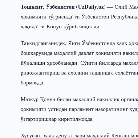
Тошкент, Ўзбекистон (UzDaily.uz) —
Олий Маж
ҳокимияти тўғрисида”ги Ўзбекистон Республик
ҳақида”ги Қонун кўриб чиқилди.
Таъкидланганидек, Янги Ўзбекистонда халқ ҳок
бошқарувида маҳаллий давлат ҳокимияти вакил
йўналиши ҳисобланади. Сўнгги йилларда маҳа
ривожлантириш ва аҳолини ташвишга солаётган
бормоқда.
Мазкур Қонун билан маҳаллий вакиллик органл
ҳокимияти устидан парламент назоратининг ҳу
ўзгартиришлар киритилмоқда.
Хусусан, халқ депутатлари маҳаллий Кенгашлар