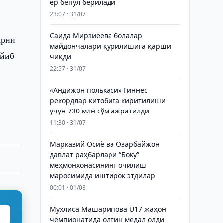
ер бепул берилади
23:07 · 31/07
Саида Мирзиёева болалар
арни
майдончалари қурилишига қарши
ийиб
чиқди
22:57 · 31/07
«Андижон полькаси» Гиннес
рекордлар китобига киритилиши
учун 730 млн сўм ажратилди
11:30 · 31/07
Марказий Осиё ва Озарбайжон
давлат раҳбарлари “Боку”
меҳмонхонасининг очилиш
маросимида иштирок этдилар
00:01 · 01/08
Мухлиса Машарипова U17 жаҳон
чемпионатида олтин медал олди