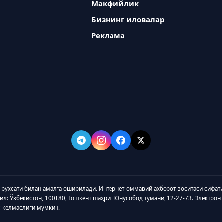
Макфийлик
Бизнинг иловалар
Реклама
а рухсати билан амалга оширилади. Интернет-оммавий ахборот воситаси сифат
зил: Ўзбекистон, 100180, Тошкент шаҳри, Юнусобод тумани, 12-27-73. Электрон
с келмаслиги мумкин.