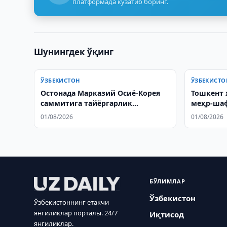
платформада кузатиб боринг.
Шунингдек ўқинг
ЎЗБЕКИСТОН
ЎЗБЕКИСТО
Остонада Марказий Осиё-Корея
Тошкент 
саммитига тайёргарлик
меҳр-шаф
муҳокама қилинди
бўлишга 
01/08/2026
01/08/2026
БЎЛИМЛАР
Ўзбекистон
Ўзбекистоннинг етакчи
янгиликлар порталы. 24/7
Иқтисод
янгиликлар.