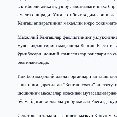
Эътиборли жиҳати, ушбу лавозимдаги шахс бир 
амалга оширади. Унга котибият ходимларини ла
Кенгаш аппаратининг маҳаллий ижро ҳокимият
Маҳаллий Кенгашлар фаолиятининг узлуксизлиг
мувофиқлаштириш мақсадида Кенгаш Раёсати та
ўринбосари, доимий комиссиялар раислари ва с
белгиланмоқда.
Илк бор маҳаллий давлат органлари ва ташкило
эшитишга қаратилган “Кенгаш соати” институти
шошилинч масалалар юзасидан мутасаддилардан
бўлмайдиган ҳолларда ушбу масала Раёсатда кў
Сенаторлар таъкидлаганидек, мазкур Қонун маҳ