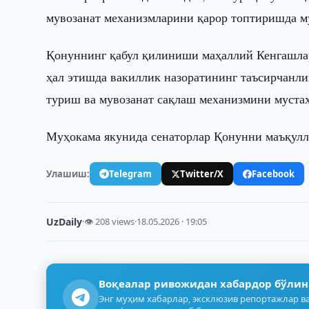
мувозанат механизмларини қарор топтиришда м
Қонуннинг қабул қилиниши маҳаллий Кенгашла
ҳал этишда вакиллик назоратининг таъсирчанл
туриш ва мувозанат сақлаш механизмини муста
Муҳокама якунида сенаторлар Қонунни маъқулл
Улашиш:
Telegram
Twitter/X
Facebook
UzDaily
·
👁 208 views
·
18.05.2026 · 19:05
Воқеалар ривожидан хабардор бўлин
Энг муҳим хабарлар, эксклюзив репортажлар ва