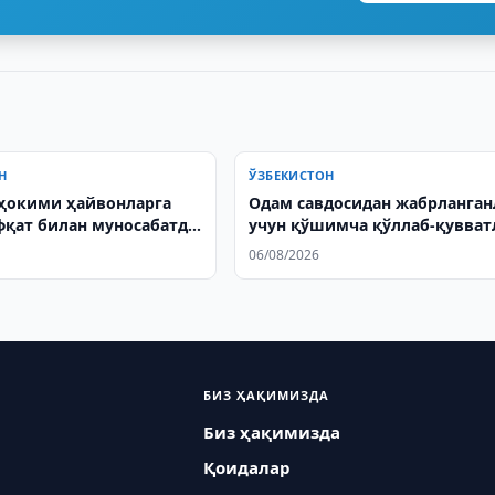
Н
ЎЗБЕКИСТОН
ҳокими ҳайвонларга
Одам савдосидан жабрланган
қат билан муносабатда
учун қўшимча қўллаб-қувва
чақирди
чоралари жорий этилади
06/08/2026
БИЗ ҲАҚИМИЗДА
Биз ҳақимизда
Қоидалар