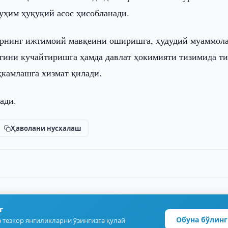
уҳим ҳуқуқий асос ҳисобланади.
рнинг ижтимоий мавқеини оширишга, ҳудудий муаммол
игини кучайтиришга ҳамда давлат ҳокимияти тизимида т
ҳкамлашга хизмат қилади.
ади.
Ҳаволани нусхалаш
г
Обуна бўлинг
 тезкор янгиликларни ўзингизга қулай