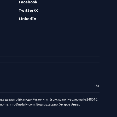
Facebook
Twitter/X
LinkedIn
18+
ида давлат рўйхатидан ўтганлиги тўғрисидаги гувоҳнома №248510,
 почта: info@uzdaily.com. Бош муҳаррир: Умаров Анвар