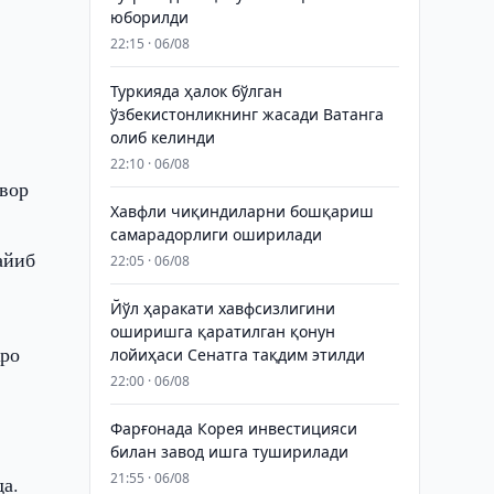
юборилди
22:15 · 06/08
Туркияда ҳалок бўлган
ўзбекистонликнинг жасади Ватанга
олиб келинди
22:10 · 06/08
вор
Хавфли чиқиндиларни бошқариш
самарадорлиги оширилади
айиб
22:05 · 06/08
Йўл ҳаракати хавфсизлигини
оширишга қаратилган қонун
жро
лойиҳаси Сенатга тақдим этилди
22:00 · 06/08
Фарғонада Корея инвестицияси
билан завод ишга туширилади
21:55 · 06/08
а.