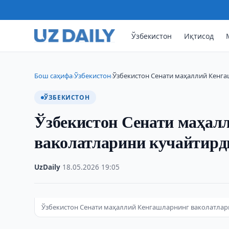
Ўзбекистон
Иқтисод
Бош саҳифа
Ўзбекистон
Ўзбекистон Сенати маҳаллий Кенг
›
›
ЎЗБЕКИСТОН
Ўзбекистон Сенати маҳал
ваколатларини кучайтирд
UzDaily
·
18.05.2026
·
19:05
Ўзбекистон Сенати маҳаллий Кенгашларнинг ваколатлар