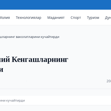
Молия
Технологиялар
Маданият
Спорт
Туризм
Ду
ашларнинг ваколатларини кучайтирди
лий Кенгашларнинг
и
·
20
ини кучайтирди