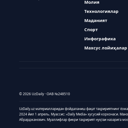
Молия
Технологиялар
Маданият
Спорт
Инфографика
Махсус лойиҳалар
© 2026 UzDaily · ОАВ №248510
UzDaily.uz материалларидан фойдаланиш фақат таҳририятнинг ёзм
2024 йил 1 апрель. Муассис: «Daily Media» хусусий корхонаси. Ман
Абрарджанович. Муаллифлар фикри таҳририят нуқтаи назарига мо