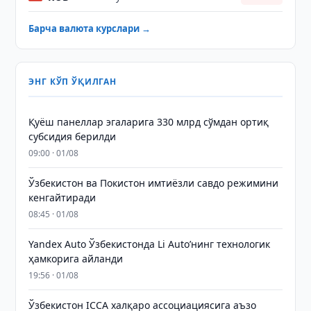
Барча валюта курслари →
ЭНГ КЎП ЎҚИЛГАН
Қуёш панеллар эгаларига 330 млрд сўмдан ортиқ
субсидия берилди
09:00 · 01/08
Ўзбекистон ва Покистон имтиёзли савдо режимини
кенгайтиради
08:45 · 01/08
Yandex Auto Ўзбекистонда Li Auto’нинг технологик
ҳамкорига айланди
19:56 · 01/08
Ўзбекистон ICCA халқаро ассоциациясига аъзо