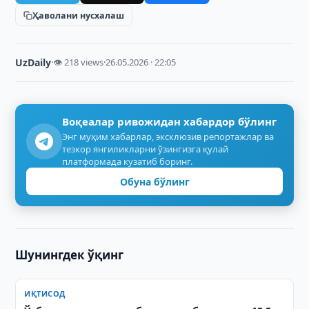
Ҳаволани нусхалаш
UzDaily
·
👁 218 views
·
26.05.2026 · 22:05
Воқеалар ривожидан хабардор бўлинг
Энг муҳим хабарлар, эксклюзив репортажлар ва
тезкор янгиликларни ўзингизга қулай
платформада кузатиб боринг.
Обуна бўлинг
Шунингдек ўқинг
ИҚТИСОД