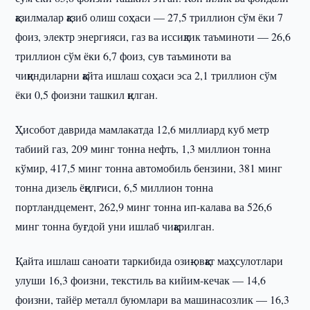
қазилмалар қазиб олиш соҳаси — 27,5 триллион сўм ёки 7
фоиз, электр энергияси, газ ва иссиқлик таъминоти — 26,6
триллион сўм ёки 6,7 фоиз, сув таъминоти ва
чиқиндиларни қайта ишлаш соҳаси эса 2,1 триллион сўм
ёки 0,5 фоизни ташкил қилган.
Ҳисобот даврида мамлакатда 12,6 миллиард куб метр
табиий газ, 209 минг тонна нефть, 1,3 миллион тонна
кўмир, 417,5 минг тонна автомобиль бензини, 381 минг
тонна дизель ёқилғиси, 6,5 миллион тонна
портландцемент, 262,9 минг тонна ип-калава ва 526,6
минг тонна буғдой уни ишлаб чиқарилган.
Қайта ишлаш саноати таркибида озиқ-овқат маҳсулотлари
улуши 16,3 фоизни, текстиль ва кийим-кечак — 14,6
фоизни, тайёр металл буюмлари ва машинасозлик — 16,3