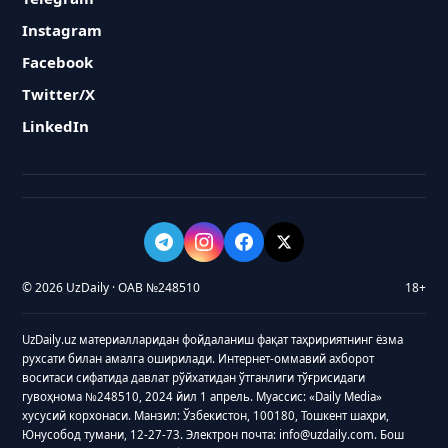
Instagram
Facebook
Twitter/X
LinkedIn
© 2026 UzDaily · ОАВ №248510
18+
UzDaily.uz материалларидан фойдаланиш фақат таҳририятнинг ёзма
рухсати билан амалга оширилади. Интернет-оммавий ахборот
воситаси сифатида давлат рўйхатидан ўтганлиги тўғрисидаги
гувоҳнома №248510, 2024 йил 1 апрель. Муассис: «Daily Media»
хусусий корхонаси. Манзил: Ўзбекистон, 100180, Тошкент шаҳри,
Юнусобод тумани, 12-27-73. Электрон почта: info@uzdaily.com. Бош