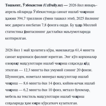
Тошкент, Ўзбекистон (UzDaily.uz) —
2026 йил январь–
апрель ойларида Ўзбекистонда саноат ишлаб чиқариши
ҳажми 394,7 триллион сўмни ташкил этиб, 2025 йилнинг
мос даврига нисбатан 7,8 фоизга ошди. Бу ҳақда Миллий
статистика қўмитасининг дастлабки маълумотларида
келтирилган.
2026 йил 1 май ҳолатига кўра, мамлакатда 61,4 мингта
саноат корхонаси фаолият юритган. Энг кўп корхоналар
озиқ-овқат маҳсулотлари ишлаб чиқариш соҳасида қайд
этилган — 12,3 мингта ёки умумий сонинг 20 фоизи.
Шунингдек, нометалл минерал маҳсулотлар ишлаб
чиқариш — 8,6 мингта ёки 14 фоиз, кийим-кечак ишлаб
чиқариш — 6,2 мингта ёки 10 фоиз, металл буюмлар,
мебель ва текстиль маҳсулотлари ишлаб чиқариш
соҳаларида ҳам юқори кўрсаткич кузатилган.