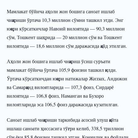
Мамлакат бўйича аҳоли жон бошига саноат ишлаб
чиқариши ўртача 10,3 миллион сўмни ташкил этди. Энг
юқори кўрсаткичлар Навоий вилоятида — 90,3 миллион
сўм, Тошкент шаҳрида — 20 миллион сўм ва Тошкент
вилоятида — 18,6 миллион сўм даражасида қайд этилган.
Аҳоли жон бошига ишлаб чиқариш ўсиш суръати
мамлакат бўйича ўртача 105,9 фоизни ташкил қилди.
Ўртача кўрсаткичдан юқори натижалар Жиззах, Андижон
ва Самарқанд вилоятларида — 107,3 фоиз, Сирдарё
вилоятида — 106,8 фоиз, Наманган ва Бухоро
вилоятларида эса 106,5 фоиз даражасида кузатилган.
Саноат ишлаб чиқариши таркибида асосий улуш қайта
ишлаш саноати ҳиссасига тўғри келиб, 338,5 триллион
сўм ёки 85,8 фоизни ташкил этган. Кончилик ва фойдали