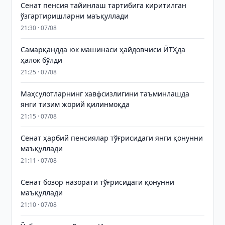
Сенат пенсия тайинлаш тартибига киритилган
ўзгартиришларни маъқуллади
21:30 · 07/08
Самарқандда юк машинаси ҳайдовчиси ЙТҲда
ҳалок бўлди
21:25 · 07/08
Маҳсулотларнинг хавфсизлигини таъминлашда
янги тизим жорий қилинмоқда
21:15 · 07/08
Сенат ҳарбий пенсиялар тўғрисидаги янги қонунни
маъқуллади
21:11 · 07/08
Сенат бозор назорати тўғрисидаги қонунни
маъқуллади
21:10 · 07/08