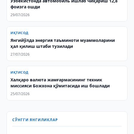
Ўзбекистонда автомобиль ишлаб чиқариш 12,8
фоизга ошди
29/07/2026
ИҚТИСОД
Янгийўлда энергия таъминоти муаммоларини
ҳал қилиш штаби тузилади
27/07/2026
ИҚТИСОД
Халқаро валюта жамғармасининг техник
миссияси Божхона қўмитасида иш бошлади
25/07/2026
СЎНГГИ ЯНГИЛИКЛАР