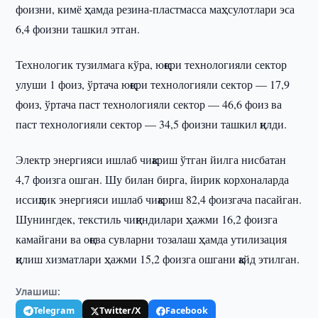
фоизни, кимё ҳамда резина-пластмасса маҳсулотлари эса
6,4 фоизни ташкил этган.
Технологик тузилмага кўра, юқори технологияли сектор
улуши 1 фоиз, ўртача юқори технологияли сектор — 17,9
фоиз, ўртача паст технологияли сектор — 46,6 фоиз ва
паст технологияли сектор — 34,5 фоизни ташкил қилди.
Электр энергияси ишлаб чиқариш ўтган йилга нисбатан
4,7 фоизга ошган. Шу билан бирга, йирик корхоналарда
иссиқлик энергияси ишлаб чиқариш 82,4 фоизгача пасайган.
Шунингдек, текстиль чиқиндилари ҳажми 16,2 фоизга
камайгани ва оқова сувларни тозалаш ҳамда утилизация
қилиш хизматлари ҳажми 15,2 фоизга ошгани қайд этилган.
Улашиш:
Telegram
Twitter/X
Facebook