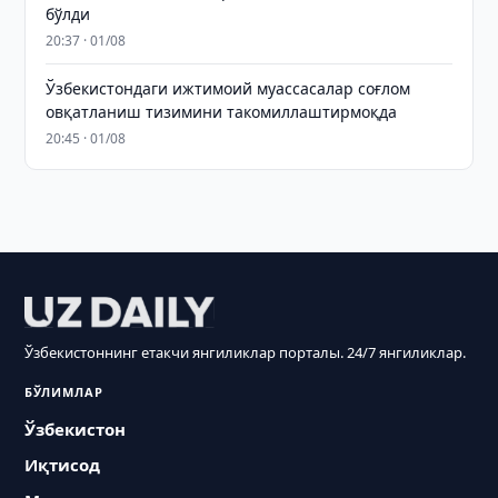
бўлди
20:37 · 01/08
Ўзбекистондаги ижтимоий муассасалар соғлом
овқатланиш тизимини такомиллаштирмоқда
20:45 · 01/08
Ўзбекистоннинг етакчи янгиликлар порталы. 24/7 янгиликлар.
БЎЛИМЛАР
Ўзбекистон
Иқтисод