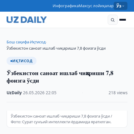
Инфографика
Махсус лойиҳалар
Ўз
Бош саҳифа
Иқтисод
›
›
Ўзбекистон саноат ишлаб чиқариши 7,8 фоизга ўсди
ИҚТИСОД
Ўзбекистон саноат ишлаб чиқариши 7,8
фоизга ўсди
UzDaily
·
26.05.2026
·
22:05
·
218 views
Ўзбекистон саноат ишлаб чиқариши 7,8 фоизга ўсди /
Фото: Сурат сунъий интеллекти ёрдамида яратилган.