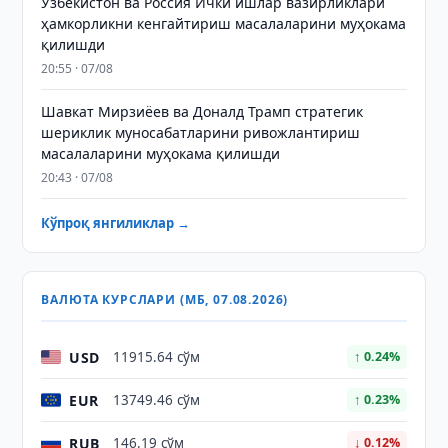
Ўзбекистон ва Россия Ички ишлар вазирликлари
ҳамкорликни кенгайтириш масалаларини муҳокама
қилишди
20:55 · 07/08
Шавкат Мирзиёев ва Доналд Трамп стратегик
шериклик муносабатларини ривожлантириш
масалаларини муҳокама қилишди
20:43 · 07/08
Кўпроқ янгиликлар →
ВАЛЮТА КУРСЛАРИ (МБ, 07.08.2026)
USD
11915.64 сўм
↑ 0.24%
EUR
13749.46 сўм
↑ 0.23%
RUB
146.19 сўм
↓ 0.12%