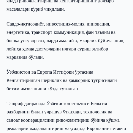
янада ривожлантириш ва кенгайтиришнинг долзарб
масалалари кўриб чиқилади.
Савдо-иқтисодиёт, инвестиция-молия, инновация,
энергетика, транспорт-коммуникация, фан-таълим ва
бошқа устувор соҳаларда амалий ҳамкорлик бўйича аниқ
лойиҳа ҳамда дастурларни илгари суриш эътибор
марказида бўлади.
Ўзбекистон ва Европа Иттифоқи ўртасида
Кенгайтирилган шериклик ва ҳамкорлик тўғрисидаги
битим имзоланиши кўзда тутилган.
Ташриф доирасида Ўзбекистон етакчиси Бельгия
раҳбарияти билан учрашув ўтказади, технологик ва
саноат кооперациясини ривожлантириш бўйича қўшма
режаларни жадаллаштириш мақсадида Европанинг етакчи