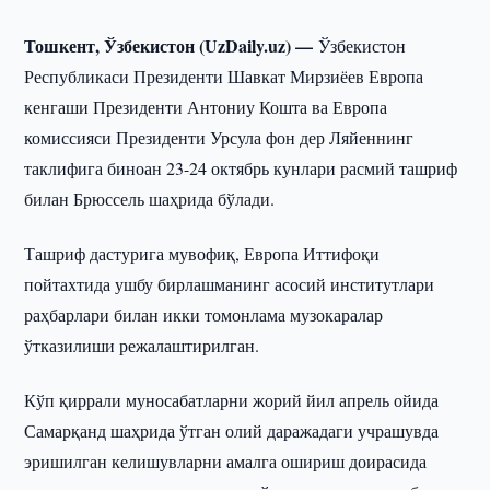
Тошкент, Ўзбекистон (UzDaily.uz) —
Ўзбекистон
Республикаси Президенти Шавкат Мирзиёев Европа
кенгаши Президенти Антониу Кошта ва Европа
комиссияси Президенти Урсула фон дер Ляйеннинг
таклифига биноан 23-24 октябрь кунлари расмий ташриф
билан Брюссель шаҳрида бўлади.
Ташриф дастурига мувофиқ, Европа Иттифоқи
пойтахтида ушбу бирлашманинг асосий институтлари
раҳбарлари билан икки томонлама музокаралар
ўтказилиши режалаштирилган.
Кўп қиррали муносабатларни жорий йил апрель ойида
Самарқанд шаҳрида ўтган олий даражадаги учрашувда
эришилган келишувларни амалга ошириш доирасида