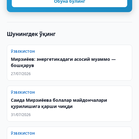
Обуна бўлинг
Шунингдек ўқинг
ЎЗБЕКИСТОН
Мирзиёев: энергетикадаги асосий муаммо —
бошқарув
27/07/2026
ЎЗБЕКИСТОН
Саида Мирзиёева болалар майдончалари
қурилишига қарши чиқди
31/07/2026
ЎЗБЕКИСТОН