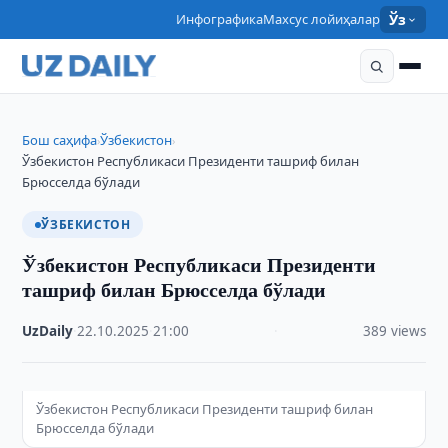
Инфографика
Махсус лойиҳалар
Ўз
Бош саҳифа
Ўзбекистон
›
›
Ўзбекистон Республикаси Президенти ташриф билан
Брюсселда бўлади
ЎЗБЕКИСТОН
Ўзбекистон Республикаси Президенти
ташриф билан Брюсселда бўлади
UzDaily
·
22.10.2025
·
21:00
·
389 views
Ўзбекистон Республикаси Президенти ташриф билан
Брюсселда бўлади