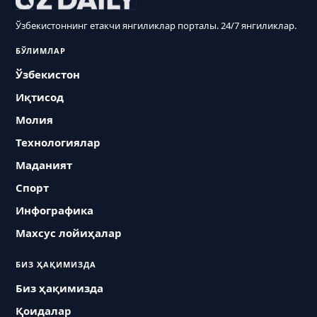
Ўзбекистоннинг етакчи янгиликлар порталы. 24/7 янгиликлар.
БЎЛИМЛАР
Ўзбекистон
Иқтисод
Молия
Технологиялар
Маданият
Спорт
Инфографика
Махсус лойиҳалар
БИЗ ҲАҚИМИЗДА
Биз ҳақимизда
Қоидалар