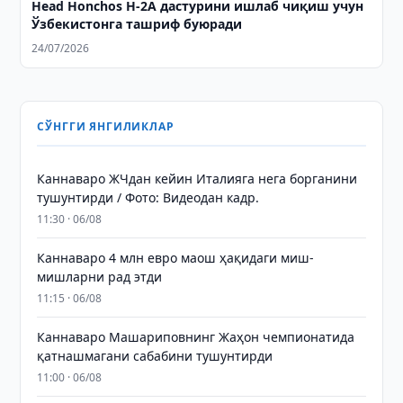
Head Honchos H-2А дастурини ишлаб чиқиш учун
Ўзбекистонга ташриф буюради
24/07/2026
СЎНГГИ ЯНГИЛИКЛАР
Каннаваро ЖЧдан кейин Италияга нега борганини
тушунтирди / Фото: Видеодан кадр.
11:30 · 06/08
Каннаваро 4 млн евро маош ҳақидаги миш-
мишларни рад этди
11:15 · 06/08
Каннаваро Машариповнинг Жаҳон чемпионатида
қатнашмагани сабабини тушунтирди
11:00 · 06/08