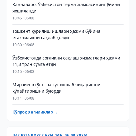
Каннаваро: Ўзбекистон терма жамоасининг ўйини
яхшиланди
10:45 · 06/08
Тошкент қурилиш ишлари ҳажми бўйича
етакчиликни сақлаб қолди
10:30 · 06/08
Ўзбекистонда соғлиқни сақлаш хизматлари ҳажми
11,3 трлн сўмга етди
10:15 · 06/08
Мирзиёев гўшт ва сут ишлаб чиқаришни
кўпайтиришни буюрди
10:11 · 06/08
Кўпроқ янгиликлар →
ВАЛЮТА КУРСЛАРИ (МБ, 06.08.2026)