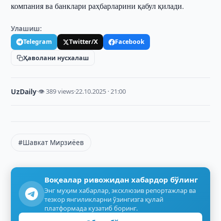
компания ва банклари раҳбарларини қабул қилади.
Улашиш:
Telegram
Twitter/X
Facebook
Ҳаволани нусхалаш
UzDaily
·
👁 389 views
·
22.10.2025 · 21:00
#Шавкат Мирзиёев
Воқеалар ривожидан хабардор бўлинг
Энг муҳим хабарлар, эксклюзив репортажлар ва
тезкор янгиликларни ўзингизга қулай
платформада кузатиб боринг.