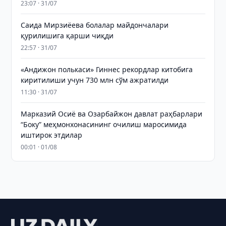
23:07 · 31/07
Саида Мирзиёева болалар майдончалари
қурилишига қарши чиқди
22:57 · 31/07
«Андижон полькаси» Гиннес рекордлар китобига
киритилиши учун 730 млн сўм ажратилди
11:30 · 31/07
Марказий Осиё ва Озарбайжон давлат раҳбарлари
“Боку” меҳмонхонасининг очилиш маросимида
иштирок этдилар
00:01 · 01/08