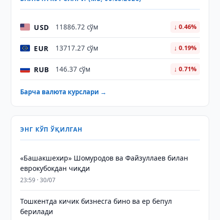
USD
11886.72 сўм
↓ 0.46%
EUR
13717.27 сўм
↓ 0.19%
RUB
146.37 сўм
↓ 0.71%
Барча валюта курслари →
ЭНГ КЎП ЎҚИЛГАН
«Башакшехир» Шомуродов ва Файзуллаев билан
еврокубокдан чиқди
23:59 · 30/07
Тошкентда кичик бизнесга бино ва ер бепул
берилади