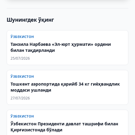
Шунингдек ўқинг
ЎЗБЕКИСТОН
Танзила Нарбаева «Эл-юрт ҳурмати» ордени
билан тақдирланди
25/07/2026
ЎЗБЕКИСТОН
Тошкент аэропортида қарийб 34 кг гиёҳвандлик
моддаси ушланди
27/07/2026
ЎЗБЕКИСТОН
Ўзбекистон Президенти давлат ташрифи билан
Қирғизистонда бўлади