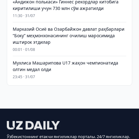
«Андижон полькаси» Гиннес рекордлар китобига
киритилиши учун 730 млн сўм ажратилди
11:30 · 31/07
Марказий Осиё ва Озарбайжон давлат раҳбарлари
“Боку” меҳмонхонасининг очилиш маросимида
иштирок этдилар
00:01 · 01/08
Мухлиса Машарипова U17 жаҳон чемпионатида
олтин медал олди
23:45 · 31/07
Ўзбекистоннинг етакчи янгиликлар порталы. 24/7 янгиликлар.