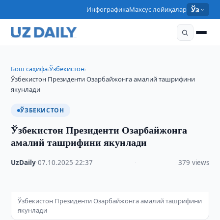
Инфографика
Махсус лойиҳалар
Ўз
Бош саҳифа
Ўзбекистон
›
›
Ўзбекистон Президенти Озарбайжонга амалий ташрифини
якунлади
ЎЗБЕКИСТОН
Ўзбекистон Президенти Озарбайжонга
амалий ташрифини якунлади
UzDaily
·
07.10.2025
·
22:37
·
379 views
Ўзбекистон Президенти Озарбайжонга амалий ташрифини
якунлади