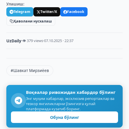
Улашиш:
Telegram
Twitter/X
Facebook
Ҳаволани нусхалаш
UzDaily
·
👁 379 views
·
07.10.2025 · 22:37
#Шавкат Мирзиёев
Воқеалар ривожидан хабардор бўлинг
Энг муҳим хабарлар, эксклюзив репортажлар ва
тезкор янгиликларни ўзингизга қулай
платформада кузатиб боринг.
Обуна бўлинг