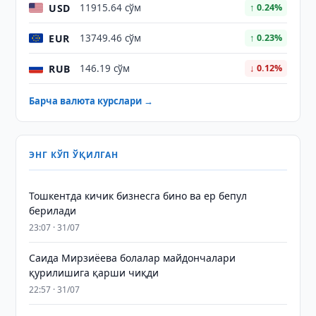
USD
11915.64 сўм
↑ 0.24%
EUR
13749.46 сўм
↑ 0.23%
RUB
146.19 сўм
↓ 0.12%
Барча валюта курслари →
ЭНГ КЎП ЎҚИЛГАН
Тошкентда кичик бизнесга бино ва ер бепул
берилади
23:07 · 31/07
Саида Мирзиёева болалар майдончалари
қурилишига қарши чиқди
22:57 · 31/07