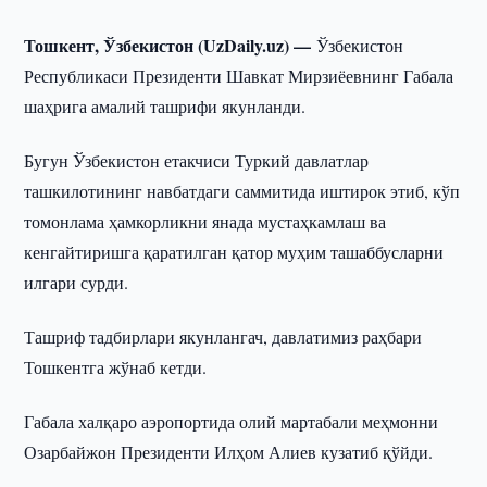
Тошкент, Ўзбекистон (UzDaily.uz) —
Ўзбекистон
Республикаси Президенти Шавкат Мирзиёевнинг Габала
шаҳрига амалий ташрифи якунланди.
Бугун Ўзбекистон етакчиси Туркий давлатлар
ташкилотининг навбатдаги саммитида иштирок этиб, кўп
томонлама ҳамкорликни янада мустаҳкамлаш ва
кенгайтиришга қаратилган қатор муҳим ташаббусларни
илгари сурди.
Ташриф тадбирлари якунлангач, давлатимиз раҳбари
Тошкентга жўнаб кетди.
Габала халқаро аэропортида олий мартабали меҳмонни
Озарбайжон Президенти Илҳом Алиев кузатиб қўйди.