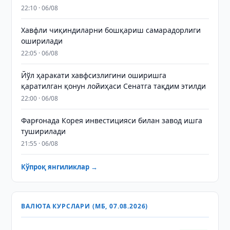
22:10 · 06/08
Хавфли чиқиндиларни бошқариш самарадорлиги
оширилади
22:05 · 06/08
Йўл ҳаракати хавфсизлигини оширишга
қаратилган қонун лойиҳаси Сенатга тақдим этилди
22:00 · 06/08
Фарғонада Корея инвестицияси билан завод ишга
туширилади
21:55 · 06/08
Кўпроқ янгиликлар →
ВАЛЮТА КУРСЛАРИ (МБ, 07.08.2026)