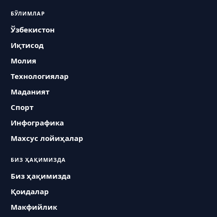
БЎЛИМЛАР
Ўзбекистон
Иқтисод
Молия
Технологиялар
Маданият
Спорт
Инфографика
Махсус лойиҳалар
БИЗ ҲАҚИМИЗДА
Биз ҳақимизда
Қоидалар
Макфийлик