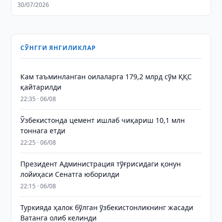
30/07/2026
СЎНГГИ ЯНГИЛИКЛАР
Кам таъминланган оилаларга 179,2 млрд сўм ҚҚС
қайтарилди
22:35 · 06/08
Ўзбекистонда цемент ишлаб чиқариш 10,1 млн
тоннага етди
22:25 · 06/08
Президент Администрация тўғрисидаги қонун
лойиҳаси Сенатга юборилди
22:15 · 06/08
Туркияда ҳалок бўлган ўзбекистонликнинг жасади
Ватанга олиб келинди