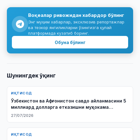
Воқеалар ривожидан хабардор бўлинг
Энг муҳим хабарлар, эксклюзив репортажлар
ва тезкор янгиликларни ўзингизга қулай
платформада кузатиб боринг.
Обуна бўлинг
Шунингдек ўқинг
ИҚТИСОД
Ўзбекистон ва Афғонистон савдо айланмасини 5
миллиард долларга етказишни муҳокама
қилишди
27/07/2026
ИҚТИСОД