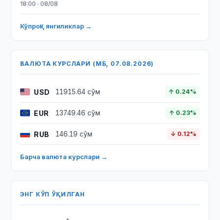
18:00 · 08/08
Кўпроқ янгиликлар →
ВАЛЮТА КУРСЛАРИ (МБ, 07.08.2026)
USD
11915.64 сўм
↑ 0.24%
EUR
13749.46 сўм
↑ 0.23%
RUB
146.19 сўм
↓ 0.12%
Барча валюта курслари →
ЭНГ КЎП ЎҚИЛГАН