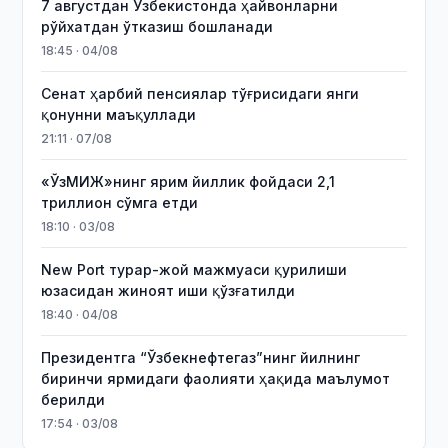
7 августдан Ўзбекистонда ҳайвонларни
рўйхатдан ўтказиш бошланади
18:45 · 04/08
Сенат ҳарбий пенсиялар тўғрисидаги янги
қонунни маъқуллади
21:11 · 07/08
«ЎзМИЖ»нинг ярим йиллик фойдаси 2,1
триллион сўмга етди
18:10 · 03/08
New Port турар-жой мажмуаси қурилиши
юзасидан жиноят иши қўзғатилди
18:40 · 04/08
Президентга “Ўзбекнефтегаз”нинг йилнинг
биринчи ярмидаги фаолияти ҳақида маълумот
берилди
17:54 · 03/08