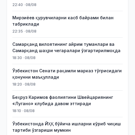
22:40 · 08/08
Мирзиёев қурувчиларни касб байрами билан
табриклади
22:35 · 08/08
Самарқанд вилоятининг айрим туманлари ва
Самарқанд шаҳри чегаралари ўзгартирилмоқда
18:30 · 08/08
Ўзбекистон Сенати рақамли марказ тўғрисидаги
қонунни маъқуллади
18:20 · 08/08
Беҳруз Каримов фаолиятини Швейцариянинг
«Лугано» клубида давом эттиради
18:10 · 08/08
Ўзбекистонда ЙҲҚ бўйича ишларни кўриб чиқиш
тартиби ўзгариши мумкин