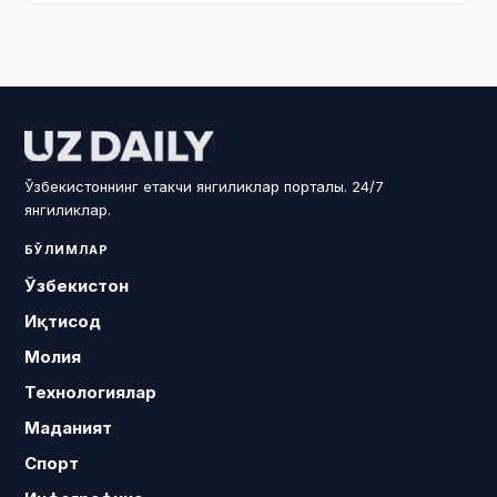
Ўзбекистоннинг етакчи янгиликлар порталы. 24/7
янгиликлар.
БЎЛИМЛАР
Ўзбекистон
Иқтисод
Молия
Технологиялар
Маданият
Спорт