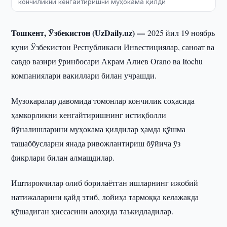
кончиликни кенгайтиришни муҳокама қилди
Тошкент, Ўзбекистон (UzDaily.uz) —
2025 йил 19 ноябрь
куни Ўзбекистон Республикаси Инвестициялар, саноат ва
савдо вазири ўринбосари Акрам Алиев Orano вa Itochu
компаниялари вакиллари билан учрашди.
Музокаралар давомида томонлар кончилик соҳасида
ҳамкорликни кенгайтиришнинг истиқболли
йўналишларини муҳокама қилдилар ҳамда қўшма
ташаббусларни янада ривожлантириш бўйича ўз
фикрлари билан алмашдилар.
Иштирокчилар олиб борилаётган ишларнинг ижобий
натижаларини қайд этиб, лойиҳа тармоққа келажакда
қўшадиган ҳиссасини алоҳида таъкидладилар.