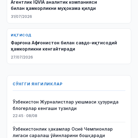
Агентлик IQVIA аналитик компанияси
билан ҳамкорликни муҳокама қилди
31/07/2026
ИҚТИСОД
Фарғона Афғонистон билан савдо-иқтисодий
ҳамкорликни кенгайтиради
27/07/2026
СЎНГГИ ЯНГИЛИКЛАР
Ўзбекистон Журналистлар уюшмаси ҳузурида
блогерлар кенгаши тузилди
22:45 · 08/08
Ўзбекистонлик ҳакамлар Осиё Чемпионлар
лигаси саралаш ўйинларини бошқаради