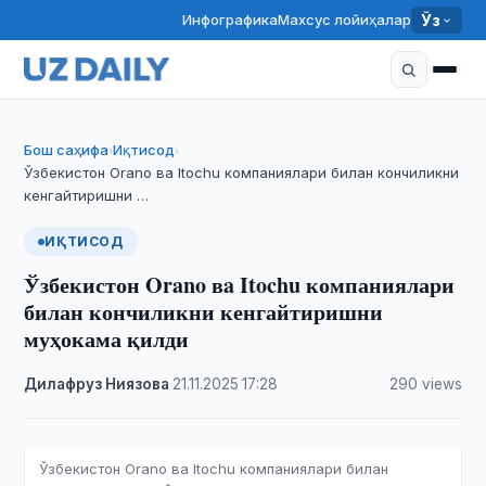
Инфографика
Махсус лойиҳалар
Ўз
Бош саҳифа
Иқтисод
›
›
Ўзбекистон Orano вa Itochu компаниялари билан кончиликни
кенгайтиришни …
ИҚТИСОД
Ўзбекистон Orano вa Itochu компаниялари
билан кончиликни кенгайтиришни
муҳокама қилди
Дилафруз Ниязова
·
21.11.2025
·
17:28
·
290 views
Ўзбекистон Orano вa Itochu компаниялари билан