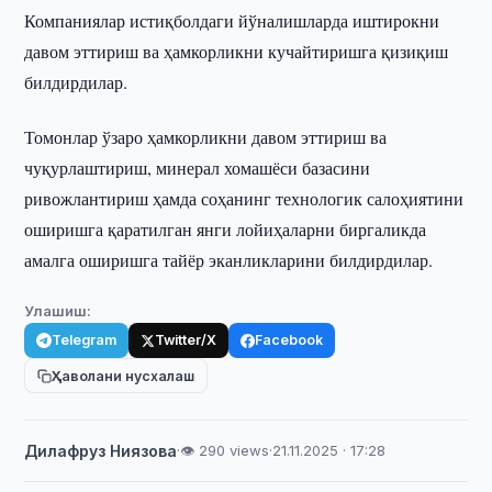
Компаниялар истиқболдаги йўналишларда иштирокни
давом эттириш ва ҳамкорликни кучайтиришга қизиқиш
билдирдилар.
Томонлар ўзаро ҳамкорликни давом эттириш ва
чуқурлаштириш, минерал хомашёси базасини
ривожлантириш ҳамда соҳанинг технологик салоҳиятини
оширишга қаратилган янги лойиҳаларни биргаликда
амалга оширишга тайёр эканликларини билдирдилар.
Улашиш:
Telegram
Twitter/X
Facebook
Ҳаволани нусхалаш
Дилафруз Ниязова
·
👁 290 views
·
21.11.2025 · 17:28