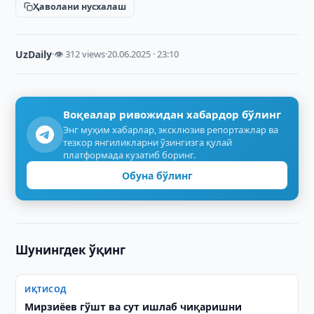
Ҳаволани нусхалаш
UzDaily
·
👁 312 views
·
20.06.2025 · 23:10
Воқеалар ривожидан хабардор бўлинг
Энг муҳим хабарлар, эксклюзив репортажлар ва
тезкор янгиликларни ўзингизга қулай
платформада кузатиб боринг.
Обуна бўлинг
Шунингдек ўқинг
ИҚТИСОД
Мирзиёев гўшт ва сут ишлаб чиқаришни