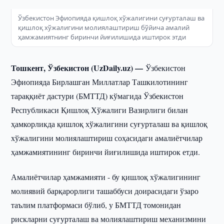
Ўзбекистон Эфиопияда қишлоқ хўжалигини суғурталаш ва
қишлоқ хўжалигини молиялаштириш бўйича амалий
ҳамжамиятнинг биринчи йиғилишида иштирок этди
Тошкент, Ўзбекистон (UzDaily.uz) —
Ўзбекистон
Эфиопияда Бирлашган Миллатлар Ташкилотининг
тараққиёт дастури (БМТТД) кўмагида Ўзбекистон
Республикаси Қишлоқ Хўжалиги Вазирлиги билан
ҳамкорликда қишлоқ хўжалигини суғурталаш ва қишлоқ
хўжалигини молиялаштириш соҳасидаги амалиётчилар
ҳамжамиятининг биринчи йиғилишида иштирок етди.
Амалиётчилар ҳамжамияти - бу қишлоқ хўжалигининг
молиявий барқарорлиги ташаббуси доирасидаги ўзаро
таълим платформаси бўлиб, у БМТТД томонидан
рискларни суғурталаш ва молиялаштириш механизмини