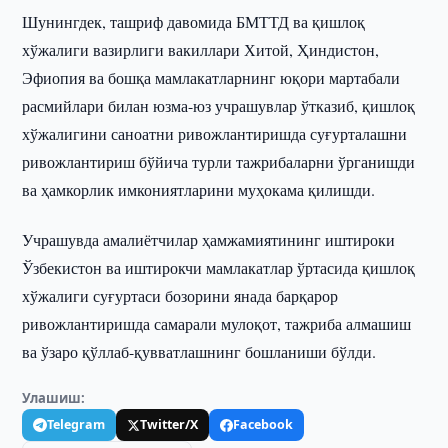
Шунингдек, ташриф давомида БМТТД ва қишлоқ
хўжалиги вазирлиги вакиллари Хитой, Ҳиндистон,
Эфиопия ва бошқа мамлакатларнинг юқори мартабали
расмийлари билан юзма-юз учрашувлар ўтказиб, қишлоқ
хўжалигини саноатни ривожлантиришда суғурталашни
ривожлантириш бўйича турли тажрибаларни ўрганишди
ва ҳамкорлик имкониятларини муҳокама қилишди.
Учрашувда амалиётчилар ҳамжамиятининг иштироки
Ўзбекистон ва иштирокчи мамлакатлар ўртасида қишлоқ
хўжалиги суғуртаси бозорини янада барқарор
ривожлантиришда самарали мулоқот, тажриба алмашиш
ва ўзаро қўллаб-қувватлашнинг бошланиши бўлди.
Улашиш:
Telegram
Twitter/X
Facebook