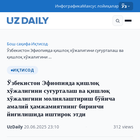
Инфографика
Махсус лойиҳалар
Ўз
Бош саҳифа
Иқтисод
›
›
Ўзбекистон Эфиопияда қишлоқ хўжалигини суғурталаш ва
қишлоқ хўжалигини …
ИҚТИСОД
Ўзбекистон Эфиопияда қишлоқ
хўжалигини суғурталаш ва қишлоқ
хўжалигини молиялаштириш бўйича
амалий ҳамжамиятнинг биринчи
йиғилишида иштирок этди
UzDaily
·
20.06.2025
·
23:10
·
312 views