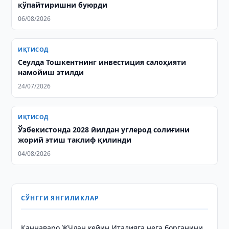
кўпайтиришни буюрди
06/08/2026
ИҚТИСОД
Сеулда Тошкентнинг инвестиция салоҳияти
намойиш этилди
24/07/2026
ИҚТИСОД
Ўзбекистонда 2028 йилдан углерод солиғини
жорий этиш таклиф қилинди
04/08/2026
СЎНГГИ ЯНГИЛИКЛАР
Каннаваро ЖЧдан кейин Италияга нега борганини