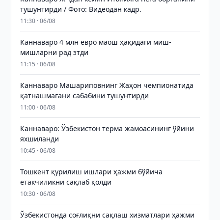
тушунтирди / Фото: Видеодан кадр.
11:30 · 06/08
Каннаваро 4 млн евро маош ҳақидаги миш-
мишларни рад этди
11:15 · 06/08
Каннаваро Машариповнинг Жаҳон чемпионатида
қатнашмагани сабабини тушунтирди
11:00 · 06/08
Каннаваро: Ўзбекистон терма жамоасининг ўйини
яхшиланди
10:45 · 06/08
Тошкент қурилиш ишлари ҳажми бўйича
етакчиликни сақлаб қолди
10:30 · 06/08
Ўзбекистонда соғлиқни сақлаш хизматлари ҳажми