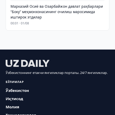
Марказий Осиё ва Озарбайжон давлат раҳбарлари
“Боку” меҳмонхонасининг очилиш маросимида
иштирок этдилар
00:01 · 01/08
Ўзбекистоннинг етакчи янгиликлар порталы. 24/7 янгиликлар.
БЎЛИМЛАР
Ўзбекистон
Иқтисод
Молия