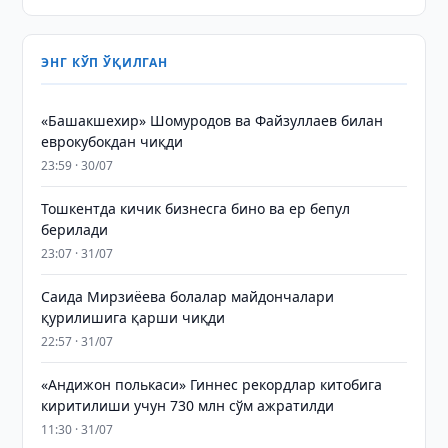
ЭНГ КЎП ЎҚИЛГАН
«Башакшехир» Шомуродов ва Файзуллаев билан
еврокубокдан чиқди
23:59 · 30/07
Тошкентда кичик бизнесга бино ва ер бепул
берилади
23:07 · 31/07
Саида Мирзиёева болалар майдончалари
қурилишига қарши чиқди
22:57 · 31/07
«Андижон полькаси» Гиннес рекордлар китобига
киритилиши учун 730 млн сўм ажратилди
11:30 · 31/07