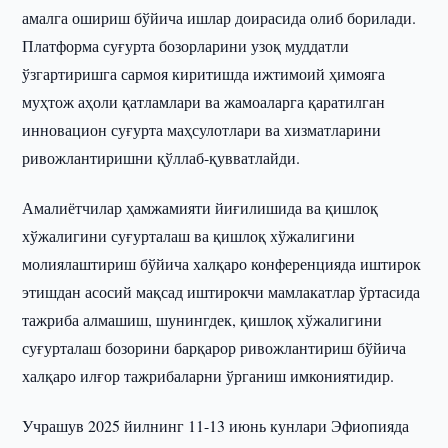
амалга ошириш бўйича ишлар доирасида олиб борилади.
Платформа суғурта бозорларини узоқ муддатли
ўзгартиришга сармоя киритишда ижтимоий ҳимояга
муҳтож аҳоли қатламлари ва жамоаларга қаратилган
инновацион суғурта маҳсулотлари ва хизматларини
ривожлантиришни қўллаб-қувватлайди.
Амалиётчилар ҳамжамияти йиғилишида ва қишлоқ
хўжалигини суғурталаш ва қишлоқ хўжалигини
молиялаштириш бўйича халқаро конференцияда иштирок
этишдан асосий мақсад иштирокчи мамлакатлар ўртасида
тажриба алмашиш, шунингдек, қишлоқ хўжалигини
суғурталаш бозорини барқарор ривожлантириш бўйича
халқаро илғор тажрибаларни ўрганиш имкониятидир.
Учрашув 2025 йилнинг 11-13 июнь кунлари Эфиопияда