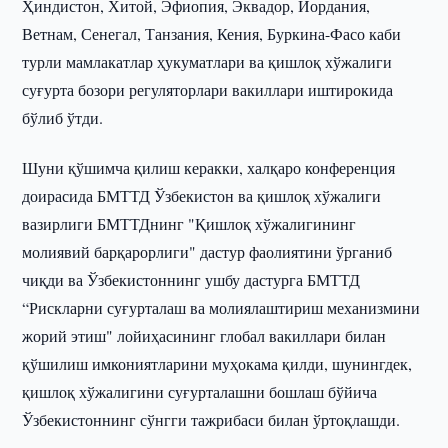
Ҳиндистон, Хитой, Эфиопия, Эквадор, Иордания,
Ветнам, Сенегал, Танзания, Кения, Буркина-Фасо каби
турли мамлакатлар ҳукуматлари ва қишлоқ хўжалиги
суғурта бозори регуляторлари вакиллари иштирокида
бўлиб ўтди.
Шуни қўшимча қилиш керакки, халқаро конференция
доирасида БМТТД Ўзбекистон ва қишлоқ хўжалиги
вазирлиги БМТТДнинг "Қишлоқ хўжалигининг
молиявий барқарорлиги" дастур фаолиятини ўрганиб
чиқди ва Ўзбекистоннинг ушбу дастурга БМТТД
“Рискларни суғурталаш ва молиялаштириш механизмини
жорий этиш" лойиҳасининг глобал вакиллари билан
қўшилиш имкониятларини муҳокама қилди, шунингдек,
қишлоқ хўжалигини суғурталашни бошлаш бўйича
Ўзбекистоннинг сўнгги тажрибаси билан ўртоқлашди.