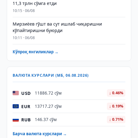
11,3 трлн сўмга етди
10:15 · 06/08
Мирзиёев гўшт ва сут ишлаб чиқаришни
кўпайтиришни буюрди
10:11 · 06/08
Кўпроқ янгиликлар →
ВАЛЮТА КУРСЛАРИ (МБ, 06.08.2026)
USD
11886.72 сўм
↓ 0.46%
EUR
13717.27 сўм
↓ 0.19%
RUB
146.37 сўм
↓ 0.71%
Барча валюта курслари →