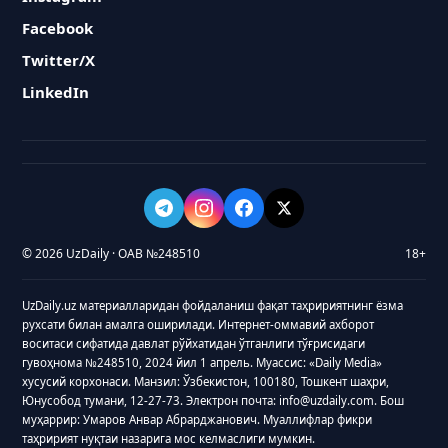
Facebook
Twitter/X
LinkedIn
© 2026 UzDaily · ОАВ №248510
18+
UzDaily.uz материалларидан фойдаланиш фақат таҳририятнинг ёзма
рухсати билан амалга оширилади. Интернет-оммавий ахборот
воситаси сифатида давлат рўйхатидан ўтганлиги тўғрисидаги
гувоҳнома №248510, 2024 йил 1 апрель. Муассис: «Daily Media»
хусусий корхонаси. Манзил: Ўзбекистон, 100180, Тошкент шаҳри,
Юнусобод тумани, 12-27-73. Электрон почта: info@uzdaily.com. Бош
муҳаррир: Умаров Анвар Абрарджанович. Муаллифлар фикри
таҳририят нуқтаи назарига мос келмаслиги мумкин.