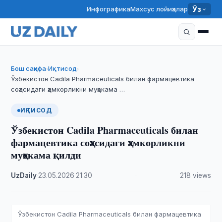
Инфографика
Махсус лойиҳалар
Ўз
Бош саҳифа
Иқтисод
›
›
Ўзбекистон Cadila Pharmaceuticals билан фармацевтика
соҳасидаги ҳамкорликни муҳокама …
ИҚТИСОД
Ўзбекистон Cadila Pharmaceuticals билан
фармацевтика соҳасидаги ҳамкорликни
муҳокама қилди
UzDaily
·
23.05.2026
·
21:30
·
218 views
Ўзбекистон Cadila Pharmaceuticals билан фармацевтика