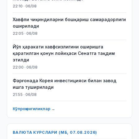
22:10 · 06/08
Хавфли чиқиндиларни бошқариш самарадорлиги
оширилади
22:05 · 06/08
Йўл ҳаракати хавфсизлигини оширишга
қаратилган қонун лойиҳаси Сенатга тақдим
этилди
22:00 · 06/08
Фарғонада Корея инвестицияси билан завод
ишга туширилади
21:55 · 06/08
Кўпроқ янгиликлар →
ВАЛЮТА КУРСЛАРИ (МБ, 07.08.2026)