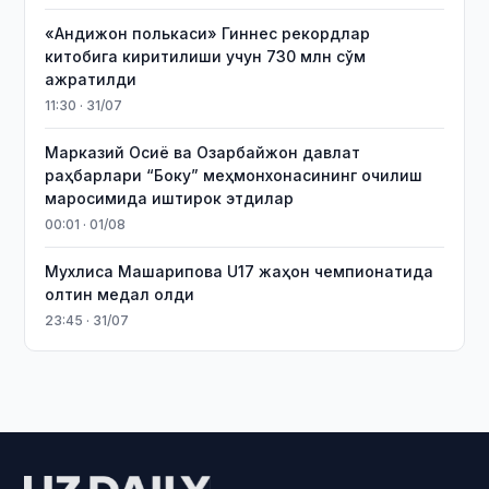
«Андижон полькаси» Гиннес рекордлар
китобига киритилиши учун 730 млн сўм
ажратилди
11:30 · 31/07
Марказий Осиё ва Озарбайжон давлат
раҳбарлари “Боку” меҳмонхонасининг очилиш
маросимида иштирок этдилар
00:01 · 01/08
Мухлиса Машарипова U17 жаҳон чемпионатида
олтин медал олди
23:45 · 31/07