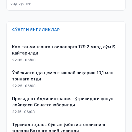
29/07/2026
СЎНГГИ ЯНГИЛИКЛАР
Кам таъминланган оилаларга 179,2 млрд сўм ҚҚС
қайтарилди
22:35 · 06/08
Ўзбекистонда цемент ишлаб чиқариш 10,1 млн
тоннага етди
22:25 · 06/08
Президент Администрация тўғрисидаги қонун
лойиҳаси Сенатга юборилди
22:15 · 06/08
Туркияда ҳалок бўлган ўзбекистонликнинг
жасади Ватанга олиб келинди