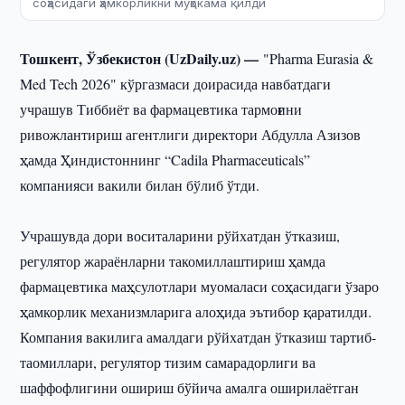
соҳасидаги ҳамкорликни муҳокама қилди
Тошкент, Ўзбекистон (UzDaily.uz) —
"Pharma Eurasia &
Med Tech 2026" кўргазмаси доирасида навбатдаги
учрашув Тиббиёт ва фармацевтика тармоғини
ривожлантириш агентлиги директори Абдулла Азизов
ҳамда Ҳиндистоннинг “Cadila Pharmaceuticals”
компанияси вакили билан бўлиб ўтди.
Учрашувда дори воситаларини рўйхатдан ўтказиш,
регулятор жараёнларни такомиллаштириш ҳамда
фармацевтика маҳсулотлари муомаласи соҳасидаги ўзаро
ҳамкорлик механизмларига алоҳида эътибор қаратилди.
Компания вакилига амалдаги рўйхатдан ўтказиш тартиб-
таомиллари, регулятор тизим самарадорлиги ва
шаффофлигини ошириш бўйича амалга оширилаётган