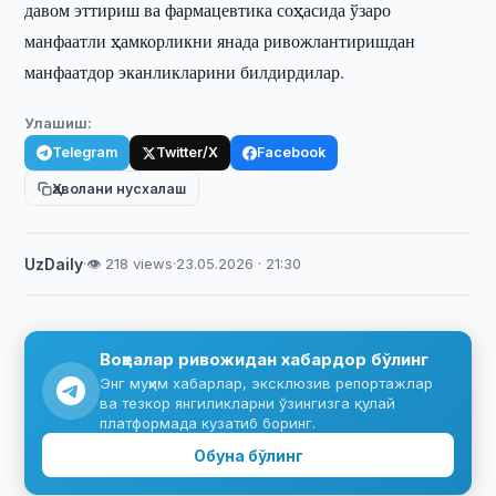
давом эттириш ва фармацевтика соҳасида ўзаро
манфаатли ҳамкорликни янада ривожлантиришдан
манфаатдор эканликларини билдирдилар.
Улашиш:
Telegram
Twitter/X
Facebook
Ҳаволани нусхалаш
UzDaily
·
👁 218 views
·
23.05.2026 · 21:30
Воқеалар ривожидан хабардор бўлинг
Энг муҳим хабарлар, эксклюзив репортажлар
ва тезкор янгиликларни ўзингизга қулай
платформада кузатиб боринг.
Обуна бўлинг