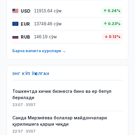
USD
11915.64 сўм
↑ 0.24%
EUR
13749.46 сўм
↑ 0.23%
RUB
146.19 сўм
↓ 0.12%
Барча валюта курслари →
ЭНГ КЎП ЎҚИЛГАН
Тошкентда кичик бизнесга бино ва ер бепул
берилади
23:07 · 31/07
Саида Мирзиёева болалар майдончалари
қурилишига қарши чиқди
22:57 · 31/07