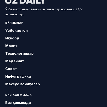
Ўзбекистоннинг етакчи янгиликлар порталы. 24/7
янгиликлар.
БЎЛИМЛАР
Ўзбекистон
Иқтисод
Молия
Технологиялар
Маданият
Спорт
Инфографика
Махсус лойиҳалар
БИЗ ҲАҚИМИЗДА
Биз ҳақимизда