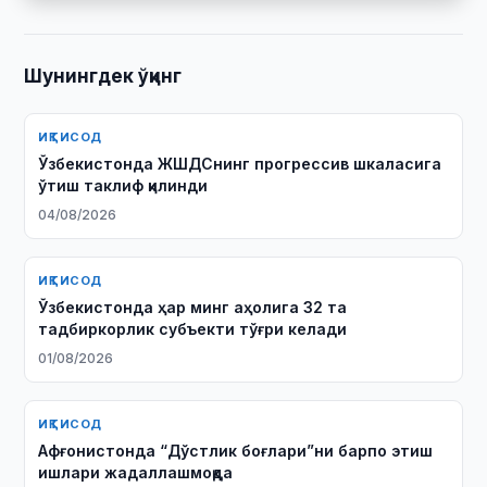
Шунингдек ўқинг
ИҚТИСОД
Ўзбекистонда ЖШДСнинг прогрессив шкаласига
ўтиш таклиф қилинди
04/08/2026
ИҚТИСОД
Ўзбекистонда ҳар минг аҳолига 32 та
тадбиркорлик субъекти тўғри келади
01/08/2026
ИҚТИСОД
Афғонистонда “Дўстлик боғлари”ни барпо этиш
ишлари жадаллашмоқда