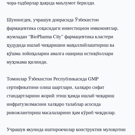
чора-тадбирлар ҳақида маълумот берилди.
Шунингдек, учрашув доирасида Ўзбекистон
фармацевтика соҳасидаги инвестицион имкониятлар,
жумладан “BioPharma City” фармацевтика кластери
ҳудудида ишлаб чиқаришни маҳаллийлаштириш ва
қўшма лойиҳаларни амалга ошириш истиқболлари
муҳокама қилинди.
Томонлар Ўзбекистон Республикасида GMP
сертификатини олиш шартлари, халқаро сифат
стандартларини жорий этиш ҳамда ишлаб чиқариш
инфратузилмасини халқаро талаблар асосида
ривожлантириш масалаларини ҳам кўриб чиқдилар.
Учрашув якунида иштирокчилар конструктив мулоқотни