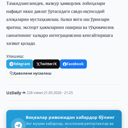
Таъкидланганидек, мазкур ҳамкорлик лойиҳалари
нафақат икки давлат ўртасидаги савдо-иқтисодий
алоқаларни мустаҳкамлаш, балки янги иш ўринлари
яратиш, экспорт ҳажмларини ошириш ва тўқимачилик
саноатининг халқаро интеграциясини кенгайтиришга
хизмат қилади.
Улашиш:
Telegram
Twitter/X
Facebook
Ҳаволани нусхалаш
UzDaily
·
👁 228 views
·
21.05.2026 · 21:25
Воқеалар ривожидан хабардор бўлинг
Энг муҳим хабарлар, эксклюзив репортажлар ва