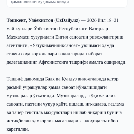
ҳамкорликни муҳокама қилди
Тошкент, Ўзбекистон (UzDaily.uz) —
2026 йил 18–21
май кунлари Ўзбекистон Республикаси Вазирлар
Маҳкамаси ҳузуридаги Енгил саноатни ривожлантириш
агентлиги, «Ўзтўқимачиликсаноат» уюшмаси ҳамда
етакчи соҳа корхоналари вакилларидан иборат
делегациянинг Афғонистонга ташрифи амалга оширилди.
Ташриф давомида Балх ва Қундуз вилоятларида қатор
расмий учрашувлар ҳамда саноат йўналишидаги
музокаралар ўтказилди. Музокараларда тўқимачилик
саноати, пахтани чуқур қайта ишлаш, ип-калава, газлама
ва тайёр текстиль маҳсулотлари ишлаб чиқариш бўйича
истиқболли ҳамкорлик масалаларига алоҳида эътибор
қаратилди.