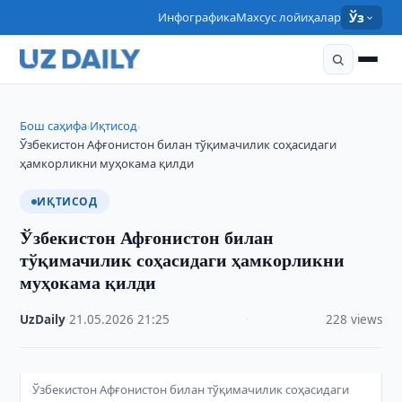
Инфографика
Махсус лойиҳалар
Ўз
Бош саҳифа
Иқтисод
›
›
Ўзбекистон Афғонистон билан тўқимачилик соҳасидаги
ҳамкорликни муҳокама қилди
ИҚТИСОД
Ўзбекистон Афғонистон билан
тўқимачилик соҳасидаги ҳамкорликни
муҳокама қилди
UzDaily
·
21.05.2026
·
21:25
·
228 views
Ўзбекистон Афғонистон билан тўқимачилик соҳасидаги