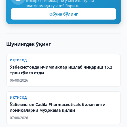
тезкор янгиликларни ўзингизга қулай
платформада кузатиб боринг.
Обуна бўлинг
Шунингдек ўқинг
ИҚТИСОД
Ўзбекистонда ичимликлар ишлаб чиқариш 15,2
трлн сўмга етди
06/08/2026
ИҚТИСОД
Ўзбекистон Cadila Pharmaceuticals билан янги
лойиҳаларни муҳокама қилди
07/08/2026