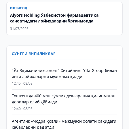
ИҚТИСОД
Alyors Holding Ўзбекистон фармацевтика
саноатидаги лойиҳаларни ўрганмоқда
31/07/2026
СЎНГГИ ЯНГИЛИКЛАР
"Ўзтўқимачиликсаноат" Хитойнинг Yifa Group билан
янги лойиҳаларни муҳокама қилди
12:45 · 08/08
Тошкентда 400 млн сўмлик декларация қилинмаган
дорилар олиб қўйилди
12:40 · 08/08
Агентлик «Чодра ҳовли» мажмуаси ҳолати ҳақидаги
хабарларни рад этди