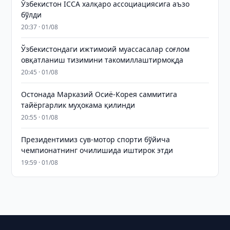
Ўзбекистон ICCA халқаро ассоциациясига аъзо
бўлди
20:37 · 01/08
Ўзбекистондаги ижтимоий муассасалар соғлом
овқатланиш тизимини такомиллаштирмоқда
20:45 · 01/08
Остонада Марказий Осиё-Корея саммитига
тайёргарлик муҳокама қилинди
20:55 · 01/08
Президентимиз сув-мотор спорти бўйича
чемпионатнинг очилишида иштирок этди
19:59 · 01/08