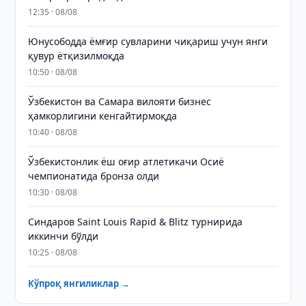
12:35 · 08/08
Юнусободда ёмғир сувларини чиқариш учун янги
қувур ётқизилмоқда
10:50 · 08/08
Ўзбекистон ва Самара вилояти бизнес
ҳамкорлигини кенгайтирмоқда
10:40 · 08/08
Ўзбекистонлик ёш оғир атлетикачи Осиё
чемпионатида бронза олди
10:30 · 08/08
Синдаров Saint Louis Rapid & Blitz турнирида
иккинчи бўлди
10:25 · 08/08
Кўпроқ янгиликлар →