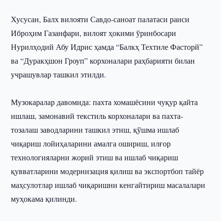
Хусусан, Балх вилояти Савдо-саноат палатаси раиси
Иброҳим Газанфари, вилоят ҳокими ўринбосари
Нурилҳодий Абу Идрис ҳамда “Балкҳ Техтиле Фасторй”
ва “Дуракҳшон Гроуп” корхоналари раҳбарияти билан
учрашувлар ташкил этилди.
Музокаралар давомида: пахта хомашёсини чуқур қайта
ишлаш, замонавий текстиль корхоналари ва пахта-
тозалаш заводларини ташкил этиш, қўшма ишлаб
чиқариш лойиҳаларини амалга ошириш, илғор
технологияларни жорий этиш ва ишлаб чиқариш
қувватларини модернизация қилиш ва экспортбоп тайёр
маҳсулотлар ишлаб чиқаришни кенгайтириш масалалари
муҳокама қилинди.