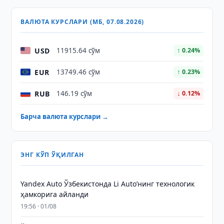
ВАЛЮТА КУРСЛАРИ (МБ, 07.08.2026)
USD
11915.64 сўм
↑ 0.24%
EUR
13749.46 сўм
↑ 0.23%
RUB
146.19 сўм
↓ 0.12%
Барча валюта курслари →
ЭНГ КЎП ЎҚИЛГАН
Yandex Auto Ўзбекистонда Li Auto’нинг технологик
ҳамкорига айланди
19:56 · 01/08