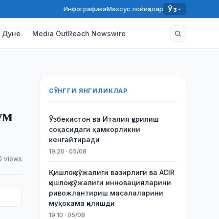
Инфографика
Махсус лойиҳалар
Ўз
Дунё
Media OutReach Newswire
СЎНГГИ ЯНГИЛИКЛАР
ум
Ўзбекистон ва Италия қурилиш
соҳасидаги ҳамкорликни
кенгайтиради
19:20 · 05/08
0 views
Қишлоқ хўжалиги вазирлиги ва ACIR
қишлоқ хўжалиги инновацияларини
ривожлантириш масалаларини
муҳокама қилишди
19:10 · 05/08