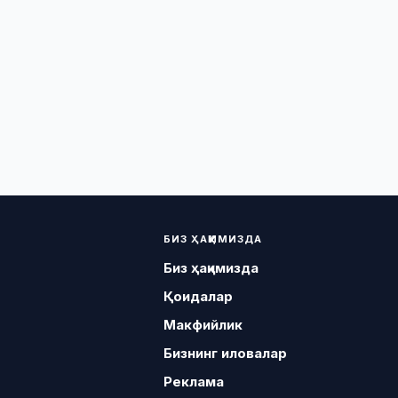
БИЗ ҲАҚИМИЗДА
Биз ҳақимизда
Қоидалар
Макфийлик
Бизнинг иловалар
Реклама