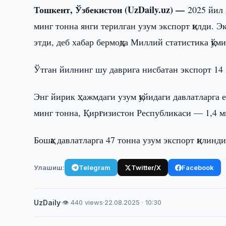
Тошкент, Ўзбекистон (UzDaily.uz) —
2025 йил 
минг тонна янги терилган узум экспорт қилди.
этди, деб хабар бермоқда Миллий статистика қўми
Ўтган йилнинг шу даврига нисбатан экспорт 14 
Энг йирик ҳажмдаги узум қуйидаги давлатларга 
минг тонна, Қирғизистон Республикаси — 1,4 м
Бошқа давлатларга 47 тонна узум экспорт қилинди
Улашиш:
Telegram
Twitter/X
Facebook
UzDaily
·
👁 440 views
·
22.08.2025 · 10:30