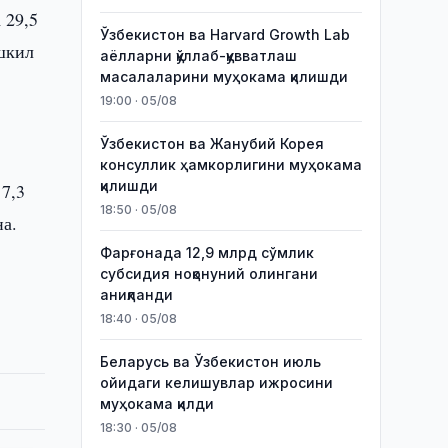
 29,5
Ўзбекистон ва Harvard Growth Lab
ашкил
аёлларни қўллаб-қувватлаш
масалаларини муҳокама қилишди
19:00 · 05/08
Ўзбекистон ва Жанубий Корея
консуллик ҳамкорлигини муҳокама
қилишди
 7,3
18:50 · 05/08
на.
Фарғонада 12,9 млрд сўмлик
субсидия ноқонуний олингани
аниқланди
18:40 · 05/08
Беларусь ва Ўзбекистон июль
ойидаги келишувлар ижросини
муҳокама қилди
18:30 · 05/08