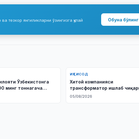
Обуна бўлинг
ва тезкор янгиликларни ўзингизга қулай
ИҚТИСОД
илояти Ўзбекистонга
Хитой компанияси
00 минг тоннагача
трансформатор ишлаб чиқа
 экспорт қилиши
лойиҳасини ишга туширади
6
05/08/2026