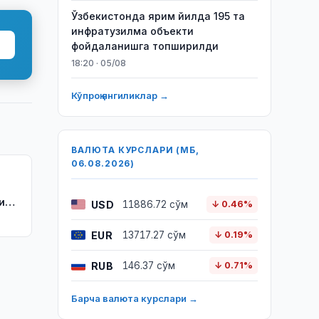
Ўзбекистонда ярим йилда 195 та
инфратузилма объекти
фойдаланишга топширилди
18:20 · 05/08
Кўпроқ янгиликлар →
ВАЛЮТА КУРСЛАРИ (МБ,
06.08.2026)
риш
USD
11886.72 сўм
↓ 0.46%
EUR
13717.27 сўм
↓ 0.19%
RUB
146.37 сўм
↓ 0.71%
Барча валюта курслари →