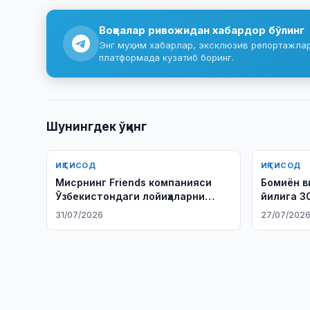
Воқеалар ривожидан хабардор бўлинг
Энг муҳим хабарлар, эксклюзив репортажлар 
платформада кузатиб боринг.
Шунингдек ўқинг
ИҚТИСОД
ИҚТИСОД
Мисрнинг Friends компанияси
Бомиён в
Ўзбекистондаги лойиҳаларни
йилига 3
ўрганмоқда
картошка
31/07/2026
27/07/202
мумкин