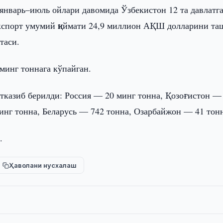
январь–июль ойлари давомида Ўзбекистон 12 та давлатга
 Экспорт умумий қиймати 24,9 миллион АҚШ долларини т
таси.
минг тоннага кўпайган.
етказиб берилди: Россия — 20 минг тонна, Қозоғистон —
инг тонна, Беларусь — 742 тонна, Озарбайжон — 41 тон
.
Ҳаволани нусхалаш