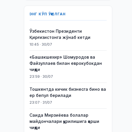
ЭНГ КЎП ЎҚИЛГАН
Ўзбекистон Президенти
Қирғизистонга жўнаб кетди
10:45 · 30/07
«Башакшехир» Шомуродов ва
Файзуллаев билан еврокубокдан
чиқди
23:59 · 30/07
Тошкентда кичик бизнесга бино ва
ер бепул берилади
23:07 · 31/07
Саида Мирзиёева болалар
майдончалари қурилишига қарши
чиқди