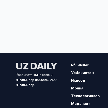
БЎЛИМЛАР
Ўзбекистон
Ўзбекистоннинг етакчи
янгиликлар порталы. 24/7
Иқтисод
янгиликлар.
Молия
Технологиялар
Маданият