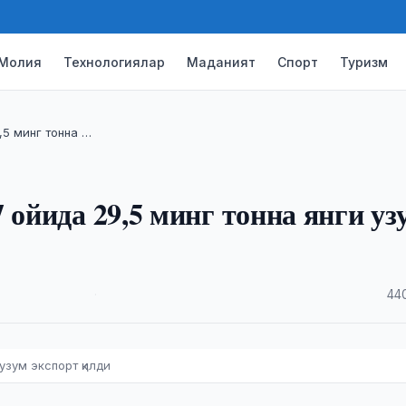
Молия
Технологиялар
Маданият
Спорт
Туризм
,5 минг тонна …
 ойида 29,5 минг тонна янги уз
·
44
узум экспорт қилди