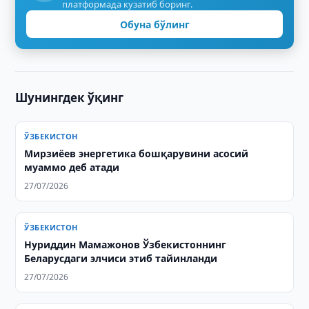
платформада кузатиб боринг.
Обуна бўлинг
Шунингдек ўқинг
ЎЗБЕКИСТОН
Мирзиёев энергетика бошқарувини асосий
муаммо деб атади
27/07/2026
ЎЗБЕКИСТОН
Нуриддин Мамажонов Ўзбекистоннинг
Беларусдаги элчиси этиб тайинланди
27/07/2026