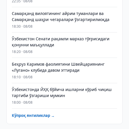
22:35 · 08/08
Самарқанд вилоятининг айрим туманлари ва
Самарқанд шаҳри чегаралари ўзгартирилмоқда
18:30 · 08/08
Ўзбекистон Сенати рақамли марказ тўғрисидаги
қонунни маъқуллади
18:20 · 08/08
Беҳруз Каримов фаолиятини Швейцариянинг
«Лугано» клубида давом эттиради
18:10 · 08/08
Ўзбекистонда ЙҲҚ бўйича ишларни кўриб чиқиш
тартиби ўзгариши мумкин
18:00 · 08/08
Кўпроқ янгиликлар →