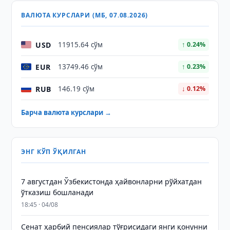
ВАЛЮТА КУРСЛАРИ (МБ, 07.08.2026)
USD
11915.64 сўм
↑ 0.24%
EUR
13749.46 сўм
↑ 0.23%
RUB
146.19 сўм
↓ 0.12%
Барча валюта курслари →
ЭНГ КЎП ЎҚИЛГАН
7 августдан Ўзбекистонда ҳайвонларни рўйхатдан
ўтказиш бошланади
18:45 · 04/08
Сенат ҳарбий пенсиялар тўғрисидаги янги қонунни