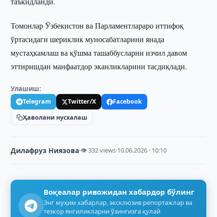
таъкидланди.
Томонлар Ўзбекистон ва Парламентлараро иттифоқ
ўртасидаги шериклик муносабатларини янада
мустаҳкамлаш ва қўшма ташаббусларни изчил давом
эттиришдан манфаатдор эканликларини тасдиқлади.
Улашиш:
Telegram
Twitter/X
Facebook
Ҳаволани нусхалаш
Дилафруз Ниязова
·
👁 332 views
·
10.06.2026 · 10:10
Воқеалар ривожидан хабардор бўлинг
Энг муҳим хабарлар, эксклюзив репортажлар ва
тезкор янгиликларни ўзингизга қулай