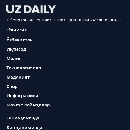
Ўзбекистоннинг етакчи янгиликлар порталы. 24/7 янгиликлар.
БЎЛИМЛАР
Ўзбекистон
Иқтисод
Молия
Технологиялар
Маданият
Спорт
Инфографика
Махсус лойиҳалар
БИЗ ҲАҚИМИЗДА
Биз ҳақимизда