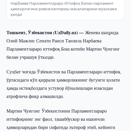
Нарбаева Парламентлараро Иттифоқ билан парламент
ҳамкорлигини ривожлантириш масалаларини муҳокама
қилди
Тошкент, Ўзбекистон (UzDaily.uz) —
Женева шаҳрида
Олий Мажлис Сенати Раиси Танзила Нарбаева
Парламентлараро иттифоқ Бош котиби Мартин Чунгонг
билан учрашув ўтказди.
Суҳбат чоғида Ўзбекистон ва Парламентлараро иттифоқ
ўртасидаги кўп қиррали ҳамкорликнинг бугунги ҳолати
ҳамда истиқболдаги устувор йўналишлари юзасидан
атрофлича фикр алмашилди.
Мартин Чунгонг Ўзбекистонни Парламентлараро
иттифоқнинг энг фаол, ташаббускор ва ишончли
ҳамкорларидан бири сифатида эътироф этиб, кейинги