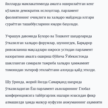
йилларда мамлакатимизда амалга оширилаётган кенг
кўламли демократик ислоҳотлар, парламент
фаолиятининг очиқлиги ва халқаро майдонда илгари
сураётган ташаббусларини юқори баҳолади.
Учрашув давомида Бухоро ва Тошкент шаҳарларида
ўтказилган халқаро форумлар, шунингдек, Барқарор
ривожланиш мақсадлари ижроси устидан парламент
назоратини амалга ошириш бўйича Ўзбекистонда
шаклланган самарали тажриба халқаро ҳамжамият
томонидан эътироф этилаётгани алоҳида қайд этилди.
Шу ўринда, жорий йилда Самарқанд шаҳрида
ўтказиладиган Ёш парламент аъзоларининг Глобал
конференциясига тайёргарлик ишлари юзасидан фикр
алмашилди ҳамда мазкур нуфузли анжуманнинг аҳамияти