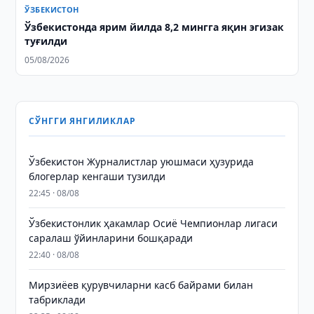
ЎЗБЕКИСТОН
Ўзбекистонда ярим йилда 8,2 мингга яқин эгизак
туғилди
05/08/2026
СЎНГГИ ЯНГИЛИКЛАР
Ўзбекистон Журналистлар уюшмаси ҳузурида
блогерлар кенгаши тузилди
22:45 · 08/08
Ўзбекистонлик ҳакамлар Осиё Чемпионлар лигаси
саралаш ўйинларини бошқаради
22:40 · 08/08
Мирзиёев қурувчиларни касб байрами билан
табриклади