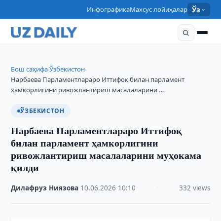
Инфографика
Махсус лойиҳалар
Ўз
Бош саҳифа
Ўзбекистон
›
›
Нарбаева Парламентлараро Иттифоқ билан парламент
ҳамкорлигини ривожлантириш масалаларини …
ЎЗБЕКИСТОН
Нарбаева Парламентлараро Иттифоқ
билан парламент ҳамкорлигини
ривожлантириш масалаларини муҳокама
қилди
Дилафруз Ниязова
·
10.06.2026
·
10:10
·
332 views