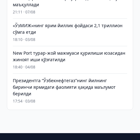
маъқуллади
21:11 · 07/08
«ЎзМИЖ»нинг ярим йиллик фойдаси 2,1 триллион
сўмга етди
18:10 · 03/08
New Port турар-жой мажмуаси қурилиши юзасидан
жиноят иши қўзғатилди
18:40 · 04/08
Президентга “Ўзбекнефтегаз”нинг йилнинг
биринчи ярмидаги фаолияти ҳақида маълумот
берилди
17:54 · 03/08