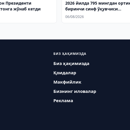
он Президенти
2026 йилда 795 мингдан орти
тонга жўнаб кетди
биринчи синф ўқувчиси
«Президент совғаси» олади
06/08/2026
БИЗ ҲАҚИМИЗДА
Биз ҳақимизда
Қоидалар
Макфийлик
Бизнинг иловалар
Реклама