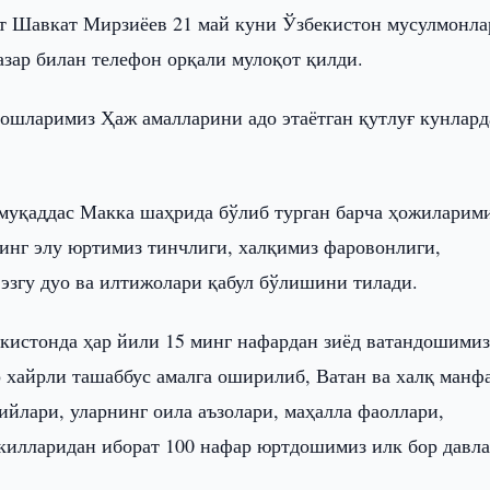
т Шавкат Мирзиёев 21 май куни Ўзбекистон мусулмонла
зар билан телефон орқали мулоқот қилди.
ошларимиз Ҳаж амалларини адо этаётган қутлуғ кунлард
 муқаддас Макка шаҳрида бўлиб турган барча ҳожиларим
инг элу юртимиз тинчлиги, халқимиз фаровонлиги,
 эзгу дуо ва илтижолари қабул бўлишини тилади.
кистонда ҳар йили 15 минг нафардан зиёд ватандошими
р хайрли ташаббус амалга оширилиб, Ватан ва халқ манф
йлари, уларнинг оила аъзолари, маҳалла фаоллари,
килларидан иборат 100 нафар юртдошимиз илк бор давла