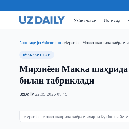
Ўзбекистон
Иқтисод
Бош саҳифа
Ўзбекистон
Мирзиёев Макка шаҳрида зиёратчи
›
›
ЎЗБЕКИСТОН
Мирзиёев Макка шаҳрида 
билан табриклади
UzDaily
·
22.05.2026
·
09:15
Мирзиёев Макка шаҳрида зиёратчиларни Қурбон ҳайити