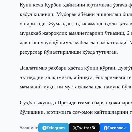
Куни кеча Қурбон ҳайитини юртимизда ўзгача 
қабул қилинди. Муборак айёмни нишонлаш билан
оширилади. Жумладан, эҳтиёжманд аҳоли қатлам
мураккаб жарроҳлик амалиётларини ўтказиш, 2
даволаш учун қўшимча маблағлар ажратилади. 
ресурслар йўналтирилиши кўзда тутилган.
Давлатимиз раҳбари ҳаётда кўпни кўрган, дуогў
эътиқодни халқимизга, айниқса, ёшларимизга те
маънавий муҳитни мустаҳкамлашда намуна бўл
Суҳбат якунида Президентимиз барча ҳожиларим
бўлишини, юртимизга соғ-омон қайтишларини т
Улашиш:
Telegram
Twitter/X
Facebook