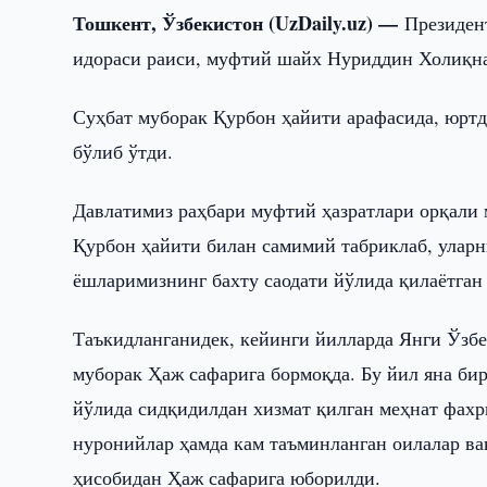
Тошкент, Ўзбекистон (UzDaily.uz) —
Президен
идораси раиси, муфтий шайх Нуриддин Холиқна
Суҳбат муборак Қурбон ҳайити арафасида, юртд
бўлиб ўтди.
Давлатимиз раҳбари муфтий ҳазратлари орқали
Қурбон ҳайити билан самимий табриклаб, уларн
ёшларимизнинг бахту саодати йўлида қилаётган
Таъкидланганидек, кейинги йилларда Янги Ўзбе
муборак Ҳаж сафарига бормоқда. Бу йил яна би
йўлида сидқидилдан хизмат қилган меҳнат фахри
нуронийлар ҳамда кам таъминланган оилалар ва
ҳисобидан Ҳаж сафарига юборилди.