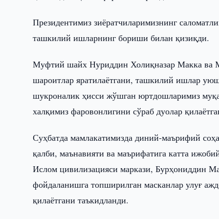
Президентимиз зиёратчиларимизнинг саломатли
ташкилий ишларнинг бориши билан қизиқди.
Муфтий шайх Нуриддин Холиқназар Макка ва Ма
шароитлар яратилаётгани, ташкилий ишлар уюш
шукроналик ҳисси жўшган юртдошларимиз муқад
халқимиз фаровонлигини сўраб дуолар қилаётга
Суҳбатда мамлакатимизда диний-маърифий соҳа
қалби, маънавияти ва маърифатига катта ижоби
Ислом цивилизацияси маркази, Бурҳониддин М
фойдаланишга топширилган масканлар улуғ аждо
қилаётгани таъкидланди.