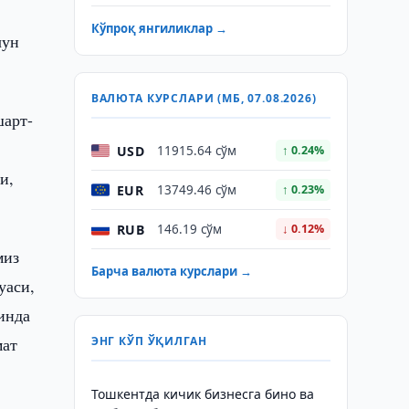
Кўпроқ янгиликлар →
чун
ВАЛЮТА КУРСЛАРИ (МБ, 07.08.2026)
шарт-
USD
11915.64 сўм
↑ 0.24%
и,
EUR
13749.46 сўм
↑ 0.23%
RUB
146.19 сўм
↓ 0.12%
миз
Барча валюта курслари →
уаси,
инда
мат
ЭНГ КЎП ЎҚИЛГАН
Тошкентда кичик бизнесга бино ва