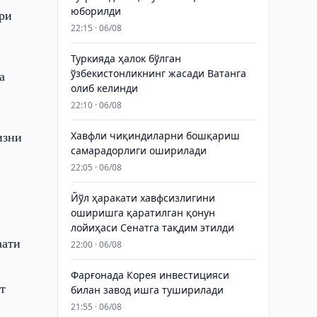
юборилди
ри
22:15 · 06/08
Туркияда ҳалок бўлган
ўзбекистонликнинг жасади Ватанга
а
олиб келинди
22:10 · 06/08
изни
Хавфли чиқиндиларни бошқариш
самарадорлиги оширилади
22:05 · 06/08
Йўл ҳаракати хавфсизлигини
оширишга қаратилган қонун
з
лойиҳаси Сенатга тақдим этилди
аати
22:00 · 06/08
Фарғонада Корея инвестицияси
т
билан завод ишга туширилади
21:55 · 06/08