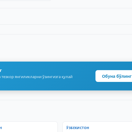
г
Обуна бўлинг
 тезкор янгиликларни ўзингизга қулай
Н
ЎЗБЕКИСТОН