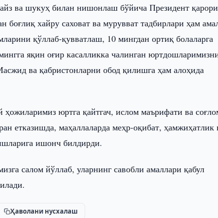
файз ва шукуҳ билан нишонлаш бўйича Президент қарор
 боғлиқ хайру саховат ва мурувват тадбирлари ҳам ама
ларини қўллаб-қувватлаш, 10 мингдан ортиқ болаларга
 мингга яқин оғир касалликка чалинган юртдошларимизн
Масжид ва қабристонларни обод қилишга ҳам алоҳида
й ҳожиларимиз юртга қайтгач, ислом маърифати ва соғло
ран етказишда, маҳаллаларда меҳр-оқибат, ҳамжиҳатлик 
ишларига ишонч билдирди.
изга салом йўллаб, уларнинг савобли амаллари қабул
илади.
Ҳаволани нусхалаш