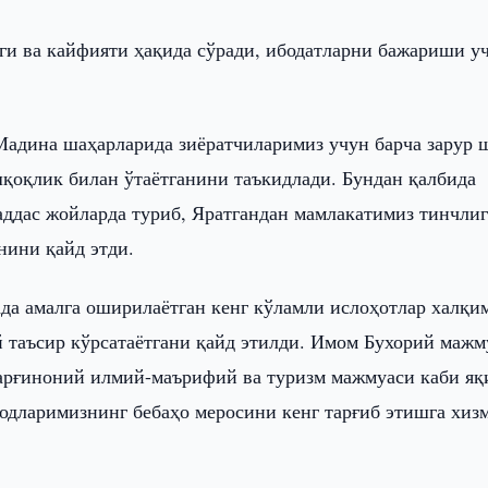
ги ва кайфияти ҳақида сўради, ибодатларни бажариши у
дина шаҳарларида зиёратчиларимиз учун барча зарур 
қоқлик билан ўтаётганини таъкидлади. Бундан қалбида
дас жойларда туриб, Яратгандан мамлакатимиз тинчлиг
нини қайд этди.
да амалга оширилаётган кенг кўламли ислоҳотлар халқи
й таъсир кўрсатаётгани қайд этилди. Имом Бухорий мажм
арғиноний илмий-маърифий ва туризм мажмуаси каби яқ
дларимизнинг бебаҳо меросини кенг тарғиб этишга хиз