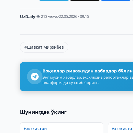
UzDaily
·
👁 213 views
·
22.05.2026 · 09:15
#Шавкат Мирзиёев
Воқеалар ривожидан хабардор бўлин
Энг муҳим хабарлар, эксклюзив репортажлар ва
платформада кузатиб боринг.
Шунингдек ўқинг
ЎЗБЕКИСТОН
ЎЗБЕКИСТО