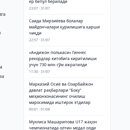
ер бепул берилади
и
23:07 · 31/07
лга
Саида Мирзиёева болалар
майдончалари қурилишига қарши
и
чиқди
22:57 · 31/07
«Андижон полькаси» Гиннес
рекордлар китобига киритилиши
учун 730 млн сўм ажратилди
м
11:30 · 31/07
ва
Марказий Осиё ва Озарбайжон
давлат раҳбарлари “Боку”
меҳмонхонасининг очилиш
маросимида иштирок этдилар
00:01 · 01/08
Мухлиса Машарипова U17 жаҳон
чемпионатида олтин медал олди