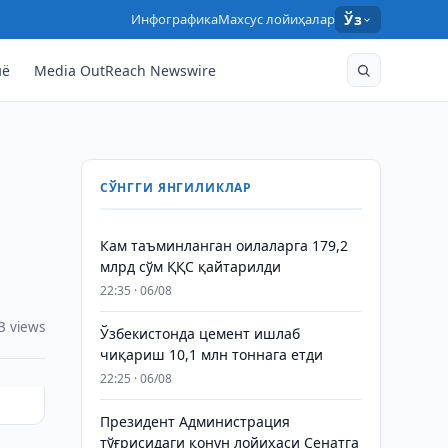
Инфографика
Махсус лойиҳалар
Ўз
нё
Media OutReach Newswire
СЎНГГИ ЯНГИЛИКЛАР
Кам таъминланган оилаларга 179,2
млрд сўм ҚҚС қайтарилди
22:35 · 06/08
3 views
Ўзбекистонда цемент ишлаб
чиқариш 10,1 млн тоннага етди
22:25 · 06/08
Президент Администрация
тўғрисидаги қонун лойиҳаси Сенатга