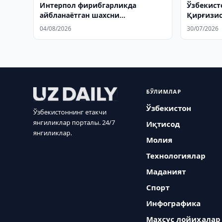
Интерпол фирибгарликда
Ўзбекист
айбланаётган шахсни
Қирғизис
Ўзбекистонга қайтарди
04/08/2026
30/07/2026
БЎЛИМЛАР
Ўзбекистон
Ўзбекистоннинг етакчи
янгиликлар порталы. 24/7
Иқтисод
янгиликлар.
Молия
Технологиялар
Маданият
Спорт
Инфографика
Махсус лойиҳалар