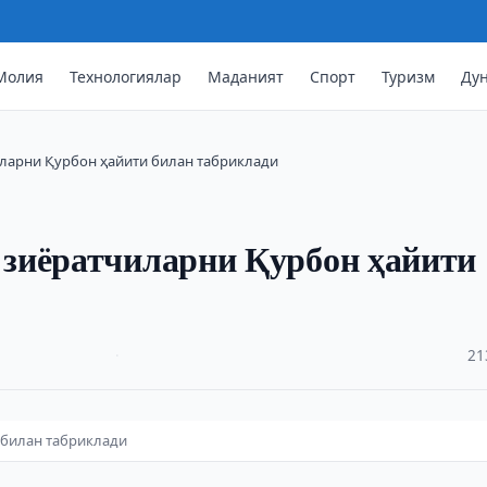
Молия
Технологиялар
Маданият
Спорт
Туризм
Ду
ларни Қурбон ҳайити билан табриклади
зиёратчиларни Қурбон ҳайити
·
21
 билан табриклади