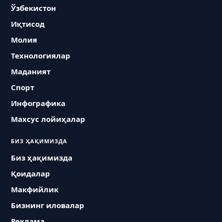
Ўзбекистон
Иқтисод
Молия
Технологиялар
Маданият
Спорт
Инфографика
Махсус лойиҳалар
БИЗ ҲАҚИМИЗДА
Биз ҳақимизда
Қоидалар
Макфийлик
Бизнинг иловалар
Реклама