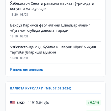
Ўзбекистон Сенати рақамли марказ тўғрисидаги
қонунни маъқуллади
18:20 · 08/08
Беҳруз Каримов фаолиятини Швейцариянинг
«Лугано» клубида давом эттиради
18:10 · 08/08
Ўзбекистонда ЙҲҚ бўйича ишларни кўриб чиқиш
тартиби ўзгариши мумкин
18:00 · 08/08
Кўпроқ янгиликлар →
ВАЛЮТА КУРСЛАРИ (МБ, 07.08.2026)
USD
11915.64 сўм
↑ 0.24%