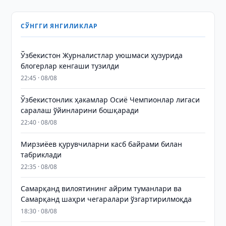
СЎНГГИ ЯНГИЛИКЛАР
Ўзбекистон Журналистлар уюшмаси ҳузурида
блогерлар кенгаши тузилди
22:45 · 08/08
Ўзбекистонлик ҳакамлар Осиё Чемпионлар лигаси
саралаш ўйинларини бошқаради
22:40 · 08/08
Мирзиёев қурувчиларни касб байрами билан
табриклади
22:35 · 08/08
Самарқанд вилоятининг айрим туманлари ва
Самарқанд шаҳри чегаралари ўзгартирилмоқда
18:30 · 08/08