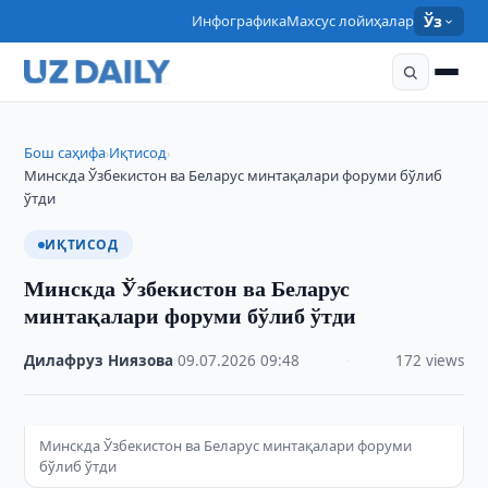
Инфографика
Махсус лойиҳалар
Ўз
Бош саҳифа
Иқтисод
›
›
Минскда Ўзбекистон ва Беларус минтақалари форуми бўлиб
ўтди
ИҚТИСОД
Минскда Ўзбекистон ва Беларус
минтақалари форуми бўлиб ўтди
Дилафруз Ниязова
·
09.07.2026
·
09:48
·
172 views
Минскда Ўзбекистон ва Беларус минтақалари форуми
бўлиб ўтди