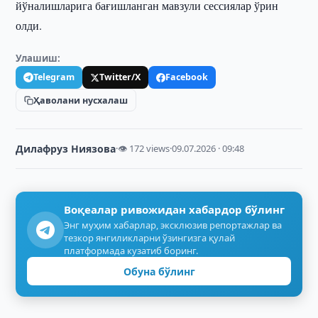
йўналишларига бағишланган мавзули сессиялар ўрин
олди.
Улашиш:
Telegram
Twitter/X
Facebook
Ҳаволани нусхалаш
Дилафруз Ниязова
·
👁 172 views
·
09.07.2026 · 09:48
Воқеалар ривожидан хабардор бўлинг
Энг муҳим хабарлар, эксклюзив репортажлар ва
тезкор янгиликларни ўзингизга қулай
платформада кузатиб боринг.
Обуна бўлинг