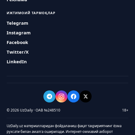
ИЖТИМОИЙ ТАРМОҚЛАР
Telegram
Instagram
Facebook
Twitter/X
LinkedIn
© 2026 UzDaily · ОАВ №248510
18+
UzDaily.uz материалларидан фойдаланиш фақат таҳририятнинг ёзма
рухсати билан амалга оширилади. Интернет-оммавий ахборот