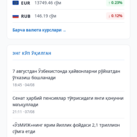
EUR
13749.46 сўм
↑ 0.23%
RUB
146.19 сўм
↓ 0.12%
Барча валюта курслари →
ЭНГ КЎП ЎҚИЛГАН
7 августдан Ўзбекистонда ҳайвонларни рўйхатдан
ўтказиш бошланади
18:45 · 04/08
Сенат ҳарбий пенсиялар тўғрисидаги янги қонунни
маъқуллади
21:11 · 07/08
«ЎзМИЖ»нинг ярим йиллик фойдаси 2,1 триллион
сўмга етди