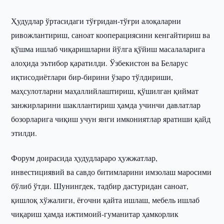
Ҳудудлар ўртасидаги тўғридан-тўғри алоқаларни
ривожлантириш, саноат кооперациясини кенгайтириш ва
қўшма ишлаб чиқаришларни йўлга қўйиш масалаларига
алоҳида эътибор қаратилди. Ўзбекистон ва Беларус
иқтисодиётлари бир-бирини ўзаро тўлдириши,
маҳсулотларни маҳаллийлаштириш, қўшилган қиймат
занжирларини шакллантириш ҳамда учинчи давлатлар
бозорларига чиқиш учун янги имкониятлар яратиши қайд
этилди.
Форум доирасида ҳудудлараро ҳужжатлар,
инвестициявий ва савдо битимларини имзолаш маросими
бўлиб ўтди. Шунингдек, тадбир дастуридан саноат,
қишлоқ хўжалиги, ёғочни қайта ишлаш, мебель ишлаб
чиқариш ҳамда ижтимоий-гуманитар ҳамкорлик