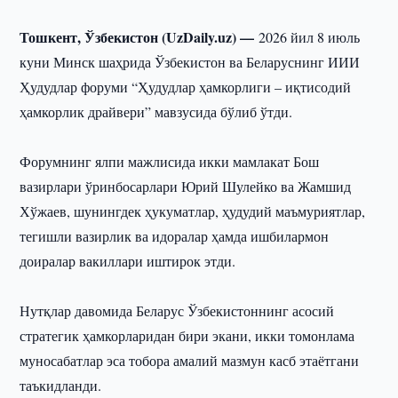
Тошкент, Ўзбекистон (UzDaily.uz) —
2026 йил 8 июль
куни Минск шаҳрида Ўзбекистон ва Беларуснинг ИИИ
Ҳудудлар форуми “Ҳудудлар ҳамкорлиги – иқтисодий
ҳамкорлик драйвери” мавзусида бўлиб ўтди.
Форумнинг ялпи мажлисида икки мамлакат Бош
вазирлари ўринбосарлари Юрий Шулейко ва Жамшид
Хўжаев, шунингдек ҳукуматлар, ҳудудий маъмуриятлар,
тегишли вазирлик ва идоралар ҳамда ишбилармон
доиралар вакиллари иштирок этди.
Нутқлар давомида Беларус Ўзбекистоннинг асосий
стратегик ҳамкорларидан бири экани, икки томонлама
муносабатлар эса тобора амалий мазмун касб этаётгани
таъкидланди.