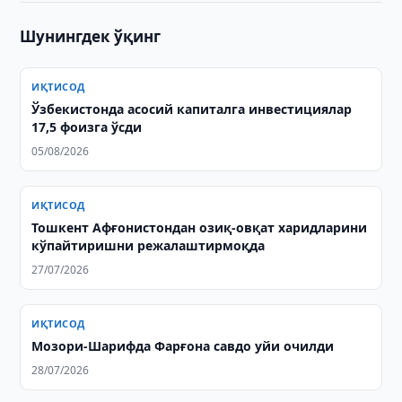
Шунингдек ўқинг
ИҚТИСОД
Ўзбекистонда асосий капиталга инвестициялар
17,5 фоизга ўсди
05/08/2026
ИҚТИСОД
Тошкент Афғонистондан озиқ-овқат харидларини
кўпайтиришни режалаштирмоқда
27/07/2026
ИҚТИСОД
Мозори-Шарифда Фарғона савдо уйи очилди
28/07/2026