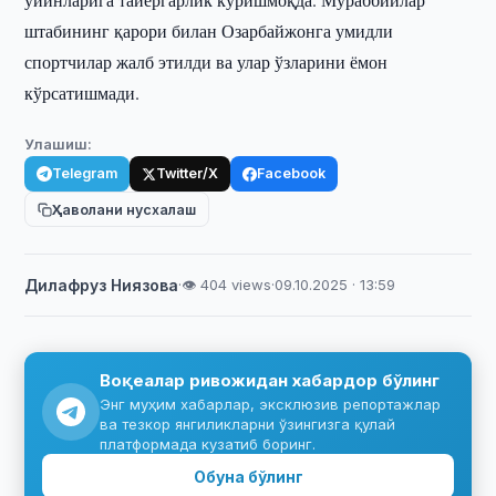
штабининг қарори билан Озарбайжонга умидли
спортчилар жалб этилди ва улар ўзларини ёмон
кўрсатишмади.
Улашиш:
Telegram
Twitter/X
Facebook
Ҳаволани нусхалаш
Дилафруз Ниязова
·
👁 404 views
·
09.10.2025 · 13:59
Воқеалар ривожидан хабардор бўлинг
Энг муҳим хабарлар, эксклюзив репортажлар
ва тезкор янгиликларни ўзингизга қулай
платформада кузатиб боринг.
Обуна бўлинг