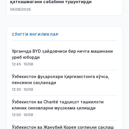
қатнашмагани сабабини тушунтирди
06/08/2026
СЎНГГИ ЯНГИЛИКЛАР
Урганчда BYD ҳайдовчиси бир нечта машинани
уриб юборди
12:45 · 10/08
Ўзбекистон фуқаролари Қирғизистонга кўчса,
пенсияси сақланади
12:30 · 10/08
Ўзбекистон ва Charité тадқиқот ташкилоти
клиник синовларни муҳокама қилишди
12:00 · 10/08
Ўзбекистон ва Жанубий Корея соғлиқни сақлаш