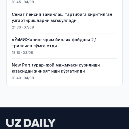
18:45 · 04/08
Сенат пенсия тайинлаш тартибига киритилган
ўзгартиришларни маъқуллади
21:30 · 07/08
«ЎзМИЖ»нинг ярим йиллик фойдаси 2,1
триллион сўмга етди
18:10 · 03/08
New Port турар-жой мажмуаси қурилиши
юзасидан жиноят иши қўзғатилди
18:40 · 04/08