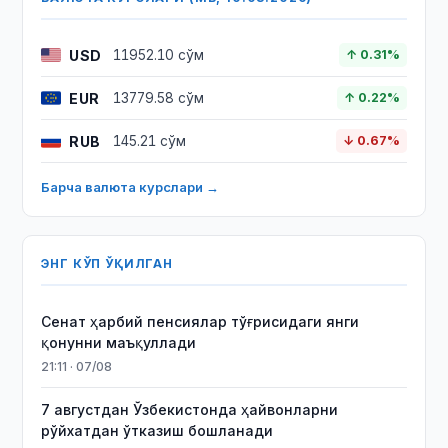
USD
11952.10 сўм
↑ 0.31%
EUR
13779.58 сўм
↑ 0.22%
RUB
145.21 сўм
↓ 0.67%
Барча валюта курслари →
ЭНГ КЎП ЎҚИЛГАН
Сенат ҳарбий пенсиялар тўғрисидаги янги
қонунни маъқуллади
21:11 · 07/08
7 августдан Ўзбекистонда ҳайвонларни
рўйхатдан ўтказиш бошланади