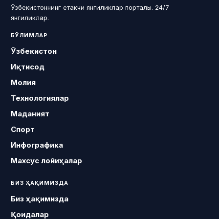
Ўзбекистоннинг етакчи янгиликлар порталы. 24/7
янгиликлар.
БЎЛИМЛАР
Ўзбекистон
Иқтисод
Молия
Технологиялар
Маданият
Спорт
Инфографика
Махсус лойиҳалар
БИЗ ҲАҚИМИЗДА
Биз ҳақимизда
Қоидалар