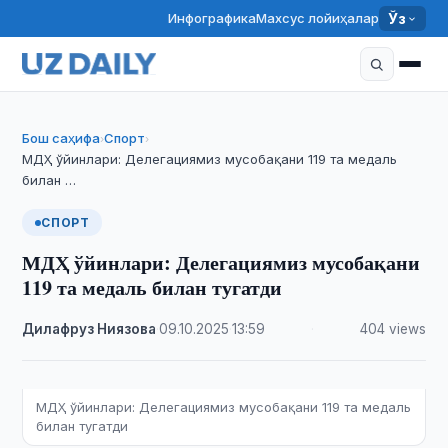
Инфографика
Махсус лойиҳалар
Ўз
Бош саҳифа
Спорт
›
›
МДҲ ўйинлари: Делегациямиз мусобақани 119 та медаль
билан …
СПОРТ
МДҲ ўйинлари: Делегациямиз мусобақани
119 та медаль билан тугатди
Дилафруз Ниязова
·
09.10.2025
·
13:59
·
404 views
МДҲ ўйинлари: Делегациямиз мусобақани 119 та медаль
билан тугатди