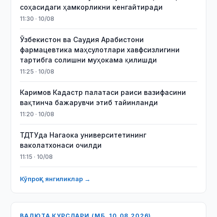
соҳасидаги ҳамкорликни кенгайтиради
11:30 · 10/08
Ўзбекистон ва Саудия Арабистони
фармацевтика маҳсулотлари хавфсизлигини
тартибга солишни муҳокама қилишди
11:25 · 10/08
Каримов Кадастр палатаси раиси вазифасини
вақтинча бажарувчи этиб тайинланди
11:20 · 10/08
ТДТУда Нагаока университетининг
ваколатхонаси очилди
11:15 · 10/08
Кўпроқ янгиликлар →
ВАЛЮТА КУРСЛАРИ (МБ, 10.08.2026)