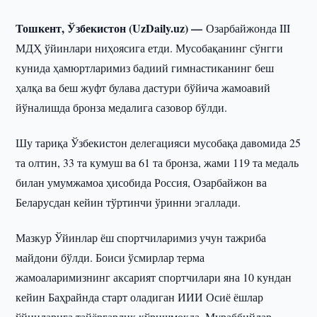
Тошкент, Ўзбекистон (UzDaily.uz) —
Озарбайжонда III
МДҲ ўйинлари ниҳоясига етди. Мусобақанинг сўнгги
кунида ҳамюртларимиз бадиий гимнастиканинг беш
ҳалқа ва беш жуфт булава дастури бўйича жамоавий
йўналишда бронза медалига сазовор бўлди.
Шу тариқа Ўзбекистон делегацияси мусобақа давомида 25
та олтин, 33 та кумуш ва 61 та бронза, жами 119 та медаль
билан умумжамоа ҳисобида Россия, Озарбайжон ва
Беларусдан кейин тўртинчи ўринни эгаллади.
Мазкур Ўйинлар ёш спортчиларимиз учун тажриба
майдони бўлди. Боиси ўсмирлар терма
жамоаларимизнинг аксарият спортчилари яна 10 кундан
кейин Баҳрайнда старт оладиган ИИИ Осиё ёшлар
ўйинларига тайёргарлик кўришмоқда. Мураббийлар