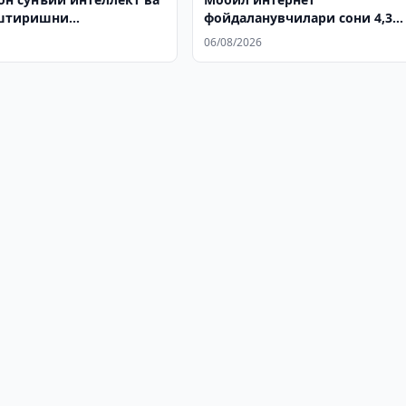
штиришни
фойдаланувчилари сони 4,3
ради
баробарга ошди
06/08/2026