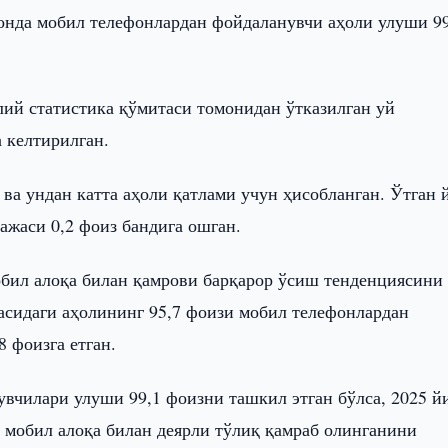
онда мобил телефонлардан фойдаланувчи аҳоли улуши 99
ий статистика қўмитаси томонидан ўтказилган уй
 келтирилган.
 ва ундан катта аҳоли қатлами учун ҳисобланган. Ўтган 
жаси 0,2 фоиз бандига ошган.
обил алоқа билан қамрови барқарор ўсиш тенденциясини
асидаги аҳолининг 95,7 фоизи мобил телефонлардан
8 фоизга етган.
увчилари улуши 99,1 фоизни ташкил этган бўлса, 2025 й
нг мобил алоқа билан деярли тўлиқ қамраб олинганини