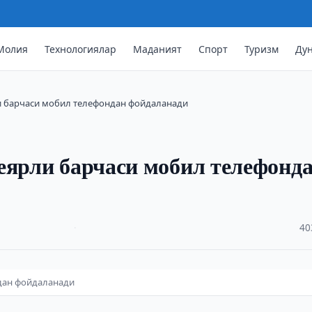
Молия
Технологиялар
Маданият
Спорт
Туризм
Ду
и барчаси мобил телефондан фойдаланади
еярли барчаси мобил телефонд
·
40
дан фойдаланади