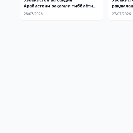
Арабистони рақамли тиббиётни
рақамла
ривожлантирмоқда
кенгайти
28/07/2026
27/07/2026