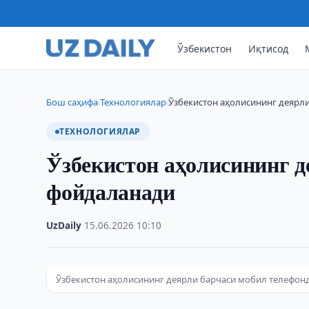
Ўзбекистон
Иқтисод
Бош саҳифа
Технологиялар
Ўзбекистон аҳолисининг деярл
›
›
ТЕХНОЛОГИЯЛАР
Ўзбекистон аҳолисининг д
фойдаланади
UzDaily
·
15.06.2026
·
10:10
Ўзбекистон аҳолисининг деярли барчаси мобил телефон