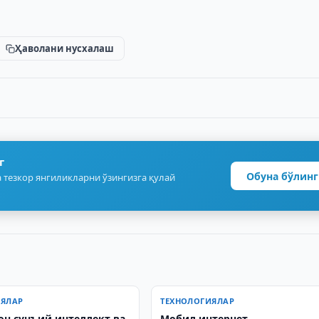
Ҳаволани нусхалаш
г
Обуна бўлинг
 тезкор янгиликларни ўзингизга қулай
ИЯЛАР
ТЕХНОЛОГИЯЛАР
он сунъий интеллект ва
Мобил интернет