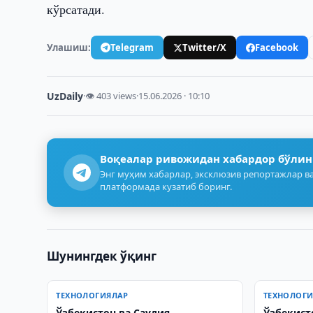
кўрсатади.
Улашиш:
Telegram
Twitter/X
Facebook
UzDaily
·
👁 403 views
·
15.06.2026 · 10:10
Воқеалар ривожидан хабардор бўлин
Энг муҳим хабарлар, эксклюзив репортажлар ва
платформада кузатиб боринг.
Шунингдек ўқинг
ТЕХНОЛОГИЯЛАР
ТЕХНОЛОГ
Ўзбекистон ва Саудия
Ўзбекист