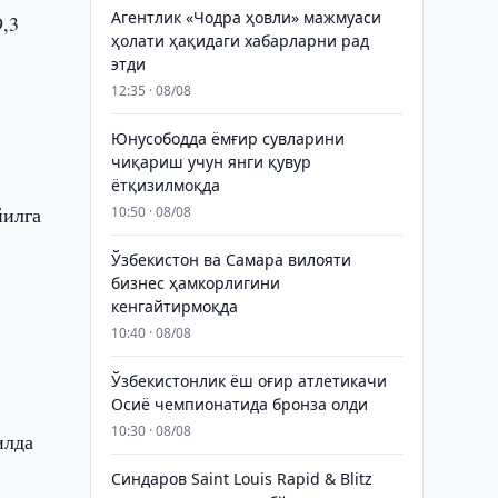
Агентлик «Чодра ҳовли» мажмуаси
,3
ҳолати ҳақидаги хабарларни рад
этди
12:35 · 08/08
Юнусободда ёмғир сувларини
чиқариш учун янги қувур
ётқизилмоқда
йилга
10:50 · 08/08
Ўзбекистон ва Самара вилояти
бизнес ҳамкорлигини
кенгайтирмоқда
10:40 · 08/08
Ўзбекистонлик ёш оғир атлетикачи
Осиё чемпионатида бронза олди
10:30 · 08/08
илда
Синдаров Saint Louis Rapid & Blitz