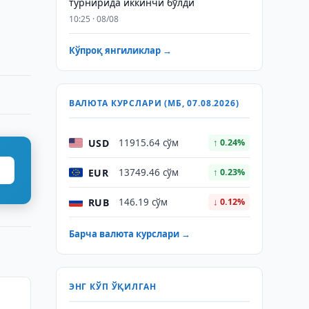
турнирида иккинчи бўлди
10:25 · 08/08
Кўпроқ янгиликлар →
ВАЛЮТА КУРСЛАРИ (МБ, 07.08.2026)
USD
11915.64 сўм
↑ 0.24%
EUR
13749.46 сўм
↑ 0.23%
RUB
146.19 сўм
↓ 0.12%
Барча валюта курслари →
ЭНГ КЎП ЎҚИЛГАН