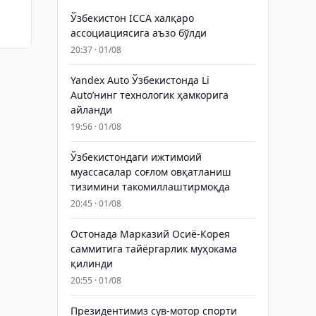
Ўзбекистон ICCA халқаро
ассоциациясига аъзо бўлди
20:37 · 01/08
Yandex Auto Ўзбекистонда Li
Auto’нинг технологик ҳамкорига
айланди
19:56 · 01/08
Ўзбекистондаги ижтимоий
муассасалар соғлом овқатланиш
тизимини такомиллаштирмоқда
20:45 · 01/08
Остонада Марказий Осиё-Корея
саммитига тайёргарлик муҳокама
қилинди
20:55 · 01/08
Президентимиз сув-мотор спорти