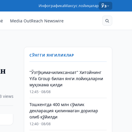
Инфографика
Махсус лойиҳалар
Ўз
нё
Media OutReach Newswire
СЎНГГИ ЯНГИЛИКЛАР
ан
"Ўзтўқимачиликсаноат" Хитойнинг
Yifa Group билан янги лойиҳаларни
муҳокама қилди
12:45 · 08/08
3 views
Тошкентда 400 млн сўмлик
декларация қилинмаган дорилар
олиб қўйилди
12:40 · 08/08