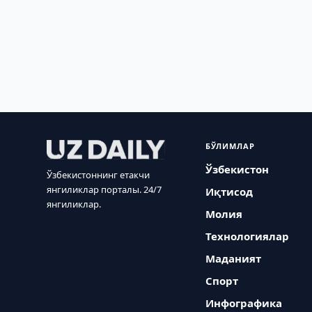
БЎЛИМЛАР
Ўзбекистон
Ўзбекистоннинг етакчи
янгиликлар порталы. 24/7
Иқтисод
янгиликлар.
Молия
Технологиялар
Маданият
Спорт
Инфографика