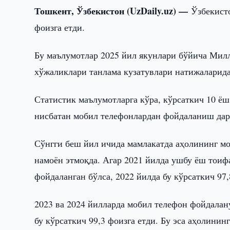
Тошкент, Ўзбекистон (UzDaily.uz) —
Ўзбекист
фоизга етди.
Бу маълумотлар 2025 йил якунлари бўйича Милл
хўжаликлари танлама кузатувлари натижаларида
Статистик маълумотларга кўра, кўрсаткич 10 ёш
нисбатан мобил телефонлардан фойдаланиш дара
Сўнгги беш йил ичида мамлакатда аҳолининг м
намоён этмоқда. Агар 2021 йилда ушбу ёш тоиф
фойдаланган бўлса, 2022 йилда бу кўрсаткич 97,
2023 ва 2024 йилларда мобил телефон фойдалан
бу кўрсаткич 99,3 фоизга етди. Бу эса аҳолини