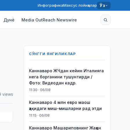
Инфографика
Махсус лойиҳалар
Ўз
Дунё
Media OutReach Newswire
СЎНГГИ ЯНГИЛИКЛАР
Каннаваро ЖЧдан кейин Италияга
нега борганини тушунтирди /
Фото: Видеодан кадр.
11:30 · 06/08
9 views
Каннаваро 4 млн евро маош
ҳақидаги миш-мишларни рад этди
11:15 · 06/08
Каннаваро Машариповнинг Жаҳон