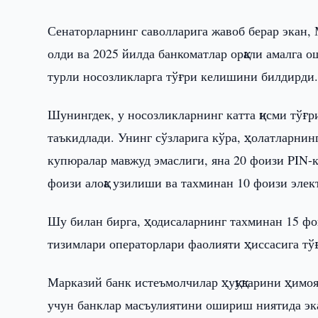
Сенаторларнинг саволларига жавоб берар экан,
олди ва 2025 йилда банкоматлар орқали амалга
турли носозликларга тўғри келишини билдирди
Шунингдек, у носозликларнинг катта қисми тўғр
таъкидлади. Унинг сўзларига кўра, ҳолатларни
купюралар мавжуд эмаслиги, яна 20 фоизи PIN-
фоизи алоқа узилиши ва тахминан 10 фоизи элек
Шу билан бирга, ҳодисаларнинг тахминан 15 фои
тизимлари операторлари фаолияти ҳиссасига тў
Марказий банк истеъмолчилар ҳуқуқларини ҳимо
учун банклар масъулиятини ошириш ниятида эк