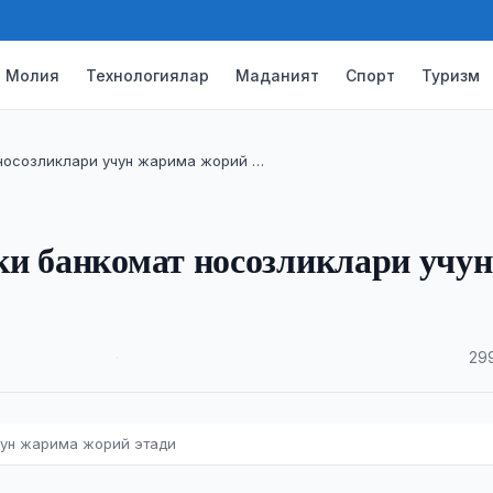
Молия
Технологиялар
Маданият
Спорт
Туризм
 носозликлари учун жарима жорий …
ки банкомат носозликлари учун
·
29
чун жарима жорий этади