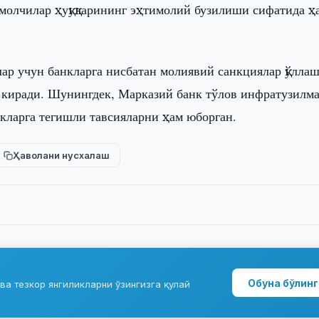
ъмолчилар ҳуқуқларининг эҳтимолий бузилиши сифатида ҳ
лар учун банкларга нисбатан молиявий санкциялар қўлла
 киради. Шунингдек, Марказий банк тўлов инфратузилм
кларга тегишли тавсияларни ҳам юборган.
Ҳаволани нусхалаш
Обуна бўлинг
ва тезкор янгиликларни ўзингизга қулай