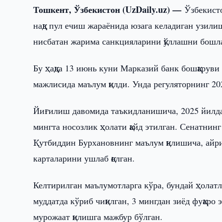
Тошкент, Ўзбекистон (UzDaily.uz) —
Ўзбекист
нақд пул ечиш жараёнида юзага келадиган узили
нисбатан жарима санкцияларини қўллашни бошл
Бу ҳақда 13 июнь куни Марказий банк бошқару
мажлисида маълум қилди. Унда регуляторнинг 20
Йиғилиш давомида таъкидланишича, 2025 йилда
мингта носозлик ҳолати қайд этилган. Сенатнин
Қутбиддин Бурхановнинг маълум қилишича, айрим
карталарини ушлаб қолган.
Келтирилган маълумотларга кўра, бундай ҳолатл
муддатда кўриб чиқилган, 3 мингдан зиёд фуқаро
мурожаат қилишга мажбур бўлган.