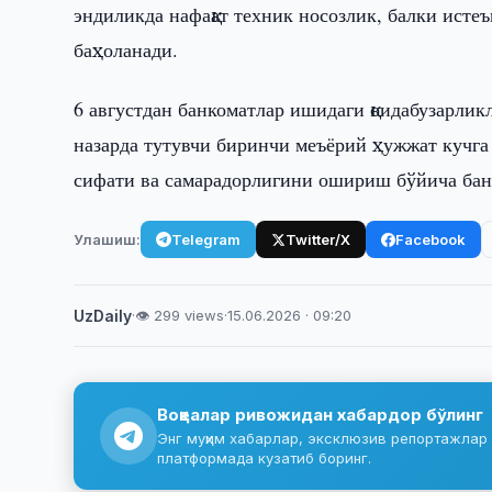
эндиликда нафақат техник носозлик, балки исте
баҳоланади.
6 августдан банкоматлар ишидаги қоидабузарлик
назарда тутувчи биринчи меъёрий ҳужжат кучга
сифати ва самарадорлигини ошириш бўйича бан
Улашиш:
Telegram
Twitter/X
Facebook
UzDaily
·
👁 299 views
·
15.06.2026 · 09:20
Воқеалар ривожидан хабардор бўлинг
Энг муҳим хабарлар, эксклюзив репортажлар 
платформада кузатиб боринг.