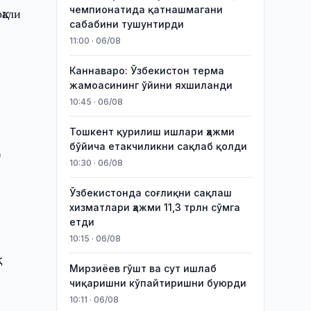
чемпионатида қатнашмагани
қали
сабабини тушунтирди
11:00 · 06/08
Каннаваро: Ўзбекистон терма
жамоасининг ўйини яхшиланди
10:45 · 06/08
Тошкент қурилиш ишлари ҳажми
бўйича етакчиликни сақлаб қолди
0
10:30 · 06/08
Ўзбекистонда соғлиқни сақлаш
хизматлари ҳажми 11,3 трлн сўмга
етди
10:15 · 06/08
Мирзиёев гўшт ва сут ишлаб
чиқаришни кўпайтиришни буюрди
10:11 · 06/08