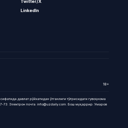
Twitter/X
LinkedIn
18+
сифатида давлат рўйхатидан ўтганлиги тўғрисидаги гувоҳнома
27-73. Электрон почта: info@uzdaily.com. Бош муҳаррир: Умаров