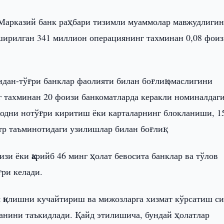
 Марказий банк раҳбари тизимли муаммолар мавжудлигин
 оширилган 341 миллион операциянинг тахминан 0,08 фои
.
идан-тўғри банклар фаолияти билан боғлиқ эмаслигини
нг тахминан 20 фоизи банкоматларда керакли номиналдаг
кодни нотўғри киритиш ёки карталарнинг блокланиши, 1
тр таъминотидаги узилишлар билан боғлиқ.
зи ёки қарийб 46 минг ҳолат бевосита банклар ва тўлов
ғри келади.
я қилишни кучайтириш ва мижозларга хизмат кўрсатиш с
анини таъкидлади. Қайд этилишича, бундай ҳолатлар