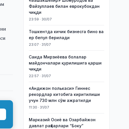
«Башакшехир» Шомуродов ва
ам
Файзуллаев билан еврокубокдан
чиқди
23:59 · 30/07
шни
Тошкентда кичик бизнесга бино ва
аси
ер бепул берилади
23:07 · 31/07
Саида Мирзиёева болалар
майдончалари қурилишига қарши
чиқди
22:57 · 31/07
«Андижон полькаси» Гиннес
рекордлар китобига киритилиши
учун 730 млн сўм ажратилди
11:30 · 31/07
Марказий Осиё ва Озарбайжон
давлат раҳбарлари “Боку”