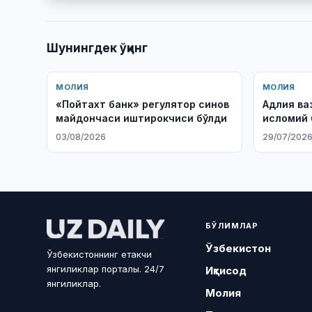
Шунингдек ўқинг
МОЛИЯ
МОЛИЯ
«Пойтахт банк» регулятор синов
Адлия ва
майдончаси иштирокчиси бўлди
исломий 
тартибга
03/08/2026
29/07/202
ҳуқуқий ҳ
рўйхатид
БЎЛИМЛАР
Ўзбекистон
Ўзбекистоннинг етакчи
янгиликлар порталы. 24/7
Иқтисод
янгиликлар.
Молия