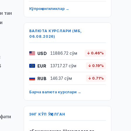
Кўпроқ янгиликлар →
и тан
зи
ВАЛЮТА КУРСЛАРИ (МБ,
06.08.2026)
USD
11886.72 сўм
↓ 0.46%
и
5
EUR
13717.27 сўм
↓ 0.19%
RUB
146.37 сўм
↓ 0.71%
Барча валюта курслари →
ЭНГ КЎП ЎҚИЛГАН
ифати