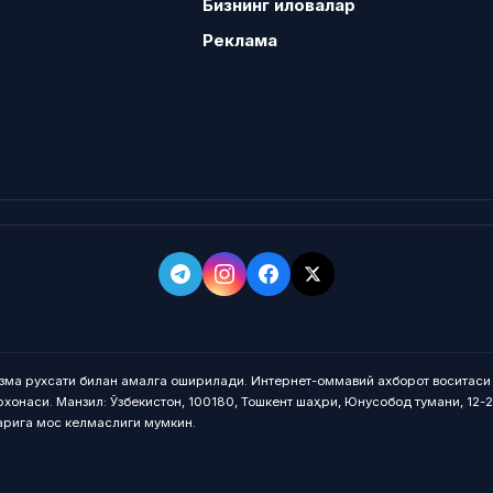
Бизнинг иловалар
Реклама
зма рухсати билан амалга оширилади. Интернет-оммавий ахборот воситаси 
рхонаси. Манзил: Ўзбекистон, 100180, Тошкент шаҳри, Юнусобод тумани, 12-
арига мос келмаслиги мумкин.