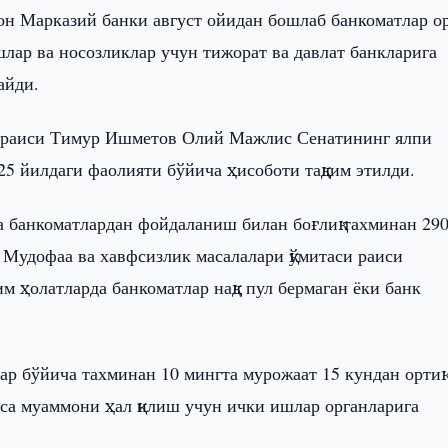
он Марказий банки август ойидан бошлаб банкоматлар ор
шлар ва носозликлар учун тижорат ва давлат банкларига
айди.
ви раиси Тимур Ишметов Олий Мажлис Сенатининг ялпи
25 йилдаги фаолияти бўйича ҳисоботи тақдим этилди.
 банкоматлардан фойдаланиш билан боғлиқ тахминан 29
г Мудофаа ва хавфсизлик масалалари қўмитаси раиси
 ҳолатларда банкоматлар нақд пул бермаган ёки банк
ар бўйича тахминан 10 мингта мурожаат 15 кундан ортиқ
 эса муаммони ҳал қилиш учун ички ишлар органларига