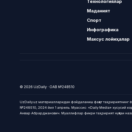
Технологиялар
Маданият
Спорт
Инфографика
Махсус лойиҳалар
© 2026 UzDaily · ОАВ №248510
UzDaily.uz материалларидан фойдаланиш фақат таҳририятнинг ё
№248510, 2024 йил 1 апрель. Муассис: «Daily Media» хусусий ко
Анвар Абрарджанович. Муаллифлар фикри таҳририят нуқтаи наз