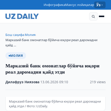
Инфографика
Махсус лойиҳалар
Ўз
Бош саҳифа
Молия
›
›
Марказий банк омонатлар бўйича юқори реал даромадни
қайд …
МОЛИЯ
Марказий банк омонатлар бўйича юқори
реал даромадни қайд этди
Дилафруз Ниязова
·
13.06.2026
·
09:10
·
219 views
Марказий банк омонатлар бўйича юқори реал даромадни
қайд этди / Фото: UzDaily.