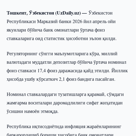
Тошкент, Ўзбекистон (UzDaily.uz) —
Ўзбекистон
Республикаси Марказий банки 2026 йил апрель ойи
якунлари бўйича банк омонатлари ўртача фоиз
ставкаларига оид статистик ҳисоботни эълон қилди.
Регуляторнинг сўнгги маълумотларига кўра, миллий
валютадаги муддатли депозитлар бўйича ўртача номинал
фоиз ставкаси 17,4 фоиз даражасида қайд этилди. Йиллик
ҳисобда ушбу кўрсаткич 2,1 фоиз бандига пасайган.
Номинал ставкалардаги тузатишларга қарамай, сўмдаги
жамғарма воситалари даромадлилиги сифат жиҳатидан
ўсишни намоён этмоқда.
Республика иқтисодиётида инфляция жараёнларининг
барқарорлашиб бориши ҳисобига банк омонатлари