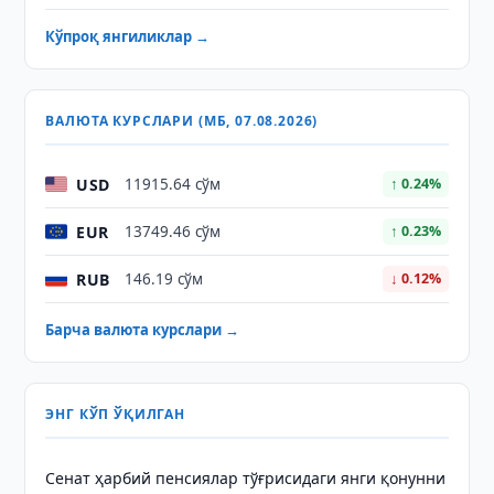
Кўпроқ янгиликлар →
ВАЛЮТА КУРСЛАРИ (МБ, 07.08.2026)
USD
11915.64 сўм
↑ 0.24%
EUR
13749.46 сўм
↑ 0.23%
RUB
146.19 сўм
↓ 0.12%
Барча валюта курслари →
ЭНГ КЎП ЎҚИЛГАН
Сенат ҳарбий пенсиялар тўғрисидаги янги қонунни