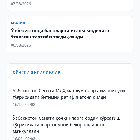
07/08/2026
МОЛИЯ
Ўзбекистонда банкларни ислом моделига
ўтказиш тартиби тасдиқланди
06/08/2026
СЎНГГИ ЯНГИЛИКЛАР
Ўзбекистон Сенати МДҲ маълумотлар алмашинуви
тўғрисидаги битимни ратификатсия қилди
16:12 · 09/08
Ўзбекистон Сенати қочқинларга ёрдам кўрсатиш
тўғрисидаги шартномани бекор қилишни
маъқуллади
16:09 · 09/08