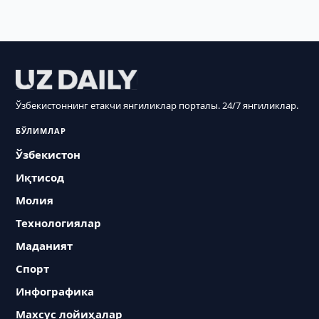
Ўзбекистоннинг етакчи янгиликлар порталы. 24/7 янгиликлар.
БЎЛИМЛАР
Ўзбекистон
Иқтисод
Молия
Технологиялар
Маданият
Спорт
Инфографика
Махсус лойиҳалар