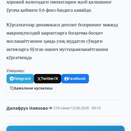
хорижий валютадаги омонатларни жалб қилишнинг
ўртача қиймати 0,6 фоиз бандига камайди.
Кўрсаткичлар динамикаси депозит бозорининг мавжуд
макроиқтисодий шароитларга босқичма-босқич
мослашаётганини ҳамда узоқ муддатли сўмдаги
активларга бўлган ишонч мустаҳкамланаётганини
кўрсатмоқда.
Улашиш:
Telegram
Twitter/X
Facebook
Ҳаволани нусхалаш
Дилафруз Ниязова
·
👁 219 views
·
13.06.2026 · 09:10