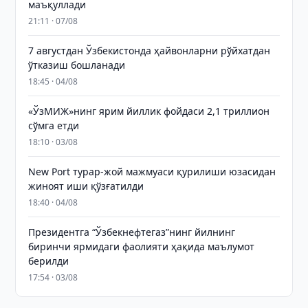
маъқуллади
21:11 · 07/08
7 августдан Ўзбекистонда ҳайвонларни рўйхатдан
ўтказиш бошланади
18:45 · 04/08
«ЎзМИЖ»нинг ярим йиллик фойдаси 2,1 триллион
сўмга етди
18:10 · 03/08
New Port турар-жой мажмуаси қурилиши юзасидан
жиноят иши қўзғатилди
18:40 · 04/08
Президентга “Ўзбекнефтегаз”нинг йилнинг
биринчи ярмидаги фаолияти ҳақида маълумот
берилди
17:54 · 03/08