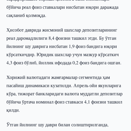
бўйича реал фоиз ставкалари нисбатан юқори даражада
сақланиб қолмоқда.
Ҳисобот даврида жисмоний шахслар депозитларининг
реал даромадлилиги 8,4 фоизни ташкил этди. Бу ўтган
йилнинг шу даврига нисбатан 1,9 фоиз бандига юқори
кўрсаткичдир. Юридик шахслар учун мазкур кўрсаткич
4,3 фоиз бўлиб, йиллик ифодада 0,2 фоиз бандига ошган.
Хорижий валютадаги жамғармалар сегментида ҳам
пасайиш динамикаси кузатилди. Апрель ойи якунларига
кўра, тижорат банкларидаги валюта муддатли депозитлар
бўйича ўртача номинал фоиз ставкаси 4,1 фоизни ташкил
қилди.
Ўтган йилнинг шу даври билан солиштирилганда,