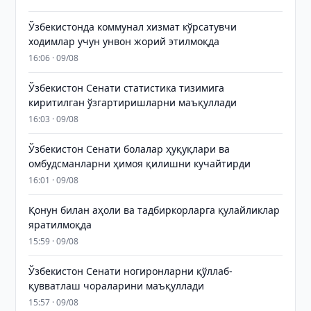
Ўзбекистонда коммунал хизмат кўрсатувчи
ходимлар учун унвон жорий этилмоқда
16:06 · 09/08
Ўзбекистон Сенати статистика тизимига
киритилган ўзгартиришларни маъқуллади
16:03 · 09/08
Ўзбекистон Сенати болалар ҳуқуқлари ва
омбудсманларни ҳимоя қилишни кучайтирди
16:01 · 09/08
Қонун билан аҳоли ва тадбиркорларга қулайликлар
яратилмоқда
15:59 · 09/08
Ўзбекистон Сенати ногиронларни қўллаб-
қувватлаш чораларини маъқуллади
15:57 · 09/08