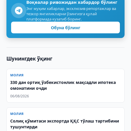
Воқеалар ривожидан хабардор бўлинг
Энг муҳим хабарлар, эксклюзив репортажлар ва
тезкор янгиликларни ўзингизга қулай
платформада кузатиб боринг.
Обуна бўлинг
Шунингдек ўқинг
МОЛИЯ
330 дан ортиқ ўзбекистонлик мақсадли ипотека
омонатини очди
06/08/2026
МОЛИЯ
Солиқ қўмитаси экспортда ҚҚС тўлаш тартибини
тушунтирди