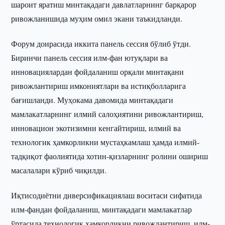
шароит яратиш минтақадаги давлатларнинг барқарор
ривожланишида муҳим омил экани таъкидланди.
Форум доирасида иккита панель сессия бўлиб ўтди.
Биринчи панель сессия илм-фан ютуқлари ва
инновациялардан фойдаланиш орқали минтақани
ривожлантириш имкониятлари ва истиқболларига
бағишланди. Муҳокама давомида минтақадаги
мамлакатларнинг илмий салоҳиятини ривожлантириш,
инновацион экотизимни кенгайтириш, илмий ва
технологик ҳамкорликни мустаҳкамлаш ҳамда илмий-
тадқиқот фаолиятида хотин-қизларнинг ролини ошириш
масалалари кўриб чиқилди.
Иқтисодиётни диверсификациялаш воситаси сифатида
илм-фандан фойдаланиш, минтақадаги мамлакатлар
ўртасида технологик ҳамкорликни ривожлантириш, илм-