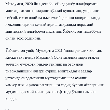
Маълумки, 2020 йил декабрь ойида ушбу платформага
минтақа хотин-қизларини қўллаб-қувватлаш, уларнинг
сиёсий, иқтисодий ва ижтимоий ролини ошириш ҳамда
имкониятларини кенгайтириш мақсадида норасмий
минтақавий платформа сифатида Ўзбекистон ташаббуси
билан асос солинган.
Ўзбекистон ушбу Мулоқотга 2021 йилда раислик қилган.
Қисқа вақт ичида Марказий Осиё мамлакатлари етакчи
аёллари мулоқоти гендер тенглик ва барқарор
ривожланишни илгари суриш, минтақадаги аёллар
ўртасида бирдамликни мустаҳкамлаш ва амалий
ҳамкорликни ривожлантиришга содиқ бўлган аёлларнинг
муҳим норасмий коалицияси сифатида ўзини намоён
қилди.