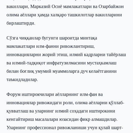
вакиллари, Марказий Осиё мамлакатлари ва Озарбайжон
олима аёллари ҳамда халқаро ташкилотлар вакилларини
бирлаштирди.
Сўзга чиққанлар бугунги шароитда минтақа
мамлакатлари илм-фанни ривожлантириш,
инновацияларни жорий этиш, илмий кадрларни тайёрлаш
ва илмий-тадқиқот инфратузилмасини мустаҳкамлаш
билан боғлиқ умумий муаммоларга дуч келаётганини
таъкидладилар.
Форум иштирокчилари аёлларнинг илм-фан ва
инновациялар ривожидаги роли, олима аёлларни қўллаб-
қувватлаш ва уларнинг илмий соҳадаги иштирокини
кенгайтириш масалалари юзасидан фикр алмашдилар.
Уларнинг профессионал ривожланиши учун қулай шарт-