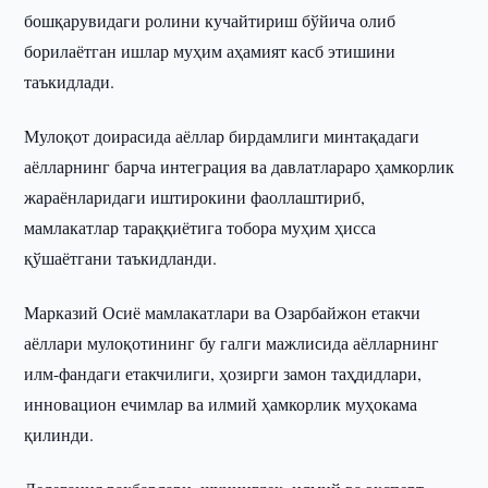
бошқарувидаги ролини кучайтириш бўйича олиб
борилаётган ишлар муҳим аҳамият касб этишини
таъкидлади.
Мулоқот доирасида аёллар бирдамлиги минтақадаги
аёлларнинг барча интеграция ва давлатлараро ҳамкорлик
жараёнларидаги иштирокини фаоллаштириб,
мамлакатлар тараққиётига тобора муҳим ҳисса
қўшаётгани таъкидланди.
Марказий Осиё мамлакатлари ва Озарбайжон етакчи
аёллари мулоқотининг бу галги мажлисида аёлларнинг
илм-фандаги етакчилиги, ҳозирги замон таҳдидлари,
инновацион ечимлар ва илмий ҳамкорлик муҳокама
қилинди.