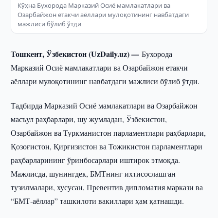
Кўҳна Бухорода Марказий Осиё мамлакатлари ва
Озарбайжон етакчи аёллари мулоқотининг навбатдаги
мажлиси бўлиб ўтди
Тошкент, Ўзбекистон (UzDaily.uz) —
Бухорода
Марказий Осиё мамлакатлари ва Озарбайжон етакчи
аёллари мулоқотининг навбатдаги мажлиси бўлиб ўтди.
Тадбирда Марказий Осиё мамлакатлари ва Озарбайжон
масъул раҳбарлари, шу жумладан, Ўзбекистон,
Озарбайжон ва Туркманистон парламентлари раҳбарлари,
Қозоғистон, Қирғизистон ва Тожикистон парламентлари
раҳбарларининг ўринбосарлари иштирок этмоқда.
Мажлисда, шунингдек, БМТнинг ихтисослашган
тузилмалари, хусусан, Превентив дипломатия маркази ва
“БМТ-аёллар” ташкилоти вакиллари ҳам қатнашди.