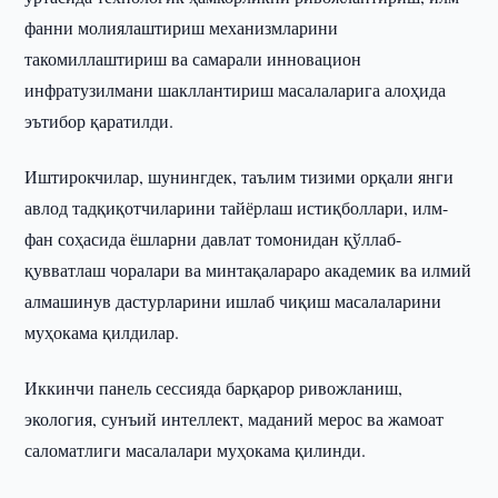
фанни молиялаштириш механизмларини
такомиллаштириш ва самарали инновацион
инфратузилмани шакллантириш масалаларига алоҳида
эътибор қаратилди.
Иштирокчилар, шунингдек, таълим тизими орқали янги
авлод тадқиқотчиларини тайёрлаш истиқболлари, илм-
фан соҳасида ёшларни давлат томонидан қўллаб-
қувватлаш чоралари ва минтақалараро академик ва илмий
алмашинув дастурларини ишлаб чиқиш масалаларини
муҳокама қилдилар.
Иккинчи панель сессияда барқарор ривожланиш,
экология, сунъий интеллект, маданий мерос ва жамоат
саломатлиги масалалари муҳокама қилинди.