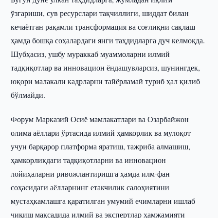
ўзгариши, сув ресурслари тақчиллиги, шиддат билан
кечаётган рақамли трансформация ва соғлиқни сақлаш
ҳамда бошқа соҳалардаги янги таҳдидларга дуч келмоқда.
Шубҳасиз, ушбу мураккаб муаммоларни илмий
тадқиқотлар ва инновацион ёндашувларсиз, шунингдек,
юқори малакали кадрларни тайёрламай туриб ҳал қилиб
бўлмайди.
Форум Марказий Осиё мамлакатлари ва Озарбайжон
олима аёллари ўртасида илмий ҳамкорлик ва мулоқот
учун барқарор платформа яратиш, тажриба алмашиш,
ҳамкорликдаги тадқиқотларни ва инновацион
лойиҳаларни ривожлантиришга ҳамда илм-фан
соҳасидаги аёлларнинг етакчилик салоҳиятини
мустаҳкамлашга қаратилган умумий ечимларни ишлаб
чиқиш мақсадида илмий ва экспертлар ҳамжамияти