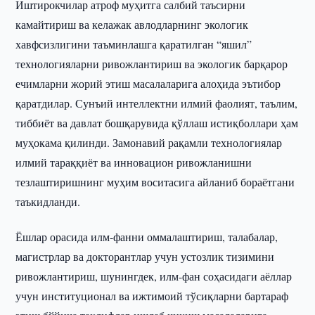
Иштирокчилар атроф муҳитга салбий таъсирни
камайтириш ва келажак авлодларнинг экологик
хавфсизлигини таъминлашга қаратилган “яшил”
технологияларни ривожлантириш ва экологик барқарор
ечимларни жорий этиш масалаларига алоҳида эътибор
қаратдилар. Сунъий интеллектни илмий фаолият, таълим,
тиббиёт ва давлат бошқарувида қўллаш истиқболлари ҳам
муҳокама қилинди. Замонавий рақамли технологиялар
илмий тараққиёт ва инновацион ривожланишни
тезлаштиришнинг муҳим воситасига айланиб бораётгани
таъкидланди.
Ёшлар орасида илм-фанни оммалаштириш, талабалар,
магистрлар ва докторантлар учун устозлик тизимини
ривожлантириш, шунингдек, илм-фан соҳасидаги аёллар
учун институционал ва ижтимоий тўсиқларни бартараф