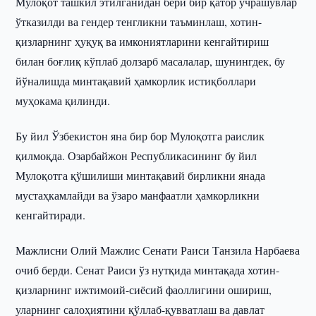
Мулоқот ташкил этилганидан бери бир қатор учрашувлар
ўтказилди ва гендер тенгликни таъминлаш, хотин-
қизларнинг ҳуқуқ ва имкониятларини кенгайтириш
билан боғлиқ кўплаб долзарб масалалар, шунингдек, бу
йўналишда минтақавий ҳамкорлик истиқболлари
муҳокама қилинди.
Бу йил Ўзбекистон яна бир бор Мулоқотга раислик
қилмоқда. Озарбайжон Республикасининг бу йил
Мулоқотга қўшилиши минтақавий бирликни янада
мустаҳкамлайди ва ўзаро манфаатли ҳамкорликни
кенгайтиради.
Мажлисни Олий Мажлис Сенати Раиси Танзила Нарбаева
очиб берди. Сенат Раиси ўз нутқида минтақада хотин-
қизларнинг ижтимоий-сиёсий фаоллигини ошириш,
уларнинг салоҳиятини қўллаб-қувватлаш ва давлат