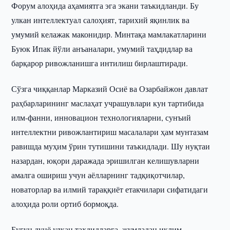
Форум алоҳида аҳамиятга эга экани таъкидланди. Бу
улкан интеллектуал салоҳият, тарихий яқинлик ва
умумий келажак маконидир. Минтақа мамлакатларини
Буюк Ипак йўли анъаналари, умумий таҳдидлар ва
барқарор ривожланишга интилиш бирлаштиради.
Сўзга чиққанлар Марказий Осиё ва Озарбайжон давлат
раҳбарларининг маслаҳат учрашувлари кун тартибида
илм-фанни, инновацион технологияларни, сунъий
интеллектни ривожлантириш масалалари ҳам мунтазам
равишда муҳим ўрин тутишини таъкидлади. Шу нуқтаи
назардан, юқори даражада эришилган келишувларни
амалга ошириш учун аёлларнинг тадқиқотчилар,
новаторлар ва илмий тараққиёт етакчилари сифатидаги
алоҳида роли ортиб бормоқда.
Бугун дунё улкан таҳдидларга, жумладан иқлим