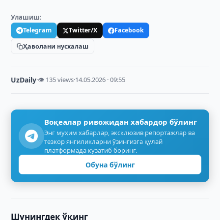
Улашиш:
Telegram
Twitter/X
Facebook
Ҳаволани нусхалаш
UzDaily
·
👁 135 views
·
14.05.2026 · 09:55
Воқеалар ривожидан хабардор бўлинг
Энг муҳим хабарлар, эксклюзив репортажлар ва
тезкор янгиликларни ўзингизга қулай
платформада кузатиб боринг.
Обуна бўлинг
Шунингдек ўқинг