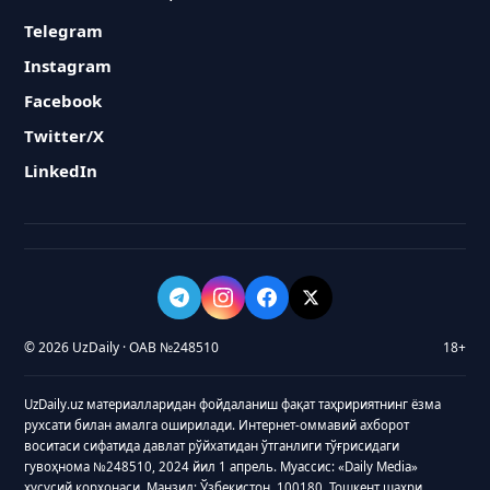
Telegram
Instagram
Facebook
Twitter/X
LinkedIn
© 2026 UzDaily · ОАВ №248510
18+
UzDaily.uz материалларидан фойдаланиш фақат таҳририятнинг ёзма
рухсати билан амалга оширилади. Интернет-оммавий ахборот
воситаси сифатида давлат рўйхатидан ўтганлиги тўғрисидаги
гувоҳнома №248510, 2024 йил 1 апрель. Муассис: «Daily Media»
хусусий корхонаси. Манзил: Ўзбекистон, 100180, Тошкент шаҳри,