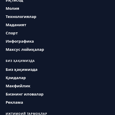
Иқтисод
Молия
Технологиялар
Маданият
Спорт
Инфографика
Махсус лойиҳалар
БИЗ ҲАҚИМИЗДА
Биз ҳақимизда
Қоидалар
Макфийлик
Бизнинг иловалар
Реклама
ИЖТИМОИЙ ТАРМОҚЛАР