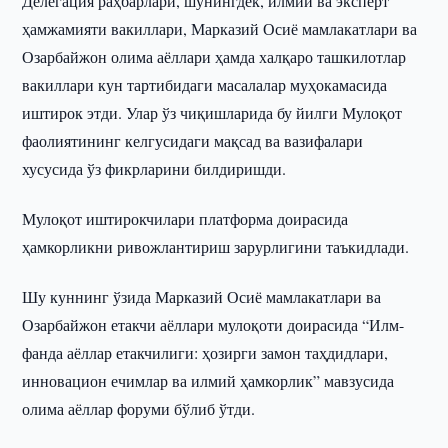
Делегация раҳбарлари, шунингдек, илмий ва эксперт
ҳамжамияти вакиллари, Марказий Осиё мамлакатлари ва
Озарбайжон олима аёллари ҳамда халқаро ташкилотлар
вакиллари кун тартибидаги масалалар муҳокамасида
иштирок этди. Улар ўз чиқишларида бу йилги Мулоқот
фаолиятининг келгусидаги мақсад ва вазифалари
хусусида ўз фикрларини билдиришди.
Мулоқот иштирокчилари платформа доирасида
ҳамкорликни ривожлантириш зарурлигини таъкидлади.
Шу куннинг ўзида Марказий Осиё мамлакатлари ва
Озарбайжон етакчи аёллари мулоқоти доирасида “Илм-
фанда аёллар етакчилиги: ҳозирги замон таҳдидлари,
инновацион ечимлар ва илмий ҳамкорлик” мавзусида
олима аёллар форуми бўлиб ўтди.