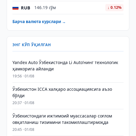
RUB
146.19 сўм
↓ 0.12%
Барча валюта курслари →
ЭНГ КЎП ЎҚИЛГАН
Yandex Auto Ўзбекистонда Li Auto’нинг технологик
ҳамкорига айланди
19:56 · 01/08
Ўзбекистон ICCA халқаро ассоциациясига аъзо
бўлди
20:37 · 01/08
Ўзбекистондаги ижтимоий муассасалар соғлом
овқатланиш тизимини такомиллаштирмоқда
20:45 · 01/08