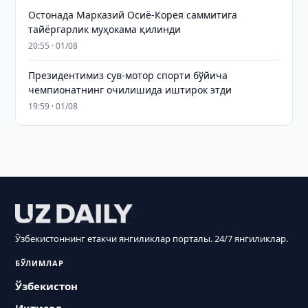
Остонада Марказий Осиё-Корея саммитига
тайёргарлик муҳокама қилинди
20:55 · 01/08
Президентимиз сув-мотор спорти бўйича
чемпионатнинг очилишида иштирок этди
19:59 · 01/08
Ўзбекистоннинг етакчи янгиликлар порталы. 24/7 янгиликлар.
БЎЛИМЛАР
Ўзбекистон