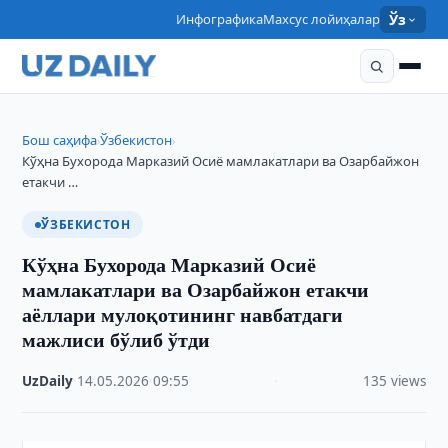
Инфографика
Махсус лойиҳалар
Ўз
Бош саҳифа
Ўзбекистон
›
›
Кўҳна Бухорода Марказий Осиё мамлакатлари ва Озарбайжон
етакчи …
ЎЗБЕКИСТОН
Кўҳна Бухорода Марказий Осиё
мамлакатлари ва Озарбайжон етакчи
аёллари мулоқотининг навбатдаги
мажлиси бўлиб ўтди
UzDaily
·
14.05.2026
·
09:55
·
135 views