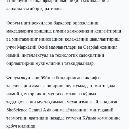
этиш бўйича таклифлар ишлаб чиқиш масалаларига
алоҳида эътибор қаратилди.
Форум иштирокчилари барқарор ривожланиш
мақсадларига эришиш, илмий ҳамкорликни кенгайтириш
ва минтақанинг инновацион келажагини шакллантириш
учун Марказий Осиё мамлакатлари ва Озарбайжоннинг
илмий, интеллектуал ва технологик салоҳиятини
бирлаштириш муҳимлигини таъкидладилар.
Форум якунлари бўйича билдирилган таклиф ва
тавсияларни амалга ошириш, шу жумладан, минтақада
илмий ҳамкорликни мустаҳкамлаш ва қўшма
тадқиқотларни мустаҳкамлаш механизмига айланадиган
SheScience Central Asia олима аёлларнинг минтақавий
тармоғини яратишни назарда тутувчи Қўшма коммюнике
қабул қилинди.