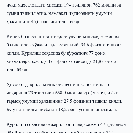
ички маҳсулотдаги ҳиссаси 194 триллион 762 миллиард
сўмни ташкил этиб, мамлакат иқтисодиёти умумий
ҳажмининг 45,6 фоизига тенг бўлди.
Кичик бизнеснинг энг юқори улуши қишлоқ, ўрмон ва
балиқчилик хўжалигида кузатилиб, 94,6 фоизни ташкил
қилди. Қурилиш соҳасида бу кўрсаткич 77 фоиз,
хизматлар соҳасида 47,1 фоиз ва саноатда 21,8 фоизга
тенг бўлди.
Ҳисобот даврида кичик бизнеснинг саноат ишлаб
чиқариши 79 триллион 658,9 миллиард сўмга етди ёки
тармоқ умумий ҳажмининг 27,5 фоизини ташкил қилди.
Бу ўтган йилга нисбатан 18,2 фоиз ўсишни англатади.
Қурилиш соҳасида бажарилган ишлар ҳажми 47 триллион
998,3 миллиард сўмни ташкил этиб, секторнинг 75,1