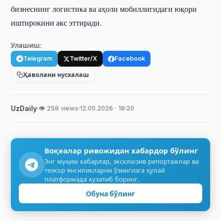
бизнеснинг логистика ва аҳоли мобиллигидаги юқори
иштирокини акс эттиради.
Улашиш:
Telegram
Twitter/X
Facebook
Ҳаволани нусхалаш
UzDaily
·
👁 258 views
·
12.05.2026 · 18:20
Воқеалар ривожидан хабардор бўлинг
Энг муҳим хабарлар, эксклюзив репортажлар ва
тезкор янгиликларни ўзингизга қулай
платформада кузатиб боринг.
Обуна бўлинг