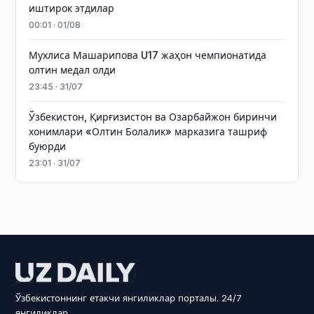
иштирок этдилар
00:01 · 01/08
Мухлиса Машарипова U17 жаҳон чемпионатида
олтин медал олди
23:45 · 31/07
Ўзбекистон, Қирғизистон ва Озарбайжон биринчи
хонимлари «Олтин Болалик» марказига ташриф
буюрди
23:01 · 31/07
Ўзбекистоннинг етакчи янгиликлар порталы. 24/7
янгиликлар.