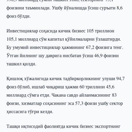
фоизини таъминлади. Ушбу йўналишда ўсиш суръати 8,6
фоиз бўлди.
Инвестициялар соҳасида кичик бизнес 105 триллион
105,1 миллиард сўм капитал қўйилмаларни ўзлаштирди.
Бу умумий инвестициялар ҳажмининг 67,2 фоизига тенг.
Ўтган йилнинг шу даврига нисбатан ўсиш 46,9 фоизни
ташкил қилди.
Қишлоқ хўжалигида кичик тадбиркорликнинг улуши 94,7
фоиз бўлиб, ишлаб чиқариш ҳажми 60 триллион 45,6
миллиард сўмга етди. Чакана савдо айланмасининг 83
фоизи, хизматлар соҳасининг эса 57,3 фоизи ушбу сектор
ҳиссасига тўғри келди.
Ташқи иқтисодий фаолиятда кичик бизнес экспортнинг