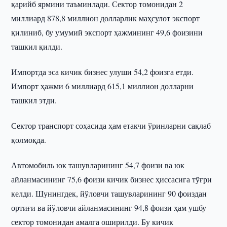
қарийб ярмини таъминлади. Сектор томонидан 2
миллиард 878,8 миллион долларлик маҳсулот экспорт
қилиниб, бу умумий экспорт ҳажмининг 49,6 фоизини
ташкил қилди.
Импортда эса кичик бизнес улуши 54,2 фоизга етди.
Импорт ҳажми 6 миллиард 615,1 миллион долларни
ташкил этди.
Сектор транспорт соҳасида ҳам етакчи ўринларни сақлаб
қолмоқда.
Автомобиль юк ташувларининг 54,7 фоизи ва юк
айланмасининг 75,6 фоизи кичик бизнес ҳиссасига тўғри
келди. Шунингдек, йўловчи ташувларининг 90 фоиздан
ортиғи ва йўловчи айланмасининг 94,8 фоизи ҳам ушбу
сектор томонидан амалга оширилди. Бу кичик