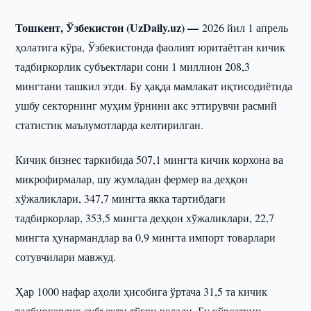
Тошкент, Ўзбекистон (UzDaily.uz) —
2026 йил 1 апрель
ҳолатига кўра, Ўзбекистонда фаолият юритаётган кичик
тадбиркорлик субъектлари сони 1 миллион 208,3
мингтани ташкил этди. Бу ҳақда мамлакат иқтисодиётида
ушбу секторнинг муҳим ўрнини акс эттирувчи расмий
статистик маълумотларда келтирилган.
Кичик бизнес таркибида 507,1 мингта кичик корхона ва
микрофирмалар, шу жумладан фермер ва деҳқон
хўжаликлари, 347,7 мингта якка тартибдаги
тадбиркорлар, 353,5 мингта деҳқон хўжаликлари, 22,7
мингта ҳунармандлар ва 0,9 мингта импорт товарлари
сотувчилари мавжуд.
Ҳар 1000 нафар аҳоли ҳисобига ўртача 31,5 та кичик
тадбиркорлик субъекти тўғри келади. Бу кўрсаткич