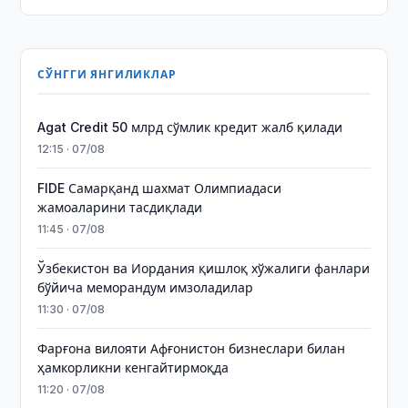
СЎНГГИ ЯНГИЛИКЛАР
Agat Credit 50 млрд сўмлик кредит жалб қилади
12:15 · 07/08
FIDE Самарқанд шахмат Олимпиадаси
жамоаларини тасдиқлади
11:45 · 07/08
Ўзбекистон ва Иордания қишлоқ хўжалиги фанлари
бўйича меморандум имзоладилар
11:30 · 07/08
Фарғона вилояти Афғонистон бизнеслари билан
ҳамкорликни кенгайтирмоқда
11:20 · 07/08