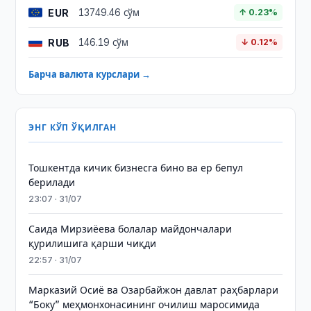
EUR
13749.46 сўм
↑ 0.23%
RUB
146.19 сўм
↓ 0.12%
Барча валюта курслари →
ЭНГ КЎП ЎҚИЛГАН
Тошкентда кичик бизнесга бино ва ер бепул
берилади
23:07 · 31/07
Саида Мирзиёева болалар майдончалари
қурилишига қарши чиқди
22:57 · 31/07
Марказий Осиё ва Озарбайжон давлат раҳбарлари
“Боку” меҳмонхонасининг очилиш маросимида