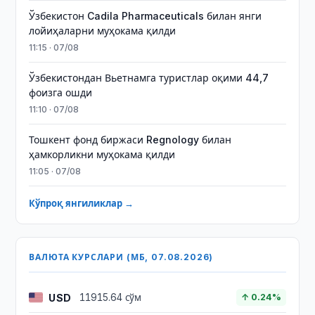
Ўзбекистон Cadila Pharmaceuticals билан янги
лойиҳаларни муҳокама қилди
11:15 · 07/08
Ўзбекистондан Вьетнамга туристлар оқими 44,7
фоизга ошди
11:10 · 07/08
Тошкент фонд биржаси Regnology билан
ҳамкорликни муҳокама қилди
11:05 · 07/08
Кўпроқ янгиликлар →
ВАЛЮТА КУРСЛАРИ (МБ, 07.08.2026)
USD
11915.64 сўм
↑ 0.24%