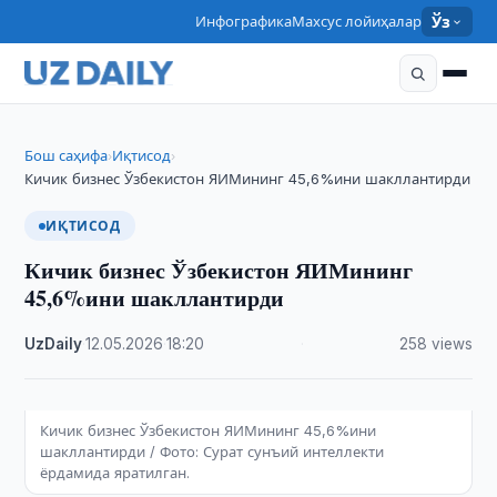
Инфографика
Махсус лойиҳалар
Ўз
Бош саҳифа
Иқтисод
›
›
Кичик бизнес Ўзбекистон ЯИМининг 45,6%ини шакллантирди
ИҚТИСОД
Кичик бизнес Ўзбекистон ЯИМининг
45,6%ини шакллантирди
UzDaily
·
12.05.2026
·
18:20
·
258 views
Кичик бизнес Ўзбекистон ЯИМининг 45,6%ини
шакллантирди / Фото: Сурат сунъий интеллекти
ёрдамида яратилган.