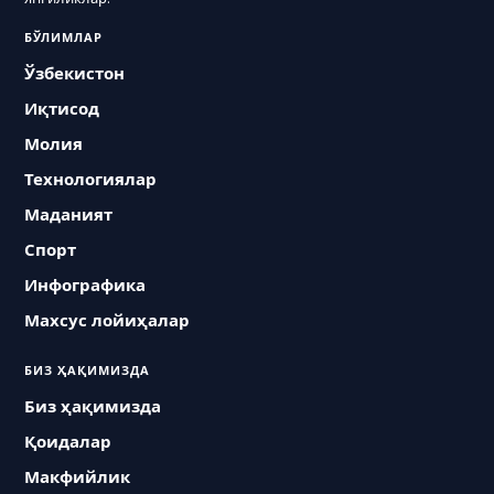
БЎЛИМЛАР
Ўзбекистон
Иқтисод
Молия
Технологиялар
Маданият
Спорт
Инфографика
Махсус лойиҳалар
БИЗ ҲАҚИМИЗДА
Биз ҳақимизда
Қоидалар
Макфийлик