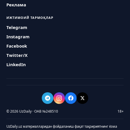
Реклама
ИЖТИМОИЙ ТАРМОҚЛАР
Telegram
Instagram
Facebook
Twitter/X
LinkedIn
© 2026 UzDaily · ОАВ №248510
18+
UzDaily.uz материалларидан фойдаланиш фақат таҳририятнинг ёзма