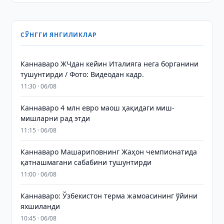
СЎНГГИ ЯНГИЛИКЛАР
Каннаваро ЖЧдан кейин Италияга нега борганини
тушунтирди / Фото: Видеодан кадр.
11:30 · 06/08
Каннаваро 4 млн евро маош ҳақидаги миш-
мишларни рад этди
11:15 · 06/08
Каннаваро Машариповнинг Жаҳон чемпионатида
қатнашмагани сабабини тушунтирди
11:00 · 06/08
Каннаваро: Ўзбекистон терма жамоасининг ўйини
яхшиланди
10:45 · 06/08