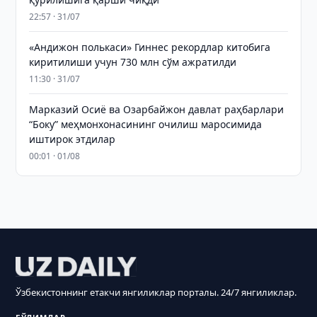
22:57 · 31/07
«Андижон полькаси» Гиннес рекордлар китобига
киритилиши учун 730 млн сўм ажратилди
11:30 · 31/07
Марказий Осиё ва Озарбайжон давлат раҳбарлари
“Боку” меҳмонхонасининг очилиш маросимида
иштирок этдилар
00:01 · 01/08
Ўзбекистоннинг етакчи янгиликлар порталы. 24/7 янгиликлар.