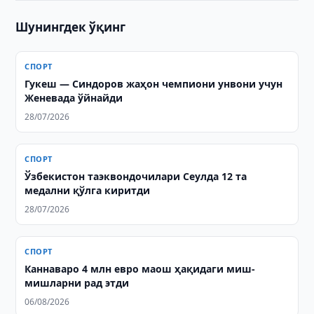
Шунингдек ўқинг
СПОРТ
Гукеш — Синдоров жаҳон чемпиони унвони учун
Женевада ўйнайди
28/07/2026
СПОРТ
Ўзбекистон таэквондочилари Сеулда 12 та
медални қўлга киритди
28/07/2026
СПОРТ
Каннаваро 4 млн евро маош ҳақидаги миш-
мишларни рад этди
06/08/2026