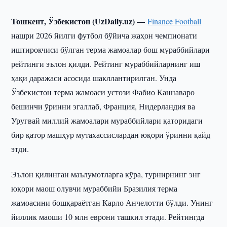
Тошкент, Ўзбекистон (UzDaily.uz) —
Finance Football
нашри 2026 йилги футбол бўйича жаҳон чемпионати
иштирокчиси бўлган терма жамоалар бош мураббийлари
рейтинги эълон қилди. Рейтинг мураббийларнинг иш
ҳақи даражаси асосида шакллантирилган. Унда
Ўзбекистон терма жамоаси устози Фабио Каннаваро
бешинчи ўринни эгаллаб, Франция, Нидерландия ва
Уругвай миллий жамоалари мураббийлари қаторидаги
бир қатор машҳур мутахассислардан юқори ўринни қайд
этди.
Эълон қилинган маълумотларга кўра, турнирнинг энг
юқори маош олувчи мураббийи Бразилия терма
жамоасини бошқараётган Карло Анчелотти бўлди. Унинг
йиллик маоши 10 млн еврони ташкил этади. Рейтингда