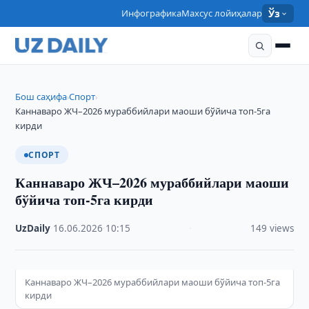
Инфографика
Махсус лойиҳалар
Ўз
Бош саҳифа
Спорт
›
›
Каннаваро ЖЧ–2026 мураббийлари маоши бўйича топ-5га
кирди
СПОРТ
Каннаваро ЖЧ–2026 мураббийлари маоши
бўйича топ-5га кирди
UzDaily
·
16.06.2026
·
10:15
·
149 views
Каннаваро ЖЧ–2026 мураббийлари маоши бўйича топ-5га
кирди