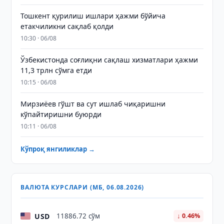
Тошкент қурилиш ишлари ҳажми бўйича
етакчиликни сақлаб қолди
10:30 · 06/08
Ўзбекистонда соғлиқни сақлаш хизматлари ҳажми
11,3 трлн сўмга етди
10:15 · 06/08
Мирзиёев гўшт ва сут ишлаб чиқаришни
кўпайтиришни буюрди
10:11 · 06/08
Кўпроқ янгиликлар →
ВАЛЮТА КУРСЛАРИ (МБ, 06.08.2026)
USD
11886.72 сўм
↓ 0.46%