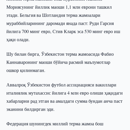
Мориясунинг йиллик маоши 1,1 млн еврони ташкил
этади. Бельгия ва Шотландия терма жамоалари
мураббийларининг даромади янада паст: Руди Гарсия
йилига 700 минг евро, Стив Кларк эса 530 минг евро иш
ҳақи олади.
Шу билан бирга, Ўзбекистон терма жамоасида Фабио
Каннаваронинг маоши бўйича расмий маълумотлар
ошкор қилинмаган.
Аввалроқ Ўзбекистон футбол ассоциацияси вакиллари
италиялик мутахассис йилига 4 млн евро олиши ҳақидаги
хабарларни рад этган ва амалдаги сумма бундан анча паст
эканини билдирган эди.
Федерация шунингдек миллий терма жамоа бош