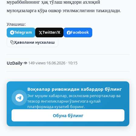
мураббийининг ҳақ тўлаш миқдори ахлоқий
мулоҳазаларга кўра ошкор этилмаслигини таъкидлади.
Улашиш:
Telegram
Twitter/X
Facebook
Ҳаволани нусхалаш
UzDaily
·
👁 149 views
·
16.06.2026 · 10:15
Воқеалар ривожидан хабардор бўлинг
Энг муҳим хабарлар, эксклюзив репортажлар ва
тезкор янгиликларни ўзингизга қулай
платформада кузатиб боринг.
Обуна бўлинг