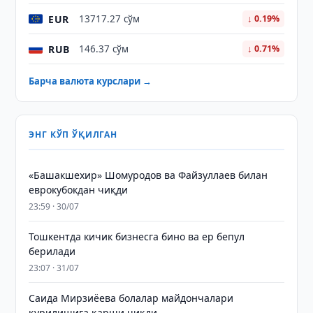
EUR
13717.27 сўм
↓ 0.19%
RUB
146.37 сўм
↓ 0.71%
Барча валюта курслари →
ЭНГ КЎП ЎҚИЛГАН
«Башакшехир» Шомуродов ва Файзуллаев билан
еврокубокдан чиқди
23:59 · 30/07
Тошкентда кичик бизнесга бино ва ер бепул
берилади
23:07 · 31/07
Саида Мирзиёева болалар майдончалари
қурилишига қарши чиқди