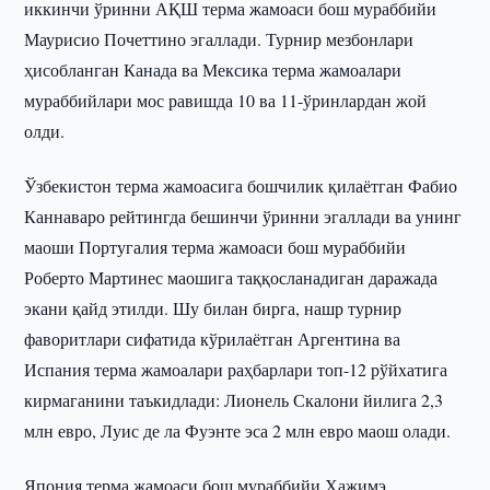
иккинчи ўринни АҚШ терма жамоаси бош мураббийи
Маурисио Почеттино эгаллади. Турнир мезбонлари
ҳисобланган Канада ва Мексика терма жамоалари
мураббийлари мос равишда 10 ва 11-ўринлардан жой
олди.
Ўзбекистон терма жамоасига бошчилик қилаётган Фабио
Каннаваро рейтингда бешинчи ўринни эгаллади ва унинг
маоши Португалия терма жамоаси бош мураббийи
Роберто Мартинес маошига таққосланадиган даражада
экани қайд этилди. Шу билан бирга, нашр турнир
фаворитлари сифатида кўрилаётган Аргентина ва
Испания терма жамоалари раҳбарлари топ-12 рўйхатига
кирмаганини таъкидлади: Лионель Скалони йилига 2,3
млн евро, Луис де ла Фуэнте эса 2 млн евро маош олади.
Япония терма жамоаси бош мураббийи Хажимэ