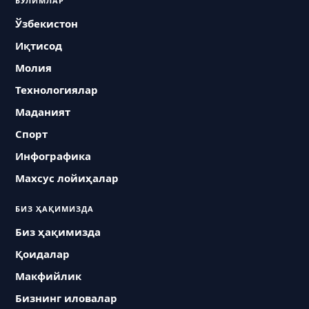
БЎЛИМЛАР
Ўзбекистон
Иқтисод
Молия
Технологиялар
Маданият
Спорт
Инфографика
Махсус лойиҳалар
БИЗ ҲАҚИМИЗДА
Биз ҳақимизда
Қоидалар
Макфийлик
Бизнинг иловалар