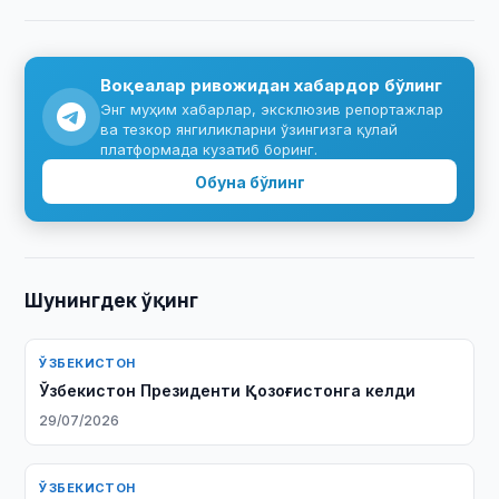
Воқеалар ривожидан хабардор бўлинг
Энг муҳим хабарлар, эксклюзив репортажлар
ва тезкор янгиликларни ўзингизга қулай
платформада кузатиб боринг.
Обуна бўлинг
Шунингдек ўқинг
ЎЗБЕКИСТОН
Ўзбекистон Президенти Қозоғистонга келди
29/07/2026
ЎЗБЕКИСТОН