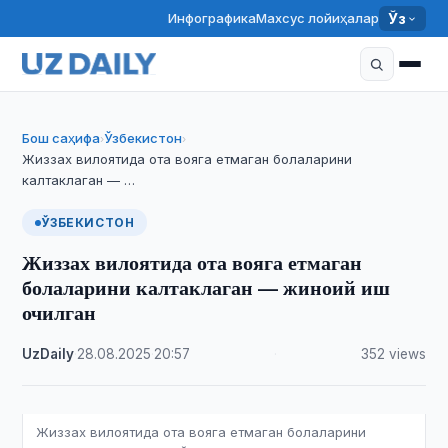
Инфографика
Махсус лойиҳалар
Ўз
Бош саҳифа
Ўзбекистон
›
›
Жиззах вилоятида ота вояга етмаган болаларини
калтаклаган — …
ЎЗБЕКИСТОН
Жиззах вилоятида ота вояга етмаган
болаларини калтаклаган — жиноий иш
очилган
UzDaily
·
28.08.2025
·
20:57
·
352 views
Жиззах вилоятида ота вояга етмаган болаларини