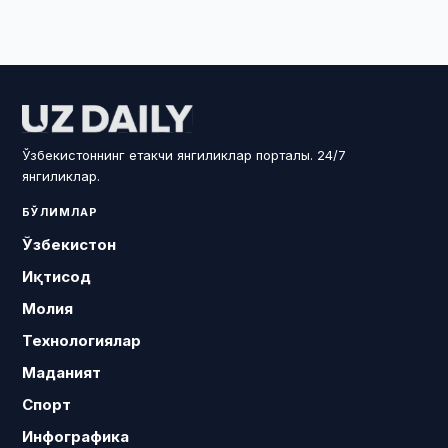
Ўзбекистоннинг етакчи янгиликлар порталы. 24/7
янгиликлар.
БЎЛИМЛАР
Ўзбекистон
Иқтисод
Молия
Технологиялар
Маданият
Спорт
Инфографика