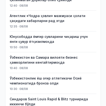
12:40 · 08/08
Агентлик «Чодра ҳовли» мажмуаси ҳолати
ҳақидаги хабарларни рад этди
12:35 · 08/08
Юнусободда ёмғир сувларини чиқариш учун
янги қувур ётқизилмоқда
10:50 · 08/08
Ўзбекистон ва Самара вилояти бизнес
ҳамкорлигини кенгайтирмоқда
10:40 · 08/08
Ўзбекистонлик ёш оғир атлетикачи Осиё
чемпионатида бронза олди
10:30 · 08/08
Синдаров Saint Louis Rapid & Blitz турнирида
иккинчи бўлди