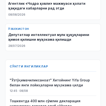
Агентлик «Чодра ҳовли» мажмуаси ҳолати
ҳақидаги хабарларни рад этди
08/08/2026
ЎЗБЕКИСТОН
Депутатлар интеллектуал мулк ҳуқуқларини
ҳимоя қилишни муҳокама қилишди
28/07/2026
СЎНГГИ ЯНГИЛИКЛАР
"Ўзтўқимачиликсаноат" Хитойнинг Yifa Group
билан янги лойиҳаларни муҳокама қилди
12:45 · 08/08
Тошкентда 400 млн сўмлик декларация
қилинмаган дорилар олиб қўйилди