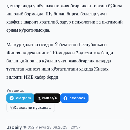
ҳамкорликда ушбу шахсни жавобгарликка тортиш бўйича
иш олиб бормоқда. Шу билан бирга, болалар учун
хавфсиз шароит яратилиб, зарур психологик ва ижтимоий
ёрдам кўрсатилмоқда.
Мазкур ҳолат юзасидан Ўзбекистон Республикаси
Жиноят кодексининг 110-моддаси 2-қисми «а» банди
билан қийноқлар қўллаш учун жавобгарлик назарда
тутилган жиноят иши қўзғатилгани ҳақида Жиззах
вилояти ИИБ хабар берди.
Улашиш:
Telegram
Twitter/X
Facebook
Ҳаволани нусхалаш
UzDaily
·
👁 352 views
·
28.08.2025 · 20:57