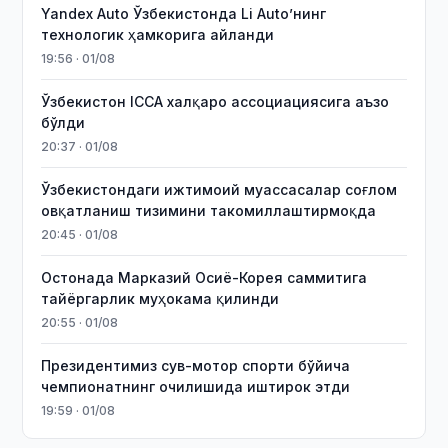
Yandex Auto Ўзбекистонда Li Auto’нинг
технологик ҳамкорига айланди
19:56 · 01/08
Ўзбекистон ICCA халқаро ассоциациясига аъзо
бўлди
20:37 · 01/08
Ўзбекистондаги ижтимоий муассасалар соғлом
овқатланиш тизимини такомиллаштирмоқда
20:45 · 01/08
Остонада Марказий Осиё-Корея саммитига
тайёргарлик муҳокама қилинди
20:55 · 01/08
Президентимиз сув-мотор спорти бўйича
чемпионатнинг очилишида иштирок этди
19:59 · 01/08