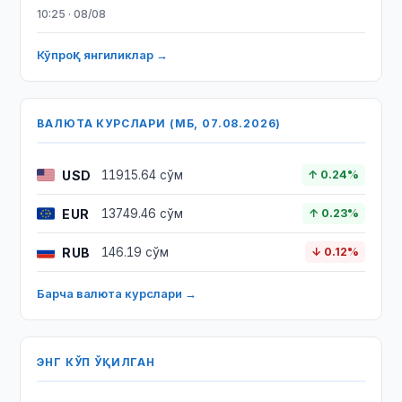
10:25 · 08/08
Кўпроқ янгиликлар →
ВАЛЮТА КУРСЛАРИ (МБ, 07.08.2026)
USD
11915.64 сўм
↑ 0.24%
EUR
13749.46 сўм
↑ 0.23%
RUB
146.19 сўм
↓ 0.12%
Барча валюта курслари →
ЭНГ КЎП ЎҚИЛГАН