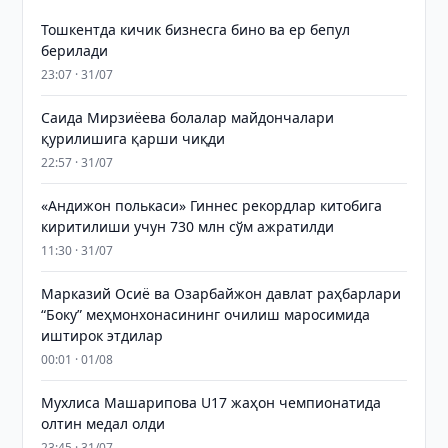
Тошкентда кичик бизнесга бино ва ер бепул
берилади
23:07 · 31/07
Саида Мирзиёева болалар майдончалари
қурилишига қарши чиқди
22:57 · 31/07
«Андижон полькаси» Гиннес рекордлар китобига
киритилиши учун 730 млн сўм ажратилди
11:30 · 31/07
Марказий Осиё ва Озарбайжон давлат раҳбарлари
“Боку” меҳмонхонасининг очилиш маросимида
иштирок этдилар
00:01 · 01/08
Мухлиса Машарипова U17 жаҳон чемпионатида
олтин медал олди
23:45 · 31/07