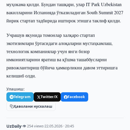
муҳокама қилди. Бундан ташқари, улар IT Park Uzbekistan
вакилларини Испанияда ўтказиладиган South Summit 2027
йирик стартап тадбирида иштирок этишга таклиф қилди.
Учрашув якунида томонлар халқаро стартап
экотизимлари ўртасидаги алоқаларни мустаҳкамлаш,
технологик компаниялар учун янги бозор
имкониятларини яратиш ва қўшма ташаббусларни
ривожлантириш бўйича ҳамкорликни давом эттиришга
келишиб олди.
Улашиш:
Telegram
Twitter/X
Facebook
Ҳаволани нусхалаш
UzDaily
·
👁 254 views
·
22.05.2026 · 20:45