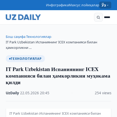
Инфографика
Махсус лойиҳалар
Ўз
Бош саҳифа
Технологиялар
›
›
IT Park Uzbekistan Испаниянинг ICEX компанияси билан
ҳамкорликни …
ТЕХНОЛОГИЯЛАР
IT Park Uzbekistan Испаниянинг ICEX
компанияси билан ҳамкорликни муҳокама
қилди
UzDaily
·
22.05.2026
·
20:45
·
254 views
IT Park Uzbekistan Испаниянинг ICEX компанияси билан