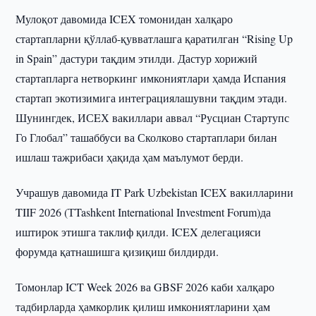
Мулоқот давомида ICEX томонидан халқаро
стартапларни қўллаб-қувватлашга қаратилган “Rising Up
in Spain” дастури тақдим этилди. Дастур хорижий
стартапларга нетворкинг имкониятлари ҳамда Испания
стартап экотизимига интеграциялашувни тақдим этади.
Шунингдек, ИСEХ вакиллари аввал “Русциан Стартупс
Го Глобал” ташаббуси ва Сколково стартаплари билан
ишлаш тажрибаси ҳақида ҳам маълумот берди.
Учрашув давомида IT Park Uzbekistan ICEX вакилларини
TIIF 2026 (ТTashkent International Investment Forum)да
иштирок этишга таклиф қилди. ICEX делегацияси
форумда қатнашишга қизиқиш билдирди.
Томонлар ICT Week 2026 ва GBSF 2026 каби халқаро
тадбирларда ҳамкорлик қилиш имкониятларини ҳам