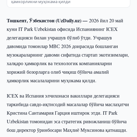
ҳамкорликни муҳокама қилди
Тошкент, Ўзбекистон (UzDaily.uz) —
2026 йил 20 май
куни IT Park Uzbekistan офисида Испаниянинг ICEX
делегацияси билан учрашув бўлиб ўтди. Учрашув
давомида томонлар МВС 2026 доирасида бошланган
музокараларнинг давоми сифатида стартап экотизимлари,
халқаро ҳамкорлик ва технологик компанияларни
хорижий бозорларга олиб чиқиш бўйича амалий
ҳамкорлик масалаларини муҳокама қилди.
ICEX ва Испания элчихонаси вакиллари делегацияси
таркибида савдо-иқтисодий масалалар бўйича маслаҳатчи
Кристина Сантамария Гарция иштирок этди. IT Park
Uzbekistan томонидан эса стратегик ривожланиш бўйича
бош директор ўринбосари Маҳлиё Муксинова қатнашди.