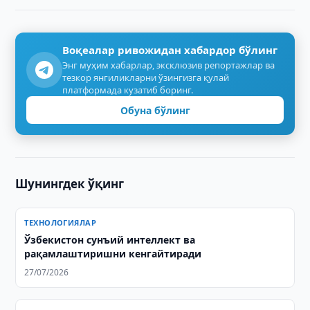
Воқеалар ривожидан хабардор бўлинг
Энг муҳим хабарлар, эксклюзив репортажлар ва
тезкор янгиликларни ўзингизга қулай
платформада кузатиб боринг.
Обуна бўлинг
Шунингдек ўқинг
ТЕХНОЛОГИЯЛАР
Ўзбекистон сунъий интеллект ва
рақамлаштиришни кенгайтиради
27/07/2026