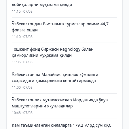
лойиҳаларни муҳокама қилди
11:15 · 07/08
Ўзбекистондан Вьетнамга туристлар оқими 44,7
фоизга ошди
11:10 · 07/08
Тошкент фонд биржаси Regnology билан
ҳамкорликни муҳокама қилди
11:05 · 07/08
Ўзбекистон ва Малайзия қишлоқ хўжалиги
соҳасидаги ҳамкорликни кенгайтирмоқда
11:00 · 07/08
Ўзбекистонлик мутахассислар Иорданияда ўқув
машғулотларини якунладилар
10:48 · 07/08
Кам таъминланган оилаларга 179,2 млрд сўм ҚҚС