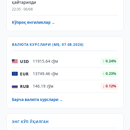
қайтарилди
22:35 · 06/08
Кўпроқ янгиликлар →
ВАЛЮТА КУРСЛАРИ (МБ, 07.08.2026)
USD
11915.64 сўм
↑ 0.24%
EUR
13749.46 сўм
↑ 0.23%
RUB
146.19 сўм
↓ 0.12%
Барча валюта курслари →
ЭНГ КЎП ЎҚИЛГАН