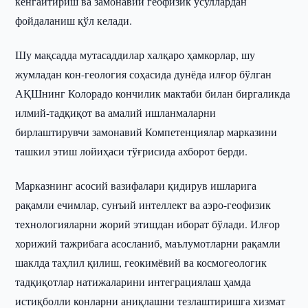
кенгайтириш ва замонавий геофизик усуллардан
фойдаланиш қўл келади.
Шу мақсадда мутасаддилар халқаро ҳамкорлар, шу
жумладан кон-геология соҳасида дунёда илғор бўлган
АҚШнинг Колорадо кончилик мактаби билан биргаликда
илмий-тадқиқот ва амалий ишланмаларни
бирлаштирувчи замонавий Компетенциялар марказини
ташкил этиш лойиҳаси тўғрисида ахборот берди.
Марказнинг асосий вазифалари қидирув ишларига
рақамли ечимлар, сунъий интеллект ва аэро-геофизик
технологияларни жорий этишдан иборат бўлади. Илғор
хорижий тажрибага асосланиб, маълумотларни рақамли
шаклда таҳлил қилиш, геокимёвий ва космогеологик
тадқиқотлар натижаларини интеграциялаш ҳамда
истиқболли конларни аниқлашни тезлаштиришга хизмат