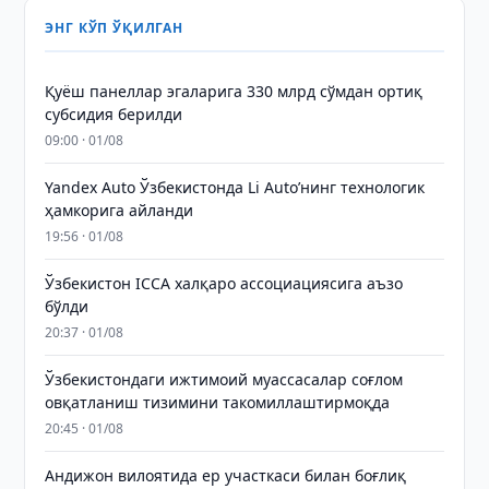
ЭНГ КЎП ЎҚИЛГАН
Қуёш панеллар эгаларига 330 млрд сўмдан ортиқ
субсидия берилди
09:00 · 01/08
Yandex Auto Ўзбекистонда Li Auto’нинг технологик
ҳамкорига айланди
19:56 · 01/08
Ўзбекистон ICCA халқаро ассоциациясига аъзо
бўлди
20:37 · 01/08
Ўзбекистондаги ижтимоий муассасалар соғлом
овқатланиш тизимини такомиллаштирмоқда
20:45 · 01/08
Андижон вилоятида ер участкаси билан боғлиқ