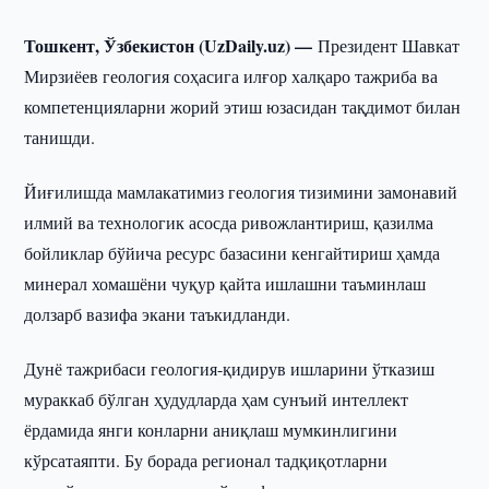
Тошкент, Ўзбекистон (UzDaily.uz) —
Президент Шавкат
Мирзиёев геология соҳасига илғор халқаро тажриба ва
компетенцияларни жорий этиш юзасидан тақдимот билан
танишди.
Йиғилишда мамлакатимиз геология тизимини замонавий
илмий ва технологик асосда ривожлантириш, қазилма
бойликлар бўйича ресурс базасини кенгайтириш ҳамда
минерал хомашёни чуқур қайта ишлашни таъминлаш
долзарб вазифа экани таъкидланди.
Дунё тажрибаси геология-қидирув ишларини ўтказиш
мураккаб бўлган ҳудудларда ҳам сунъий интеллект
ёрдамида янги конларни аниқлаш мумкинлигини
кўрсатаяпти. Бу борада регионал тадқиқотларни