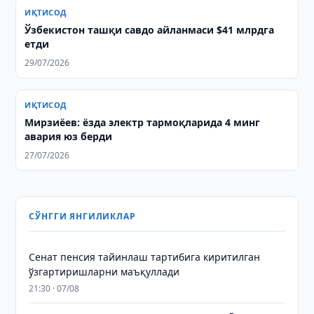
ИҚТИСОД
Ўзбекистон ташқи савдо айланмаси $41 млрдга
етди
29/07/2026
ИҚТИСОД
Мирзиёев: ёзда электр тармоқларида 4 минг
авария юз берди
27/07/2026
СЎНГГИ ЯНГИЛИКЛАР
Сенат пенсия тайинлаш тартибига киритилган
ўзгартиришларни маъқуллади
21:30 · 07/08