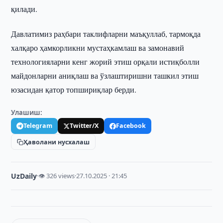
қилади.
Давлатимиз раҳбари таклифларни маъқуллаб, тармоқда
халқаро ҳамкорликни мустаҳкамлаш ва замонавий
технологияларни кенг жорий этиш орқали истиқболли
майдонларни аниқлаш ва ўзлаштиришни ташкил этиш
юзасидан қатор топшириқлар берди.
Улашиш:
Telegram
Twitter/X
Facebook
Ҳаволани нусхалаш
UzDaily
·
👁 326 views
·
27.10.2025 · 21:45