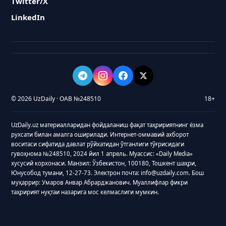
Twitter/X
LinkedIn
© 2026 UzDaily · ОАВ №248510
18+
UzDaily.uz материалларидан фойдаланиш фақат таҳририятнинг ёзма
рухсати билан амалга оширилади. Интернет-оммавий ахборот
воситаси сифатида давлат рўйхатидан ўтганлиги тўғрисидаги
гувоҳнома №248510, 2024 йил 1 апрель. Муассис: «Daily Media»
хусусий корхонаси. Манзил: Ўзбекистон, 100180, Тошкент шаҳри,
Юнусобод тумани, 12-27-73. Электрон почта: info@uzdaily.com. Бош
муҳаррир: Умаров Анвар Абрарджанович. Муаллифлар фикри
таҳририят нуқтаи назарига мос келмаслиги мумкин.