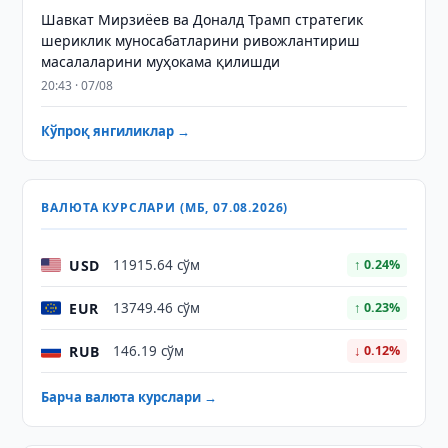
Шавкат Мирзиёев ва Доналд Трамп стратегик
шериклик муносабатларини ривожлантириш
масалаларини муҳокама қилишди
20:43 · 07/08
Кўпроқ янгиликлар →
ВАЛЮТА КУРСЛАРИ (МБ, 07.08.2026)
USD
11915.64 сўм
↑ 0.24%
EUR
13749.46 сўм
↑ 0.23%
RUB
146.19 сўм
↓ 0.12%
Барча валюта курслари →