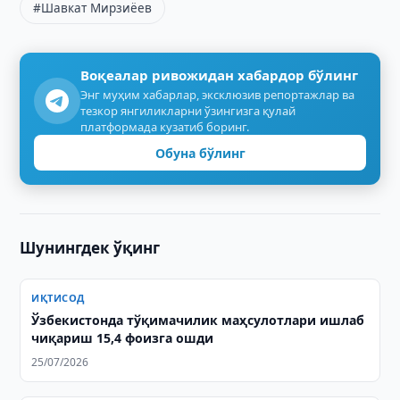
#Шавкат Мирзиёев
Воқеалар ривожидан хабардор бўлинг
Энг муҳим хабарлар, эксклюзив репортажлар ва
тезкор янгиликларни ўзингизга қулай
платформада кузатиб боринг.
Обуна бўлинг
Шунингдек ўқинг
ИҚТИСОД
Ўзбекистонда тўқимачилик маҳсулотлари ишлаб
чиқариш 15,4 фоизга ошди
25/07/2026