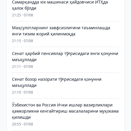
Самарқандда юк машинаси ҳайдовчиси ЙТҲда
ҳалок бўлди
21:25 · 07/08
Маҳсулотларнинг хавфсизлигини таъминлашда
янги тизим жорий қилинмоқда
21:15 · 07/08
Сенат ҳарбий пенсиялар тўғрисидаги янги қонунни
маъқуллади
21:11 · 07/08
Сенат бозор назорати тўғрисидаги қонунни
маъқуллади
21:10 · 07/08
Ўзбекистон ва Россия Ички ишлар вазирликлари
ҳамкорликни кенгайтириш масалаларини муҳокама
қилишди
20:55 · 07/08