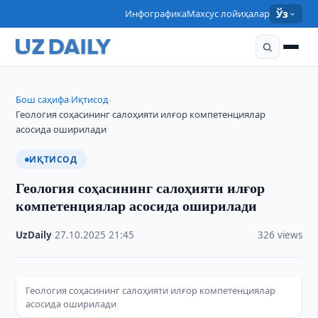
Инфографика
Махсус лойиҳалар
Ўз
Бош саҳифа
Иқтисод
›
›
Геология соҳасининг салоҳияти илғор компетенциялар
асосида оширилади
ИҚТИСОД
Геология соҳасининг салоҳияти илғор
компетенциялар асосида оширилади
UzDaily
·
27.10.2025
·
21:45
·
326 views
Геология соҳасининг салоҳияти илғор компетенциялар
асосида оширилади