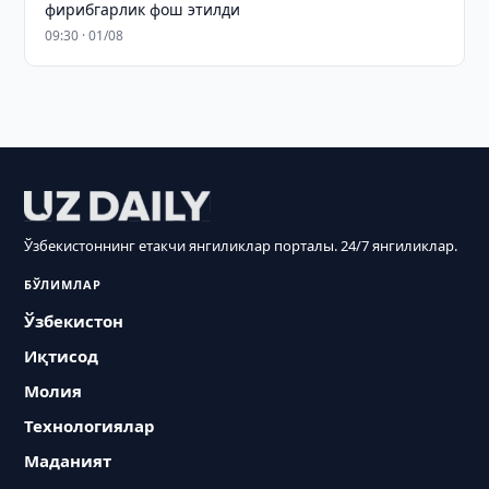
фирибгарлик фош этилди
09:30 · 01/08
Ўзбекистоннинг етакчи янгиликлар порталы. 24/7 янгиликлар.
БЎЛИМЛАР
Ўзбекистон
Иқтисод
Молия
Технологиялар
Маданият