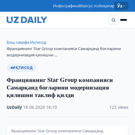
Инфографика
Махсус лойиҳалар
Ўз
Бош саҳифа
Иқтисод
›
›
Франциянинг Star Group компанияси Самарқанд боғларини
модернизация қилишни …
ИҚТИСОД
Франциянинг Star Group компанияси
Самарқанд боғларини модернизация
қилишни таклиф қилди
UzDaily
·
16.06.2026
·
16:10
·
122 views
Франциянинг Star Group компанияси Самарқанд