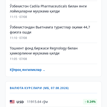
Ўзбекистон Cadila Pharmaceuticals билан янги
лойиҳаларни муҳокама қилди
11:15 · 07/08
Ўзбекистондан Вьетнамга туристлар оқими 44,7
фоизга ошди
11:10 · 07/08
Тошкент фонд биржаси Regnology билан
ҳамкорликни муҳокама қилди
11:05 · 07/08
Кўпроқ янгиликлар →
ВАЛЮТА КУРСЛАРИ (МБ, 07.08.2026)
USD
11915.64 сўм
↑ 0.24%