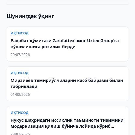
Шунингдек ўқинг
ИҚТИСОД
Рақобат қўмитаси Zarofattex’нинг Uztex Group’га
қўшилишига розилик берди
29/07/2026
ИҚТИСОД
Мирзиёев темирйўлчиларни касб байрами билан
табриклади
01/08/2026
ИҚТИСОД
Нукус шаҳридаги иссиқлик таъминоти тизимини
модернизация қилиш бўйича лойиҳа кўриб
чиқилди
28/07/2026