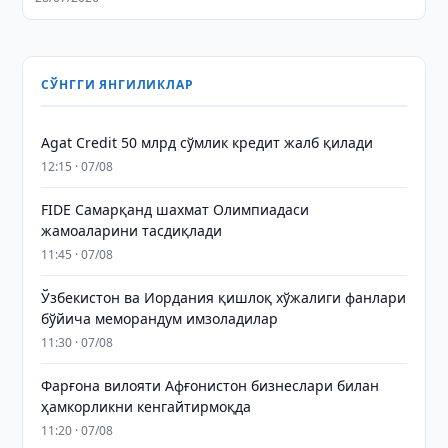
СЎНГГИ ЯНГИЛИКЛАР
Agat Credit 50 млрд сўмлик кредит жалб қилади
12:15 · 07/08
FIDE Самарқанд шахмат Олимпиадаси
жамоаларини тасдиқлади
11:45 · 07/08
Ўзбекистон ва Иордания қишлоқ хўжалиги фанлари
бўйича меморандум имзоладилар
11:30 · 07/08
Фарғона вилояти Афғонистон бизнеслари билан
ҳамкорликни кенгайтирмоқда
11:20 · 07/08