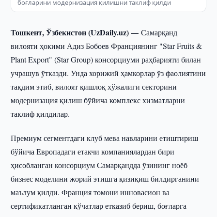
боғларини модернизация қилишни таклиф қилди
Тошкент, Ўзбекистон (UzDaily.uz) —
Самарқанд
вилояти ҳокими Адиз Бобоев Франциянинг "Star Fruits &
Plant Export" (Star Group) консорциуми раҳбарияти билан
учрашув ўтказди. Унда хорижий ҳамкорлар ўз фаолиятини
тақдим этиб, вилоят қишлоқ хўжалиги секторини
модернизация қилиш бўйича комплекс хизматларни
таклиф қилдилар.
Премиум сегментдаги клуб мева навларини етиштириш
бўйича Европадаги етакчи компаниялардан бири
ҳисобланган консорциум Самарқандда ўзининг ноёб
бизнес моделини жорий этишга қизиқиш билдирганини
маълум қилди. Франция томони инновасион ва
сертификатланган кўчатлар етказиб бериш, боғларга