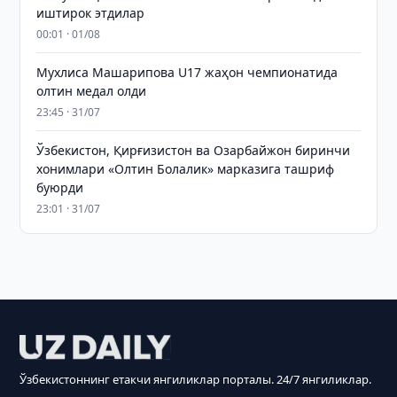
иштирок этдилар
00:01 · 01/08
Мухлиса Машарипова U17 жаҳон чемпионатида
олтин медал олди
23:45 · 31/07
Ўзбекистон, Қирғизистон ва Озарбайжон биринчи
хонимлари «Олтин Болалик» марказига ташриф
буюрди
23:01 · 31/07
Ўзбекистоннинг етакчи янгиликлар порталы. 24/7 янгиликлар.