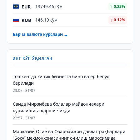
EUR
13749.46 сўм
↑ 0.23%
RUB
146.19 сўм
↓ 0.12%
Барча валюта курслари →
ЭНГ КЎП ЎҚИЛГАН
Тошкентда кичик бизнесга бино ва ер бепул
берилади
23:07 · 31/07
Саида Мирзиёева болалар майдончалари
қурилишига қарши чиқди
22:57 · 31/07
Марказий Осиё ва Озарбайжон давлат раҳбарлари
“Боку” меҳмонхонасининг очилиш маросимида