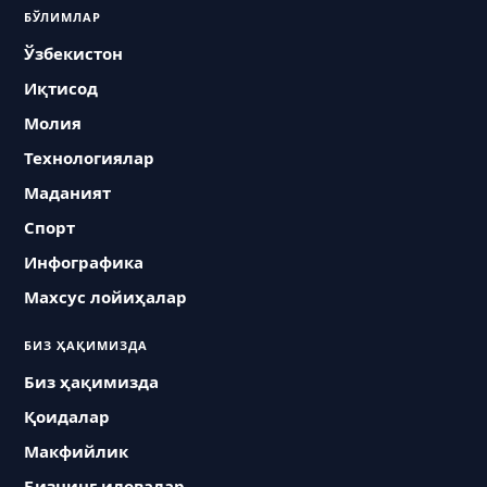
БЎЛИМЛАР
Ўзбекистон
Иқтисод
Молия
Технологиялар
Маданият
Спорт
Инфографика
Махсус лойиҳалар
БИЗ ҲАҚИМИЗДА
Биз ҳақимизда
Қоидалар
Макфийлик
Бизнинг иловалар