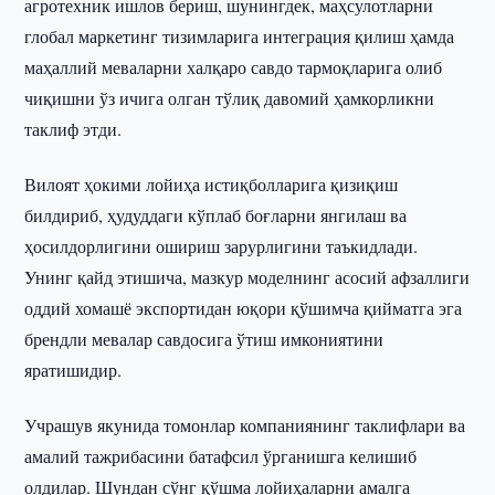
агротехник ишлов бериш, шунингдек, маҳсулотларни
глобал маркетинг тизимларига интеграция қилиш ҳамда
маҳаллий меваларни халқаро савдо тармоқларига олиб
чиқишни ўз ичига олган тўлиқ давомий ҳамкорликни
таклиф этди.
Вилоят ҳокими лойиҳа истиқболларига қизиқиш
билдириб, ҳудуддаги кўплаб боғларни янгилаш ва
ҳосилдорлигини ошириш зарурлигини таъкидлади.
Унинг қайд этишича, мазкур моделнинг асосий афзаллиги
оддий хомашё экспортидан юқори қўшимча қийматга эга
брендли мевалар савдосига ўтиш имкониятини
яратишидир.
Учрашув якунида томонлар компаниянинг таклифлари ва
амалий тажрибасини батафсил ўрганишга келишиб
олдилар. Шундан сўнг қўшма лойиҳаларни амалга