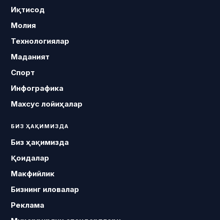
Иқтисод
Молия
Технологиялар
Маданият
Спорт
Инфографика
Махсус лойиҳалар
БИЗ ҲАҚИМИЗДА
Биз ҳақимизда
Қоидалар
Макфийлик
Бизнинг иловалар
Реклама