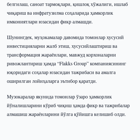
белгилаш, саноат тармоқлари, қишлоқ хўжалиги, ишлаб
чиқариш ва инфратузилма соҳаларида ҳамкорлик
имкониятлари юзасидан фикр алмашди.
Шунингдек, муҳокамалар давомида томонлар хусусий
инвестицияларни жалб этиш, хусусийлаштириш ва
трансформация жараёнлари, мавжуд корхоналарни
ривожлантириш ҳамда “Flakks Group” компаниясининг
юқоридаги соҳалар юзасидан тажрибаси ва амалга
оширилган лойиҳаларга эътибор қаратди.
Музокаралар якунида томонлар ўзаро ҳамкорлик
йўналишларини кўриб чиқиш ҳамда фикр ва тажрибалар
алмашиш жараёнларини йўлга қўйишга келишиб олди.