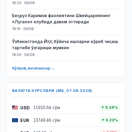
18:20 · 08/08
Беҳруз Каримов фаолиятини Швейцариянинг
«Лугано» клубида давом эттиради
18:10 · 08/08
Ўзбекистонда ЙҲҚ бўйича ишларни кўриб чиқиш
тартиби ўзгариши мумкин
18:00 · 08/08
Кўпроқ янгиликлар →
ВАЛЮТА КУРСЛАРИ (МБ, 07.08.2026)
USD
11915.64 сўм
↑ 0.24%
EUR
13749.46 сўм
↑ 0.23%