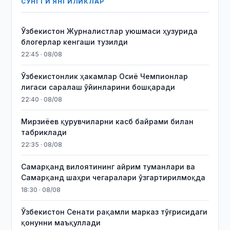
СЎНГГИ ЯНГИЛИКЛАР
Ўзбекистон Журналистлар уюшмаси ҳузурида
блогерлар кенгаши тузилди
22:45 · 08/08
Ўзбекистонлик ҳакамлар Осиё Чемпионлар
лигаси саралаш ўйинларини бошқаради
22:40 · 08/08
Мирзиёев қурувчиларни касб байрами билан
табриклади
22:35 · 08/08
Самарқанд вилоятининг айрим туманлари ва
Самарқанд шаҳри чегаралари ўзгартирилмоқда
18:30 · 08/08
Ўзбекистон Сенати рақамли марказ тўғрисидаги
қонунни маъқуллади