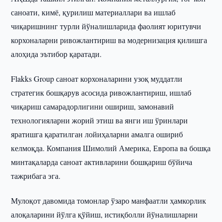
саноати, кимё, қурилиш материаллари ва ишлаб
чиқаришнинг турли йўналишларида фаолият юритувчи
корхоналарни ривожлантириш ва модернизация қилишга
алоҳида эътибор қаратади.
Flakks Group саноат корхоналарини узоқ муддатли
стратегик бошқарув асосида ривожлантириш, ишлаб
чиқариш самарадорлигини ошириш, замонавий
технологияларни жорий этиш ва янги иш ўринлари
яратишга қаратилган лойиҳаларни амалга ошириб
келмоқда. Компания Шимолий Америка, Европа ва бошқа
минтақаларда саноат активларини бошқариш бўйича
тажрибага эга.
Мулоқот давомида томонлар ўзаро манфаатли ҳамкорлик
алоқаларини йўлга қўйиш, истиқболли йўналишларни