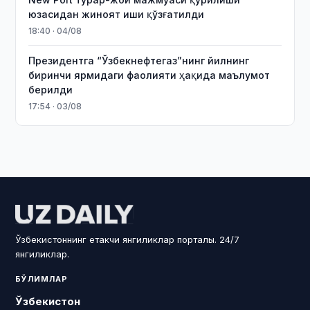
юзасидан жиноят иши қўзғатилди
18:40 · 04/08
Президентга “Ўзбекнефтегаз”нинг йилнинг
биринчи ярмидаги фаолияти ҳақида маълумот
берилди
17:54 · 03/08
Ўзбекистоннинг етакчи янгиликлар порталы. 24/7
янгиликлар.
БЎЛИМЛАР
Ўзбекистон