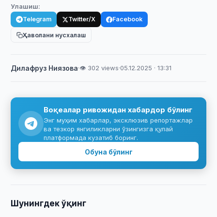
Улашиш:
Telegram
Twitter/X
Facebook
Ҳаволани нусхалаш
Дилафруз Ниязова
·
👁 302 views
·
05.12.2025 · 13:31
Воқеалар ривожидан хабардор бўлинг
Энг муҳим хабарлар, эксклюзив репортажлар
ва тезкор янгиликларни ўзингизга қулай
платформада кузатиб боринг.
Обуна бўлинг
Шунингдек ўқинг