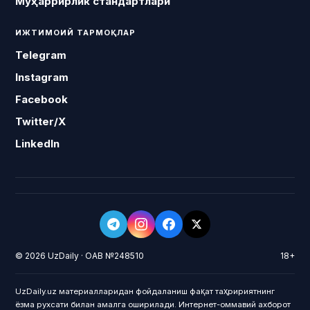
Муҳаррирлик стандартлари
ИЖТИМОИЙ ТАРМОҚЛАР
Telegram
Instagram
Facebook
Twitter/X
LinkedIn
© 2026 UzDaily · ОАВ №248510
18+
UzDaily.uz материалларидан фойдаланиш фақат таҳририятнинг
ёзма рухсати билан амалга оширилади. Интернет-оммавий ахборот