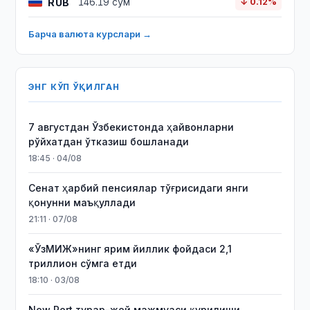
RUB
146.19 сўм
↓ 0.12%
Барча валюта курслари →
ЭНГ КЎП ЎҚИЛГАН
7 августдан Ўзбекистонда ҳайвонларни
рўйхатдан ўтказиш бошланади
18:45 · 04/08
Сенат ҳарбий пенсиялар тўғрисидаги янги
қонунни маъқуллади
21:11 · 07/08
«ЎзМИЖ»нинг ярим йиллик фойдаси 2,1
триллион сўмга етди
18:10 · 03/08
New Port турар-жой мажмуаси қурилиши