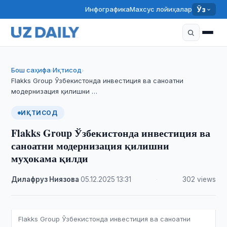
Инфографика
Махсус лойиҳалар
Ўз
Бош саҳифа
Иқтисод
›
›
Flakks Group Ўзбекистонда инвестиция ва саноатни
модернизация қилишни …
ИҚТИСОД
Flakks Group Ўзбекистонда инвестиция ва
саноатни модернизация қилишни
муҳокама қилди
Дилафруз Ниязова
·
05.12.2025
·
13:31
·
302 views
Flakks Group Ўзбекистонда инвестиция ва саноатни