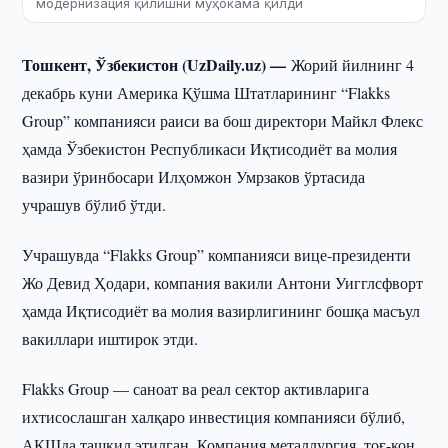
модернизация қилишни муҳокама қилди
Тошкент, Ўзбекистон (UzDaily.uz) —
Жорий йилнинг 4
декабрь куни Америка Қўшма Штатларининг “Flakks
Group” компанияси раиси ва бош директори Майкл Флекс
ҳамда Ўзбекистон Республикаси Иқтисодиёт ва молия
вазири ўринбосари Илҳомжон Умрзаков ўртасида
учрашув бўлиб ўтди.
Учрашувда “Flakks Group” компанияси вице-президенти
Жо Девид Ҳодари, компания вакили Антони Уигглсфворт
ҳамда Иқтисодиёт ва молия вазирлигининг бошқа масъул
вакиллари иштирок этди.
Flakks Group — саноат ва реал сектор активларига
ихтисослашган халқаро инвестиция компанияси бўлиб,
АҚШда ташкил этилган. Компания металлургия, тоғ-кон