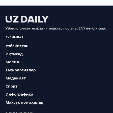
Ўзбекистоннинг етакчи янгиликлар порталы. 24/7 янгиликлар.
БЎЛИМЛАР
Ўзбекистон
Иқтисод
Молия
Технологиялар
Маданият
Спорт
Инфографика
Махсус лойиҳалар