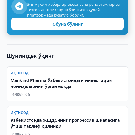
Энг муҳим хабарлар, эксклюзив репортажлар ва
тезкор янгиликларни ўзингизга қулай
платформада кузатиб боринг.
Обуна бўлинг
Шунингдек ўқинг
ИҚТИСОД
Mankind Pharma Ўзбекистондаги инвестиция
лойиҳаларини ўрганмоқда
06/08/2026
ИҚТИСОД
Ўзбекистонда ЖШДСнинг прогрессив шкаласига
ўтиш таклиф қилинди
04/08/2026