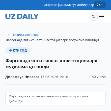
Инфографика
Махсус лойиҳалар
Ўз
Бош саҳифа
Иқтисод
›
›
Фарғонада янги саноат инвестициялари муҳокама қилинди
ИҚТИСОД
Фарғонада янги саноат инвестициялари
муҳокама қилинди
Дилафруз Ниязова
·
15.06.2026
·
19:10
·
150 views
Фарғонада янги саноат инвестициялари муҳокама
қилинди