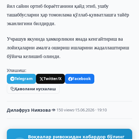
йил сайин ортиб бораётганини қайд этиб, ушбу
ташаббусларни ҳар томонлама қўллаб-қувватлашга тайёр
эканлигини билдирди.
Учрашув якунида ҳамкорликни янада кенгайтириш ва
лойиҳаларни амалга ошириш ишларини жадаллаштириш
бўйича келишиб олинди.
Улашиш:
Telegram
Twitter/X
Facebook
Ҳаволани нусхалаш
Дилафруз Ниязова
·
👁 150 views
·
15.06.2026 · 19:10
Воқеалар ривожидан хабардор бўлинг