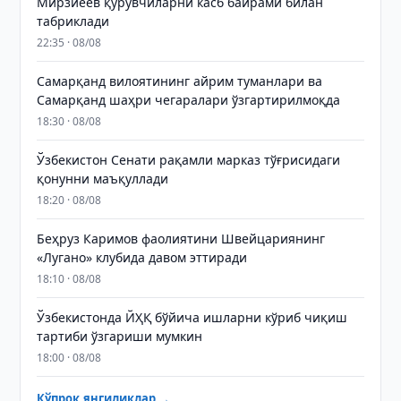
Мирзиёев қурувчиларни касб байрами билан
табриклади
22:35 · 08/08
Самарқанд вилоятининг айрим туманлари ва
Самарқанд шаҳри чегаралари ўзгартирилмоқда
18:30 · 08/08
Ўзбекистон Сенати рақамли марказ тўғрисидаги
қонунни маъқуллади
18:20 · 08/08
Беҳруз Каримов фаолиятини Швейцариянинг
«Лугано» клубида давом эттиради
18:10 · 08/08
Ўзбекистонда ЙҲҚ бўйича ишларни кўриб чиқиш
тартиби ўзгариши мумкин
18:00 · 08/08
Кўпроқ янгиликлар →