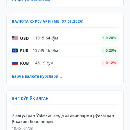
ВАЛЮТА КУРСЛАРИ (МБ, 07.08.2026)
USD
11915.64 сўм
↑ 0.24%
EUR
13749.46 сўм
↑ 0.23%
RUB
146.19 сўм
↓ 0.12%
Барча валюта курслари →
ЭНГ КЎП ЎҚИЛГАН
7 августдан Ўзбекистонда ҳайвонларни рўйхатдан
ўтказиш бошланади
18:45 · 04/08