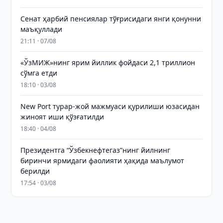
Сенат ҳарбий пенсиялар тўғрисидаги янги қонунни
маъқуллади
21:11 · 07/08
«ЎзМИЖ»нинг ярим йиллик фойдаси 2,1 триллион
сўмга етди
18:10 · 03/08
New Port турар-жой мажмуаси қурилиши юзасидан
жиноят иши қўзғатилди
18:40 · 04/08
Президентга “Ўзбекнефтегаз”нинг йилнинг
биринчи ярмидаги фаолияти ҳақида маълумот
берилди
17:54 · 03/08