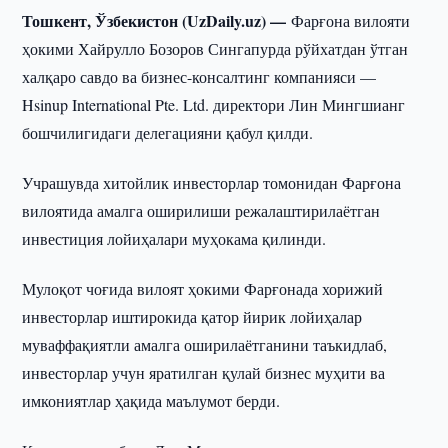
Тошкент, Ўзбекистон (UzDaily.uz) —
Фарғона вилояти
ҳокими Хайрулло Бозоров Сингапурда рўйхатдан ўтган
халқаро савдо ва бизнес-консалтинг компанияси —
Hsinup International Pte. Ltd. директори Лин Мингшианг
бошчилигидаги делегацияни қабул қилди.
Учрашувда хитойлик инвесторлар томонидан Фарғона
вилоятида амалга оширилиши режалаштирилаётган
инвестиция лойиҳалари муҳокама қилинди.
Мулоқот чоғида вилоят ҳокими Фарғонада хорижий
инвесторлар иштирокида қатор йирик лойиҳалар
муваффақиятли амалга оширилаётганини таъкидлаб,
инвесторлар учун яратилган қулай бизнес муҳити ва
имкониятлар ҳақида маълумот берди.