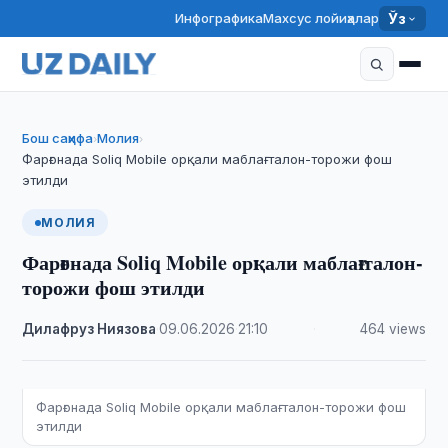
Инфографика
Махсус лойиҳалар
Ўз
Бош саҳифа
Молия
›
›
Фарғонада Soliq Mobile орқали маблағ талон-торожи фош
этилди
МОЛИЯ
Фарғонада Soliq Mobile орқали маблағ талон-
торожи фош этилди
Дилафруз Ниязова
·
09.06.2026
·
21:10
·
464 views
Фарғонада Soliq Mobile орқали маблағ талон-торожи фош
этилди