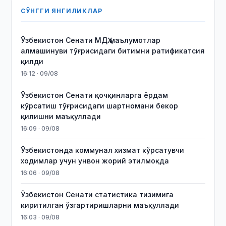
СЎНГГИ ЯНГИЛИКЛАР
Ўзбекистон Сенати МДҲ маълумотлар
алмашинуви тўғрисидаги битимни ратификатсия
қилди
16:12 · 09/08
Ўзбекистон Сенати қочқинларга ёрдам
кўрсатиш тўғрисидаги шартномани бекор
қилишни маъқуллади
16:09 · 09/08
Ўзбекистонда коммунал хизмат кўрсатувчи
ходимлар учун унвон жорий этилмоқда
16:06 · 09/08
Ўзбекистон Сенати статистика тизимига
киритилган ўзгартиришларни маъқуллади
16:03 · 09/08