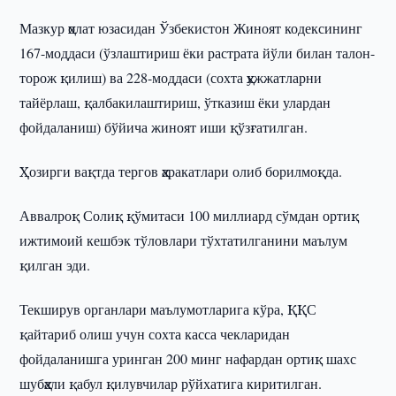
Мазкур ҳолат юзасидан Ўзбекистон Жиноят кодексининг
167-моддаси (ўзлаштириш ёки растрата йўли билан талон-
торож қилиш) ва 228-моддаси (сохта ҳужжатларни
тайёрлаш, қалбакилаштириш, ўтказиш ёки улардан
фойдаланиш) бўйича жиноят иши қўзғатилган.
Ҳозирги вақтда тергов ҳаракатлари олиб борилмоқда.
Аввалроқ Солиқ қўмитаси 100 миллиард сўмдан ортиқ
ижтимоий кешбэк тўловлари тўхтатилганини маълум
қилган эди.
Текширув органлари маълумотларига кўра, ҚҚС
қайтариб олиш учун сохта касса чекларидан
фойдаланишга уринган 200 минг нафардан ортиқ шахс
шубҳали қабул қилувчилар рўйхатига киритилган.