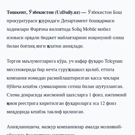
Тошкент, Ўзбекистон (UzDaily.uz) —
Ўзбекистон Бош
прокуратураси ҳузуридаги Департамент бошқармаси
ходимлари Фарғона вилоятида Soliq Mobile мобил
иловаси орқали бюджет маблағларини ноқонуний олиш
билан боғлиқ янги ҳолатни аниқлади.
Тергов маълумотларига кўра, уч нафар фуқаро Telegram
мессенжерида бир нечта гуруҳ ташкил қилиб, еттита
компания номидан расмийлаштирилган касса чеклари
бўйича кешбэк суммаларини сотиш билан шуғулланган.
Схема доирасида жисмоний шахсларга 1 фоиз, ижтимоий
ҳимоя реестрига киритилган фуқароларга эса 12 фоиз
миқдорида кешбэк таклиф қилинган.
Аниқланишича, мазкур компаниялар амалда молиявий-
хўжалик фаолиятини юритмаган.