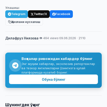
Улашиш:
Telegram
Twitter/X
Facebook
Ҳаволани нусхалаш
Дилафруз Ниязова
·
👁 464 views
·
09.06.2026 · 21:10
Воқеалар ривожидан хабардор бўлинг
Энг муҳим хабарлар, эксклюзив репортажлар
ва тезкор янгиликларни ўзингизга қулай
платформада кузатиб боринг.
Обуна бўлинг
Шунингдек ўқинг