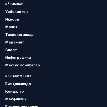
БЎЛИМЛАР
Ўзбекистон
Иқтисод
Молия
Технологиялар
Маданият
Спорт
Инфографика
Махсус лойиҳалар
БИЗ ҲАҚИМИЗДА
Биз ҳақимизда
Қоидалар
Макфийлик
Бизнинг иловалар