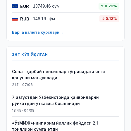
EUR
13749.46 сўм
↑ 0.23%
RUB
146.19 сўм
↓ 0.12%
Барча валюта курслари →
ЭНГ КЎП ЎҚИЛГАН
Сенат ҳарбий пенсиялар тўғрисидаги янги
қонунни маъқуллади
21:11 · 07/08
7 августдан Ўзбекистонда ҳайвонларни
рўйхатдан ўтказиш бошланади
18:45 · 04/08
«ЎзМИЖ»нинг ярим йиллик фойдаси 2,1
триллион сўмга етди