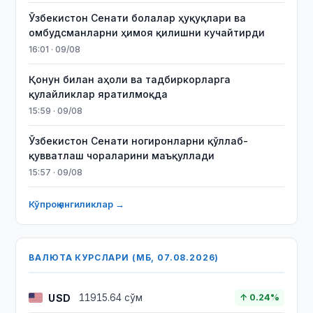
Ўзбекистон Сенати болалар ҳуқуқлари ва
омбудсманларни ҳимоя қилишни кучайтирди
16:01 · 09/08
Қонун билан аҳоли ва тадбиркорларга
қулайликлар яратилмоқда
15:59 · 09/08
Ўзбекистон Сенати ногиронларни қўллаб-
қувватлаш чораларини маъқуллади
15:57 · 09/08
Кўпроқ янгиликлар →
ВАЛЮТА КУРСЛАРИ (МБ, 07.08.2026)
USD
11915.64 сўм
↑ 0.24%