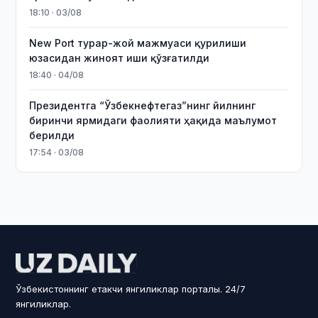
18:10 · 03/08
New Port турар-жой мажмуаси қурилиши
юзасидан жиноят иши қўзғатилди
18:40 · 04/08
Президентга “Ўзбекнефтегаз”нинг йилнинг
биринчи ярмидаги фаолияти ҳақида маълумот
берилди
17:54 · 03/08
Ўзбекистоннинг етакчи янгиликлар порталы. 24/7
янгиликлар.