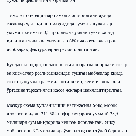
Тижорат операциялари амалга оширилгани ҳақида
тасаввур ҳосил қилиш мақсадида гумонланувчилар
умумий қиймати 3,3 триллион сўмлик гўёки харид
қилинган товар ва хизматлар бўйича сохта электрон
ҳисобварақ-фактураларни расмийлаштирган.
Бундан ташқари, онлайн-касса аппаратлари орқали товар
ва хизматлар реализациясидан тушган маблағлар ҳақида
сохта тушумлар расмийлаштирилиб, кейинчалик аҳоли
ўртасида тарқатилган касса чеклари шакллантирилган.
Мазкур схема қўлланилиши натижасида Soliq Mobile
иловаси орқали 211 584 нафар фуқарога умумий 28,5
миллиард сўм миқдорида кешбэк ҳисобланган. Ушбу
маблағнинг 3,2 миллиард сўми аллақачон тўлаб берилган.