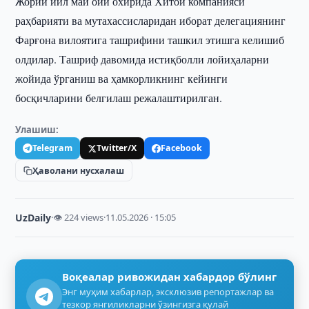
Жорий йил май ойи охирида Хитой компанияси
раҳбарияти ва мутахассисларидан иборат делегациянинг
Фарғона вилоятига ташрифини ташкил этишга келишиб
олдилар. Ташриф давомида истиқболли лойиҳаларни
жойида ўрганиш ва ҳамкорликнинг кейинги
босқичларини белгилаш режалаштирилган.
Улашиш:
Telegram
Twitter/X
Facebook
Ҳаволани нусхалаш
UzDaily
·
👁 224 views
·
11.05.2026 · 15:05
Воқеалар ривожидан хабардор бўлинг
Энг муҳим хабарлар, эксклюзив репортажлар ва
тезкор янгиликларни ўзингизга қулай