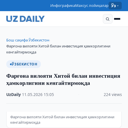
Инфографика
Махсус лойиҳалар
Ўз
Бош саҳифа
Ўзбекистон
›
›
Фарғона вилояти Хитой билан инвестиция ҳамкорлигини
кенгайтирмоқда
ЎЗБЕКИСТОН
Фарғона вилояти Хитой билан инвестиция
ҳамкорлигини кенгайтирмоқда
UzDaily
·
11.05.2026
·
15:05
·
224 views
Фарғона вилояти Хитой билан инвестиция ҳамкорлигини
кенгайтирмоқда