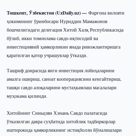
Тошкент, Ўзбекистон (UzDaily.uz) —
Фарғона вилояти
ҳокимининг ўринбосари Нуриддин Мамажонов
бошчилигидаги делегация Хитой Халқ Республикасида
бўлиб, икки томонлама савдо-иқтисодий ва
инвестициявий ҳамкорликни янада ривожлантиришга
қаратилган қатор учрашувлар ўтказди.
Ташриф доирасида янги инвестиция лойиҳаларини
амалга ошириш, саноат кооперациясини кенгайтириш,
ташқи савдо алоқаларини мустаҳкамлаш масалалари
муҳокама қилинди.
Хитойнинг Синьцзян Хэнань Савдо палатасида
ўтказилган давра суҳбатида хитойлик тадбиркорлар
иштирокида ҳамкорликнинг истиқболли йўналишлари