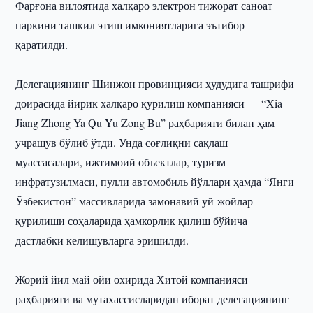
Фарғона вилоятида халқаро электрон тижорат саноат
паркини ташкил этиш имкониятларига эътибор
қаратилди.
Делегациянинг Шинжон провинцияси ҳудудига ташрифи
доирасида йирик халқаро қурилиш компанияси — “Xia
Jiang Zhong Ya Qu Yu Zong Bu” раҳбарияти билан ҳам
учрашув бўлиб ўтди. Унда соғлиқни сақлаш
муассасалари, ижтимоий объектлар, туризм
инфратузилмаси, пулли автомобиль йўллари ҳамда “Янги
Ўзбекистон” массивларида замонавий уй-жойлар
қурилиши соҳаларида ҳамкорлик қилиш бўйича
дастлабки келишувларга эришилди.
Жорий йил май ойи охирида Хитой компанияси
раҳбарияти ва мутахассисларидан иборат делегациянинг