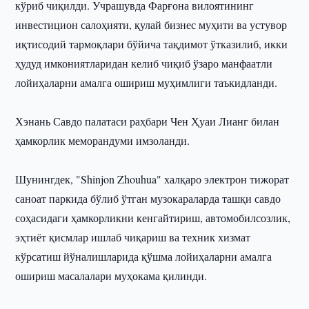
кўриб чиқилди. Учрашувда Фарғона вилоятининг
инвестицион салоҳияти, қулай бизнес муҳити ва устувор
иқтисодий тармоқлари бўйича тақдимот ўтказилиб, икки
ҳудуд имкониятларидан келиб чиқиб ўзаро манфаатли
лойиҳаларни амалга ошириш муҳимлиги таъкидланди.
Хэнань Савдо палатаси раҳбари Чен Ҳуаи Лианг билан
ҳамкорлик меморандуми имзоланди.
Шунингдек, "Shinjon Zhouhua" халқаро электрон тижорат
саноат паркида бўлиб ўтган музокараларда ташқи савдо
соҳасидаги ҳамкорликни кенгайтириш, автомобилсозлик,
эҳтиёт қисмлар ишлаб чиқариш ва техник хизмат
кўрсатиш йўналишларида қўшма лойиҳаларни амалга
ошириш масалалари муҳокама қилинди.