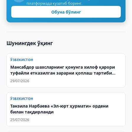
платформада кузатиб боринг.
Обуна бўлинг
Шунингдек ўқинг
ЎЗБЕКИСТОН
Мансабдор шахсларнинг қонунга хилоф қарори
туфайли етказилган зарарни қоплаш тартиби
белгиланди
29/07/2026
ЎЗБЕКИСТОН
Танзила Нарбаева «Эл-юрт ҳурмати» ордени
билан тақдирланди
25/07/2026