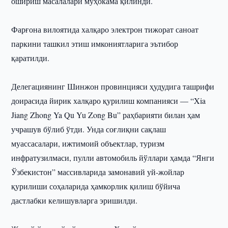
ошириш масалалари муҳокама қилинди.
Фарғона вилоятида халқаро электрон тижорат саноат
паркини ташкил этиш имкониятларига эътибор
қаратилди.
Делегациянинг Шинжон провинцияси ҳудудига ташрифи
доирасида йирик халқаро қурилиш компанияси — “Xia
Jiang Zhong Ya Qu Yu Zong Bu” раҳбарияти билан ҳам
учрашув бўлиб ўтди. Унда соғлиқни сақлаш
муассасалари, ижтимоий объектлар, туризм
инфратузилмаси, пулли автомобиль йўллари ҳамда “Янги
Ўзбекистон” массивларида замонавий уй-жойлар
қурилиши соҳаларида ҳамкорлик қилиш бўйича
дастлабки келишувларга эришилди.