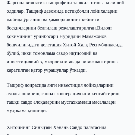
Фарғона вилоятига ташрифини ташкил этишга келишиб
олдилар. Ташриф давомида истиқболли лойиҳаларни
жойида ўрганиш ва ҳамкорликнинг кейинги
босқичларини белгилаш режалаштирилган.Вилоят
ҳокимининг ўринбосари Нуриддин Мамажонов
бошчилигидаги делегация Хитой Халқ Республикасида
бўлиб, икки томонлама савдо-иқтисодий ва
инвестициявий ҳамкорликни янада ривожлантиришга
қаратилган қатор учрашувлар ўтказди.
Ташриф доирасида янги инвестиция лойиҳаларини
амалга ошириш, саноат кооперациясини кенгайтириш,
ташқи савдо алоқаларини мустаҳкамлаш масалалари
муҳокама қилинди.
Хитойнинг Синьцзян Хэнань Савдо палатасида