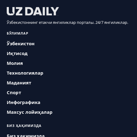
Ўзбекистоннинг етакчи янгиликлар порталы. 24/7 янгиликлар.
БЎЛИМЛАР
Ўзбекистон
Иқтисод
Молия
Технологиялар
Маданият
Спорт
Инфографика
Махсус лойиҳалар
БИЗ ҲАҚИМИЗДА
Биз ҳақимизда