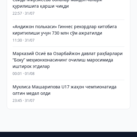
қурилишига қарши чиқди
22:57 · 31/07
«Андижон полькаси» Гиннес рекордлар китобига
киритилиши учун 730 млн сўм ажратилди
11:30 · 31/07
Марказий Осиё ва Озарбайжон давлат раҳбарлари
“Боку” меҳмонхонасининг очилиш маросимида
иштирок этдилар
00:01 · 01/08
Мухлиса Машарипова U17 жаҳон чемпионатида
олтин медал олди
23:45 · 31/07