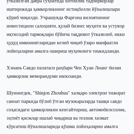
ўтказилган давра суҳбатида хитойлик тадбиркорлар
иштирокида ҳамкорликнинг истиқболли йўналишлари
кўриб чиқилди. Учрашувда Фарғона вилоятининг
инвестицион салоҳияти, қулай бизнес муҳити ва устувор
иқтисодий тармоқлари бўйича тақдимот ўтказилиб, икки
ҳудуд имкониятларидан келиб чиқиб ўзаро манфаатли
лойиҳаларни амалга ошириш муҳимлиги таъкидланди.
Хэнань Савдо палатаси раҳбари Чен Ҳуаи Лианг билан
ҳамкорлик меморандуми имзоланди.
Шунингдек, "Shinjon Zhouhua" халқаро электрон тижорат
саноат паркида бўлиб ўтган музокараларда ташқи савдо
соҳасидаги ҳамкорликни кенгайтириш, автомобилсозлик,
эҳтиёт қисмлар ишлаб чиқариш ва техник хизмат
кўрсатиш йўналишларида қўшма лойиҳаларни амалга