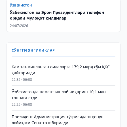
ЎЗБЕКИСТОН
Ўзбекистон ва Эрон Президентлари телефон
орқали мулоқот қилдилар
24/07/2026
СЎНГГИ ЯНГИЛИКЛАР
Кам таъминланган оилаларга 179,2 млрд сўм ҚҚС
қайтарилди
22:35 · 06/08
Ўзбекистонда цемент ишлаб чиқариш 10,1 млн
тоннага етди
22:25 · 06/08
Президент Администрация тўғрисидаги қонун
лойиҳаси Сенатга юборилди