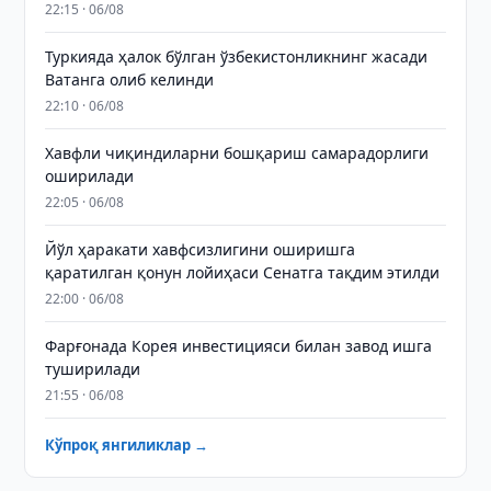
22:15 · 06/08
Туркияда ҳалок бўлган ўзбекистонликнинг жасади
Ватанга олиб келинди
22:10 · 06/08
Хавфли чиқиндиларни бошқариш самарадорлиги
оширилади
22:05 · 06/08
Йўл ҳаракати хавфсизлигини оширишга
қаратилган қонун лойиҳаси Сенатга тақдим этилди
22:00 · 06/08
Фарғонада Корея инвестицияси билан завод ишга
туширилади
21:55 · 06/08
Кўпроқ янгиликлар →