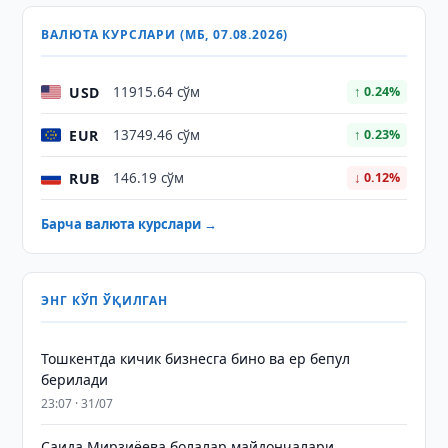
ВАЛЮТА КУРСЛАРИ (МБ, 07.08.2026)
USD
11915.64 сўм
↑ 0.24%
EUR
13749.46 сўм
↑ 0.23%
RUB
146.19 сўм
↓ 0.12%
Барча валюта курслари →
ЭНГ КЎП ЎҚИЛГАН
Тошкентда кичик бизнесга бино ва ер бепул
берилади
23:07 · 31/07
Саида Мирзиёева болалар майдончалари