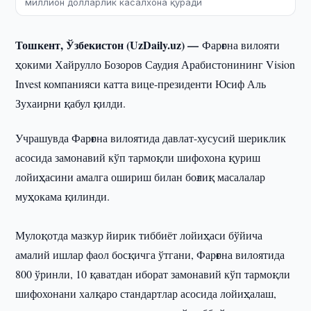
миллион долларлик касалхона қуради
Тошкент, Ўзбекистон (UzDaily.uz) —
Фарғона вилояти
ҳокими Хайрулло Бозоров Саудия Арабистонининг Vision
Invest компанияси катта вице-президенти Юсиф Аль
Зухаирни қабул қилди.
Учрашувда Фарғона вилоятида давлат-хусусий шериклик
асосида замонавий кўп тармоқли шифохона қуриш
лойиҳасини амалга ошириш билан боғлиқ масалалар
муҳокама қилинди.
Мулоқотда мазкур йирик тиббиёт лойиҳаси бўйича
амалий ишлар фаол босқичга ўтгани, Фарғона вилоятида
800 ўринли, 10 қаватдан иборат замонавий кўп тармоқли
шифохонани халқаро стандартлар асосида лойиҳалаш,