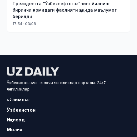
Президентга “Ўзбекнефтегаз”нинг йилнинг
биринчи ярмидаги фаолияти ҳақида маълумот
берилди
17:54 · 03/08
Ўзбекистоннинг етакчи янгиликлар порталы. 24/7
янгиликлар.
БЎЛИМЛАР
Ўзбекистон
Иқтисод
Молия