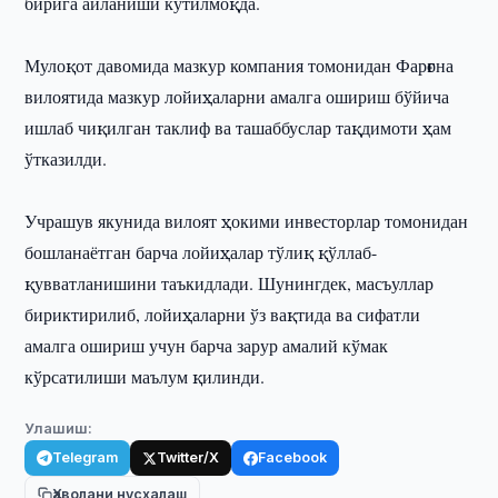
бирига айланиши кутилмоқда.
Мулоқот давомида мазкур компания томонидан Фарғона
вилоятида мазкур лойиҳаларни амалга ошириш бўйича
ишлаб чиқилган таклиф ва ташаббуслар тақдимоти ҳам
ўтказилди.
Учрашув якунида вилоят ҳокими инвесторлар томонидан
бошланаётган барча лойиҳалар тўлиқ қўллаб-
қувватланишини таъкидлади. Шунингдек, масъуллар
бириктирилиб, лойиҳаларни ўз вақтида ва сифатли
амалга ошириш учун барча зарур амалий кўмак
кўрсатилиши маълум қилинди.
Улашиш:
Telegram
Twitter/X
Facebook
Ҳаволани нусхалаш