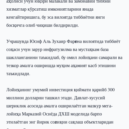
аҳолиси учун юқори малакали ва замонавий тиббий
хизматлар кўрсатиш имкониятларини янада
кенгайтиришига, бу эса вилоятда тиббиётни янги
босқичга олиб чиқиши билдирилди.
Учрашувда Юсиф Аль Зухаир Фарғона вилоятида тиббиёт
соҳаси учун зарур инфратузилма ва мустаҳкам база
шаклланганини таъкидлаб, бу омил лойиҳани самарали ва
тезкор амалга оширишда муҳим аҳамият касб этишини
таъкидлади.
Лойиҳанинг умумий инвестиция қиймати қарийб 300
миллион долларни ташкил этади. Давлат-хусусий
шериклик асосида амалга оширилаётган мазкур мега-
лойиҳа Марказий Осиёда ДХШ моделида барпо
этилаётган энг йирик соғлиқни сақлаш объектларидан