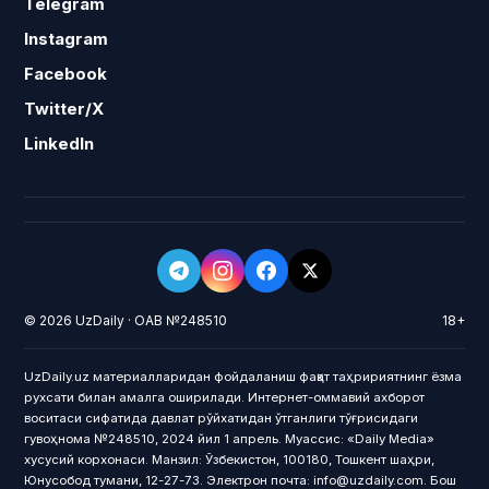
Telegram
Instagram
Facebook
Twitter/X
LinkedIn
© 2026 UzDaily · ОАВ №248510
18+
UzDaily.uz материалларидан фойдаланиш фақат таҳририятнинг ёзма
рухсати билан амалга оширилади. Интернет-оммавий ахборот
воситаси сифатида давлат рўйхатидан ўтганлиги тўғрисидаги
гувоҳнома №248510, 2024 йил 1 апрель. Муассис: «Daily Media»
хусусий корхонаси. Манзил: Ўзбекистон, 100180, Тошкент шаҳри,
Юнусобод тумани, 12-27-73. Электрон почта: info@uzdaily.com. Бош