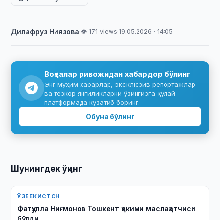
Дилафруз Ниязова
·
👁 171 views
·
19.05.2026 · 14:05
Воқеалар ривожидан хабардор бўлинг
Энг муҳим хабарлар, эксклюзив репортажлар
ва тезкор янгиликларни ўзингизга қулай
платформада кузатиб боринг.
Обуна бўлинг
Шунингдек ўқинг
ЎЗБЕКИСТОН
Фатҳулла Ниғмонов Тошкент ҳокими маслаҳатчиси
бўлди