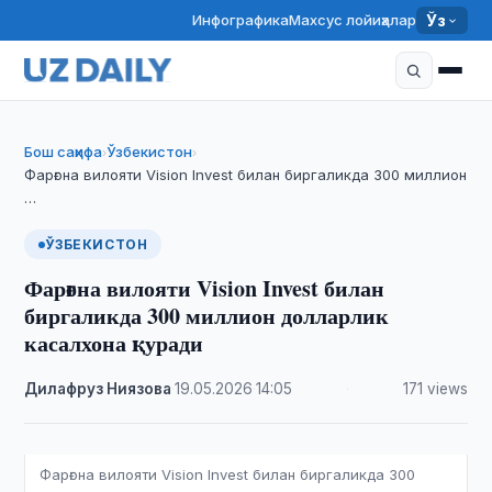
Инфографика
Махсус лойиҳалар
Ўз
Бош саҳифа
Ўзбекистон
›
›
Фарғона вилояти Vision Invest билан биргаликда 300 миллион
…
ЎЗБЕКИСТОН
Фарғона вилояти Vision Invest билан
биргаликда 300 миллион долларлик
касалхона қуради
Дилафруз Ниязова
·
19.05.2026
·
14:05
·
171 views
Фарғона вилояти Vision Invest билан биргаликда 300