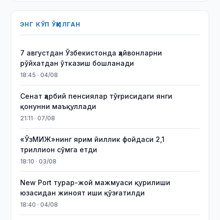
ЭНГ КЎП ЎҚИЛГАН
7 августдан Ўзбекистонда ҳайвонларни
рўйхатдан ўтказиш бошланади
18:45 · 04/08
Сенат ҳарбий пенсиялар тўғрисидаги янги
қонунни маъқуллади
21:11 · 07/08
«ЎзМИЖ»нинг ярим йиллик фойдаси 2,1
триллион сўмга етди
18:10 · 03/08
New Port турар-жой мажмуаси қурилиши
юзасидан жиноят иши қўзғатилди
18:40 · 04/08