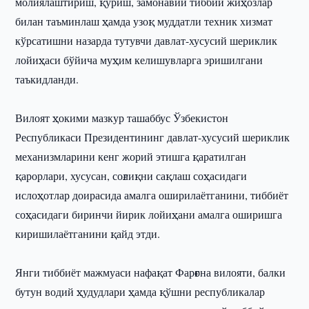
молиялаштириш, қуриш, замонавий тиббий жиҳозлар
билан таъминлаш ҳамда узоқ муддатли техник хизмат
кўрсатишни назарда тутувчи давлат-хусусий шериклик
лойиҳаси бўйича муҳим келишувларга эришилгани
таъкидланди.
Вилоят ҳокими мазкур ташаббус Ўзбекистон
Республикаси Президентининг давлат-хусусий шериклик
механизмларини кенг жорий этишга қаратилган
қарорлари, хусусан, соғлиқни сақлаш соҳасидаги
ислоҳотлар доирасида амалга оширилаётганини, тиббиёт
соҳасидаги биринчи йирик лойиҳани амалга оширишга
киришилаётганини қайд этди.
Янги тиббиёт мажмуаси нафақат Фарғона вилояти, балки
бутун водий ҳудудлари ҳамда қўшни республикалар