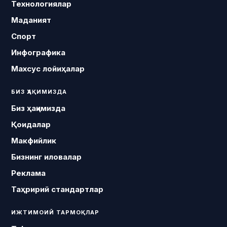
Технологиялар
Маданият
Спорт
Инфографика
Махсус лойиҳалар
БИЗ ҲАҚИМИЗДА
Биз ҳақимизда
Қоидалар
Макфийлик
Бизнинг иловалар
Реклама
Таҳририй стандартлар
ИЖТИМОИЙ ТАРМОҚЛАР