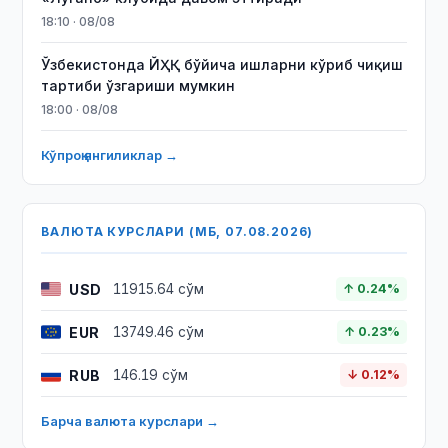
18:10 · 08/08
Ўзбекистонда ЙҲҚ бўйича ишларни кўриб чиқиш
тартиби ўзгариши мумкин
18:00 · 08/08
Кўпроқ янгиликлар →
ВАЛЮТА КУРСЛАРИ (МБ, 07.08.2026)
USD
11915.64 сўм
↑ 0.24%
EUR
13749.46 сўм
↑ 0.23%
RUB
146.19 сўм
↓ 0.12%
Барча валюта курслари →