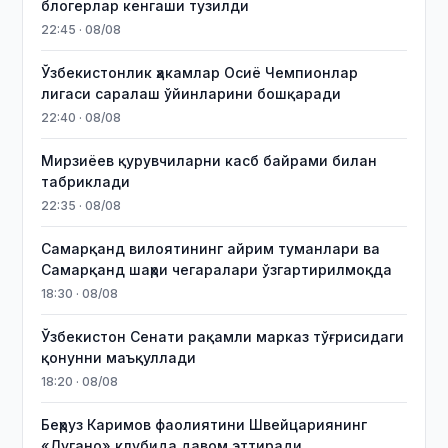
блогерлар кенгаши тузилди
22:45 · 08/08
Ўзбекистонлик ҳакамлар Осиё Чемпионлар
лигаси саралаш ўйинларини бошқаради
22:40 · 08/08
Мирзиёев қурувчиларни касб байрами билан
табриклади
22:35 · 08/08
Самарқанд вилоятининг айрим туманлари ва
Самарқанд шаҳри чегаралари ўзгартирилмоқда
18:30 · 08/08
Ўзбекистон Сенати рақамли марказ тўғрисидаги
қонунни маъқуллади
18:20 · 08/08
Беҳруз Каримов фаолиятини Швейцариянинг
«Лугано» клубида давом эттиради